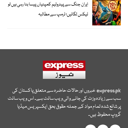
ایران جنگ سے پیٹرولیم کمپنیاں پیسا بنا رہی ہیں تو
ٹیکس لگائیں؛ ٹرمپ سے مطالبہ
express.pk
خبروں اور حالات حاضرہ سے متعلق پاکستان کی
سب سے زیادہ وزٹ کی جانے والی ویب سائٹ ہے۔ اس ویب سائٹ
پر شائع شدہ تمام مواد کے جملہ حقوق بحق ایکسپریس میڈیا
گروپ محفوظ ہیں۔