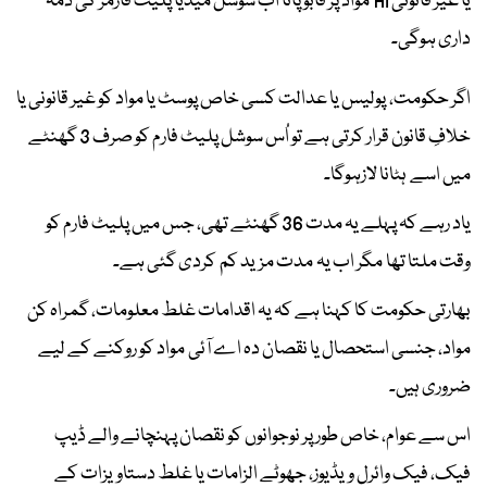
یا غیر قانونی AI مواد پر قابو پانا اب سوشل میڈیا پلیٹ فارمز کی ذمہ
داری ہوگی۔
اگر حکومت، پولیس یا عدالت کسی خاص پوسٹ یا مواد کو غیر قانونی یا
خلافِ قانون قرار کرتی ہے تو اُس سوشل پلیٹ فارم کو صرف 3 گھنٹے
میں اسے ہٹانا لازہوگا۔
یاد رہے کہ پہلے یہ مدت 36 گھنٹے تھی، جس میں پلیٹ فارم کو
وقت ملتا تھا مگر اب یہ مدت مزید کم کردی گئی ہے۔
بھارتی حکومت کا کہنا ہے کہ یہ اقدامات غلط معلومات، گمراہ کن
مواد، جنسی استحصال یا نقصان دہ اے آئی مواد کو روکنے کے لیے
ضروری ہیں۔
اس سے عوام، خاص طور پر نوجوانوں کو نقصان پہنچانے والے ڈیپ
فیک، فیک وائرل ویڈیوز، جھوٹے الزامات یا غلط دستاویزات کے