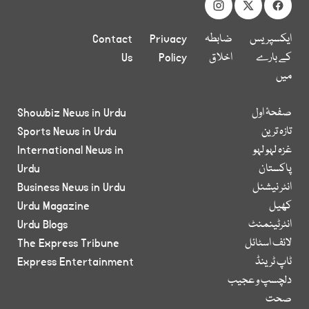
ایکسپریس
ضابطہ
Privacy
Contact
کے بارے
اخلاق
Policy
Us
میں
صفحۂ اول
Showbiz News in Urdu
تازہ ترین
Sports News in Urdu
غزہ لہو لہو
International News in
پاکستان
Urdu
انٹر نیشنل
Business News in Urdu
کھیل
Urdu Magazine
انٹرٹینمنٹ
Urdu Blogs
لائف اسٹائل
The Express Tribune
ٹاپ ٹرینڈ
Express Entertainment
دلچسپ و عجیب
صحت