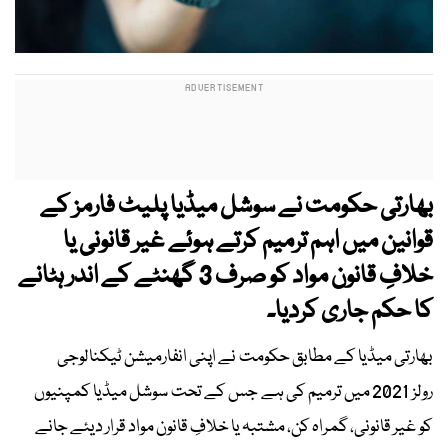
بھارتی حکومت نے سوشل میڈیا پلیٹ فارمز کے
قوانین میں اہم ترمیم کرتے ہوئے غیر قانونی یا
خلافِ قانون مواد کو صرف 3 گھنٹے کے اندر ہٹانے
کا حکم جاری کردیا۔
بھارتی میڈیا کے مطابق حکومت نے اپنی انفارمیشن ٹیکنالوجی
رولز 2021 میں ترمیم کی ہے جس کے تحت سوشل میڈیا کمپنیوں
کو غیر قانونی، گمراہ کن، مشتبہ یا خلافِ قانون مواد قرار دیئے جانے