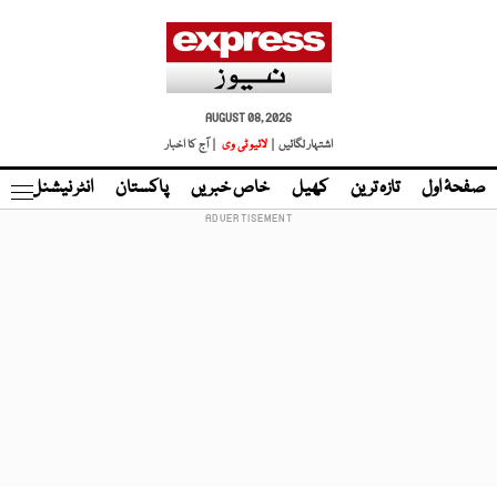
AUGUST 08, 2026
اشتہار لگائیں |
لائیو ٹی وی
| آج کا اخبار
صفحۂ اول
تازہ ترین
کھیل
خاص خبریں
پاکستان
انٹر نیشنل
ٹا