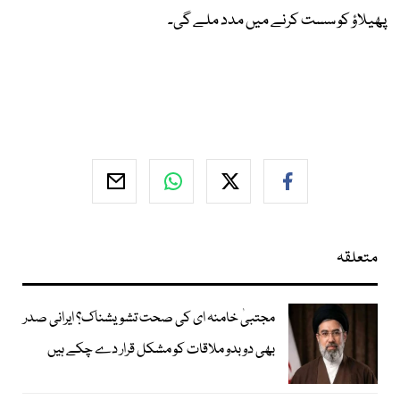
پھیلاؤ کو سست کرنے میں مدد ملے گی۔
متعلقہ
مجتبیٰ خامنہ ای کی صحت تشویشناک؟ ایرانی صدر
بھی دوبدو ملاقات کو مشکل قرار دے چکے ہیں