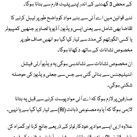
کے محض 3 گھنٹے کے اندر اپنے پلیٹ فارم سے ہٹانا ہوگا۔
نئے قوانین میں اے آئی سے بنے مواد کو واضح طور پر لیبل کرنے کا
تقاضا بھی شامل ہے یعنی ایسی ویڈیوز، آڈیو یا تصاویر جنھیں کمپیوٹر
یا کسی الگورتھم کی مدد سے تیار کیا گیا ہو انھیں صاف طور پر
مخصوص نشانات کے ساتھ دکھانا ہوگا۔
ان مخصوص نشانات سے نشاندہی ہوگی یہ ویڈیو آرٹی فیشل
انٹیلیجنس سے بنائی گئی ہے جس سے جعلی ویڈیوز کی حوصلہ
شکنی ہوگی۔
صارفین پر لازم ہوگا کہ اے آئی مواد پوسٹ کرنے سے قبل یہ بتانا
لازمی ہوگا کہ آیا وہ مصنوعی ذہانت (AI) سے تیار کیا گیا ہے یا نہیں۔
علاوہ ازیں ایسے مواد پر خودکار ٹولز کے ذریعے جانچ کرنا اور گمراہ کن