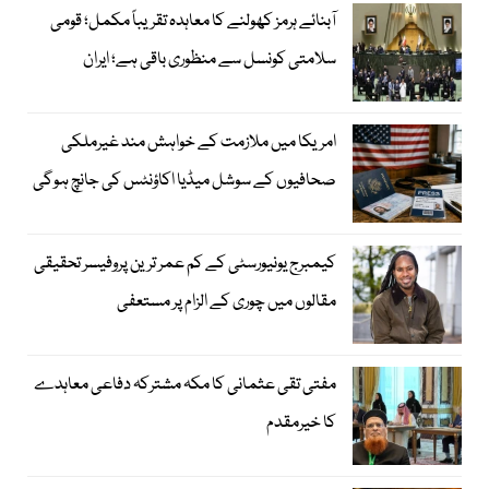
آبنائے ہرمز کھولنے کا معاہدہ تقریباً مکمل؛ قومی
سلامتی کونسل سے منظوری باقی ہے؛ ایران
امریکا میں ملازمت کے خواہش مند غیرملکی
صحافیوں کے سوشل میڈیا اکاؤنٹس کی جانچ ہوگی
کیمبرج یونیورسٹی کے کم عمر ترین پروفیسر تحقیقی
مقالوں میں چوری کے الزام پر مستعفی
مفتی تقی عثمانی کا مکہ مشترکہ دفاعی معاہدے
کا خیرمقدم