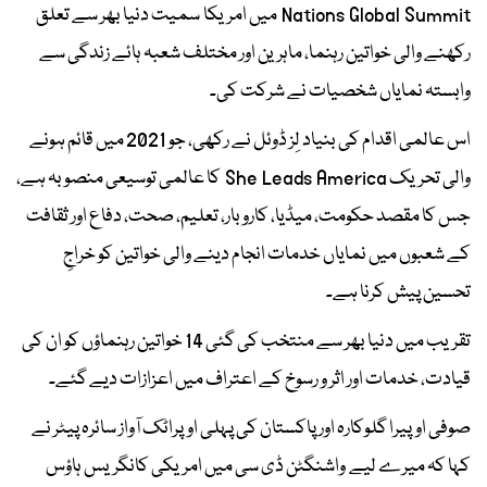
Nations Global Summit میں امریکا سمیت دنیا بھر سے تعلق
رکھنے والی خواتین رہنما، ماہرین اور مختلف شعبہ ہائے زندگی سے
وابستہ نمایاں شخصیات نے شرکت کی۔
اس عالمی اقدام کی بنیاد لِز ڈوئل نے رکھی، جو 2021 میں قائم ہونے
والی تحریک She Leads America کا عالمی توسیعی منصوبہ ہے،
جس کا مقصد حکومت، میڈیا، کاروبار، تعلیم، صحت، دفاع اور ثقافت
کے شعبوں میں نمایاں خدمات انجام دینے والی خواتین کو خراجِ
تحسین پیش کرنا ہے۔
تقریب میں دنیا بھر سے منتخب کی گئی 14 خواتین رہنماؤں کو ان کی
قیادت، خدمات اور اثر و رسوخ کے اعتراف میں اعزازات دیے گئے۔
صوفی اوپیرا گلوکارہ اور پاکستان کی پہلی اوپراٹک آواز سائرہ پیٹر نے
کہا کہ میرے لیے واشنگٹن ڈی سی میں امریکی کانگریس ہاؤس