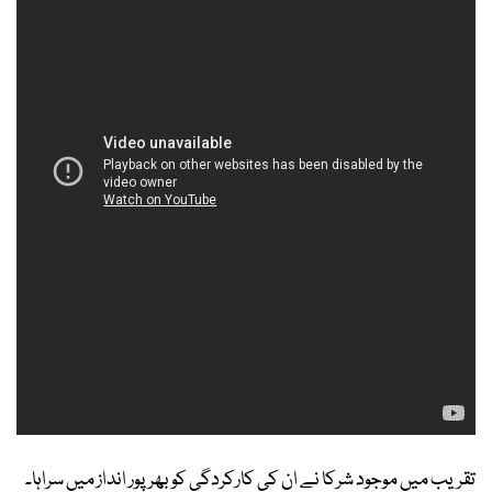
تقریب میں موجود شرکا نے ان کی کارکردگی کو بھرپور انداز میں سراہا۔