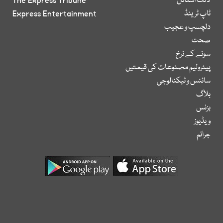
لائف اسٹائل
The Express Tribune
ٹاپ ٹرینڈ
Express Entertainment
دلچسپ و عجیب
صحت
سونے کے نرخ
پیٹرولیم مصنوعات کی قیمتیں
سائنس و ٹیکنالوجی
بلاگ
بزنس
ویڈیوز
جرائم