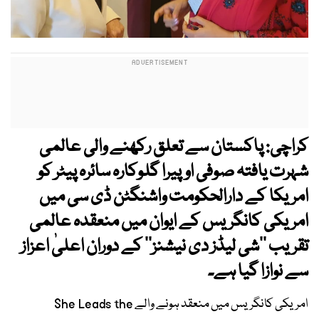
کراچی: پاکستان سے تعلق رکھنے والی عالمی
شہرت یافتہ صوفی اوپیرا گلوکارہ سائرہ پیٹر کو
امریکا کے دارالحکومت واشنگٹن ڈی سی میں
امریکی کانگریس کے ایوان میں منعقدہ عالمی
تقریب ’’شی لیڈز دی نیشنز‘‘ کے دوران اعلیٰ اعزاز
سے نوازا گیا ہے۔
امریکی کانگریس میں منعقد ہونے والے She Leads the