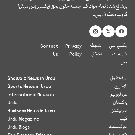
پر شائع شدہ تمام مواد کے جملہ حقوق بحق ایکسپریس میڈیا
گروپ محفوظ ہیں۔
ایکسپریس
ضابطہ
Privacy
Contact
کے بارے
اخلاق
Policy
Us
میں
صفحۂ اول
Showbiz News in Urdu
تازہ ترین
Sports News in Urdu
غزہ لہو لہو
International News in
پاکستان
Urdu
انٹر نیشنل
Business News in Urdu
کھیل
Urdu Magazine
انٹرٹینمنٹ
Urdu Blogs