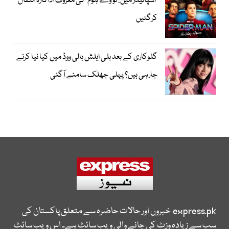
’اسپائیڈر مین: نو وے ہوم‘ کی معروف اداکارہ انتقال
کرگئیں
گلوکاری کے بعد بلی ایلش ہالی ووڈ میں کیا نیا کرنے
جارہی ہیں؟ پہلی جھلک سامنے آگئی
express.pk
خبروں اور حالات حاضرہ سے متعلق پاکستان کی
سب سے زیادہ وزٹ کی جانے والی ویب سائٹ ہے۔ اس ویب سائٹ