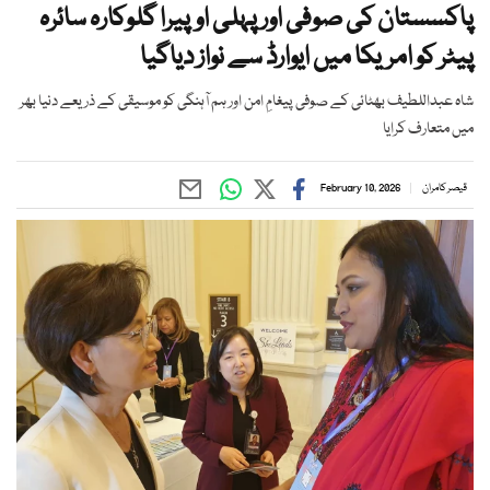
پاکسستان کی صوفی اور پہلی اوپیرا گلوکارہ سائرہ
پیٹر کو امریکا میں ایوارڈ سے نواز دیاگیا
شاہ عبداللطیف بھٹائی کے صوفی پیغامِ امن اور ہم آہنگی کو موسیقی کے ذریعے دنیا بھر
میں متعارف کرایا
قیصر کامران
February 10, 2026