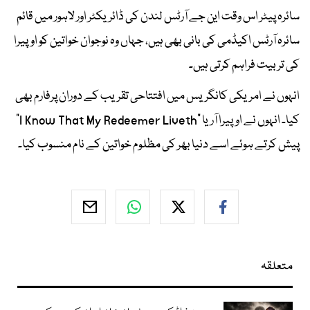
سائرہ پیٹر اس وقت این جے آرٹس لندن کی ڈائریکٹر اور لاہور میں قائم
سائرہ آرٹس اکیڈمی کی بانی بھی ہیں، جہاں وہ نوجوان خواتین کو اوپیرا
کی تربیت فراہم کرتی ہیں۔
انہوں نے امریکی کانگریس میں افتتاحی تقریب کے دوران پرفارم بھی
کیا۔ انہوں نے اوپیرا آریا “I Know That My Redeemer Liveth”
پیش کرتے ہوئے اسے دنیا بھر کی مظلوم خواتین کے نام منسوب کیا۔
متعلقہ