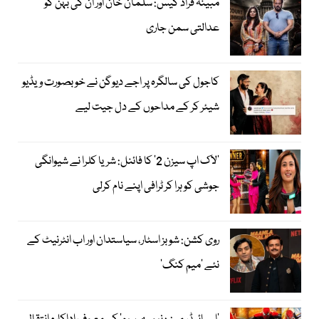
مبینہ فراڈ کیس: سلمان خان اور ان کی بہن کو
عدالتی سمن جاری
کاجول کی سالگرہ پر اجے دیوگن نے خوبصورت ویڈیو
شیئر کر کے مداحوں کے دل جیت لیے
’لاک اپ سیزن 2‘ کا فائنل: شریا کلرا نے شیوانگی
جوشی کو ہرا کر ٹرافی اپنے نام کرلی
روی کشن: شوبز اسٹار، سیاستدان اور اب انٹرنیٹ کے
نئے ’میم کنگ‘