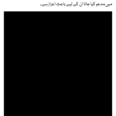
میں مدعو کیا جانا ان کے لیے باعثِ اعزاز ہے۔