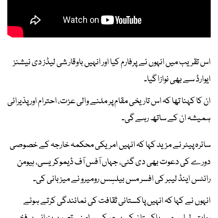
اس تقریب میں انہوں نے پرفارم کیا اور انہیں باوقار شی لیڈز دی نیشنز
ایوارڈ سے بھی نوازا گیا۔
ان کا کہنا تھا کہ اس تاریخی مقام پر ملنے والی عزت، احترام اور پذیرائی
ہمیشہ ان کے ساتھ رہے گی۔
سائرہ پیٹر نے مزید کہا کہ انہیں امریکی محکمہ خارجہ کے خصوصی
دورے کی دعوت بھی دی گئی، جہاں آفس آف ڈیموکریسی، ہیومن
رائٹس اینڈ لیبر کی افسر مس بیلسِس رومیرو نے میزبانی کی۔
انہوں نے کہا کہ انہیں پاکستانی ثقافت کی نمائندگی کرتے ہوئے