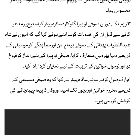
روایتی لباس میں پاکستان کے پرچم کے سامنے تصویر بنوانے پر فخر
محسوس ہوا۔
تقریب کے دوران صوفی اوپیرا گلوکارہ سائرہ پیٹر کو اسٹیج پر مدعو
کرنے سے قبل ان کی خدمات کو سراہتے ہوئے کہا گیا کہ انہوں نے شاہ
عبداللطیف بھٹائی کے صوفی پیغامِ امن اور ہم آہنگی کو موسیقی کے
ذریعے دنیا بھر میں متعارف کرایا، صوفی اوپیرا کے نئے انداز کو فروغ
دیا اور نوجوان خواتین کی تربیت کے لیے نمایاں کردار ادا کیا۔
ایوارڈ وصول کرتے ہوئے سائرہ پیٹر نے کہا کہ وہ صوفی موسیقی کے
ذریعے محروم خواتین اور بچوں تک امید اور وقار کا پیغام پہنچانے کی
کوشش کر رہی ہیں۔