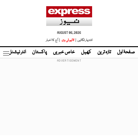
AUGUST 06, 2026
اشتہار لگائیں |
لائیو ٹی وی
| آج کا اخبار
صفحۂ اول
تازہ ترین
کھیل
خاص خبریں
پاکستان
انٹر نیشنل
ٹا