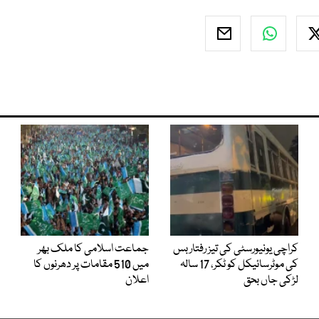
کراچی یونیورسٹی کی تیز رفتار بس
جماعت اسلامی کا ملک بھر
کی موٹرسائیکل کو ٹکر، 17 سالہ
میں 510 مقامات پر دھرنوں کا
لڑکی جاں بحق
اعلان