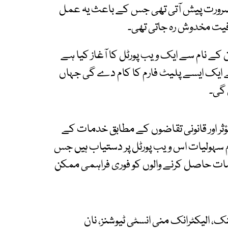
 کی ضرورت پیش آتی تھی جس کے باعث یہ عمل
افیت مخدوش رہ جاتی تھی۔
ان کے نام سے ایک ویب پورٹل کا آغاز کیا ہے
ئے ایک ایسے پلیٹ فارم کا کام دے گی جہاں
 گی۔
ر اور قانونی تقاضوں کے مطابق خدمات کے
سہولیات اس ویب پورٹل پر دستیاب ہیں جس
مات حاصل کرنے والوں کو فوری فراہمی ممکن
، الیکٹرانک منی انسٹی ٹیوشنز، نان