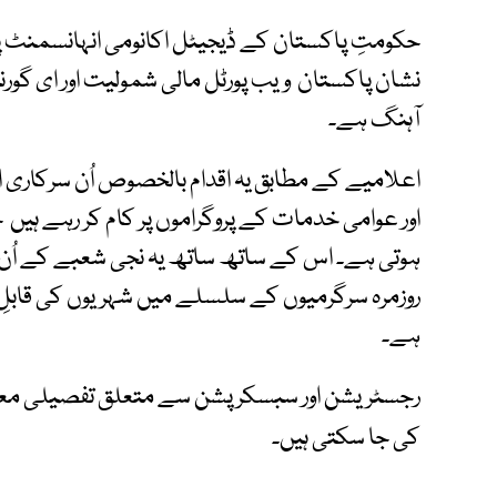
نشان پاکستان ویب پورٹل مالی شمولیت اور ای گ
آہنگ ہے۔
اعلامیے کے مطابق یہ اقدام بالخصوص اُن سرکاری ا
اور عوامی خدمات کے پروگراموں پر کام کر رہے ہیں
ہوتی ہے۔ اس کے ساتھ ساتھ یہ نجی شعبے کے اُن ا
روزمرہ سرگرمیوں کے سلسلے میں شہریوں کی قابل
ہے۔
رجسٹریشن اور سبسکرپشن سے متعلق تفصیلی معل
کی جا سکتی ہیں۔