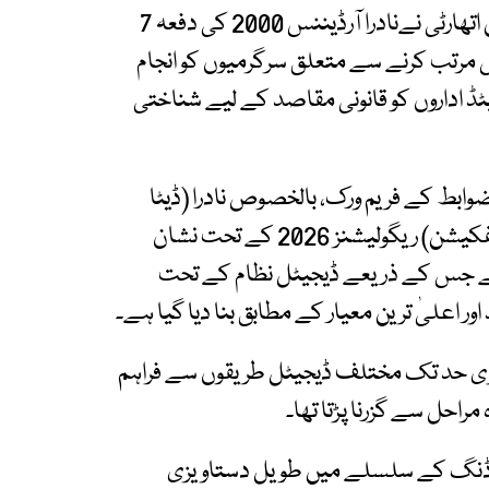
ترجمان کے مطابق نیشنل ڈیٹابیس اینڈ رجسٹریشن اتھارٹی نےنادرا آرڈیننس 2000 کی دفعہ 7
مرتب کرنے سے متعلق سرگرمیوں کو انجام
یٹڈ اداروں کو قانونی مقاصد کے لیے شناختی
وضوابط کے فریم ورک، بالخصوص نادرا (ڈیٹا
شیئرنگ) ریگولیشنز 2025 اور نادرا (آئیڈنٹیٹی ویریفکیشن) ریگولیشنز 2026 کے تحت نشان
 ہے جس کے ذریعے ڈیجیٹل نظام کے تحت
اعلیٰ ترین معیار کے مطابق بنا دیا گیا ہے۔
حد تک مختلف ڈیجیٹل طریقوں سے فراہم
مراحل سے گزرنا پڑتا تھا۔
بورڈنگ کے سلسلے میں طویل دستاویزی