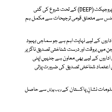
حکومتِ پاکستان کے ڈیجیٹل اکانومی انہانسمنٹ پروجیکٹ (DEEP) کے تحت شروع کی گئی
ورننس سے متعلق قومی ترجیحات سے مکمل ہم
داروں کے لیے نہایت اہم ہے جو سماجی بہبود
 جن میں بروقت اور درست شناختی تصدیق ناگزیر
داروں کے لیے بھی معاون ہے جنہیں اپنی
ِ اعتماد شناختی تصدیق کی ضرورت پڑتی
ومات نشانِ پاکستان کے
سے حاصل
ویب پورٹل