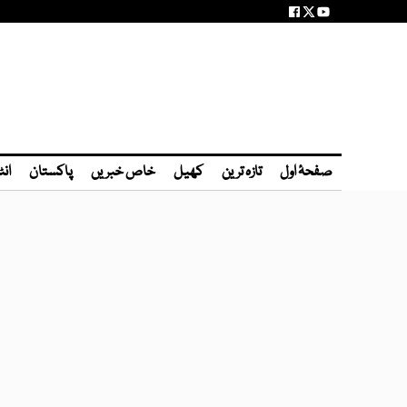
صفحۂ اول
تازہ ترین
کھیل
خاص خبریں
پاکستان
انٹ