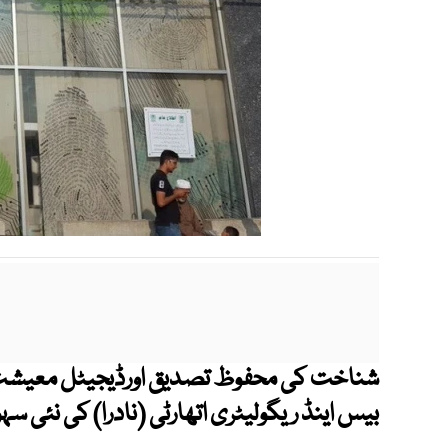
شناخت کی محفوظ تصدیق اورڈیجیٹل معیشت 
بیس اینڈ ریگولیٹری اتھارٹی (نادرا) کی نئی 