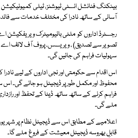
بینکنگ فنانشل انسٹی ٹیوشنز، ٹیلی کمیونیکیشن کمپ
آسانی کے ساتھ نادرا کی مختلف خدمات سے فائدہ 
رجسٹرڈ اداروں کو ملٹی بائیومیٹرک ویریفکیشن اے
سہولیات فراہم کی جائیں گی۔
اس اقدام سے حکومتی اور نجی اداروں کے لیے نادر
محفوظ اور مکمل طور پر ڈیجیٹل ہو جائے گی۔ اس سے 
فراہم کرنے کے ساتھ ساتھ ڈیٹا کے تحفظ اور رازداری 
ملے گی۔
اعلامیے کے مطابق اس سے ڈیجیٹل نظام پر شہریوں کا
قابلِ بھروسہ ڈیجیٹل معیشت کے فروغ ملے گا۔