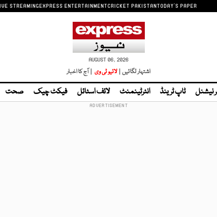
IVE STREAMING
EXPRESS ENTERTAINMENT
CRICKET PAKISTAN
TODAY'S PAPER
AUGUST 06, 2026
اشتہار لگائیں |
لائیو ٹی وی
| آج کا اخبار
ر نیشنل
ٹاپ ٹرینڈ
انٹرٹینمنٹ
لائف اسٹائل
فیکٹ چیک
صحت