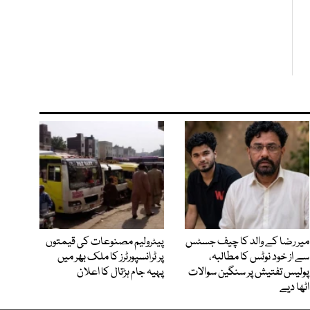
میر رضا کے والد کا چیف جسٹس
پیٹرولیم مصنوعات کی قیمتوں
سے از خود نوٹس کا مطالبہ،
پر ٹرانسپورٹرز کا ملک بھر میں
پولیس تفتیش پر سنگین سوالات
پہیہ جام ہڑتال کا اعلان
اٹھا دیے