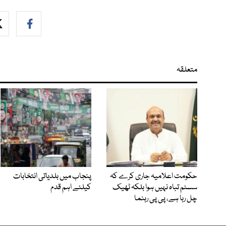
متعلقہ
حکومت اعلامیہ جاری کرے کہ
پنجاب میں بلدیاتی انتخابات
سسٹم تباہ نہیں ہوا بلکہ ٹھیک
کیلئے اہم قدم
چل رہا ہے، پی پی رہنما