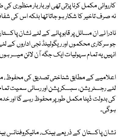
کارروائی مکمل کرنا پڑتی تھی اور بار بار منظوری
نہ صرف تاخیر کا شکار ہو جاتا تھا بلکہ اس کی شف
نادرا نے ان مسائل پر قابو پانے کے لئے نشان پاکست
جو سرکاری محکموں اور ریگولیٹڈ نجی اداروں کے ل
انہیں یہ تمام سہولیات ایک جگہ آن لائن میسر ہوں
اعلامیے کے مطابق شناختی تصدیق کی محفوظ، مؤث
لئے رجسٹریشن، سبسکرپشن اور رسائی سمیت تمام 
کی بدولت ڈیٹا مکمل طور پر محفوظ رہے گا اور خد
ہوگی۔
نشان پاکستان کے ذریعے بینک، مائیکروفنانس بینک