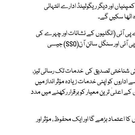
نیاں اور دیگر ریگولیٹڈ ادارے انتہائی
اٹھا سکیں گے۔
 پی آئی (انگلیوں کے نشانات اور چہرے کی
تصویر سے تصدیق) ، ویریسس، پروف آف لائف اے پی آئی اور سنگل سائن آن(SSO) جیسی
ا کی شناختی تصدیق کی خدمات تک رسائی تیز،
اداروں کو اپنی خدمات زیادہ مؤثر انداز میں
کے اعلیٰ ترین معیار کو برقرار رکھنے میں مدد
 اعتماد بڑھے گا اور ایک محفوظ، مؤثر اور