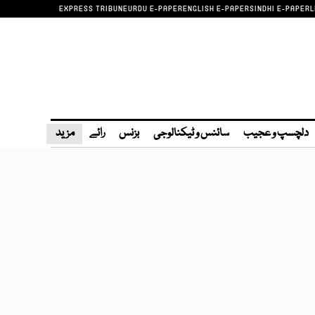
EXPRESS TRIBUNE
URDU E-PAPER
ENGLISH E-PAPER
SINDHI E-PAPER
L
دلچسپ و عجیب
سائنس و ٹیکنالوجی
بزنس
رائے
مزید