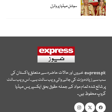
سوشل میڈیا پر وائرل
express.pk
خبروں اور حالات حاضرہ سے متعلق پاکستان کی
سب سے زیادہ وزٹ کی جانے والی ویب سائٹ ہے۔ اس ویب سائٹ
پر شائع شدہ تمام مواد کے جملہ حقوق بحق ایکسپریس میڈیا
گروپ محفوظ ہیں۔