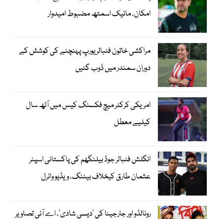
امکان، مائیک اسمتھ مضبوط امیدوار
مراکشی خاتون فٹبالر یورپ پہنچنے کی کوشش کے
دوران سمندر میں ڈوب گئیں
امریکی کرکٹر میچ فکسنگ کیس میں آٹھ سال
کیلیے معطل
انگلش فٹبالر جوڈ بیلنگھم کی پاکستانی اسپنر
عثمان طارق کیخلاف بیٹنگ، ویڈیو وائرل
رونالڈو اور جارجینا کی ’دیسی شادی‘، اے آئی تصاویر