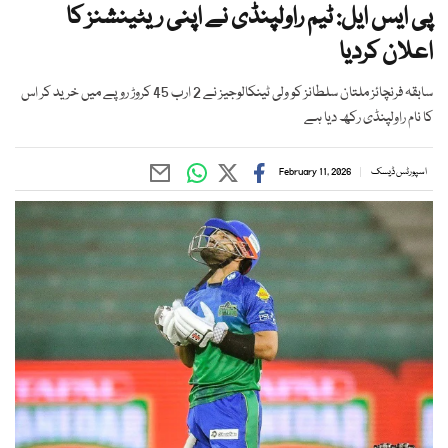
پی ایس ایل: ٹیم راولپنڈی نے اپنی ریٹینشنز کا
اعلان کردیا
سابقہ فرنچائز ملتان سلطانز کو ولی ٹینکالوجیز نے 2 ارب 45 کروڑ روپے میں خرید کر اس
کا نام راولپنڈی رکھ دیا ہے
اسپورٹس ڈیسک
February 11, 2026