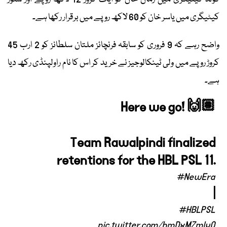
کیٹیگری میں یاسر خان کو 60 لاکھ روپے میں برقرار رکھا ہے۔
واضح رہے کہ 9 فروری کو سابقہ فرنچائز ملتان سلطانز کو 2 ارب 45
کروڑ روپے میں ولی ٹینکالوجیز نے خرید کر اس کا نام راولپنڈی رکھ دیا
ہے۔
Here we go! 🙌🏽
Team Rawalpindi finalized
retentions for the HBL PSL 11.
#NewEra
|
#HBLPSL
pic.twitter.com/hmDxMZmlvO