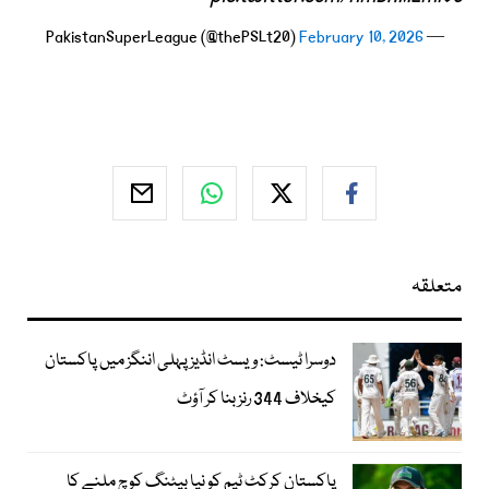
February 10, 2026
— PakistanSuperLeague (@thePSLt20)
متعلقہ
دوسرا ٹیسٹ: ویسٹ انڈیز پہلی اننگز میں پاکستان
کیخلاف 344 رنز بنا کر آؤٹ
پاکستان کرکٹ ٹیم کو نیا بیٹنگ کوچ ملنے کا