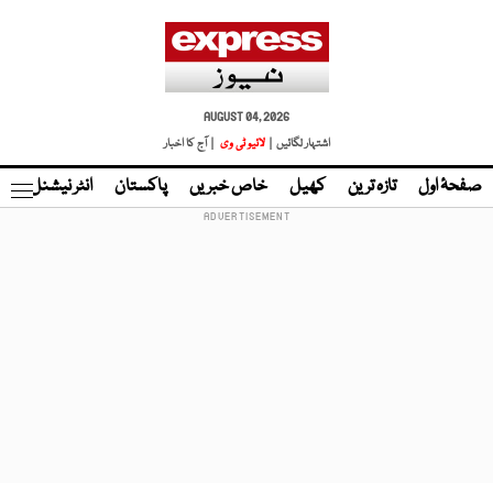
AUGUST 04, 2026
اشتہار لگائیں |
لائیو ٹی وی
| آج کا اخبار
صفحۂ اول
تازہ ترین
کھیل
خاص خبریں
پاکستان
انٹر نیشنل
ٹا