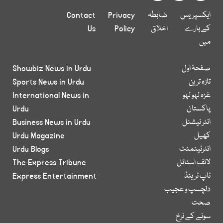
ایکسپریس
ضابطہ
Privacy
Contact
کے بارے
اخلاق
Policy
Us
میں
صفحۂ اول
Showbiz News in Urdu
تازہ ترین
Sports News in Urdu
غزہ لہو لہو
International News in
پاکستان
Urdu
انٹر نیشنل
Business News in Urdu
کھیل
Urdu Magazine
انٹرٹینمنٹ
Urdu Blogs
لائف اسٹائل
The Express Tribune
ٹاپ ٹرینڈ
Express Entertainment
دلچسپ و عجیب
صحت
سونے کے نرخ