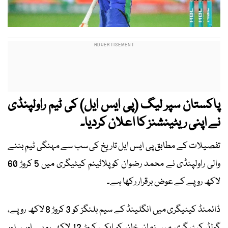
پاکستان سپر لیگ (پی ایس ایل) کی ٹیم راولپنڈی
نے اپنی ریٹینشنز کا اعلان کردیا۔
تفصیلات کے مطابق پی ایس ایل تاریخ کی سب سے مہنگی ٹیم بننے
والی راولپنڈی نے محمد رضوان کو پلاٹینم کیٹیگری میں 5 کروڑ 60
لاکھ روپے کے عوض برقرار رکھا ہے۔
ڈائمنڈ کیٹیگری میں انگلینڈ کے سیم بلنگز کو 3 کروڑ 8 لاکھ روپے،
گولڈ کیٹیگری میں زمان خان کو ایک کروڑ 12 لاکھ روپے اور سلور