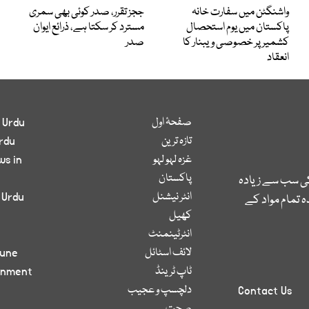
واشنگٹن میں سفارت خانہ
ججز تقرر، صدر کوئی بھی سمری
پاکستان میں یوم استحصال
مسترد کر سکتا ہے، ذرائع ایوان
کشمیر پر خصوصی ویبنار کا
صدر
انعقاد
صفحۂ اول
 Urdu
تازہ ترین
rdu
غزہ لہو لہو
ws in
پاکستان
کی سب سے زیادہ
انٹر نیشنل
 Urdu
 تمام مواد کے
کھیل
انٹرٹینمنٹ
لائف اسٹائل
bune
ٹاپ ٹرینڈ
inment
دلچسپ و عجیب
Contact Us