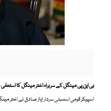
بی این پی مینگل کے سربراہ اختر مینگل کا استعفی من
اسپیکر قومی اسمبلی سردار ایاز صادق نے اختر مینگ