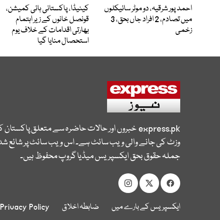
احمد پور شرقیہ، دو موٹر سائیکلوں
کینیڈا، پاکستانی ہائی کمیشن،
میں تصادم، 2 افراد جاں بحق، 3
قونصل خانوں کے زیر اہتمام
زخمی
بھارتی اقدامات کے خلاف یوم
استحصال منایا گیا
express.pk
خبروں اور حالات حاضرہ سے متعلق پاکستان 
وزٹ کی جانے والی ویب سائٹ ہے۔ اس ویب سائٹ پر شائع شدہ
جملہ حقوق بحق ایکسپریس میڈیا گروپ محفوظ ہیں۔
ایکسپریس کے بارے میں
ضابطہ اخلاق
Privacy Policy