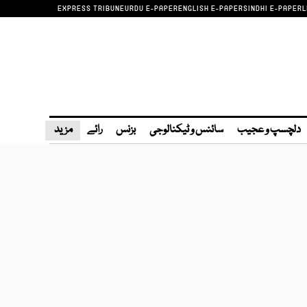
EXPRESS TRIBUNE
URDU E-PAPER
ENGLISH E-PAPER
SINDHI E-PAPER
L
دلچسپ و عجیب
سائنس و ٹیکنالوجی
بزنس
رائے
مزید