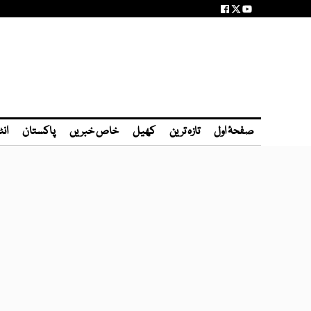
صفحۂ اول
تازہ ترین
کھیل
خاص خبریں
پاکستان
انٹ