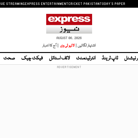
IVE STREAMING
EXPRESS ENTERTAINMENT
CRICKET PAKISTAN
TODAY'S PAPER
AUGUST 06, 2026
اشتہار لگائیں |
لائیو ٹی وی
| آج کا اخبار
ر نیشنل
ٹاپ ٹرینڈ
انٹرٹینمنٹ
لائف اسٹائل
فیکٹ چیک
صحت