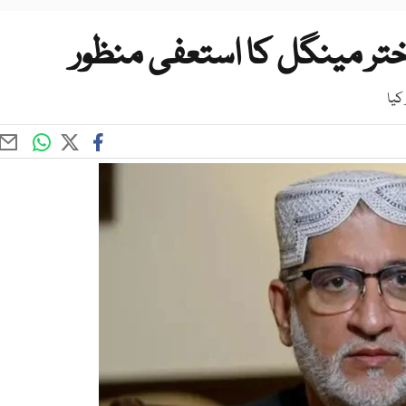
ختر مینگل کا استعفی منظور
کیا