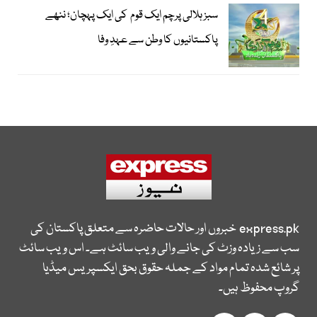
سبز ہلالی پرچم ایک قوم کی ایک پہچان؛ ننھے
پاکستانیوں کا وطن سے عہدِ وفا
express.pk
خبروں اور حالات حاضرہ سے متعلق پاکستان کی
سب سے زیادہ وزٹ کی جانے والی ویب سائٹ ہے۔ اس ویب سائٹ
پر شائع شدہ تمام مواد کے جملہ حقوق بحق ایکسپریس میڈیا
گروپ محفوظ ہیں۔