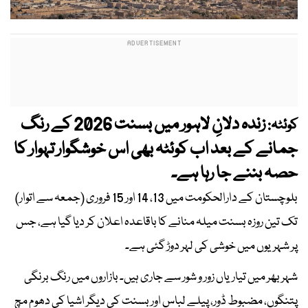
زندہ دلانِ لاہور میں بسنت 2026 کے رنگ
کوئٹہ:
جمانے کے بعد اب کوئٹہ بھی اس خوشگوار تہوار کا
حصہ بننے جا رہا ہے۔
بلوچستان کے دارالحکومت میں 13، 14 اور 15 فروری (جمعہ سے اتوار)
تک تین روزہ بسنت میلہ منانے کا باقاعدہ اعلان کر دیا گیا ہے، جس
پر شہریوں میں خوشی کی لہر دوڑ گئی ہے۔
شہر بھر میں تیاریاں زور و شور سے جاری ہیں۔ بازاروں میں رنگ برنگی
پتنگوں، مضبوط ڈور، پیلے لباس اور بسنت کی دیگر اشیا کی دھوم مچ