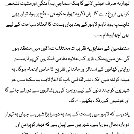
تہوار نہ صرف خوشی لائے گا بلکہ سماجی ہم آہنگی اور مثبت تشخص
کو بھی فروغ دے گا۔ ہاں اگر یہ تہوار حکومتی سطح پر ہوتا تو اور بھی
دلچسپ ہوتا تاہم لاہور کے بعد یہاں بسنت کا انعقاد سیاحت کے لیے
بھی اچھا پیغام ہے۔
منتظمین کے مطابق یہ تقریبات مختلف علاقوں میں منعقد ہوں
گی، جن میں پتنگ بازی کے علاوہ مقامی فنکاروں کی پرفارمنسز،
روایتی کھانوں کے اسٹالز اور خاندانی تفریح کا خاص اہتمام ہوگا۔ یہ
میلہ کوئٹہ میں ایک نئے ثقافتی باب کا آغاز ثابت ہو سکتا ہے، جو
شہریوں کو چند دنوں کے لیے روزمرہ کی پریشانیوں سے دور لے جائے گا
اور خوشیوں کے رنگ بکھیرے گا۔
یاد رہے کہ لاہور میں بسنت کے بعد یہ دوسرا بڑا شہر ہے جہاں یہ تہوار
دوبارہ بحال ہو رہا ہے۔ شہریوں سے اپیل ہے کہ تہوار کو پرامن اور