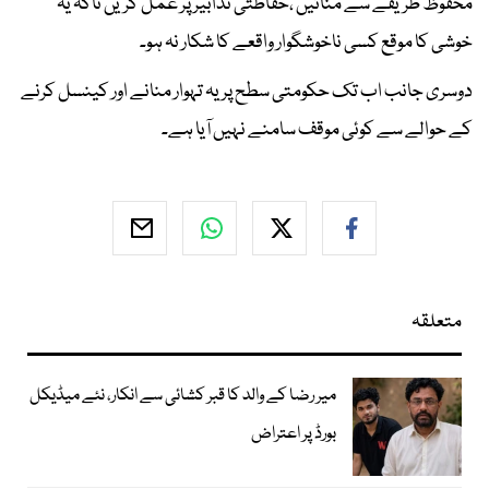
محفوظ طریقے سے منائیں ،حفاظتی تدابیر پر عمل کریں تاکہ یہ
خوشی کا موقع کسی ناخوشگوار واقعے کا شکار نہ ہو۔
دوسری جانب اب تک حکومتی سطح پر یہ تہوار منانے اور کینسل کرنے
کے حوالے سے کوئی موقف سامنے نہیں آیا ہے۔
متعلقہ
میر رضا کے والد کا قبر کشائی سے انکار، نئے میڈیکل
بورڈ پر اعتراض