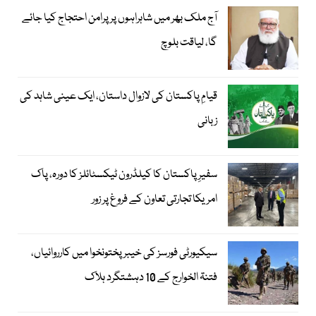
آج ملک بھر میں شاہراہوں پر پرامن احتجاج کیا جائے
گا، لیاقت بلوچ
قیامِ پاکستان کی لازوال داستان، ایک عینی شاہد کی
زبانی
سفیرِ پاکستان کا کیلڈرون ٹیکسٹائلز کا دورہ، پاک
امریکا تجارتی تعاون کے فروغ پر زور
سیکیورٹی فورسز کی خیبر پختونخوا میں کارروائیاں،
فتنۃ الخوارج کے 10 دہشتگرد ہلاک