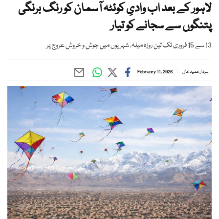
لاہور کے بعد اب وادیِ کوئٹہ آسمان کو رنگ برنگی
پتنگوں سے سجانے کو تیار
13 سے 15 فروری تک تین روزہ میلہ، شہریوں میں جوش و خروش عروج پر
سردار حمید خان
February 11, 2026