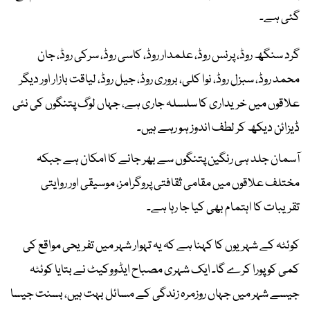
گئی ہے۔
گرد سنگھ روڈ، پرنس روڈ، علمدار روڈ، کاسی روڈ، سرکی روڈ، جان
محمد روڈ، سبزل روڈ، نوا کلی، بروری روڈ، جیل روڈ، لیاقت بازار اور دیگر
علاقوں میں خریداری کا سلسلہ جاری ہے، جہاں لوگ پتنگوں کی نئی
ڈیزائن دیکھ کر لطف اندوز ہو رہے ہیں۔
آسمان جلد ہی رنگین پتنگوں سے بھر جانے کا امکان ہے جبکہ
مختلف علاقوں میں مقامی ثقافتی پروگرامز، موسیقی اور روایتی
تقریبات کا اہتمام بھی کیا جا رہا ہے۔
کوئٹہ کے شہریوں کا کہنا ہے کہ یہ تہوار شہر میں تفریحی مواقع کی
کمی کو پورا کرے گا۔ ایک شہری مصباح ایڈووکیٹ نے بتایا کوئٹہ
جیسے شہر میں جہاں روزمرہ زندگی کے مسائل بہت ہیں، بسنت جیسا