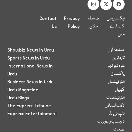
ایکسپریس
ضابطہ
Privacy
Contact
کے بارے
اخلاق
Policy
Us
میں
صفحۂ اول
Showbiz News in Urdu
تازہ ترین
Sports News in Urdu
غزہ لہو لہو
International News in
پاکستان
Urdu
انٹر نیشنل
Business News in Urdu
کھیل
Urdu Magazine
انٹرٹینمنٹ
Urdu Blogs
لائف اسٹائل
The Express Tribune
ٹاپ ٹرینڈ
Express Entertainment
دلچسپ و عجیب
صحت