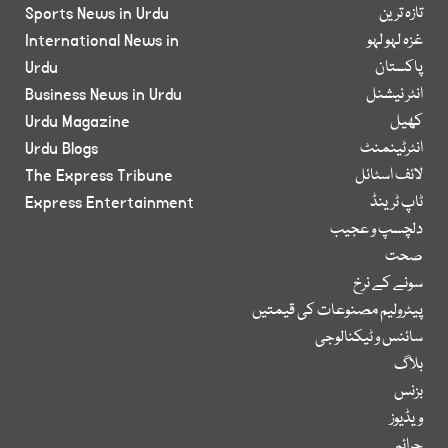
تازہ ترین
Sports News in Urdu
غزہ لہو لہو
International News in
پاکستان
Urdu
انٹر نیشنل
Business News in Urdu
کھیل
Urdu Magazine
انٹرٹینمنٹ
Urdu Blogs
لائف اسٹائل
The Express Tribune
ٹاپ ٹرینڈ
Express Entertainment
دلچسپ و عجیب
صحت
سونے کے نرخ
پیٹرولیم مصنوعات کی قیمتیں
سائنس و ٹیکنالوجی
بلاگ
بزنس
ویڈیوز
جرائم