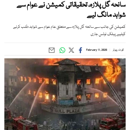
سانحہ گل پلازہ، تحقیقاتی کمیشن نے عوام سے
شواہد مانگ لیے
کمیشن کی جانب سے سانحہ گل پلازہ سے متعلق عام عوام سے شواہد طلب کرنے
کیلیے پبلک نوٹس جاری
کورٹ رپورٹر
February 11, 2026