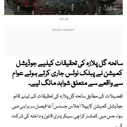
فوٹو: فائل
سانحہ گل پلازہ کی تحقیقات کیلیے جوڈیشل
کمیشن نے پبلک نوٹس جاری کرتے ہوئے عوام
سے واقعے سے متعلق شواہد مانگ لیے۔
تفصیلات کے مطابق سانحہ گل پلازہ کی تحقیقات کے لیئے قائم
جوڈیشل کمیشن کا پہلا اجلاس جسٹس آغا فیصل سربراہی میں
ہوا۔ جس میں کمشنر کراچی، سیکریٹری قانون و داخلہ کی شرکت
کی۔