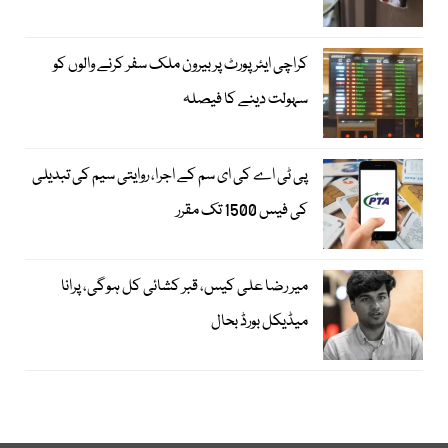
کراچی ایئرپورٹ پر بیرون ملک سفر کرنے والوں کو
سہولت دینے کا فیصلہ
پی ٹی اے کی ای سم کے اجرا، روایتی سیم کی تبدیلی
کی فیس 1500 تک مقرر
میر رضا علی کیس، قبر کشائی کل ہوگی، پرانا
میڈیکل بورڈ بحال