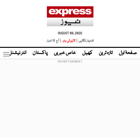
AUGUST 08, 2026
اشتہار لگائیں |
لائیو ٹی وی
| آج کا اخبار
صفحۂ اول
تازہ ترین
کھیل
خاص خبریں
پاکستان
انٹر نیشنل
ٹا