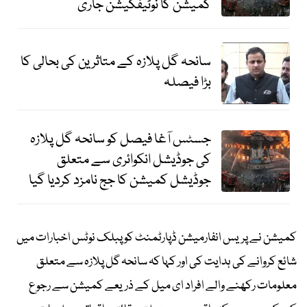
کمیشن کا نوٹیفکیشن جاری
سانحہ گل پلازہ کے متاثرین کی بحالی کا
بڑا فیصلہ
جسٹس آغا فیصل کو سانحہ گل پلازہ
کی جوڈیشل انکوائری سے متعلق
جوڈیشل کمیشن کا جج نامزد کردیا گیا
کمیشن نے پریس انفارمیشن ڈپارٹمنٹ کو پبلک نوٹس اخبارات میں
شائع کروانے کی ہدایت کی اور کہا کہ سانحہ گل پلازہ سے متعلق
معلومات رکھنے والے افراد ای میل کے ذریعے کمیشن سے رجوع