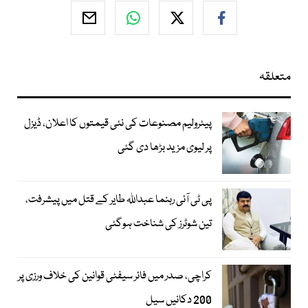
متعلقہ
پیٹرولیم مصنوعات کی نئی قیمتوں کا اعلان، ڈیزل
پر لیوی مزید بڑھا دی گئی
پی ٹی آئی رہنما عبداللہ طایر کے قتل میں پیشرفت،
تین شوٹرز کی شناخت ہوگئی
کراچی، صدر میں فائر سیفٹی قوانین کی خلاف ورزی پر
200 دکانیں سیل