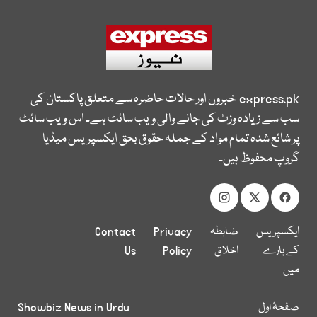
express.pk
خبروں اور حالات حاضرہ سے متعلق پاکستان کی
سب سے زیادہ وزٹ کی جانے والی ویب سائٹ ہے۔ اس ویب سائٹ
پر شائع شدہ تمام مواد کے جملہ حقوق بحق ایکسپریس میڈیا
گروپ محفوظ ہیں۔
ایکسپریس
ضابطہ
Privacy
Contact
کے بارے
اخلاق
Policy
Us
میں
صفحۂ اول
Showbiz News in Urdu