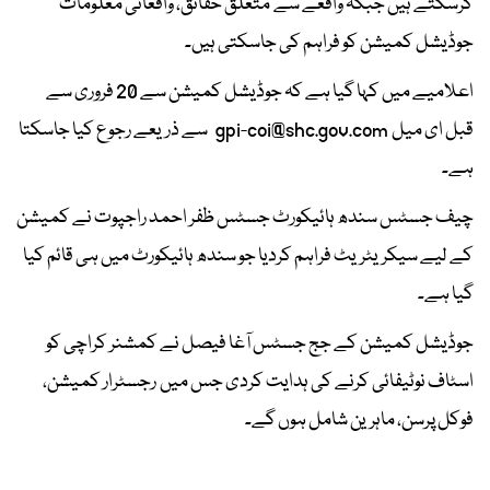
کرسکتے ہیں جبکہ واقعے سے متعلق حقائق، واقعاتی معلومات
جوڈیشل کمیشن کو فراہم کی جاسکتی ہیں۔
اعلامیے میں کہا گیا ہے کہ جوڈیشل کمیشن سے 20 فروری سے
قبل ای میل
gpi-coi@shc.gov.com
سے ذریعے رجوع کیا جاسکتا
ہے۔
چیف جسٹس سندھ ہائیکورٹ جسٹس ظفر احمد راجپوت نے کمیشن
کے لیے سیکریٹریٹ فراہم کردیا جو سندھ ہائیکورٹ میں ہی قائم کیا
گیا ہے۔
جوڈیشل کمیشن کے جج جسٹس آغا فیصل نے کمشنر کراچی کو
اسٹاف نوٹیفائی کرنے کی ہدایت کردی جس میں رجسٹرار کمیشن،
فوکل پرسن، ماہرین شامل ہوں گے۔