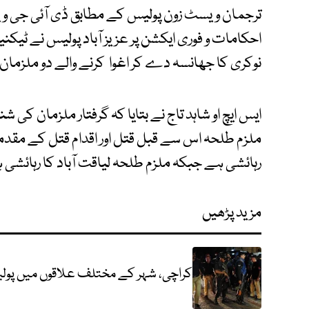
ترجمان ویسٹ زون پولیس کے مطابق ڈی آئی جی وی
احکامات و فوری ایکشن پر عزیز آباد پولیس نے ٹیکنیک
نوکری کا جھانسہ دے کر اغوا کرنے والے دو ملزمان ک
ایس ایچ او شاہد تاج نے بتایا کہ گرفتار ملزمان کی
ملزم طلحہ اس سے قبل قتل اور اقدام قتل کے مقدمے
رہائشی ہے جبکہ ملزم طلحہ لیاقت آباد کا رہائشی 
مزید پڑھیں
کراچی، شہر کے مختلف علاقوں میں پولیس مقابلوں میں 5 زخم