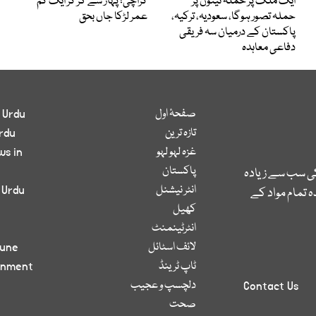
ایک ملک پر حملہ تینوں پر
کراچی؛ پہاڑ سے گر کر ایک کم
حملہ تصور ہوگا، سعودیہ، ترکیہ،
عمر لڑکا جاں بحق
پاکستان کے درمیان سہ فریقی
دفاعی معاہدہ
صفحۂ اول
 Urdu
تازہ ترین
rdu
غزہ لہو لہو
ws in
پاکستان
کی سب سے زیادہ
انٹر نیشنل
 Urdu
 تمام مواد کے
کھیل
انٹرٹینمنٹ
لائف اسٹائل
bune
ٹاپ ٹرینڈ
inment
دلچسپ و عجیب
Contact Us
صحت