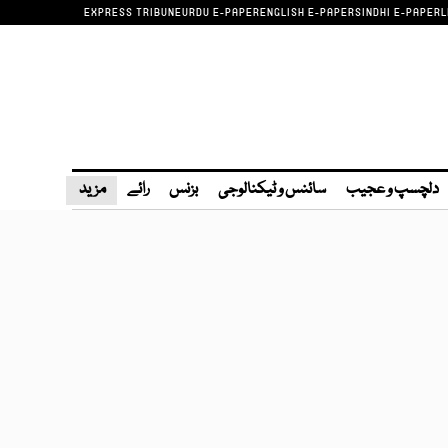
EXPRESS TRIBUNE
URDU E-PAPER
ENGLISH E-PAPER
SINDHI E-PAPER
L
دلچسپ و عجیب
سائنس و ٹیکنالوجی
بزنس
رائے
مزید