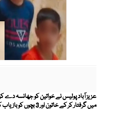
میں گرفتار کر کے خاتون اور 3 بچوں کو بازیاب کروالیا۔