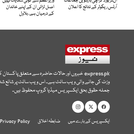
اںٹر بورڈ کراچی بارہویں جماعت
وزیراعظم سے کوئی شکایت نہیں
آرٹس ریگولر کے نتائج کا اعلان
اصل لڑائی ان کے اپنے خاندان
کے درمیان ہے، بلاول
express.pk
خبروں اور حالات حاضرہ سے متعلق پاکستان 
وزٹ کی جانے والی ویب سائٹ ہے۔ اس ویب سائٹ پر شائع شدہ
جملہ حقوق بحق ایکسپریس میڈیا گروپ محفوظ ہیں۔
ایکسپریس کے بارے میں
ضابطہ اخلاق
Privacy Policy