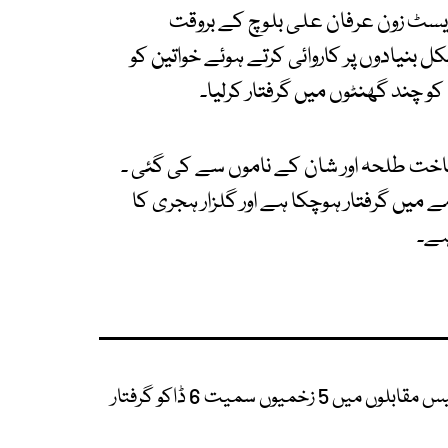
سٹ زون عرفان علی بلوچ کے بروقت
ل بنیادوں پر کاروائی کرتے ہوئے خواتین کو
و چند گھنٹوں میں گرفتار کرلیا۔
 شناخت طلحہ اور شان کے ناموں سے کی گئی ۔
 میں گرفتار ہوچکا ہے اور گلزار ہجری کا
ہے۔
یوں سمیت 6 ڈاکو گرفتار