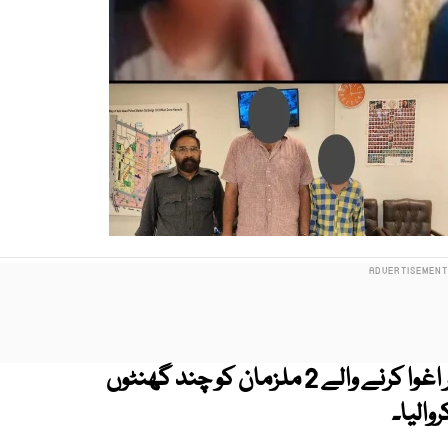
عزیز آباد پولیس نے خواتین کو جھانسہ دے کر اغوا کرنے والے 2 ملزمان کو چند گھنٹوں