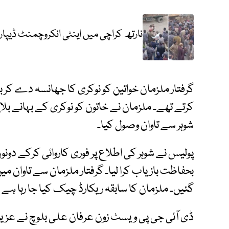
نارتھ کراچی میں اینٹی انکروچمنٹ ڈیپار
گرفتار ملزمان خواتین کو نوکری کا جھانسہ دے کر بل
کرتے تھے۔ ملزمان نے خاتون کو نوکری کے بہانے بلای
شوہر سے تاوان وصول کیا۔
پولیس نے شوہر کی اطلاع پر فوری کاروائی کرکے دونوں م
بحفاظت بازیاب کرا لیا۔ گرفتار ملزمان سے تاوان میں
گئیں۔ ملزمان کا سابقہ ریکارڈ چیک کیا جا رہا ہے 
ڈی آئی جی پی ویسٹ زون عرفان علی بلوچ نے عزیز آبا