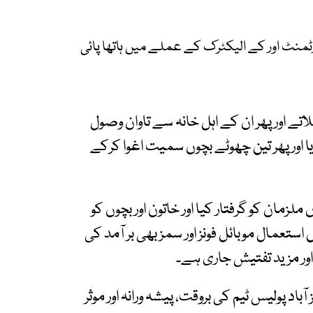
ٹمنٹ اور کے الیکٹرک کے عملے میں ہاتھا پائی
اتے اور پھر ان کے اہل خانہ سے تاوان وصول
ا اور پھر تین چھوٹے بچوں سمیت اغوا کرکے
لزمان کو گرفتار کیا اور خاتون اور بچوں کو
 استعمال موبائل فونز اور سمز بھی بر آمد کی
اور مزید تفتیش جاری ہے۔
د پولیس ٹیم کی بروقت، پیشہ ورانہ اور موثر