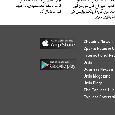
جماعت اسلامی کا احتجاج:
وزیرِ اعظم کی مکہ مکرمہ میں
کراچی میں آج کون سی سڑکیں
قصر الصفا آمد، سعودی ولی عہد
بند ہوں گی؟ ٹریفک پولیس کی
نے استقبال کیا
ایڈوائزری جاری
Showbiz News in
Sports News in U
International Ne
Urdu
Business News in
Urdu Magazine
Urdu Blogs
The Express Tri
Express Enterta