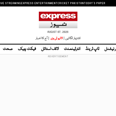
IVE STREAMING
EXPRESS ENTERTAINMENT
CRICKET PAKISTAN
TODAY'S PAPER
AUGUST 07, 2026
اشتہار لگائیں |
لائیو ٹی وی
| آج کا اخبار
ر نیشنل
ٹاپ ٹرینڈ
انٹرٹینمنٹ
لائف اسٹائل
فیکٹ چیک
صحت