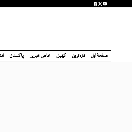
صفحۂ اول
تازہ ترین
کھیل
خاص خبریں
پاکستان
انٹ