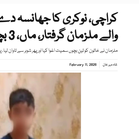
کراچی، نوکری کا جھانسہ دے کر
والے ملزمان گرفتار، ماں، 3 بچے بازیاب
ملزمان نے خاتون کو تین بچوں سمیت اغوا کیا اور پھر شوہر سے تاوان لیا، 
شاہ میر خان
February 11, 2026