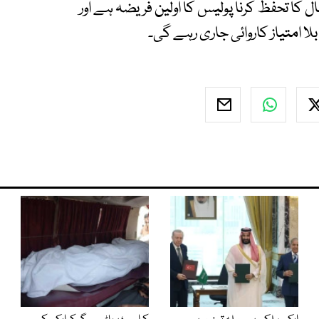
ل کا تحفظ کرنا پولیس کا اولین فریضہ ہے اور
امتیاز کاروائی جاری رہے گی۔