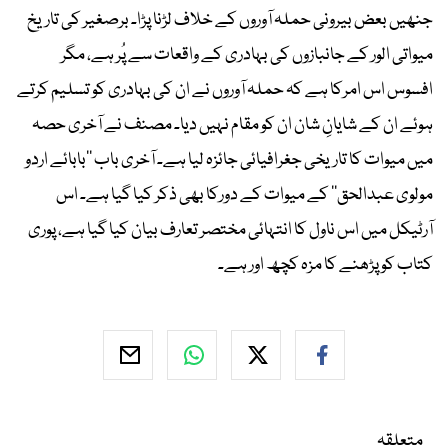
جنھیں بعض بیرونی حملہ آوروں کے خلاف لڑنا پڑا۔ برصغیر کی تاریخ
میواتی الور کے جانبازوں کی بہادری کے واقعات سے پُر ہے، مگر
افسوس اس امرکا ہے کہ حملہ آوروں نے ان کی بہادری کو تسلیم کرتے
ہوئے ان کے شایانِ شان ان کو مقام نہیں دیا۔ مصنف نے آخری حصہ
میں میوات کا تاریخی جغرافیائی جائزہ لیا ہے۔ آخری باب ’’بابائے اردو
مولوی عبدالحق‘‘ کے میوات کے دورکا بھی ذکر کیا گیا ہے۔ اس
آرٹیکل میں اس ناول کا انتہائی مختصر تعارف بیان کیا گیا ہے، پوری
کتاب کو پڑھنے کا مزہ کچھ اور ہے۔
متعلقہ