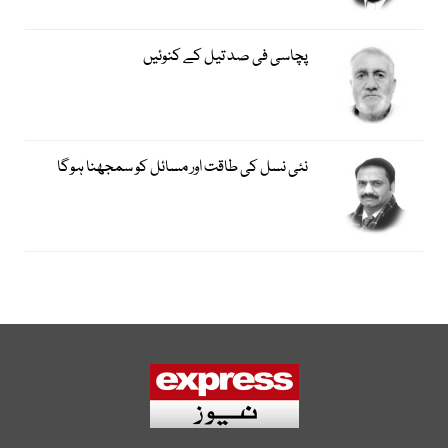
پچاسی فی صد تیل کے کنوئیں
نئی نسل کی طاقت اور مسائل کو سمجھنا ہوگا