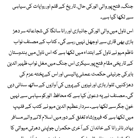
جنگ، فتح پور والی الورکی حال، تاریخ کے قلم اور روایات کی سیاہی
سے لکھا گیا ہے۔
اس ناول میں والی الورکی جانبازی اور رانا سانگا کی شجاعانہ سر دھڑ
بازی بھی قاری سے اوجھل نہیں رہے گی۔ کتاب کے مصنف نواب
ناظم میو نے ناول کے ابتداء میں لکھا ہے کہ اس ناول میں ہندوستان
کے تاریخی مقام فتح پور سیکری اس جنگ میں مغل نواب ظہیر الدین
بابرکی جرنیلی حکمت عملی پالیسی اور اس کے پختہ عزم کی
دھڑکنیں، تلوار بازی اور نیزوں کے پروں کی آوازوں کے ساتھ سنائی دیں
گی۔ مصنف نے یہ دعویٰ کیا ہے کہ محافظ الورکو سیاہی سے نہیں
خونِ جگر سے لکھا ہے۔ سردار عظیم الدین میو نے کتب کے فلیپ
میں لکھا ہے کہ فیروزشاہ تغلق کے دور میں اسلام لانے والے مسافر
بہادر نائر رانا کے خاندان کے آخری حکمراں جواپنی دھرتی میواتی کا