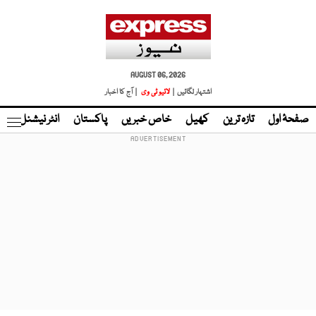
AUGUST 06, 2026
اشتہار لگائیں |
لائیو ٹی وی
| آج کا اخبار
صفحۂ اول
تازہ ترین
کھیل
خاص خبریں
پاکستان
انٹر نیشنل
ٹا