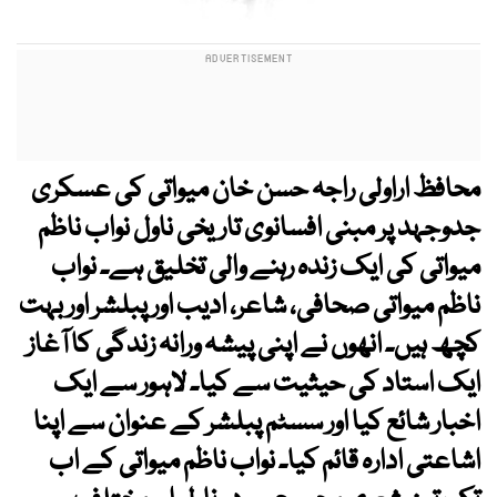
محافظ اراولی راجہ حسن خان میواتی کی عسکری
جدوجہد پر مبنی افسانوی تاریخی ناول نواب ناظم
میواتی کی ایک زندہ رہنے والی تخلیق ہے۔ نواب
ناظم میواتی صحافی، شاعر، ادیب اور پبلشر اور بہت
کچھ ہیں۔ انھوں نے اپنی پیشہ ورانہ زندگی کا آغاز
ایک استاد کی حیثیت سے کیا۔ لاہور سے ایک
اخبار شائع کیا اور سسٹم پبلشر کے عنوان سے اپنا
اشاعتی ادارہ قائم کیا۔ نواب ناظم میواتی کے اب