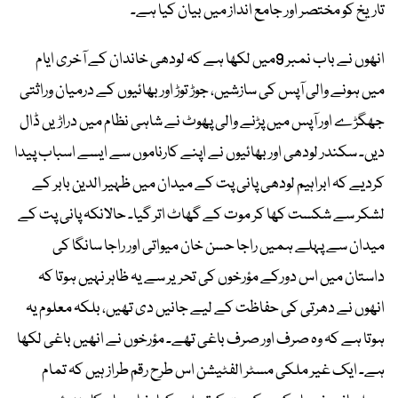
تاریخ کو مختصر اور جامع انداز میں بیان کیا ہے۔
انھوں نے باب نمبر 9میں لکھا ہے کہ لودھی خاندان کے آخری ایام
میں ہونے والی آپس کی سازشیں، جوڑ توڑ اور بھائیوں کے درمیان وراثتی
جھگڑے اور آپس میں پڑنے والی پھوٹ نے شاہی نظام میں دراڑیں ڈال
دیں۔ سکندر لودھی اور بھائیوں نے اپنے کارناموں سے ایسے اسباب پیدا
کردیے کہ ابراہیم لودھی پانی پت کے میدان میں ظہیر الدین بابر کے
لشکر سے شکست کھا کر موت کے گھاٹ اتر گیا۔ حالانکہ پانی پت کے
میدان سے پہلے ہمیں راجا حسن خان میواتی اور راجا سانگا کی
داستان میں اس دورکے مؤرخوں کی تحریر سے یہ ظاہر نہیں ہوتا کہ
انھوں نے دھرتی کی حفاظت کے لیے جانیں دی تھیں، بلکہ معلوم یہ
ہوتا ہے کہ وہ صرف اور صرف باغی تھے۔ مؤرخوں نے انھیں باغی لکھا
ہے۔ ایک غیر ملکی مسٹر الفٹیشن اس طرح رقم طراز ہیں کہ تمام