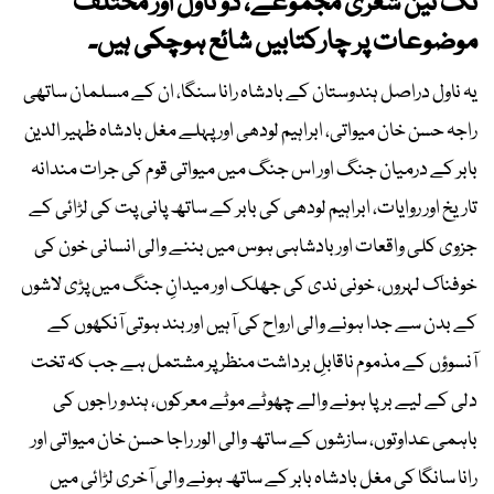
تک تین شعری مجموعے، دو ناول اور مختلف
موضوعات پر چارکتابیں شائع ہوچکی ہیں۔
یہ ناول دراصل ہندوستان کے بادشاہ رانا سنگا، ان کے مسلمان ساتھی
راجہ حسن خان میواتی، ابراہیم لودھی اور پہلے مغل بادشاہ ظہیر الدین
بابر کے درمیان جنگ اور اس جنگ میں میواتی قوم کی جرات مندانہ
تاریخ اور روایات، ابراہیم لودھی کی بابر کے ساتھ پانی پت کی لڑائی کے
جزوی کلی واقعات اور بادشاہی ہوس میں بننے والی انسانی خون کی
خوفناک لہروں، خونی ندی کی جھلک اور میدانِ جنگ میں پڑی لاشوں
کے بدن سے جدا ہونے والی ارواح کی آہیں اور بند ہوتی آنکھوں کے
آنسوؤں کے مذموم ناقابلِ برداشت منظر پر مشتمل ہے جب کہ تخت
دلی کے لیے برپا ہونے والے چھوٹے موٹے معرکوں، ہندو راجوں کی
باہمی عداوتوں، سازشوں کے ساتھ والی الور راجا حسن خان میواتی اور
رانا سانگا کی مغل بادشاہ بابر کے ساتھ ہونے والی آخری لڑائی میں