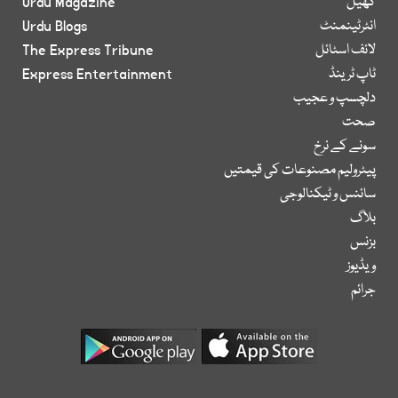
کھیل
Urdu Magazine
انٹرٹینمنٹ
Urdu Blogs
لائف اسٹائل
The Express Tribune
ٹاپ ٹرینڈ
Express Entertainment
دلچسپ و عجیب
صحت
سونے کے نرخ
پیٹرولیم مصنوعات کی قیمتیں
سائنس و ٹیکنالوجی
بلاگ
بزنس
ویڈیوز
جرائم