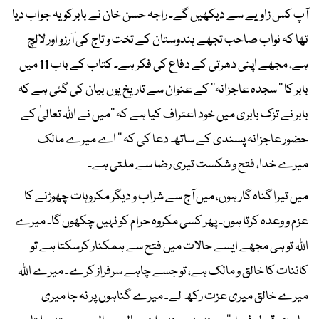
آپ کس زاویے سے دیکھیں گے۔ راجہ حسن خان نے بابرکو یہ جواب دیا
تھا کہ نواب صاحب تجھے ہندوستان کے تخت و تاج کی آرزو اور لالچ
ہے، مجھے اپنی دھرتی کے دفاع کی فکر ہے۔ کتاب کے باب 11 میں
بابر کا ’’ سجدہ عاجزانہ‘‘ کے عنوان سے تاریخ یوں بیان کی گئی ہے کہ
بابر نے تزک بابری میں خود اعتراف کیا ہے کہ ’’میں نے اللہ تعالیٰ کے
حضور عاجزانہ پسندی کے ساتھ دعا کی کہ ’’ اے میرے مالک
میرے خدا، فتح و شکست تیری رضا سے ملتی ہے۔
میں تیرا گناہ گار ہوں، میں آج سے شراب و دیگر مکروہات چھوڑنے کا
عزم و وعدہ کرتا ہوں۔ پھر کسی مکروہ حرام کو نہیں چکھوں گا۔ میرے
اللہ تو ہی مجھے ایسے حالات میں فتح سے ہمکنار کرسکتا ہے تو
کائنات کا خالق و مالک ہے، تو جسے چاہے سرفراز کرے۔ میرے اللہ
میرے خالق میری عزت رکھ لے۔ میرے گناہوں پر نہ جا میری