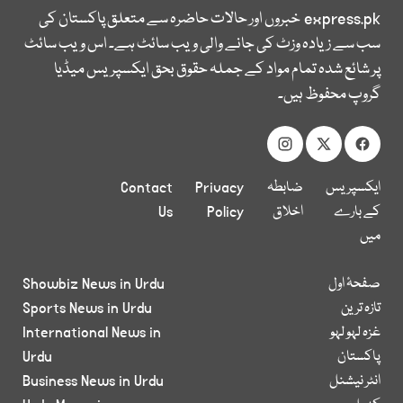
express.pk
خبروں اور حالات حاضرہ سے متعلق پاکستان کی
سب سے زیادہ وزٹ کی جانے والی ویب سائٹ ہے۔ اس ویب سائٹ
پر شائع شدہ تمام مواد کے جملہ حقوق بحق ایکسپریس میڈیا
گروپ محفوظ ہیں۔
ایکسپریس
ضابطہ
Privacy
Contact
کے بارے
اخلاق
Policy
Us
میں
صفحۂ اول
Showbiz News in Urdu
تازہ ترین
Sports News in Urdu
غزہ لہو لہو
International News in
پاکستان
Urdu
انٹر نیشنل
Business News in Urdu