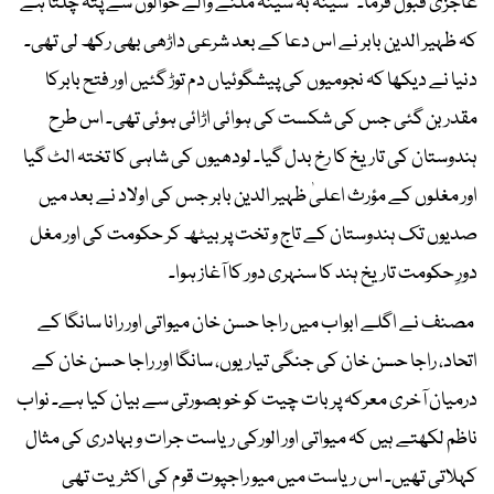
عاجزی قبول فرما۔‘‘ سینہ بہ سینہ ملنے والے حوالوں سے پتہ چلتا ہے
کہ ظہیر الدین بابر نے اس دعا کے بعد شرعی داڑھی بھی رکھ لی تھی۔
دنیا نے دیکھا کہ نجومیوں کی پیشگوئیاں دم توڑ گئیں اور فتح بابرکا
مقدر بن گئی جس کی شکست کی ہوائی اڑائی ہوئی تھی۔ اس طرح
ہندوستان کی تاریخ کا رخ بدل گیا۔ لودھیوں کی شاہی کا تختہ الٹ گیا
اور مغلوں کے مؤرث اعلیٰ ظہیر الدین بابر جس کی اولاد نے بعد میں
صدیوں تک ہندوستان کے تاج و تخت پر بیٹھ کر حکومت کی اور مغل
دورِ حکومت تاریخ ہند کا سنہری دور کا آغاز ہوا۔
مصنف نے اگلے ابواب میں راجا حسن خان میواتی اور رانا سانگا کے
اتحاد، راجا حسن خان کی جنگی تیاریوں، سانگا اور راجا حسن خان کے
درمیان آخری معرکہ پر بات چیت کو خوبصورتی سے بیان کیا ہے۔ نواب
ناظم لکھتے ہیں کہ میواتی اور الورکی ریاست جرات و بہادری کی مثال
کہلاتی تھیں۔ اس ریاست میں میو راجپوت قوم کی اکثریت تھی