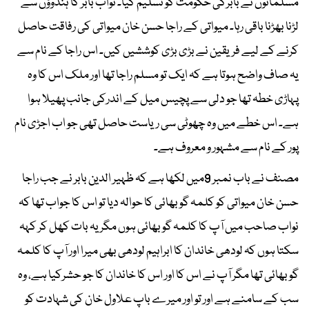
مسلمانوں نے بابرکی حکومت کو تسلیم کیا۔ نواب بابر کا ہندوؤں سے
لڑنا بھڑنا باقی رہا۔ میواتی کے راجا حسن خان میواتی کی رفاقت حاصل
کرنے کے لیے فریقین نے بڑی بڑی کوششیں کیں۔ اس راجا کے نام سے
یہ صاف واضح ہوتا ہے کہ ایک تو مسلم راجا تھا اور ملک اس کا وہ
پہاڑی خطہ تھا جو دلی سے پچیس میل کے اندرکی جانب پھیلا ہوا
ہے۔ اس خطے میں وہ چھوٹی سی ریاست حاصل تھی جو اب اجڑی نام
پور کے نام سے مشہور و معروف ہے۔
مصنف نے باب نمبر 9میں لکھا ہے کہ ظہیر الدین بابر نے جب راجا
حسن خان میواتی کو کلمہ گو بھائی کا حوالہ دیا تو اس کا جواب تھا کہ
نواب صاحب میں آپ کا کلمہ گو بھائی ہوں مگر یہ بات کھل کر کہہ
سکتا ہوں کہ لودھی خاندان کا ابراہیم لودھی بھی میرا اور آپ کا کلمہ
گو بھائی تھا مگر آپ نے اس کا اور اس کا خاندان کا جو حشرکیا ہے، وہ
سب کے سامنے ہے اور تو اور میرے باپ علاول خان کی شہادت کو