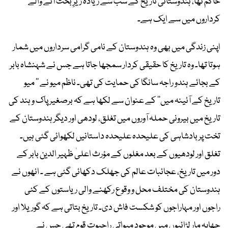
حاکم تھا، ہندوستانی تاریخ کے سب سے زیادہ زیرِ بحث آنے والے
کرداروں میں سے ایک ہے۔
اپنی زندگی میں بھی وہ ہندوستان کے نامی گرامی سرداروں میں شمار
ہوتا تھا۔ وہ تاریخ کا حقیقی کردار سمجھا جاتا ہے جس نے شہنشاہ بابر
کے بجائے ہندو راجہ سانگا کی حمایت کی تھی۔ ناظم میو نے ’’ میو
تاریخ کے آئینہ میں‘‘ کے عنوان سے لکھا ہے کہ برصغیر پاک و ہند کی
تاریخ میں بیرونی حملہ آوروں میں تغلق، لودھی اور دیگر ہندوستان کے
تخت پر بادشاہی کی علیحدہ علیحدہ داستانیں لکھوائی گئی ہیں۔
تغلق اور لودھیوں کے بعد مغلوں کے مؤرث اعلیٰ ظہیر الدین بابر کے
دور میں تاریخ، عجائبات عالم کی جھلک دکھائی گئی ہے ۔ انھوں نے
ہندوستان کی مختلف محل و وقوع رکھنے والی ریاستوں کے کئی
راجوں اور مہاراجوں کو شکست فاش دی۔ تاریخ بتاتی ہے کہ گوریلا اور
چھاپہ مار لڑائیوں میں موجود میواتی راجپوت قوم تھی جس نے