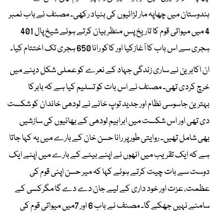
ہندوستان میں چھاپہ مار لڑائیوں کی بنیاد رکھی۔ مصنف نے باب نمبر
4 میں میواتی قوم کا تاریخ پس منظر بیان کرتے ہوئے شیخ پال 401
ہجری سے اس باب کا آغازکیا اور کاکو رانا 650 ہجری تک اختتام کیا۔
ان اکابرین نے ساری زندگی جہاد کے نعرے کو عملی شکل دینے میں
خرچ کردی تھی۔ مصنف نے اس بات کو تسلیم کیا ہے کہ بابرکا
بہترین جاسوسی نظام اور جدید توپ خانے نے لودھی خاندان کو شکست
دی تھی اور اس شکست میں ابراہیم لودھی کے بھائیوں کی سازشیں
بھی شامل تھیں۔ روایتی طور پر رانا حسن خان کے بارے میں یہ کہا جاتا
ہے کہ ایک تقریب میں انھوں نے اپنے بیٹے کے بارے میں اپنے ایک
دوست سے بات چیت کرتے ہوئے کہا کہ میر حسن اپنی قوم کی
عظمت، عزت اور خود داری کے لیے جان دے دے گا مگرکسی کے
سامنے نہیں جھکے گا۔ مصنف نے باب 6 اور 7میں میواتی قوم کی