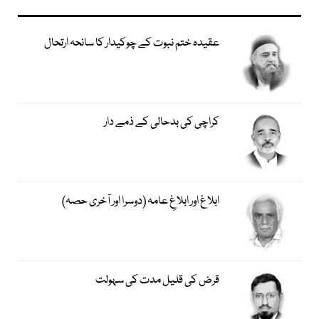
عقیدہ ختم نبوت کے چوکیدار کا سانحہ ارتحال
کراچی کی بدحالی کے ذمے دار
ابلاغ اور ابلاغِ عامہ (دوسرا اور آخری حصہ)
قرض کی قلیل مدت کی سہولت