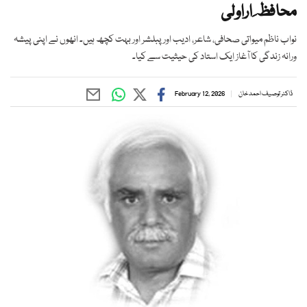
محافظ ِ اراولی
نواب ناظم میواتی صحافی، شاعر، ادیب اور پبلشر اور بہت کچھ ہیں۔ انھوں نے اپنی پیشہ
ورانہ زندگی کا آغاز ایک استاد کی حیثیت سے کیا۔
ڈاکٹر توصیف احمد خان
February 12, 2026