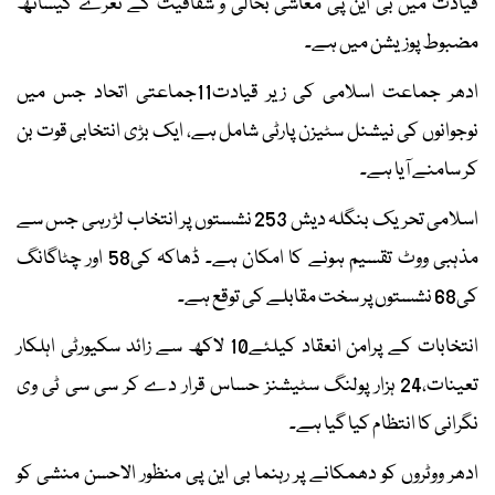
قیادت میں بی این پی معاشی بحالی و شفافیت کے نعرے کیساتھ
مضبوط پوزیشن میں ہے۔
ادھر جماعت اسلامی کی زیر قیادت11جماعتی اتحاد جس میں
نوجوانوں کی نیشنل سٹیزن پارٹی شامل ہے، ایک بڑی انتخابی قوت بن
کر سامنے آیا ہے۔
اسلامی تحریک بنگلہ دیش 253 نشستوں پر انتخاب لڑ رہی جس سے
مذہبی ووٹ تقسیم ہونے کا امکان ہے۔ ڈھاکہ کی58 اور چٹاگانگ
کی68 نشستوں پر سخت مقابلے کی توقع ہے۔
انتخابات کے پرامن انعقاد کیلئے10 لاکھ سے زائد سکیورٹی اہلکار
تعینات،24 ہزار پولنگ سٹیشنز حساس قرار دے کر سی سی ٹی وی
نگرانی کا انتظام کیا گیا ہے۔
ادھر ووٹروں کو دھمکانے پر رہنما بی این پی منظور الاحسن منشی کو