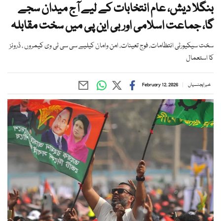
بنگلا دیش، عام انتخابات کے لیے آج میدان سجے
گا، جماعت اسلامی اور بی این پی میں سخت مقابلہ
سخت سیکیورٹی انتظامات، فوج تعینات، امن وامان کیلیے سی سی ٹی وی کیمروں ، ڈرونز
کا استعمال
خبر ایجنسیاں
February 12, 2026