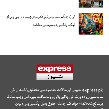
ایران جنگ سے پیٹرولیم کمپنیاں پیسا بنا رہی ہیں تو
ٹیکس لگائیں؛ ٹرمپ سے مطالبہ
express.pk
خبروں اور حالات حاضرہ سے متعلق پاکستان کی
سب سے زیادہ وزٹ کی جانے والی ویب سائٹ ہے۔ اس ویب سائٹ
پر شائع شدہ تمام مواد کے جملہ حقوق بحق ایکسپریس میڈیا