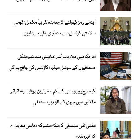
آبنائے ہرمز کھولنے کا معاہدہ تقریباً مکمل؛ قومی
سلامتی کونسل سے منظوری باقی ہے؛ ایران
امریکا میں ملازمت کے خواہش مند غیرملکی
صحافیوں کے سوشل میڈیا اکاؤنٹس کی جانچ ہوگی
کیمبرج یونیورسٹی کے کم عمر ترین پروفیسر تحقیقی
مقالوں میں چوری کے الزام پر مستعفی
مفتی تقی عثمانی کا مکہ مشترکہ دفاعی معاہدے
کا خیرمقدم