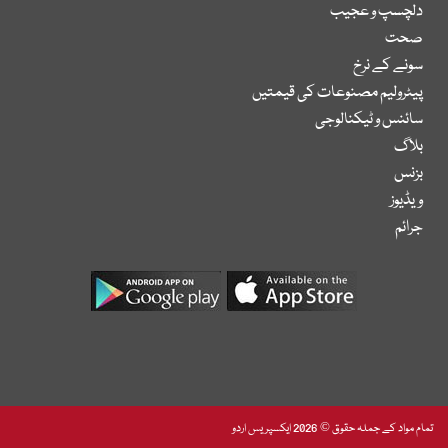
دلچسپ و عجیب
صحت
سونے کے نرخ
پیٹرولیم مصنوعات کی قیمتیں
سائنس و ٹیکنالوجی
بلاگ
بزنس
ویڈیوز
جرائم
تمام مواد کے جملہ حقوق © 2026 ایکسپریس اردو