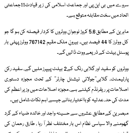
سروے میں بی این پی اور جماعت اسلامی کی زیر قیادت11جماعتی
اتحاد میں سخت مقابلہ متوقع ہے۔
ماہرین کے مطابق 5.6 کروڑ نوجوان ووٹروں کا کردار فیصلہ کن ہو گا جو
کل ووٹرز کا 44 فیصد ہیں۔ بیرونِ ملک مقیم 767142 ووٹرز پہلی بار
پوسٹل بیلٹ کے ذریعے ووٹ ڈالیں گے۔
ووٹروں کو سفید اور گلابی رنگ کے2 بیلٹ پیپرز ملیں گے، سفید رکن
پارلیمنٹ، گلابی’’جولائی نیشنل چارٹر‘‘ کے تحت مجوزہ دستوری
اصلاحات پر ریفرنڈم کیلئے ہے، مجوزہ اصلاحات میں وزیر اعظم کی
مدت کی حد، عدلیہ کو بااختیار بنانے جیسے اہم نکات شامل ہیں۔
مبصرین کے مطابق عشروں سے حسینہ واجد اور خالدہ ضیاء کے گرد
گھومنے والا سیاسی نظام اس بار مختلف نظر آ رہا ، طارق رحمان کی