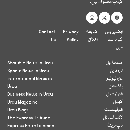
گروپ محفوظ ہیں۔
ایکسپریس
ضابطہ
Privacy
Contact
کے بارے
اخلاق
Policy
Us
میں
صفحۂ اول
Showbiz News in Urdu
تازہ ترین
Sports News in Urdu
غزہ لہو لہو
International News in
پاکستان
Urdu
انٹر نیشنل
Business News in Urdu
کھیل
Urdu Magazine
انٹرٹینمنٹ
Urdu Blogs
لائف اسٹائل
The Express Tribune
ٹاپ ٹرینڈ
Express Entertainment