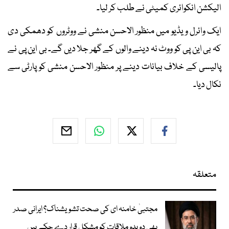
الیکشن انکوائری کمیٹی نے طلب کر لیا۔
ایک وائرل ویڈیو میں منظور الاحسن منشی نے ووٹروں کو دھمکی دی
کہ بی این پی کو ووٹ نہ دینے والوں کے گھر جلا دیں گے۔ بی این پی نے
پالیسی کے خلاف بیانات دینے پر منظور الاحسن منشی کو پارٹی سے
نکال دیا۔
متعلقہ
مجتبیٰ خامنہ ای کی صحت تشویشناک؟ ایرانی صدر
بھی دوبدو ملاقات کو مشکل قرار دے چکے ہیں