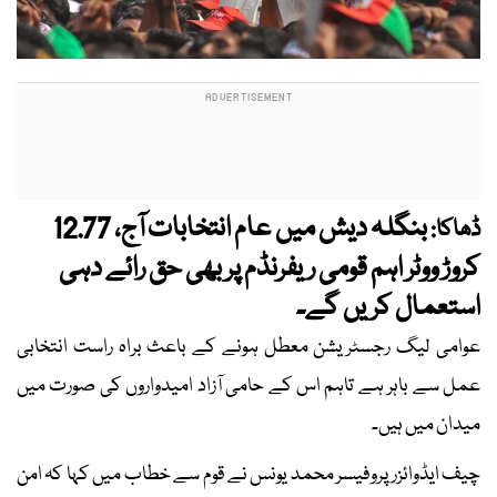
بنگلہ دیش میں عام انتخابات آج، 12.77
ڈھاکا:
کروڑ ووٹر اہم قومی ریفرنڈم پر بھی حق رائے دہی
استعمال کریں گے۔
عوامی لیگ رجسٹریشن معطل ہونے کے باعث براہ راست انتخابی
عمل سے باہر ہے تاہم اس کے حامی آزاد امیدواروں کی صورت میں
میدان میں ہیں۔
چیف ایڈوائزر پروفیسر محمد یونس نے قوم سے خطاب میں کہا کہ امن