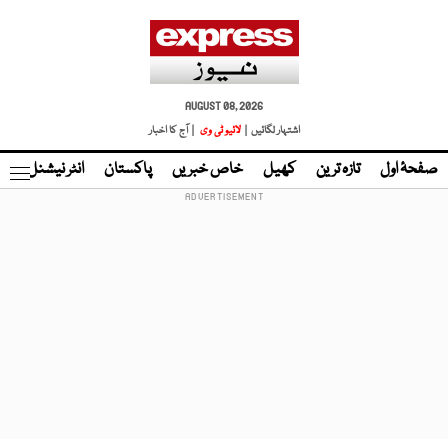
AUGUST 08, 2026
اشتہار لگائیں |
لائیو ٹی وی
| آج کا اخبار
صفحۂ اول
تازہ ترین
کھیل
خاص خبریں
پاکستان
انٹر نیشنل
ٹا