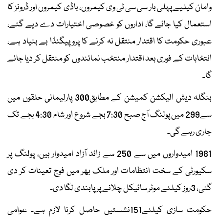
وامان کیلیے پہلی بار سی سی ٹی وی کیمروں، باڈی کیمروں اور ڈرونز کا
استعمال کیا جائے گا، اداروں کو خصوصی اختیارات دے دیے گئے،
عبوری حکومت کا اقتدار منتقل نہ کرنے کا پروپیگنڈا بے بنیاد ہے،
انتخابات کے فوری بعد اقتدار منتخب نمائندوں کو منتقل کر دیا جائے
گا۔
بنگلہ دیش الیکشن کمیشن کے مطابق300 پارلیمانی حلقوں میں
سے299 میں پولنگ آج صبح 7:30 بجے شروع اور شام 4:30 بجے تک
جاری رہے گی۔
1981 امیدواروں میں سے 250 سے زائد آزاد امیدوار ہیں، پولنگ پر
سکیورٹی کے سخت انتظامات اور ملک بھر میں فوج تعینات کر دی
گئی، 3روز کیلئے موٹر سائیکل چلانے پر پابندی لگا دی۔
حکومت سازی کیلئے151نشستیں حاصل کرنا لازم ہے۔ عوامی