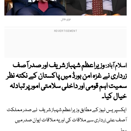
فوٹو: فائل
وزیراعظم شہباز شریف اور صدر آصف
اسلام آباد:
زرداری نے غزہ امن بورڈ میں پاکستان کے نکتہ نظر
سمیت اہم قومی اور داخلی سلامتی امور پر تبادلہ
خیال کیا۔
ایکسپریس نیوز کے مطابق وزیراعظم شہباز شریف نے صدر مملکت
آصف علی زرداری سے ملاقات کی اور یہ ملاقات ایوان صدر میں
ہوئی۔