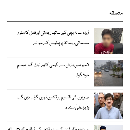
متعلقہ
ڈیڑھ سالہ بچی کے ساتھ زیادتی اور قتل کا ملزم
جسمانی ریمانڈ پر پولیس کے حوالے
لاہور میں بارش سے گرمی کا زور ٹوٹ گیا، موسم
خوشگوار
صوبوں کی تقسیم پر لاشیں نہیں گرنے دیں گے،
وزیراعلیٰ سندھ
عبداللہ طاہر قتل کیس؛ مقتول کے ڈرائیور کو 22سالہ