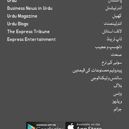
پاکستان
Urdu
انٹر نیشنل
Business News in Urdu
کھیل
Urdu Magazine
انٹرٹینمنٹ
Urdu Blogs
لائف اسٹائل
The Express Tribune
ٹاپ ٹرینڈ
Express Entertainment
دلچسپ و عجیب
صحت
سونے کے نرخ
پیٹرولیم مصنوعات کی قیمتیں
سائنس و ٹیکنالوجی
بلاگ
بزنس
ویڈیوز
جرائم