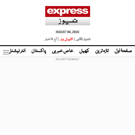
AUGUST 06, 2026
اشتہار لگائیں |
لائیو ٹی وی
| آج کا اخبار
صفحۂ اول
تازہ ترین
کھیل
خاص خبریں
پاکستان
انٹر نیشنل
ٹا