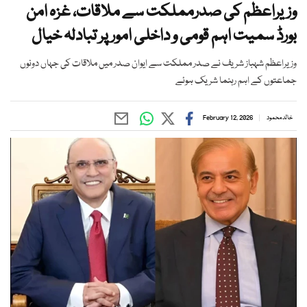
وزیراعظم کی صدرمملکت سے ملاقات، غزہ امن
بورڈ سمیت اہم قومی و داخلی امور پر تبادلہ خیال
وزیراعظم شہباز شریف نے صدر مملکت سے ایوان صدر میں ملاقات کی جہاں دونوں
جماعتوں کے اہم رہنما شریک ہوئے
خالد محمود
February 12, 2026