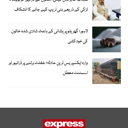
لڑکی کے ذریعے ہنی ٹریپ کیے جانے کا انشکاف
لاہور؛ گھریلو پریشانی کے باعث شادی شدہ خاتون
کی خودکشی
ہزارہ ایکسپریس ٹرین حادثہ؛ غفلت برتنے پر ڈرائیور اور
اسسٹنٹ معطل