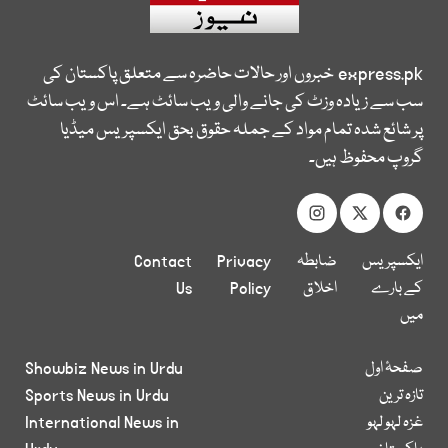
express.pk
خبروں اور حالات حاضرہ سے متعلق پاکستان کی
سب سے زیادہ وزٹ کی جانے والی ویب سائٹ ہے۔ اس ویب سائٹ
پر شائع شدہ تمام مواد کے جملہ حقوق بحق ایکسپریس میڈیا
گروپ محفوظ ہیں۔
ایکسپریس
ضابطہ
Privacy
Contact
کے بارے
اخلاق
Policy
Us
میں
صفحۂ اول
Showbiz News in Urdu
تازہ ترین
Sports News in Urdu
غزہ لہو لہو
International News in