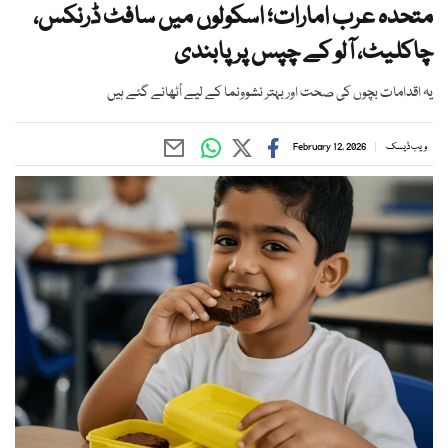
متحدہ عرب امارات؛ اسکولوں میں سافٹ ڈرنکس،
چاکلیٹ، آلو کے چپس پر پابندی
یہ اقدامات بچوں کی صحت اور بہتر نشوونما کے لیے اُٹھانے گئے ہیں
ویب ڈیسک
February 12, 2026