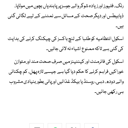
رنگ، فلیورز اور زیادہ شوگر والے جوسز پر پابندیاں بچوں میں موٹاپا،
ذیابیطس اور دیگر صحت کے مسائل سے نمٹنے کے لیے لگائی گئی
ہیں۔
اسکول انتظامیہ کو طلبا کے لنچ باکسز کی چیکنگ کرنے کی ہدایت
کی گئی ہے تاکہ ممنوع اشیاء نہ لائی جائیں۔
اسکول کی فائرمنٹ اور کینٹینز میں صرف صحت مند اور متوازن
خوراکیں فراہم کرنے کا حکم دیا گیا ہے جیسے تازہ پھل، کم چکنائی
والے دودھ، دہی، روِسٹڈ یا بیکڈ غذائیں اور پانی بطور بنیادی مشروب
ہی رکھی جائیں۔