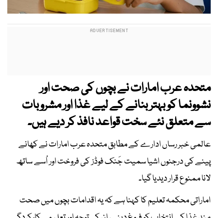
متحدہ عرب امارات نے بچوں کی صحت اور
نشوونما کو بہتر بنانے کے لیے غذا اور مشروبات
سے متعلق نئے سخت قواعد نافذ کر دیے ہیں۔
عالمی خبر رساں ادارے کے مطابق متحدہ عرب امارات نے کھانے
پینے کی درجنوں اشیا سمیت جَنک فوڈز کی فروخت اور اُسے ساتھ
لانا ممنوع قرار دیدیا گیا۔
اماراتی محکمہ تعلیم کا کہنا ہے کہ یہ اقدامات بچوں میں صحت
مند غذا کے انتخاب کو فروغ دینے، ان کی توجہ اور تعلیمی کارکردگی