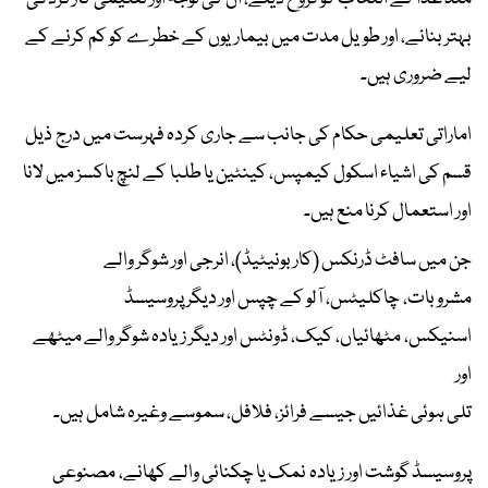
بہتر بنانے، اور طویل مدت میں بیماریوں کے خطرے کو کم کرنے کے
لیے ضروری ہیں۔
اماراتی تعلیمی حکام کی جانب سے جاری کردہ فہرست میں درج ذیل
قسم کی اشیاء اسکول کیمپس، کینٹین یا طلبا کے لنچ باکسز میں لانا
اور استعمال کرنا منع ہیں۔
جن میں سافٹ ڈرنکس (کاربونیٹیڈ)، انرجی اور شوگر والے
مشروبات، چاکلیٹس، آلو کے چپس اور دیگر پروسیسڈ
اسنیکس، مٹھائیاں، کیک، ڈونٹس اور دیگر زیادہ شوگر والے میٹھے
اور
تلی ہوئی غذائیں جیسے فرائز، فلافل، سموسے وغیرہ شامل ہیں۔
پروسیسڈ گوشت اور زیادہ نمک یا چکنائی والے کھانے، مصنوعی