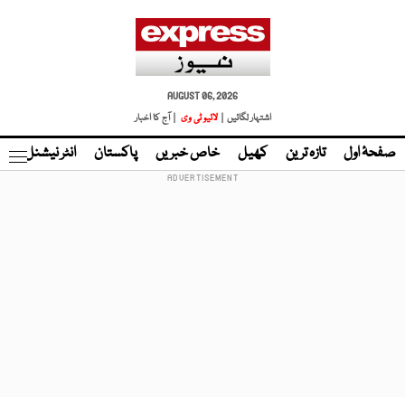
AUGUST 06, 2026
اشتہار لگائیں |
لائیو ٹی وی
| آج کا اخبار
صفحۂ اول
تازہ ترین
کھیل
خاص خبریں
پاکستان
انٹر نیشنل
ٹا