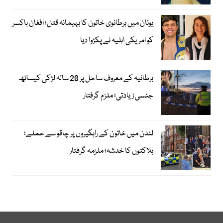
یونان میں برطانوی خاتون کا بہیمانہ قتل؛ افغان باکسر
کو امریکی اہلیہ نے پکڑوا دیا
برطانیہ کے معروف ساحل پر 20 سالہ لڑکی کیساتھ
جنسی زیادتی؛ ملزم گرفتار
لندن میں خاتون کے راہگیروں پر چاقو سے حملے؛
ہلاکتوں کا خدشہ؛ ملزمہ گرفتار