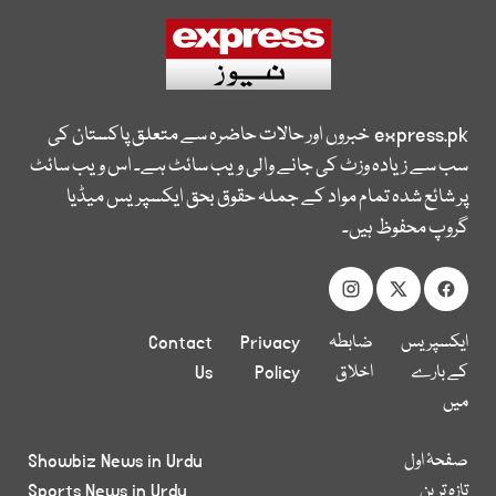
express.pk
خبروں اور حالات حاضرہ سے متعلق پاکستان کی
سب سے زیادہ وزٹ کی جانے والی ویب سائٹ ہے۔ اس ویب سائٹ
پر شائع شدہ تمام مواد کے جملہ حقوق بحق ایکسپریس میڈیا
گروپ محفوظ ہیں۔
ایکسپریس
ضابطہ
Privacy
Contact
کے بارے
اخلاق
Policy
Us
میں
صفحۂ اول
Showbiz News in Urdu
تازہ ترین
Sports News in Urdu