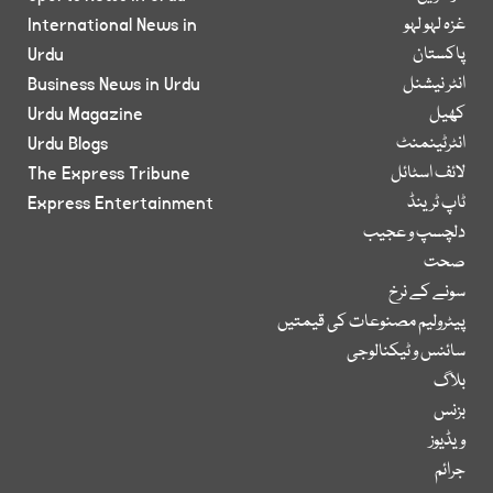
غزہ لہو لہو
International News in
پاکستان
Urdu
انٹر نیشنل
Business News in Urdu
کھیل
Urdu Magazine
انٹرٹینمنٹ
Urdu Blogs
لائف اسٹائل
The Express Tribune
ٹاپ ٹرینڈ
Express Entertainment
دلچسپ و عجیب
صحت
سونے کے نرخ
پیٹرولیم مصنوعات کی قیمتیں
سائنس و ٹیکنالوجی
بلاگ
بزنس
ویڈیوز
جرائم