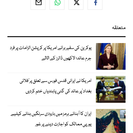
متعلقہ
یوکرین کی سفیر برائے امریکا پر کرپشن الزامات پر فرد
جرم عائد؛ لاکھوں ڈالرز کے اثاثے
امریکا نے ایرانی قدس فورس سے تعلق پر’فلائی
بغداد‘پر عائد کی گئی پابندیاں ختم کردیں
ایران کا آبنائے ہرمز میں بارودی سرنگیں ہٹانے کیلیے
یورپی ممالک کو اجازت دینے پر غور