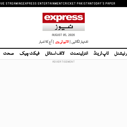
IVE STREAMING
EXPRESS ENTERTAINMENT
CRICKET PAKISTAN
TODAY'S PAPER
AUGUST 05, 2026
اشتہار لگائیں |
لائیو ٹی وی
| آج کا اخبار
ر نیشنل
ٹاپ ٹرینڈ
انٹرٹینمنٹ
لائف اسٹائل
فیکٹ چیک
صحت