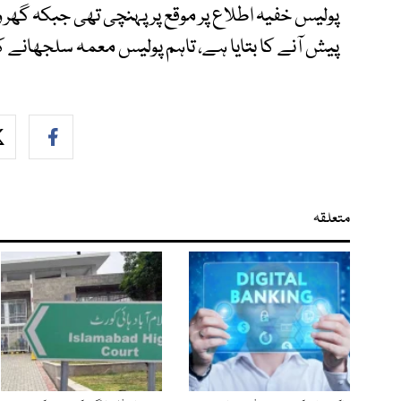
پولیس خفیہ اطلاع پر موقع پر پہنچی تھی جبکہ گھر و
پیش آنے کا بتایا ہے، تاہم پولیس معمہ سلجھانے
متعلقہ