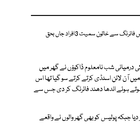
گ سے خاتون سمیت 3افراد جاں بحق
ی درمیانی شب نامعلوم ڈاکوؤں نے گھر میں
ں آن لائن اسٹڈی کرتے کرتے سو گیا تھا اس
ہوتے ہوئے اندھا دھند فائرنگ کر دی جس سے
یا جبکہ پولیس کو بھی گھر والوں نے واقعے