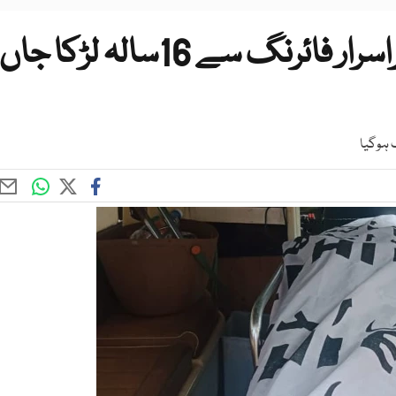
کراچی؛ گھر میں ڈاکوؤں کی پراسرار فائرنگ سے 16سالہ لڑکا جاں
 ہوگیا