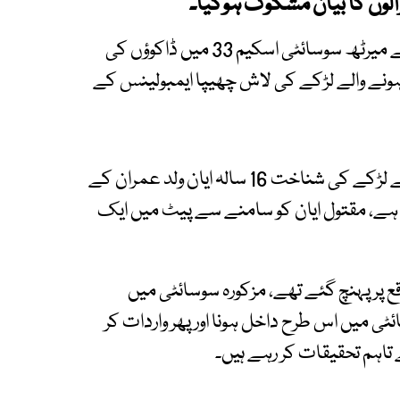
لوں کا بیان مشکوک ہوگیا۔
تفصیلات کے مطابق سائٹ سپرہائی وے کے علاقے میرٹھ سوسائٹی اسکیم 33 میں ڈاکوؤں کی
جاں بحق ہونے والے لڑکے کی لاش چھیپا ایمبولینس کے
ترجمان کراچی پولیس کے مطابق جاں بحق ہونے والے لڑکے کی شناخت 16 سالہ ایان ولد عمران کے
ا ہے، مقتول ایان کو سامنے سے پیٹ میں ایک
ع پر پہنچ گئے تھے، مزکورہ سوسائٹی میں
ی میں اس طرح داخل ہونا اور پھر واردات کر
تاہم تحقیقات کر رہے ہیں۔