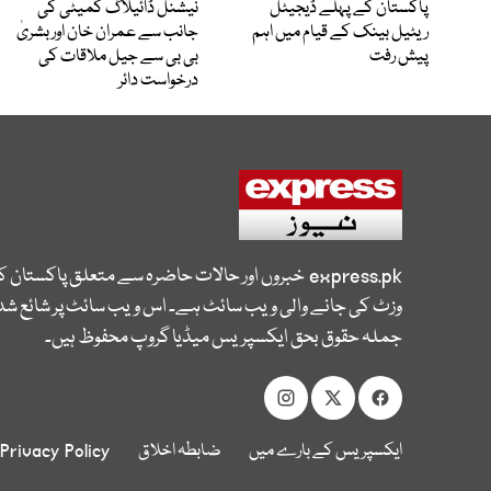
پاکستان کے پہلے ڈیجیٹل
نیشنل ڈائیلاگ کمیٹی کی
ریٹیل بینک کے قیام میں اہم
جانب سے عمران خان اور بشریٰ
پیش رفت
بی بی سے جیل ملاقات کی
درخواست دائر
express.pk
خبروں اور حالات حاضرہ سے متعلق پاکستان 
وزٹ کی جانے والی ویب سائٹ ہے۔ اس ویب سائٹ پر شائع شدہ
جملہ حقوق بحق ایکسپریس میڈیا گروپ محفوظ ہیں۔
ایکسپریس کے بارے میں
ضابطہ اخلاق
Privacy Policy