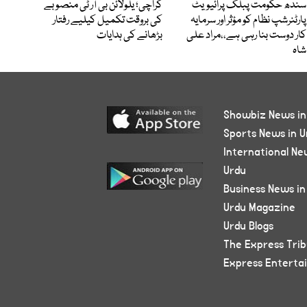
سندھ حکومت پبلک پرائیویٹ
کراچی؛ یلولائن بی آر ٹی منصوبے
پارٹنرشپ نظام کو مؤثر اور سرمایہ
کی بروقت تکمیل کیلیے رفتار
کار دوست بنا رہی ہے،،مراد علی
بڑھانے کی ہدایات
شاہ
Showbiz News in
Sports News in U
International Ne
Urdu
Business News in
Urdu Magazine
Urdu Blogs
The Express Tri
Express Enterta