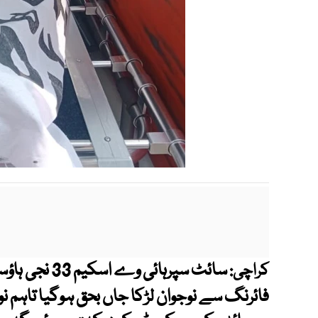
سائٹ سپرہائی 
کراچی:
فائرنگ سے نوجوان لڑکا جاں بحق ہوگیا تاہم نو