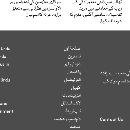
تھانے میں ذہنی معذور لڑکی کے
سرکاری ملازمین کی تنخواہوں اور
ریپ کے معاملے میں مزید
الاوٴنسز میں نظرثانی سے متعلق
تفصیلات سامنے آگئیں، ملزم کا
وزارت خزانہ کا اہم بیان
شرمناک کردار
صفحۂ اول
 Urdu
تازہ ترین
rdu
غزہ لہو لہو
ws in
پاکستان
کی سب سے زیادہ
انٹر نیشنل
 Urdu
 تمام مواد کے
کھیل
انٹرٹینمنٹ
لائف اسٹائل
bune
ٹاپ ٹرینڈ
inment
دلچسپ و عجیب
Contact Us
صحت