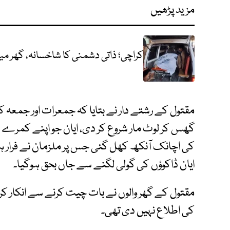
مزید پڑھیں
کراچی؛ ذاتی دشمنی کا شاخسانہ، گھر میں فائرن
مقتول کے رشتے دار نے بتایا کہ جمعرات اور جمعہ ک
گھس کر لوٹ مار شروع کر دی، ایان جو اپنے کمرے می
کی اچانک آنکھ کھل گئی جس پر ملزمان نے فرار 
ایان ڈاکوؤں کی گولی لگنے سے جاں بحق ہوگیا۔
مقتول کے گھر والوں نے بات چیت کرنے سے انکار کر د
کی اطلاع نہیں دی تھی۔