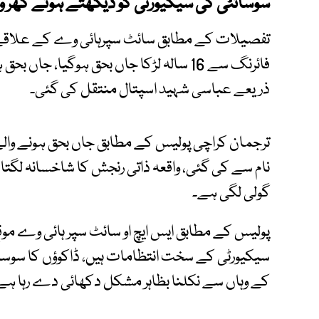
سوسائٹی کی سیکیورٹی کو دیکھتے ہوئے گھر وا
فائرنگ سے 16 سالہ لڑکا جاں بحق ہوگیا، 
ذریعے عباسی شہید اسپتال منتقل کی گئی۔
نام سے کی گئی، واقعہ ذاتی رنجش کا شاخسانہ لگت
گولی لگی ہے۔
پولیس کے مطابق ایس ایچ او سائٹ سپر ہائی وے موق
سیکیورٹی کے سخت انتظامات ہیں، ڈاکوؤں کا سوسائٹ
کے وہاں سے نکلنا بظاہر مشکل دکھائی دے رہا ہے 