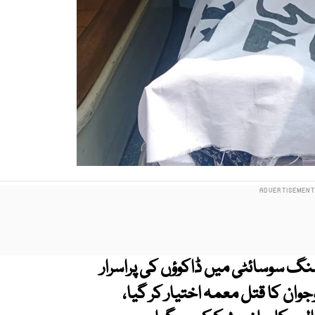
وے اسکیم 33 نجی ہاؤسنگ سوسائٹی میں ڈاکوؤں کی پراسرار
جوان کا قتل معمہ اختیار کر گیا،