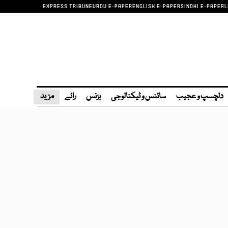
EXPRESS TRIBUNE
URDU E-PAPER
ENGLISH E-PAPER
SINDHI E-PAPER
L
دلچسپ و عجیب
سائنس و ٹیکنالوجی
بزنس
رائے
مزید