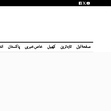
صفحۂ اول
تازہ ترین
کھیل
خاص خبریں
پاکستان
انٹ