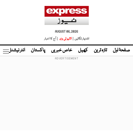
AUGUST 06, 2026
اشتہار لگائیں |
لائیو ٹی وی
| آج کا اخبار
صفحۂ اول
تازہ ترین
کھیل
خاص خبریں
پاکستان
انٹر نیشنل
ٹا