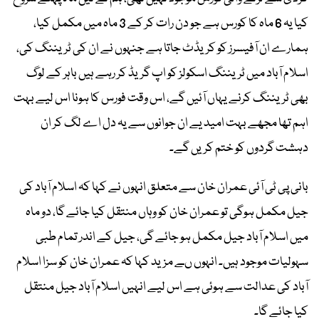
کیا یہ 6 ماہ کا کورس ہے جو دن رات کر کے 3 ماہ میں مکمل کیا،
ہمارے ان آفیسرز کو کریڈٹ جاتا ہے جنہوں نے ان کی ٹریننگ کی،
اسلام آباد میں ٹریننگ اسکولز کو اپ گریڈ کر رہے ہیں باہر کے لوگ
بھی ٹریننگ کرنے یہاں آئیں گے، اس وقت فورس کا ہونا اس لیے بہت
اہم تھا مجھے بہت امید یے ان جوانوں سے یہ دل اے لگ کر ان
دہشت گردوں کو ختم کریں گے۔
بانی پی ٹی آئی عمران خان سے متعلق انہوں نے کہا کہ اسلام آباد کی
جیل مکمل ہوگی تو عمران خان کو وہاں منتقل کیا جائے گا، دو ماہ
میں اسلام آباد جیل مکمل ہو جائے گی، جیل کے اندر تمام طبی
سہولیات موجود ہیں۔ انہوں ںے مزید کہا کہ عمران خان کو سزا اسلام
آباد کی عدالت سے ہوئی ہے اس لیے انہیں اسلام آباد جیل منتقل
کیا جائے گا۔