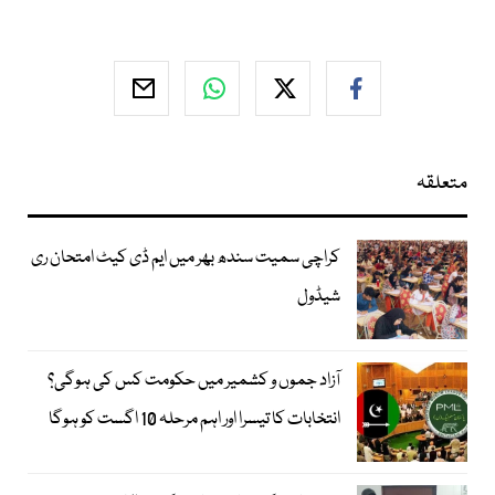
متعلقہ
کراچی سمیت سندھ بھر میں ایم ڈی کیٹ امتحان ری
شیڈول
آزاد جموں و کشمیر میں حکومت کس کی ہوگی؟
انتخابات کا تیسرا اور اہم مرحلہ 10 اگست کو ہوگا