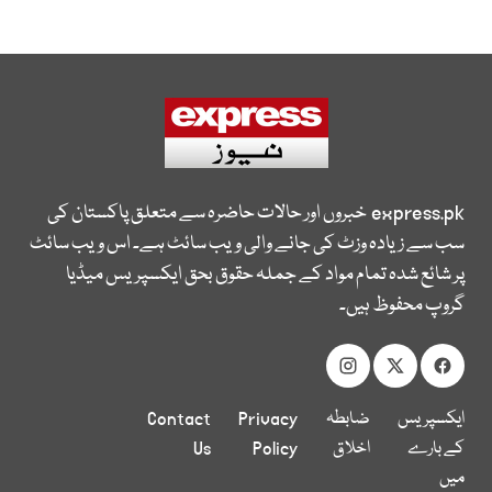
express.pk
خبروں اور حالات حاضرہ سے متعلق پاکستان کی
سب سے زیادہ وزٹ کی جانے والی ویب سائٹ ہے۔ اس ویب سائٹ
پر شائع شدہ تمام مواد کے جملہ حقوق بحق ایکسپریس میڈیا
گروپ محفوظ ہیں۔
ایکسپریس
ضابطہ
Privacy
Contact
کے بارے
اخلاق
Policy
Us
میں