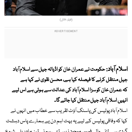
(فوٹو : فائل)
اسلام آباد:
حکومت نے عمران خان کو اڈیالہ جیل سے اسلام آباد
جیل منتقل کرنے کا فیصلہ کیا ہے، محسن نقوی نے کہا ہے
کہ عمران خان کو سزا اسلام آباد کی عدالت سے ہوئی ہے اس لیے
انہیں اسلام آباد جیل منتقل کیا جائے گا۔
اسلام آباد پولیس کی پاسنگ آؤٹ تقریب سے خطاب میں انہوں نے
کہا کہ وفاقی پولیس کے لیے یہ بہت اہم دن یے ہمارے پاس دہشت
گردی سے لڑنے والی فورس موجود نہیں تھی، ہم نے تین ماہ پہلے شروع