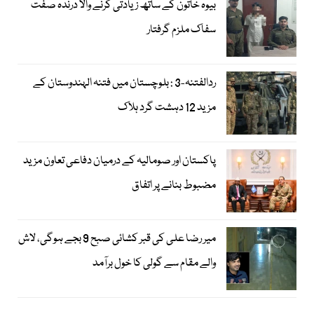
بیوہ خاتون کے ساتھ زیادتی کرنے والا درندہ صفت
سفاک ملزم گرفتار
ردالفتنہ-3 : بلوچستان میں فتنہ الہندوستان کے
مزید 12 دہشت گرد ہلاک
پاکستان اور صومالیہ کے درمیان دفاعی تعاون مزید
مضبوط بنانے پر اتفاق
میر رضا علی کی قبر کشائی صبح 9 بجے ہوگی، لاش
والے مقام سے گولی کا خول برآمد