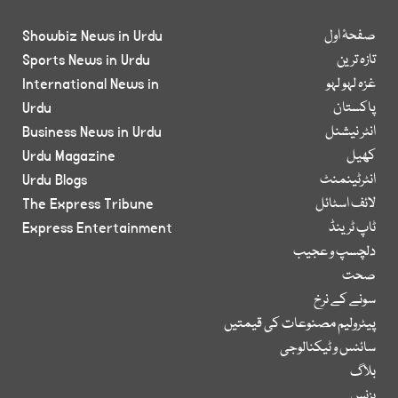
صفحۂ اول
Showbiz News in Urdu
تازہ ترین
Sports News in Urdu
غزہ لہو لہو
International News in
پاکستان
Urdu
انٹر نیشنل
Business News in Urdu
کھیل
Urdu Magazine
انٹرٹینمنٹ
Urdu Blogs
لائف اسٹائل
The Express Tribune
ٹاپ ٹرینڈ
Express Entertainment
دلچسپ و عجیب
صحت
سونے کے نرخ
پیٹرولیم مصنوعات کی قیمتیں
سائنس و ٹیکنالوجی
بلاگ
بزنس