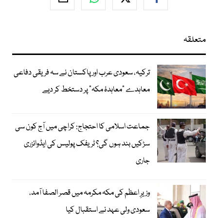
متعلقہ
ترکیہ، سعودی عرب اور پاکستان نے سہ فریقی دفاعی
معاہدے "معاہدۂ مکہ" پر دستخط کر دیے
جماعت اسلامی کا احتجاج: کراچی میں آج کون سی
سڑکیں بند ہوں گی؟ ٹریفک پولیس کی ایڈوائزری
جاری
وزیرِ اعظم کی مکہ مکرمہ میں قصر الصفا آمد،
سعودی ولی عہد نے استقبال کیا