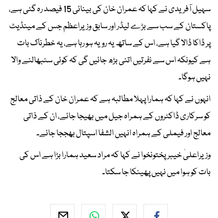
سہیل آفریدی نے کہا کہ عمران خان کی بینائی 15 فیصد رہ گئی ہے،
پاکستان کے سب سے بڑے لیڈر اور سابق وزیراعظم جس کے مینڈیٹ
پر ڈاکا ڈالا گیا ہے، اس کے ساتھ یہ رویہ ہو رہا ہے، یہ خطرناک بات
ہے کیونکہ اس سے نفرتیں اتنی بڑھ جائیں گی کہ کوئی سنبھالنے والا
نہیں ہوگا۔
انہوں نے کہا کہ ہمارا پہلا مطالبہ ہے کہ عمران خان کے ذاتی معالج
کو سرکاری ڈاکٹروں کے ہمراہ جیل میں بھیجا جائے، ان کے ذاتی
معالج اور فیملی کے ہمراہ انہیں الشفا اسپتال بھججا جائے۔
وزیراعلیٰ خیبرپختونخوا نے کہا کہ مراد سعید ہمارا بڑا ہے اس کی
بات کو ہوا میں نہیں پھینکا جا سکتا۔