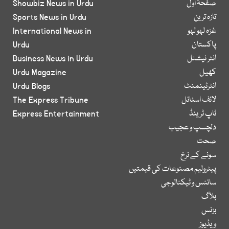
صفحۂ اول
Showbiz News in Urdu
تازہ ترین
Sports News in Urdu
غزہ لہو لہو
International News in
پاکستان
Urdu
انٹر نیشنل
Business News in Urdu
کھیل
Urdu Magazine
انٹرٹینمنٹ
Urdu Blogs
لائف اسٹائل
The Express Tribune
ٹاپ ٹرینڈ
Express Entertainment
دلچسپ و عجیب
صحت
سونے کے نرخ
پیٹرولیم مصنوعات کی قیمتیں
سائنس و ٹیکنالوجی
بلاگ
بزنس
ویڈیوز