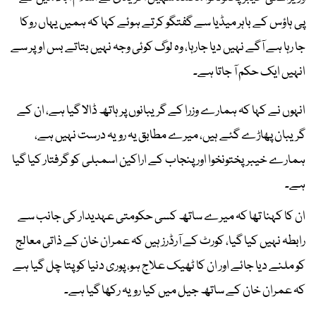
پی ہاؤس کے باہر میڈیا سے گفتگو کرتے ہوئے کہا کہ ہمیں یہاں روکا
جا رہا ہے آگے نہیں دیا جارہا، وہ لوگ کوئی وجہ نہیں بتاتے بس اوپر سے
انہیں ایک حکم آ جاتا ہے۔
انہوں نے کہا کہ ہمارے وزرا کے گریبانوں پر ہاتھ ڈالا گیا ہے، ان کے
گریبان پھاڑے گئے ہیں، میرے مطابق یہ رویہ درست نہیں ہے،
ہمارے خیبرپختونخوا اور پنجاب کے اراکین اسمبلی کو گرفتار کیا گیا
ہے۔
ان کا کہنا تھا کہ میرے ساتھ کسی حکومتی عہدیدار کی جانب سے
رابطہ نہیں کیا گیا، کورٹ کے آرڈرز ہیں کہ عمران خان کے ذاتی معالج
کو ملنے دیا جائے اور ان کا ٹھیک علاج ہو، پوری دنیا کو پتا چل گیا ہے
کہ عمران خان کے ساتھ جیل میں کیا رویہ رکھا گیا ہے۔