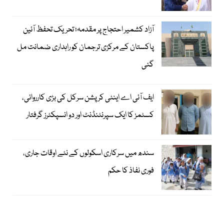
آزاد کشمیر احتجاج پر مقدمہ؛ تحریک تحفظ آئین
پاکستان کے مرکزی ترجمان کو راہداری ضمانت مل
گئی
ایف آئی اے اینٹی کرپشن سرکل کی بڑی کارروائی،
کسٹمز کا ایک سپرنٹنڈنٹ اور دو انسپکٹرز گرفتار
سندھ میں سرکاری اسکولوں کے نئے اوقات جاری،
فوری نفاذ کا حکم