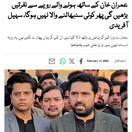
عمران خان کے ساتھ ہونے والے رویے سے نفرتیں
بڑھیں گی پھر کوئی سنبھالنے والا نہیں ہوگا، سہیل
آفریدی
ہمارے وزرا کے گریبانوں پر ہاتھ ڈالا گیا ہے، ان کے گریبان پھاڑے گئے ہیں، یہ رویہ
درست نہیں ہے، وزیراعلیٰ خیبرپختونخوا
اسامہ اقبال
February 13, 2026