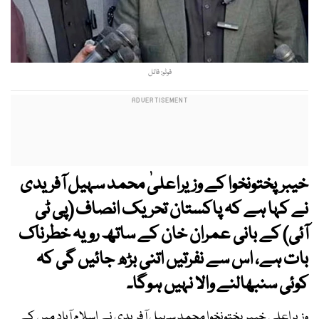
فوٹو: فائل
خیبرپختونخوا کے وزیراعلیٰ محمد سہیل آفریدی
نے کہا ہے کہ پاکستان تحریک انصاف (پی ٹی
آئی) کے بانی عمران خان کے ساتھ رویہ خطرناک
بات ہے، اس سے نفرتیں اتنی بڑھ جائیں گی کہ
کوئی سنبھالنے والا نہیں ہوگا۔
وزیراعلی خیبرپختونخوا محمد سہیل آفریدی نے اسلام آباد میں کے