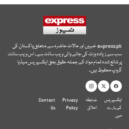
express.pk
خبروں اور حالات حاضرہ سے متعلق پاکستان کی
سب سے زیادہ وزٹ کی جانے والی ویب سائٹ ہے۔ اس ویب سائٹ
پر شائع شدہ تمام مواد کے جملہ حقوق بحق ایکسپریس میڈیا
گروپ محفوظ ہیں۔
ایکسپریس
ضابطہ
Privacy
Contact
کے بارے
اخلاق
Policy
Us
میں