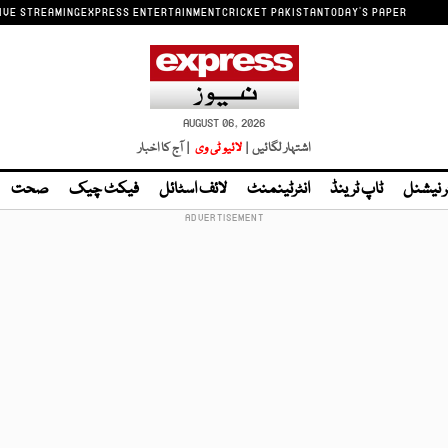
IVE STREAMING
EXPRESS ENTERTAINMENT
CRICKET PAKISTAN
TODAY'S PAPER
AUGUST 06, 2026
اشتہار لگائیں |
لائیو ٹی وی
| آج کا اخبار
ر نیشنل
ٹاپ ٹرینڈ
انٹرٹینمنٹ
لائف اسٹائل
فیکٹ چیک
صحت