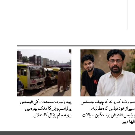
میر رضا کے والد کا چیف جسٹس
پیٹرولیم مصنوعات کی قیمتوں
سے از خود نوٹس کا مطالبہ،
پر ٹرانسپورٹرز کا ملک بھر میں
پولیس تفتیش پر سنگین سوالات
پہیہ جام ہڑتال کا اعلان
اٹھا دیے