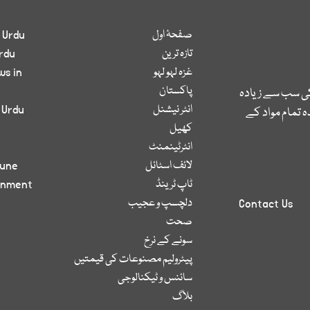
صفحۂ اول
 Urdu
تازہ ترین
rdu
غزہ لہو لہو
ws in
پاکستان
کی سب سے زیادہ
انٹر نیشنل
 Urdu
 تمام مواد کے
کھیل
انٹرٹینمنٹ
لائف اسٹائل
bune
ٹاپ ٹرینڈ
inment
دلچسپ و عجیب
Contact Us
صحت
سونے کے نرخ
پیٹرولیم مصنوعات کی قیمتیں
سائنس و ٹیکنالوجی
بلاگ