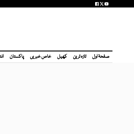
صفحۂ اول
تازہ ترین
کھیل
خاص خبریں
پاکستان
انٹ