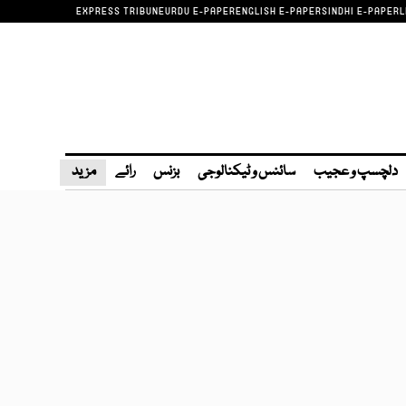
EXPRESS TRIBUNE
URDU E-PAPER
ENGLISH E-PAPER
SINDHI E-PAPER
L
دلچسپ و عجیب
سائنس و ٹیکنالوجی
بزنس
رائے
مزید