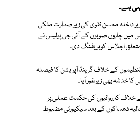
ہی ہے۔
یں وزیر داخلہ محسن نقوی کی زیر صدارت ملکی
س میں چاروں صوبوں کے آئی جی پولیس نے
 متعلق اجلاس کو بریفنگ دی۔
 تنظیموں کے خلاف گرینڈ آپریشن کا فیصلہ
کا خدشہ بھی زیرغور آیا۔
ے خلاف کارروائیوں کی حکمت عملی پر
حالیہ دھماکوں کے بعد سیکیورٹی مضبوط