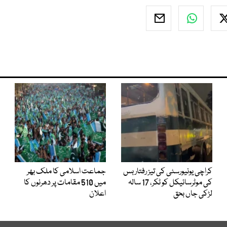
کراچی یونیورسٹی کی تیز رفتار بس
جماعت اسلامی کا ملک بھر
کی موٹرسائیکل کو ٹکر، 17 سالہ
میں 510 مقامات پر دھرنوں کا
لڑکی جاں بحق
اعلان