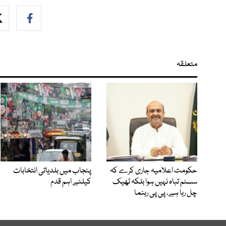
متعلقہ
حکومت اعلامیہ جاری کرے کہ
پنجاب میں بلدیاتی انتخابات
سسٹم تباہ نہیں ہوا بلکہ ٹھیک
کیلئے اہم قدم
چل رہا ہے، پی پی رہنما