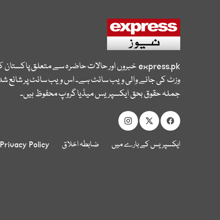
express.pk
خبروں اور حالات حاضرہ سے متعلق پاکستان 
وزٹ کی جانے والی ویب سائٹ ہے۔ اس ویب سائٹ پر شائع شدہ
جملہ حقوق بحق ایکسپریس میڈیا گروپ محفوظ ہیں۔
ایکسپریس کے بارے میں
ضابطہ اخلاق
Privacy Policy