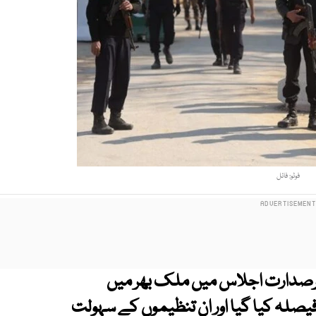
فوٹو: فائل
یرصدارت اجلاس میں ملک بھر میں
یصلہ کیا گیا اور ان تنظیموں کے سہولت