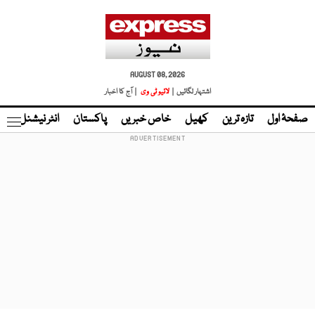
AUGUST 08, 2026
اشتہار لگائیں |
لائیو ٹی وی
| آج کا اخبار
صفحۂ اول
تازہ ترین
کھیل
خاص خبریں
پاکستان
انٹر نیشنل
ٹا