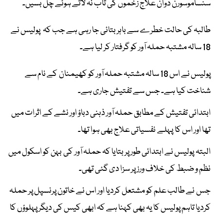
سنساموسورن دوان علاج زخموں کی تاب نہ لاتے ہوئے چل بسیں۔
طالبہ کی حالت خطرے سے باہر بتائی جا رہی ہے جب کہ پولیس نے
18 سالہ مشتبہ حملہ آور کو گرفتار کر لیا ہے۔
پولیس نے اس 18 سالہ مشتبہ حملہ آور کو کھیمنان کے نام سے
شناخت کیا ہے۔ جس سے تفتیش جاری ہے۔
ابتدائی تفتیش کے مطابق حملہ آور ذہنی دباؤ اور نشے کے اثرات میں
تھا اور اس کا پہلے نفسیاتی علاج بھی ہوا تھا۔
البتہ پولیس نے ابتدائی طور پر بتایا کہ حملہ آور کی بہن کو اسکول میں
نظم و ضبط کی خلاف ورز پر سزا دی گئی تھی۔
جس نے طالب علم کو مشتعل کردیا اور اس نے خاتون پرنسپل پر حملہ
کردیا تاہم پولیس کا یہ بھی کہنا ہے کہ ابھی کیس کی دیگر پہلوؤں کا