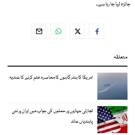
جائزہ لیا جا رہا ہے۔
متعلقہ
امریکا کا بندرگاہوں کا محاصرہ ختم کرنے کا عندیہ
تجارتی جہازوں پر حملوں کی جواب میں ایران پر نئی
پابندیاں عائد