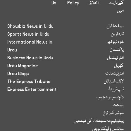
کے بارے
اخلاق
Policy
Us
میں
صفحۂ اول
Showbiz News in Urdu
تازہ ترین
Sports News in Urdu
غزہ لہو لہو
International News in
پاکستان
Urdu
انٹر نیشنل
Business News in Urdu
کھیل
Urdu Magazine
انٹرٹینمنٹ
Urdu Blogs
لائف اسٹائل
The Express Tribune
ٹاپ ٹرینڈ
Express Entertainment
دلچسپ و عجیب
صحت
سونے کے نرخ
پیٹرولیم مصنوعات کی قیمتیں
سائنس و ٹیکنالوجی