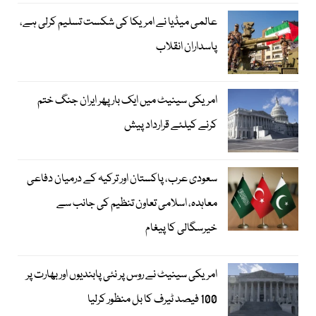
عالمی میڈیا نے امریکا کی شکست تسلیم کرلی ہے،
پاسداران انقلاب
امریکی سینیٹ میں ایک بار پھر ایران جنگ ختم
کرنے کیلئے قرارداد پیش
سعودی عرب، پاکستان اور ترکیہ کے درمیان دفاعی
معاہدہ، اسلامی تعاون تنظیم کی جانب سے
خیرسگالی کا پیغام
امریکی سینیٹ نے روس پر نئی پابندیوں اور بھارت پر
100 فیصد ٹیرف کا بل منظور کرلیا