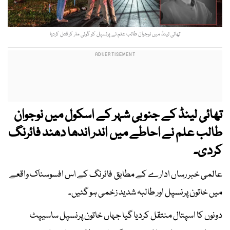
تھائی لینڈ میں نوجوان طالب علم نے پرنسپل کو گولی مار کر قتل کردیا
تھائی لینڈ کے جنوبی شہر کے اسکول میں نوجوان
طالب علم نے احاطے میں اندر اندھا دھند فائرنگ
کردی۔
عالمی خبر رساں ادارے کے مطابق فائرنگ کے اس افسوسناک واقعے
میں خاتون پرنسپل اور طالبہ شدید زخمی ہو گئیں۔
دونوں کا اسپتال منتقل کردیا گیا جہاں خاتون پرنسپل ساسیپٹ