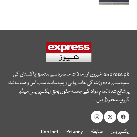
express.pk
خبروں اور حالات حاضرہ سے متعلق پاکستان کی
سب سے زیادہ وزٹ کی جانے والی ویب سائٹ ہے۔ اس ویب سائٹ
پر شائع شدہ تمام مواد کے جملہ حقوق بحق ایکسپریس میڈیا
گروپ محفوظ ہیں۔
ایکسپریس
ضابطہ
Privacy
Contact