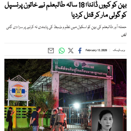
بہن کو کیوں ڈانٹا؛ 18 سالہ طالبعلم نے خاتون پرنسپل
کو گولی مار کر قتل کردیا
حملہ آور طالبعلم کی بہن کو اسکول میں نظم و ضبط کی پابندی نہ کرنے پر سزا دی گئی
تھی
ویب ڈیسک
February 13, 2026