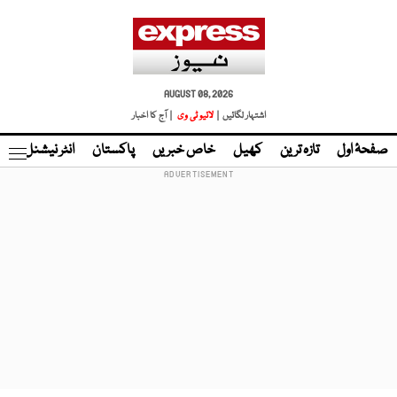
AUGUST 08, 2026
اشتہار لگائیں |
لائیو ٹی وی
| آج کا اخبار
صفحۂ اول
تازہ ترین
کھیل
خاص خبریں
پاکستان
انٹر نیشنل
ٹا