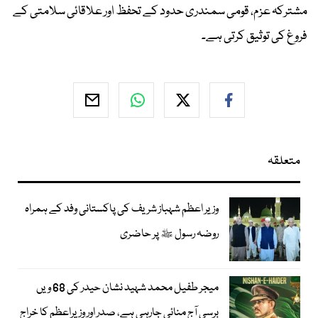
مشترکہ عزم، قومی سمندری حدود کے تحفظ اور علاقائی سلامتی کے
فروغ کی توثیق کرتی ہے۔
متعلقہ
وزیر اعظم شہباز شریف کی پاکستانی وفد کے ہمراہ
روضہ رسول ﷺ پر حاضری
میجر طفیل محمد شہید نشان حیدر کی 68 ویں
برسی آج منائی جارہی ہے، صدر اور وزیراعظم کا خراج