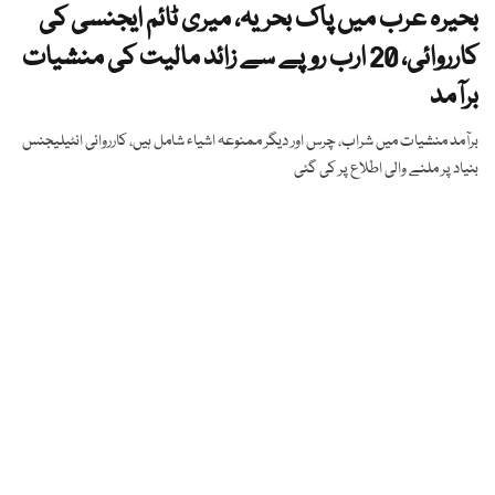
بحیرہ عرب میں پاک بحریہ، میری ٹائم ایجنسی کی
کارروائی، 20 ارب روپے سے زائد مالیت کی منشیات
برآمد
برآمد منشیات میں شراب، چرس اور دیگر ممنوعہ اشیاء شامل ہیں، کارروائی انٹیلیجنس
بنیاد پر ملنے والی اطلاع پر کی گئی