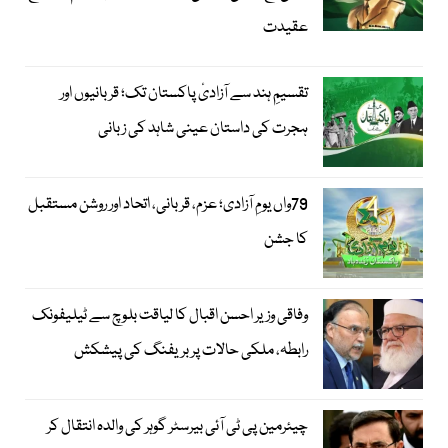
عقیدت
تقسیمِ ہند سے آزادیٔ پاکستان تک؛ قربانیوں اور
ہجرت کی داستان عینی شاہد کی زبانی
79واں یومِ آزادی؛ عزم، قربانی، اتحاد اور روشن مستقبل
کا جشن
وفاقی وزیر احسن اقبال کا لیاقت بلوچ سے ٹیلیفونک
رابطہ، ملکی حالات پر بریفنگ کی پیشکش
چیئرمین پی ٹی آئی بیرسٹر گوہر کی والدہ انتقال کر