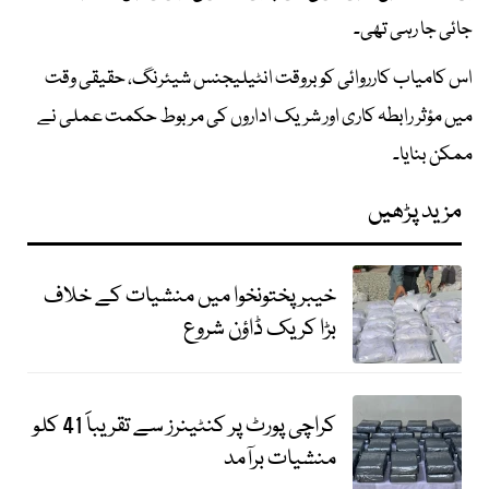
جائی جا رہی تھی۔
اس کامیاب کارروائی کو بروقت انٹیلیجنس شیئرنگ، حقیقی وقت
میں مؤثر رابطہ کاری اور شریک اداروں کی مربوط حکمت عملی نے
ممکن بنایا۔
مزید پڑھیں
خیبرپختونخوا میں منشیات کے خلاف
بڑا کریک ڈاؤن شروع
کراچی پورٹ پر کنٹینرز سے تقریباََ 41 کلو
منشیات برآمد