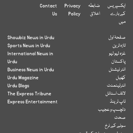
ایکسپریس
ضابطہ
Privacy
Contact
کے بارے
اخلاق
Policy
Us
میں
صفحۂ اول
Showbiz News in Urdu
تازہ ترین
Sports News in Urdu
غزہ لہو لہو
International News in
پاکستان
Urdu
انٹر نیشنل
Business News in Urdu
کھیل
Urdu Magazine
انٹرٹینمنٹ
Urdu Blogs
لائف اسٹائل
The Express Tribune
ٹاپ ٹرینڈ
Express Entertainment
دلچسپ و عجیب
صحت
سونے کے نرخ