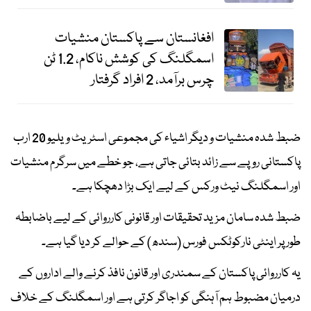
افغانستان سے پاکستان منشیات
اسمگلنگ کی کوشش ناکام، 1.2 ٹن
چرس برآمد، 2 افراد گرفتار
ضبط شدہ منشیات و دیگر اشیاء کی مجموعی اسٹریٹ ویلیو 20 ارب
پاکستانی روپے سے زائد بتائی جاتی ہے، جو خطے میں سرگرم منشیات
اور اسمگلنگ نیٹ ورکس کے لیے ایک بڑا دھچکا ہے۔
ضبط شدہ سامان مزید تحقیقات اور قانونی کارروائی کے لیے باضابطہ
طور پر اینٹی نارکوٹکس فورس (سندھ) کے حوالے کر دیا گیا ہے۔
یہ کارروائی پاکستان کے سمندری اور قانون نافذ کرنے والے اداروں کے
درمیان مضبوط ہم آہنگی کو اجاگر کرتی ہے اور اسمگلنگ کے خلاف