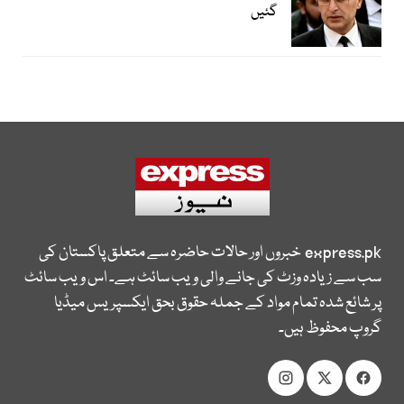
گئیں
express.pk
خبروں اور حالات حاضرہ سے متعلق پاکستان کی
سب سے زیادہ وزٹ کی جانے والی ویب سائٹ ہے۔ اس ویب سائٹ
پر شائع شدہ تمام مواد کے جملہ حقوق بحق ایکسپریس میڈیا
گروپ محفوظ ہیں۔