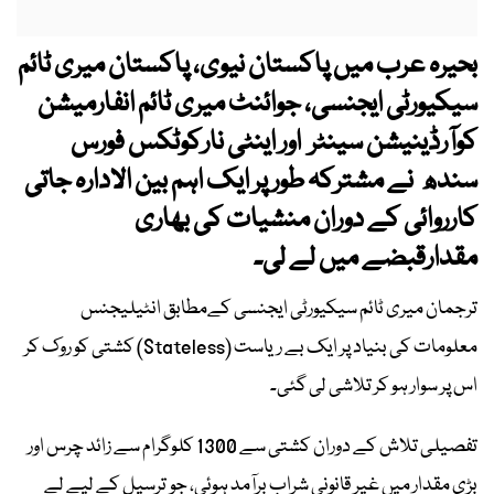
بحیرہ عرب میں پاکستان نیوی، پاکستان میری ٹائم
سیکیورٹی ایجنسی، جوائنٹ میری ٹائم انفارمیشن
کوآرڈینیشن سینٹر اور اینٹی نارکوٹکس فورس
سندھ نے مشترکہ طور پر ایک اہم بین الادارہ جاتی
کارروائی کے دوران منشیات کی بھاری
مقدارقبضے میں لے لی۔
ترجمان میری ٹائم سیکیورٹی ایجنسی کےمطابق انٹیلیجنس
معلومات کی بنیاد پر ایک بے ریاست (Stateless) کشتی کو روک کر
اس پر سوار ہو کر تلاشی لی گئی۔
تفصیلی تلاش کے دوران کشتی سے 1300 کلوگرام سے زائد چرس اور
بڑی مقدار میں غیر قانونی شراب برآمد ہوئی، جو ترسیل کے لیے لے