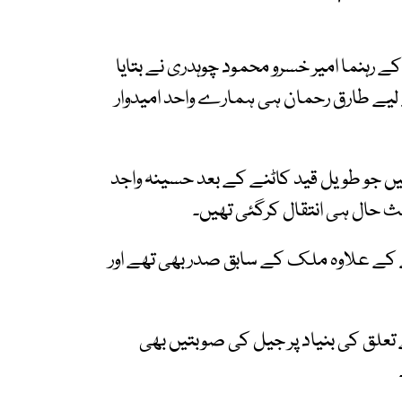
رہنما امیر خسرو محمود چوہدری نے بتایا
یے طارق رحمان ہی ہمارے واحد امیدوار
ھیں جو طویل قید کاٹنے کے بعد حسینہ واجد
عث حال ہی انتقال کرگئی تھیں۔
 کے علاوہ ملک کے سابق صدر بھی تھے اور
تعلق کی بنیاد پر جیل کی صوبتیں بھی