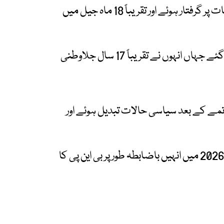
وہ 2007 میں حسینہ واجد کے دور میں کرپشن الزامات پر گرفتار ہوئے اور تقریباً 18 ماہ جیل میں
بعد ازاں 2008 میں رہائی کے بعد وہ لندن منتقل ہو گئے جہاں انہوں نے تقریباً 17 سال جلاوطنی
خاتمے کے بعد سیاسی حالات تبدیل ہوئے اور
تاہم ان کی والدہ خالدہ ضیا وفات پاگئیں اور جنوری 2026 میں انہیں باضابطہ طور پر بی این پی کا