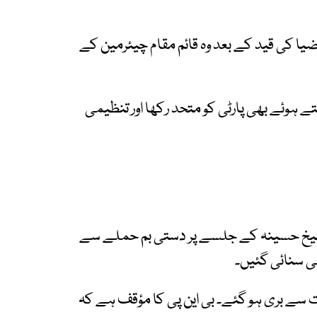
ر تھے، تاہم 2018 میں خالدہ ضیا کی قید کے بعد وہ قائم مقام چیئرمین کے
 ہوئے بھی پارٹی کو متحد رکھا اور تنظیمی
پر ماضی میں کرپشن اور 2004 میں شیخ حسینہ کے جلسے پر دستی بم حملے سے
ی سنائی گئیں۔
ت سے بری ہو گئے۔ بی این پی کا مؤقف ہے کہ