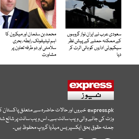
سعودی عرب نے ایران نواز گروہوں
محمد بن سلمان اور میکرون کا
کے ممکنہ حملے کے پیش نظر
اہم ٹیلیفونک رابطہ، بحری
سیکیورٹی اداروں کو ہائی الرٹ کر
سلامتی اور دو طرفہ تعاون پر
دیا
مشاورت
express.pk
خبروں اور حالات حاضرہ سے متعلق پاکستان 
وزٹ کی جانے والی ویب سائٹ ہے۔ اس ویب سائٹ پر شائع شدہ
جملہ حقوق بحق ایکسپریس میڈیا گروپ محفوظ ہیں۔