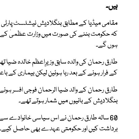
ہیں۔
مقامی میڈیا کے مطابق بنگلادیش نیشلسٹ پارٹی کے 
کہ حکومت بننے کی صورت میں وزارت عظمیٰ کے ل
ہوں گے۔
طارق رحمان کی والدہ سابق وزیرِاعظم خالدہ ضیا ت
کے فرار ہونے کے بعد رہا ہوئین لیکن بیماری کے با
طارق رحمان کے والد ضیا الرحمان فوجی افسر ہونے
بنگلادیش کے بانیوں میں شمار ہوتے تھے۔
60 سالہ طارق رحمان نے اس سیاسی خانوادے سے 
برداشت کیں اور حکومتی عہدے بھی حاصل کیے۔