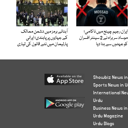
ایران رجیم چینج میں ناکامی؛
آبنائے ہرمز میں دشمن ممالک
موساد سربراہ نے 2 سینئر افسران
کے جہازوں پر پابندی؛ ایرانی
کو عہدوں سے ہٹا دیا
پارلیمان میں نئے قانون کی تیاری
Showbiz News in
Sports News in U
International Ne
Urdu
Business News in
Urdu Magazine
Urdu Blogs