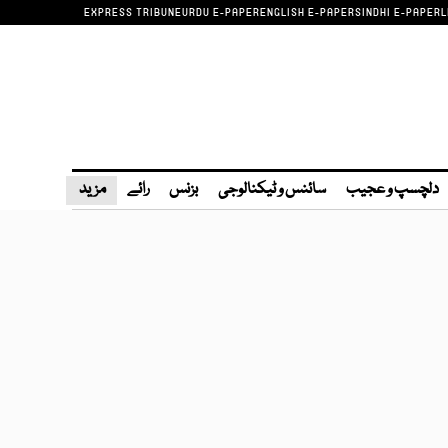
EXPRESS TRIBUNE
URDU E-PAPER
ENGLISH E-PAPER
SINDHI E-PAPER
L
دلچسپ و عجیب
سائنس و ٹیکنالوجی
بزنس
رائے
مزید