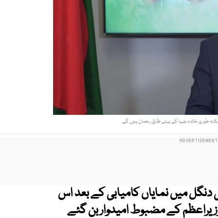
نہ طور پر خالدہ ضیا کے بیٹے طارق رحمان ہوں گے
 پارٹی (BNP) کی انتخابی دنگل میں نمایاں کامیابی کے بعد اس
یراعظم کے مضبوط امیدوار بن گئے