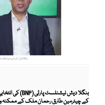
بنگلادیش کے نئے وزیراعظم ممک
بنگلا دیش نیشنلسٹ
کے چیئرمین طارق رحمان ملک کے ممکنہ وز