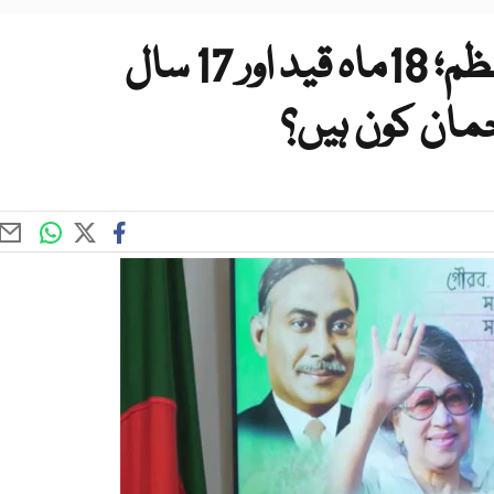
بنگلادیش کے ممکنہ وزیراعظم؛ 18ماہ قید اور 17 سال
مان کون ہیں؟