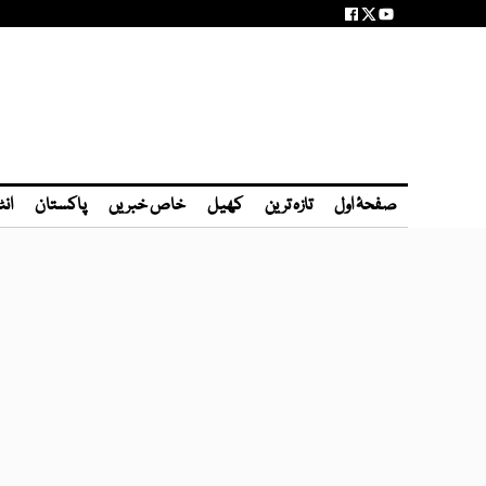
صفحۂ اول
تازہ ترین
کھیل
خاص خبریں
پاکستان
انٹ