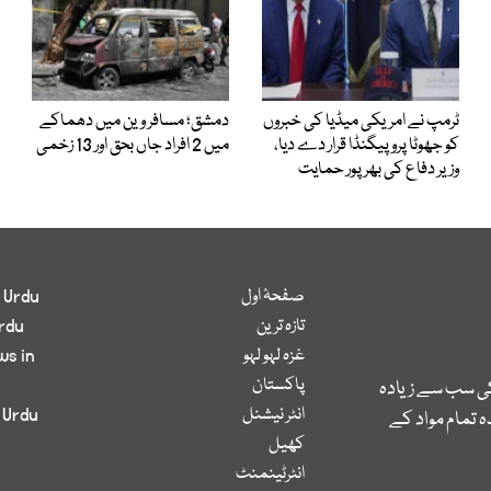
ٹرمپ نے امریکی میڈیا کی خبروں
دمشق؛ مسافر وین میں دھماکے
کو جھوٹا پروپیگنڈا قرار دے دیا،
میں 2 افراد جاں بحق اور 13 زخمی
وزیر دفاع کی بھرپور حمایت
صفحۂ اول
 Urdu
تازہ ترین
rdu
غزہ لہو لہو
ws in
پاکستان
کی سب سے زیادہ
انٹر نیشنل
 Urdu
 تمام مواد کے
کھیل
انٹرٹینمنٹ