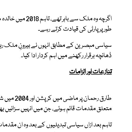
اگرچہ وہ ملک سے باہ
طور پر پارٹی کی قیادت کرتے رہے۔
سیاسی مبصرین کے مطابق انہوں نے بیرونِ ملک رہتے
ڈھانچہ برقرار رکھنے میں اہم کردار ادا کیا۔
تنازعات اور الزامات
طارق رحمان 
متعلق مقدمات قائم ہوئے، جن میں انہیں سزائیں بھ
تاہم بعد ازاں سیاسی تبدیلیوں کے بعد وہ ان مقدما