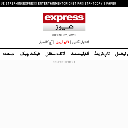
IVE STREAMING
EXPRESS ENTERTAINMENT
CRICKET PAKISTAN
TODAY'S PAPER
AUGUST 07, 2026
اشتہار لگائیں |
لائیو ٹی وی
| آج کا اخبار
ر نیشنل
ٹاپ ٹرینڈ
انٹرٹینمنٹ
لائف اسٹائل
فیکٹ چیک
صحت