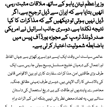
وزیراعظم نیتن یاہو کے ساتھ ملاقات مثبت رہی،
انھیں بتایا ہے کہ ایران سے ڈیل ترجیح ہے، اگر
ڈیل نہیں ہوتی تو دیکھیں گے کہ مذاکرات کا کیا
نتیجہ نکلتا ہے، دوسری جانب اسرائیل نے امریکی
صدر ڈونلڈ ٹرمپ کے مجوزہ بورڈ آف پیس میں
باضابطہ شمولیت اختیار کر لی ہے۔
عالمی سیاست اس وقت ایک ایسے دوراہے پرکھڑی ہے جہاں الفاظ
اور اعمال کے درمیان خلیج مسلسل وسیع ہوتی جا رہی ہے۔ ایک
طرف بڑی طاقتیں امن، مذاکرات، سفارت کاری اور بین الاقوامی قانون
کی بالادستی کا راگ الاپتی ہیں، دوسری طرف زمینی حقائق جنگ،
محاصرے، پابندیوں اور طاقت کے بے دریغ استعمال کی داستان
سناتے ہیں۔ یہ تضاد محض نظریاتی نہیں بلکہ اس کے اثرات براہِ