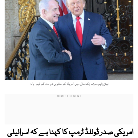
نیتن یاہو صرف ایک سال میں امریکا کے ساتویں دورے کے لیے روانہ
امریکی صدر ڈونلڈ ٹرمپ کا کہنا ہے کہ اسرائیلی