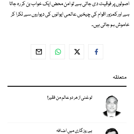
اصولوں پر فوقیت دی جاتی ہے تو امن محض ایک خواب بن کر رہ جاتا
ہے اورکمزور اقوام کی چیخیں عالمی ایوانوں کی دیواروں سے ٹکرا کر
خاموش ہو جاتی ہیں۔
متعلقہ
تو غنی از ھر دو عالم من فقیر!
بے روزگاری میں اضافہ