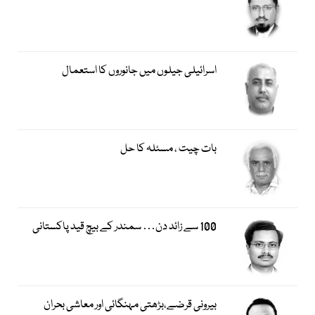
اسرائیلی جیلوں میں جانوروں کا استعمال
بات چیت ، مسئلہ کا حل
100 سے زائد دن… سمندر کے بیچ قید پاکستانی
بیرونی قرضے،بڑھتی مہنگائی اور معاشی بحران