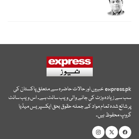
express.pk
خبروں اور حالات حاضرہ سے متعلق پاکستان کی
سب سے زیادہ وزٹ کی جانے والی ویب سائٹ ہے۔ اس ویب سائٹ
پر شائع شدہ تمام مواد کے جملہ حقوق بحق ایکسپریس میڈیا
گروپ محفوظ ہیں۔