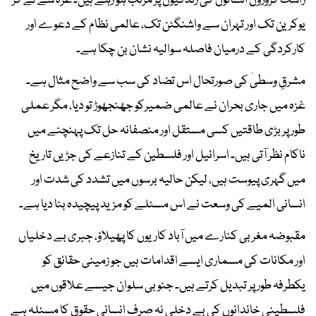
راست کروڑوں انسانوں کی زندگیوں پر مرتب ہو رہے ہیں۔ غزہ سے لے کر
یوکرین تک اور تہران سے واشنگٹن تک، عالمی نظام کے دعوے اور
کارکردگی کے درمیان فاصلہ سوالیہ نشان بن چکا ہے۔
مشرقِ وسطیٰ کی صورتحال اس تضاد کی سب سے واضح مثال ہے۔
غزہ میں جاری بحران نے عالمی ضمیرکو جھنجھوڑ تو دیا، مگر عملی
طور پر بڑی طاقتیں کسی مستقل اور منصفانہ حل تک پہنچنے میں
ناکام نظر آتی ہیں۔ اسرائیل اور فلسطین کے تنازعے کی جڑیں تاریخ
میں گہری پیوست ہیں، لیکن حالیہ برسوں میں تشدد کی شدت اور
انسانی المیے کی وسعت نے اس مسئلے کو مزید پیچیدہ بنا دیا ہے۔
مقبوضہ مغربی کنارے میں آباد کاریوں کا پھیلاؤ، جبری بے دخلیاں
اور مکانات کی مسماری ایسے اقدامات ہیں جو زمینی حقائق کو
یکطرفہ طور پر تبدیل کرتے ہیں۔ جنوبی سلوان جیسے علاقوں میں
فلسطینی خاندانوں کی بے دخلی نہ صرف انسانی حقوق کا مسئلہ ہے