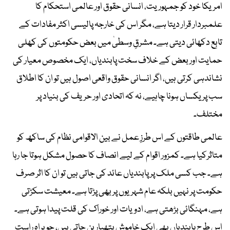
امریکا خود کو جمہوریت، انسانی حقوق اور عالمی استحکام کا
علمبردار قرار دیتا ہے، مگر اس کی خارجہ پالیسی اکثر مفادات کے
تابع دکھائی دیتی ہے۔ مشرقِ وسطیٰ میں بعض حکومتوں کی کھلی
حمایت اور بعض کے خلاف سخت پابندیاں، ایک مخصوص معیار کی
نشاندہی کرتی ہیں، اگر انسانی حقوق واقعی اصول ہیں تو ان کا اطلاق
سب پر یکساں ہونا چاہیے، نہ کہ اتحادی اور حریف کی بنیاد پر
مختلف۔
عالمی طاقتوں کے اس طرزِ عمل نے بین الاقوامی نظام کی ساکھ کو
متاثرکیا ہے۔ کمزور اقوام کے لیے انصاف کا حصول مشکل ہوتا جا رہا
ہے۔ جب کسی ملک پر پابندیاں عائد کی جاتی ہیں تو ان کا اثر صرف
حکومت پر نہیں بلکہ عام شہریوں پر بھی پڑتا ہے۔ معیشت سکڑتی
ہے، مہنگائی بڑھتی ہے، ادویات اور خوراک کی قلت پیدا ہوتی ہے۔
اس طرح پابندیاں بھی ایک خاموش ہتھیار بن جاتی ہیں، جو براہِ راست