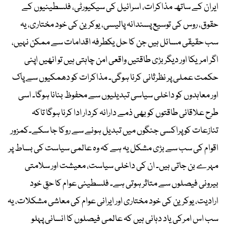
ایران کے ساتھ مذاکرات، اسرائیل کی سیکیورٹی، فلسطینیوں کے
حقوق، روس کی توسیع پسندانہ پالیسی، یوکرین کی خود مختاری، یہ
سب حقیقی مسائل ہیں جن کا حل یکطرفہ اقدامات سے ممکن نہیں،
اگر امریکا اور دیگر بڑی طاقتیں واقعی امن چاہتی ہیں تو انھیں اپنی
حکمت عملی پر نظرثانی کرنا ہوگی۔ مذاکرات کو دھمکیوں سے پاک
اور معاہدوں کو داخلی سیاسی تبدیلیوں سے محفوظ بنانا ہوگا۔ اسی
طرح علاقائی طاقتوں کو بھی ذمے دارانہ کردار ادا کرنا ہوگا تاکہ
تنازعات کو پراکسی جنگوں میں تبدیل ہونے سے روکا جا سکے۔کمزور
اقوام کی سب سے بڑی مشکل یہ ہے کہ وہ عالمی سیاست کی بساط پر
مہرے بن جاتی ہیں۔ ان کی داخلی سیاست، معیشت اور سلامتی
بیرونی فیصلوں سے متاثر ہوتی ہے۔ فلسطینی عوام کا حقِ خود
ارادیت، یوکرین کی خود مختاری اور ایرانی عوام کی معاشی مشکلات، یہ
سب اس امرکی یاد دہانی ہیں کہ عالمی فیصلوں کا انسانی پہلو