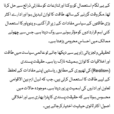
کے بے لگام استعمال کو روکنا اور تنازعات کو سفارتی ذرائع سے حل کرنا
تھا، مگر وقت گزرنے کے ساتھ طاقت کا توازن تبدیل ہوا اور ادارے اکثر
بڑی طاقتوں کے سیاسی مفادات کے زیرِ اثر آگئے۔ ویٹو پاورکا استعمال
کئی اہم قراردادوں کو مؤثر ہونے سے روک دیتا ہے، جس سے چھوٹے
ممالک میں احساسِ محرومی بڑھتا ہے۔
تحقیقی و تجزیاتی زاویے سے دیکھا جائے تو عالمی سیاست میں طاقت
اور اخلاقیات کا توازن ہمیشہ نازک رہا ہے۔ حقیقت پسندی
(Realism) کی تھیوری کے مطابق ریاستیں اپنے مفادات کے تحفظ
کے لیے طاقت کا استعمال کرتی ہیں، جب کہ لبرل ازم بین الاقوامی
تعاون اور اداروں کی اہمیت پر زور دیتا ہے۔ موجودہ حالات میں
محسوس ہوتا ہے کہ حقیقت پسندی کا پلڑا بھاری ہے اور اخلاقی
اصول اکثر ثانوی حیثیت اختیارکرجاتے ہیں۔