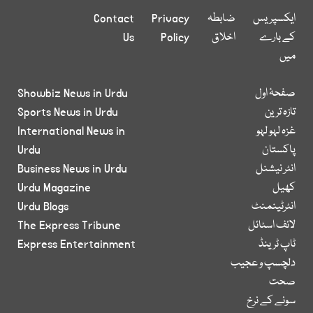
ایکسپریس
ضابطہ
Privacy
Contact
کے بارے
اخلاق
Policy
Us
میں
صفحۂ اول
Showbiz News in Urdu
تازہ ترین
Sports News in Urdu
غزہ لہو لہو
International News in
پاکستان
Urdu
انٹر نیشنل
Business News in Urdu
کھیل
Urdu Magazine
انٹرٹینمنٹ
Urdu Blogs
لائف اسٹائل
The Express Tribune
ٹاپ ٹرینڈ
Express Entertainment
دلچسپ و عجیب
صحت
سونے کے نرخ