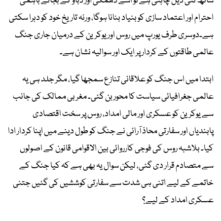
ساتھ نئی ڈیل چاہتی ہے تو اسے دھمکی اور دباؤ کے بجائے باہمی
احترام اور اعتماد سازی کو بنیاد بنانا ہوگا، ورنہ تاریخ خود کو دہرا سکتی
ہے۔دوسری طرف یورپ میں روس اور یوکرین کے درمیان جاری جنگ
عالمی طاقتوں کے کردار پر ایک اور سوالیہ نشان ہے۔
ابتدا میں اس جنگ کو علاقائی تنازع سمجھا گیا، مگر جلد ہی یہ
عالمی جغرافیائی سیاست کا محور بن گئی۔ مغربی ممالک کی جانب
سے یوکرین کو عسکری اور مالی امداد، روس پر سخت اقتصادی
پابندیاں اور سفارتی محاذ آرائی نے جنگ کو طول دینے میں اپنا کردار ادا
کیا۔ بلاشبہ روس کی فوجی کارروائی بین الاقوامی قانون کے اصولوں
سے متصادم قرار دی گئی، لیکن سوال یہ بھی ہے کہ کیا جنگ کے
خاتمے کے لیے اتنی ہی شدت سے سفارتی کوششیں کی گئیں جتنی
عسکری امداد کے لیے؟