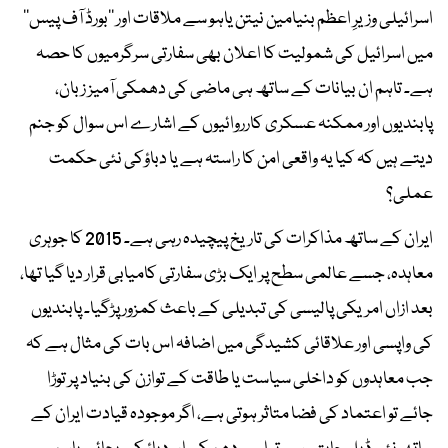
اسرائیلی وزیرِ اعظم بنیامین نیتن یاہو سے ملاقات اور ’’بورڈ آف پیس‘‘
میں اسرائیل کی شمولیت کا اعلان بھی سفارتی سرگرمیوں کا حصہ
ہے۔ تاہم ان بیانات کے ساتھ ہی ماضی کی دھمکی آمیز زبان،
پابندیوں اور ممکنہ عسکری کارروائیوں کے اشارے اس سوال کو جنم
دیتے ہیں کہ کیا یہ واقعی امن کا راستہ ہے یا دباؤکی نئی حکمت
عملی؟
ایران کے ساتھ مذاکرات کی تاریخ پیچیدہ رہی ہے۔ 2015 کا جوہری
معاہدہ، جسے عالمی سطح پر ایک بڑی سفارتی کامیابی قرار دیا گیا تھا،
بعد ازاں امریکی پالیسی کی تبدیلی کے باعث کمزور پڑگیا۔ پابندیوں
کی واپسی اور علاقائی کشیدگی میں اضافہ اس بات کی مثال ہے کہ
جب معاہدوں کو داخلی سیاست یا طاقت کے توازن کی بنیاد پر توڑا
جائے تو اعتماد کی فضا متاثر ہوتی ہے، اگر موجودہ قیادت ایران کے