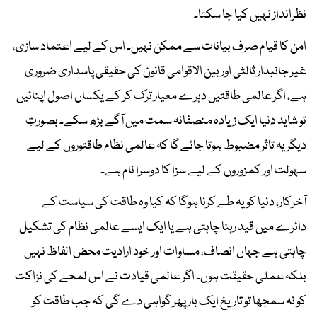
نظرانداز نہیں کیا جا سکتا۔
امن کا قیام صرف بیانات سے ممکن نہیں۔ اس کے لیے اعتماد سازی،
غیر جانبدار ثالثی اور بین الاقوامی قانون کی حقیقی پاسداری ضروری
ہے، اگر عالمی طاقتیں دہرے معیار ترک کر کے یکساں اصول اپنائیں
تو شاید دنیا ایک زیادہ منصفانہ سمت میں آگے بڑھ سکے۔ بصورتِ
دیگر یہ تاثر مضبوط ہوتا جائے گا کہ عالمی نظام طاقتوروں کے لیے
سہولت اور کمزوروں کے لیے سزا کا دوسرا نام ہے۔
آخرکار، دنیا کو یہ طے کرنا ہوگا کہ کیا وہ طاقت کی سیاست کے
دائرے میں قید رہنا چاہتی ہے یا ایک ایسے عالمی نظام کی تشکیل
چاہتی ہے جہاں انصاف، مساوات اور خود ارادیت محض الفاظ نہیں
بلکہ عملی حقیقت ہوں۔ اگر عالمی قیادت نے اس لمحے کی نزاکت
کو نہ سمجھا تو تاریخ ایک بار پھر گواہی دے گی کہ جب طاقت کو