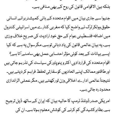
بلکہ بین الاقوامی قانون کی روح کے بھی منافی ہے۔
جنیوا سے جاری بیان میں اقوام متحدہ کے ہائی کمیشنر برائے انسانی
حقوق وولکر ترک نے واضح کیا کہ مغربی کنارے میں اسرائیلی کنٹرول
میں اضافہ فلسطینی عوام کے حقِ خود ارادیت کی صریح خلاف ورزی
ہے۔ یہ بیان عالمی قانون کی یاد دہانی تو ہے، مگر سوال یہ ہے کہ کیا
ایسے بیانات کے بعد کوئی مؤثر احتسابی عمل بھی سامنے آتا ہے؟
اقوام متحدہ کی قراردادیں اکثر ویٹو پاورکی سیاست کی نذر ہو جاتی ہیں
اور طاقتور ممالک اپنے اتحادیوں کو سفارتی تحفظ فراہم کر دیتے ہیں۔
نتیجتاً عالمی ادارے اخلاقی وزن تو رکھتے ہیں، مگر عملی اثراندازی
محدود رہ جاتی ہے۔
امریکی صدر ڈونلڈ ٹرمپ کا حالیہ بیان کہ ایران کے ساتھ ڈیل ترجیح
ہے، بظاہرکشیدگی کم کرنے کی کوشش معلوم ہوتا ہے۔ ان کی