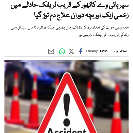
سپر ہائی وے کاٹھور کے قریب ٹریفک حادثے میں
زخمی ایک اور بچہ دوران علاج دم توڑ گیا
مجموعی اموات کی تعداد بڑھ کر 13 تک جاں پہنچی جبکہ 5 افراد تاحال اسپتال میں
زندگی اور موت کی جنگ لڑ رہے ہیں
اسٹاف رپورٹر
February 14, 2026