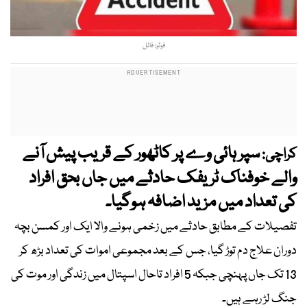
فوٹو: فائل
سپر ہائی وے پر کاٹھور کے قریب پیش آنے
کراچی:
والے خوفناک ٹریفک حادثے میں جاں بحق افراد
کی تعداد میں مزید اضافہ ہوگیا۔
تفصیلات کے مطابق حادثے میں زخمی ہونے والا ایک اور کمسن بچہ
دوران علاج دم توڑ گیا، جس کے بعد مجموعی اموات کی تعداد بڑھ کر
13 تک جاں پہنچی جبکہ 5 افراد تاحال اسپتال میں زندگی اور موت کی
جنگ لڑ رہے ہیں۔