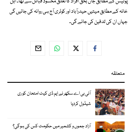
پولیس کے مطابق جاں بحق افراد کا تعلق محسود قبائل سے تھا۔ اہل
خانہ کے مطابق میتیں حیدرآباد اور کوٹری آج ہی روانہ کی جائیں گی
جہاں ان کی تدفین کی جائے گی۔
متعلقہ
آئی بی اے سکھر نے ایم ڈی کیٹ امتحان کو ری
شیڈول کردیا
آزاد جموں و کشمیر میں حکومت کس کی ہوگی؟