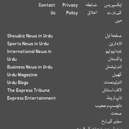
ایکسپریس
ضابطہ
Privacy
Contact
کے بارے
اخلاق
Policy
Us
میں
صفحۂ اول
Showbiz News in Urdu
تازہ ترین
Sports News in Urdu
غزہ لہو لہو
International News in
پاکستان
Urdu
انٹر نیشنل
Business News in Urdu
کھیل
Urdu Magazine
انٹرٹینمنٹ
Urdu Blogs
لائف اسٹائل
The Express Tribune
ٹاپ ٹرینڈ
Express Entertainment
دلچسپ و عجیب
صحت
سونے کے نرخ