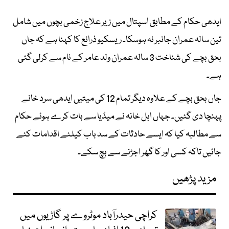
ایدھی حکام کے مطابق اسپتال میں زیر علاج زخمی بچوں میں شامل
تین سالہ عمران جانبر نہ ہوسکا۔ ریسکیو ذرائع کا کہنا ہے کہ جاں
بحق بچے کی شناخت 3 سالہ عمران ولد عامر کے نام سے کرلی گئی
ہے۔
جاں بحق بچے کے علاوہ دیگر تمام 12 کی میتیں ایدھی سرد خانے
پہنچا دی گئیں۔ جہاں اہل خانہ نے میڈیا سے بات کرے ہوئے حکام
سے مطالبہ کیا کہ ایسے حادثات کے سد باب کیلئے اقدامات کئے
جائیں تاکہ کسی اور کا گھر اجڑنے سے بچ سکے۔
مزید پڑھیں
کراچی حیدرآباد موٹروے پر گاڑیوں میں