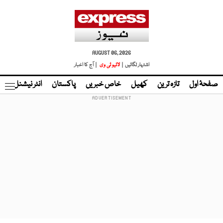
AUGUST 06, 2026
اشتہار لگائیں |
لائیو ٹی وی
| آج کا اخبار
صفحۂ اول
تازہ ترین
کھیل
خاص خبریں
پاکستان
انٹر نیشنل
ٹا