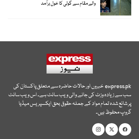
والے مقام سے گولی کا خول برآمد
express.pk
خبروں اور حالات حاضرہ سے متعلق پاکستان کی
سب سے زیادہ وزٹ کی جانے والی ویب سائٹ ہے۔ اس ویب سائٹ
پر شائع شدہ تمام مواد کے جملہ حقوق بحق ایکسپریس میڈیا
گروپ محفوظ ہیں۔