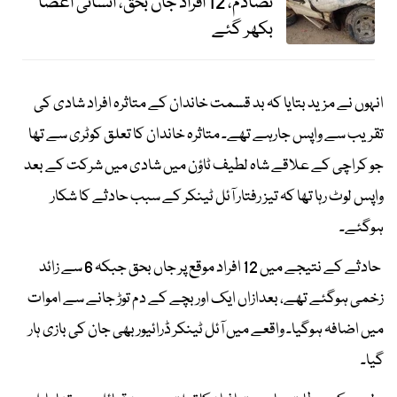
تصادم، 12 افراد جاں بحق، انسانی اعضا
بکھر گئے
انہوں نے مزید بتایا کہ بد قسمت خاندان کے متاثرہ افراد شادی کی
تقریب سے واپس جارہے تھے۔ متاثرہ خاندان کا تعلق کوٹری سے تھا
جو کراچی کے علاقے شاہ لطیف ٹاؤن میں شادی میں شرکت کے بعد
واپس لوٹ رہا تھا کہ تیز رفتار آئل ٹینکر کے سبب حادثے کا شکار
ہوگئے۔
حادثے کے نتیجے میں 12 افراد موقع پر جاں بحق جبکہ 6 سے زائد
زخمی ہوگئے تھے، بعدازاں ایک اور بچے کے دم توڑ جانے سے اموات
میں اضافہ ہوگیا۔ واقعے میں آئل ٹینکر ڈرائیور بھی جان کی بازی ہار
گیا۔