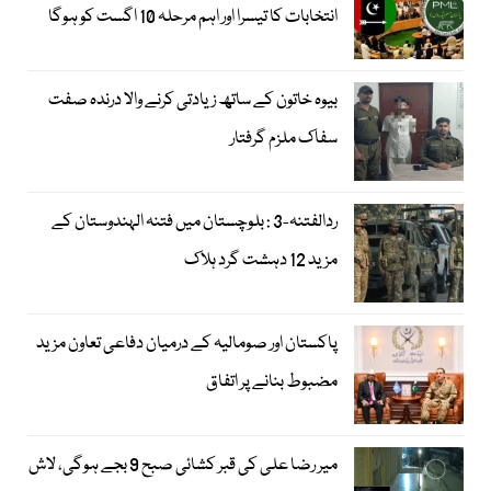
انتخابات کا تیسرا اور اہم مرحلہ 10 اگست کو ہوگا
بیوہ خاتون کے ساتھ زیادتی کرنے والا درندہ صفت
سفاک ملزم گرفتار
ردالفتنہ-3 : بلوچستان میں فتنہ الہندوستان کے
مزید 12 دہشت گرد ہلاک
پاکستان اور صومالیہ کے درمیان دفاعی تعاون مزید
مضبوط بنانے پر اتفاق
میر رضا علی کی قبر کشائی صبح 9 بجے ہوگی، لاش