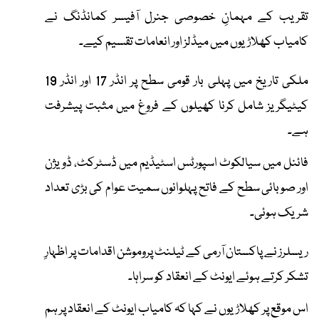
تقریب کے مہمانِ خصوصی جنرل آفیسر کمانڈنگ نے
کامیاب کھلاڑیوں میں میڈلز اور انعامات تقسیم کیے۔
ملکی تاریخ میں پہلی بار قومی سطح پر انڈر 17 اور انڈر 19
کیٹیگریز شامل کرنا کھیلوں کے فروغ میں مثبت پیشرفت
ہے۔
فائنل میں سیالکوٹ اسپورٹس اسٹیڈیم میں ڈسٹرکٹ، ڈویژن
اور صوبائی سطح کے فاتح پہلوانوں سمیت عوام کی بڑی تعداد
شریک ہوئی۔
ریسلرز نے پاکستان آرمی کے ٹیلنٹ پروموشن اقدامات پر اظہارِ
تشکر کرتے ہوئے ایونٹ کے انعقاد کو سراہا۔
اس موقع پر کھلاڑیوں نے کہا کہ کامیاب ایونٹ کے انعقاد پر ہم