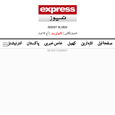
AUGUST 10, 2026
اشتہار لگائیں |
لائیو ٹی وی
| آج کا اخبار
صفحۂ اول
تازہ ترین
کھیل
خاص خبریں
پاکستان
انٹر نیشنل
ٹا