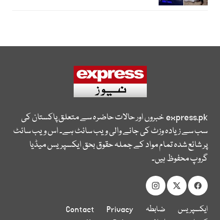
express.pk
خبروں اور حالات حاضرہ سے متعلق پاکستان کی
سب سے زیادہ وزٹ کی جانے والی ویب سائٹ ہے۔ اس ویب سائٹ
پر شائع شدہ تمام مواد کے جملہ حقوق بحق ایکسپریس میڈیا
گروپ محفوظ ہیں۔
ایکسپریس
ضابطہ
Privacy
Contact