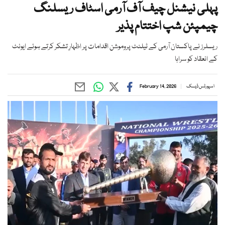
پہلی نیشنل چیف آف آرمی اسٹاف ریسلنگ
چیمپئن شپ اختتام پذیر
ریسلرز نے پاکستان آرمی کے ٹیلنٹ پروموشن اقدامات پر اظہارِ تشکر کرتے ہوئے ایونٹ
کے انعقاد کو سراہا
اسپورٹس ڈیسک
February 14, 2026