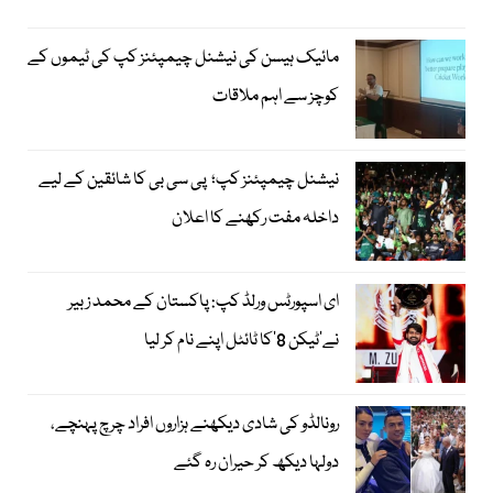
مائیک ہیسن کی نیشنل چیمپئنز کپ کی ٹیموں کے
کوچز سے اہم ملاقات
نیشنل چیمپئنز کپ؛ پی سی بی کا شائقین کے لیے
داخلہ مفت رکھنے کا اعلان
ای اسپورٹس ورلڈ کپ: پاکستان کے محمد زبیر
نے’ٹیکن 8‘کا ٹائٹل اپنے نام کر لیا
رونالڈو کی شادی دیکھنے ہزاروں افراد چرچ پہنچے،
دولہا دیکھ کر حیران رہ گئے