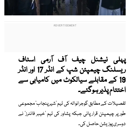
پہلی نیشنل چیف آف آرمی اسٹاف
ریسلنگ چیمپئن شپ کے انڈر 17 اور انڈر
19 کے مقابلے سیالکوٹ میں کامیابی سے
اختتام پذیر ہوگئے۔
تفصیلات کے مطابق گوجرانوالہ کی ٹیم ‘شیر پنجاب‘ مجموعی
طور پر چیمپئن قرار پائی جبکہ پشاور کی ٹیم ’خیبر فائٹرز‘ نے
دوسری پوزیشن حاصل کی۔