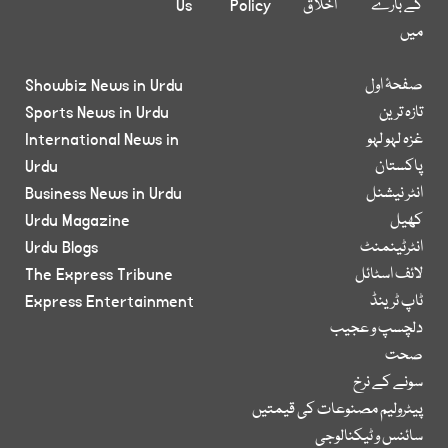
کے بارے
اخلاق
Policy
Us
میں
صفحۂ اول
Showbiz News in Urdu
تازہ ترین
Sports News in Urdu
غزہ لہو لہو
International News in
پاکستان
Urdu
انٹر نیشنل
Business News in Urdu
کھیل
Urdu Magazine
انٹرٹینمنٹ
Urdu Blogs
لائف اسٹائل
The Express Tribune
ٹاپ ٹرینڈ
Express Entertainment
دلچسپ و عجیب
صحت
سونے کے نرخ
پیٹرولیم مصنوعات کی قیمتیں
سائنس و ٹیکنالوجی