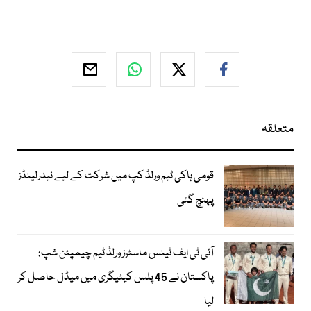
متعلقہ
قومی ہاکی ٹیم ورلڈ کپ میں شرکت کے لیے نیدرلینڈز
پہنچ گئی
آئی ٹی ایف ٹینس ماسٹرز ورلڈ ٹیم چیمپئن شپ:
پاکستان نے 45 پلس کیٹیگری میں میڈل حاصل کر
لیا