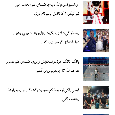
ای اسپورٹس ورلڈ کپ: پاکستان کے محمد زبیر
نے’ٹیکن 8‘کا ٹائٹل اپنے نام کر لیا
رونالڈو کی شادی دیکھنے ہزاروں افراد چرچ پہنچے،
دولہا دیکھ کر حیران رہ گئے
ہانگ کانگ جونیئر اسکواش اوپن: پاکستان کے عمیر
عارف انڈر 17 چیمپیئن بن گئے
قومی ہاکی ٹیم ورلڈ کپ میں شرکت کے لیے نیدرلینڈ
روانہ ہو گئی