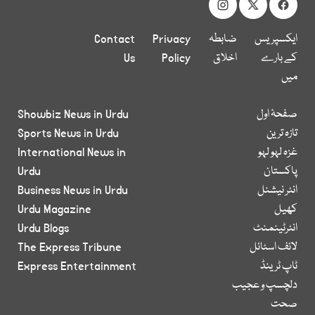
ایکسپریس
ضابطہ
Privacy
Contact
کے بارے
اخلاق
Policy
Us
میں
صفحۂ اول
Showbiz News in Urdu
تازہ ترین
Sports News in Urdu
غزہ لہو لہو
International News in
پاکستان
Urdu
انٹر نیشنل
Business News in Urdu
کھیل
Urdu Magazine
انٹرٹینمنٹ
Urdu Blogs
لائف اسٹائل
The Express Tribune
ٹاپ ٹرینڈ
Express Entertainment
دلچسپ و عجیب
صحت