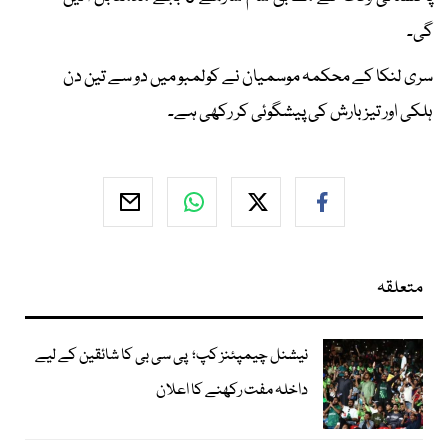
گی۔
سری لنکا کے محکمہ موسمیان نے کولمبو میں دو سے تین دن
ہلکی اور تیز بارش کی پیشگوئی کر رکھی ہے۔
متعلقہ
نیشنل چیمپئنز کپ؛ پی سی بی کا شائقین کے لیے
داخلہ مفت رکھنے کا اعلان