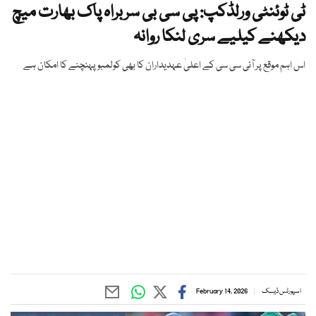
ٹی ٹوئنٹی ورلڈکپ: پی سی بی سربراہ پاک بھارت میچ
دیکھنے کیلیے سری لنکا روانہ
اس اہم موقع پر آئی سی سی کے اعلیٰ عہدیداران کا بھی کولمبو پہنچنے کا امکان ہے
اسپورٹس ڈیسک
February 14, 2026