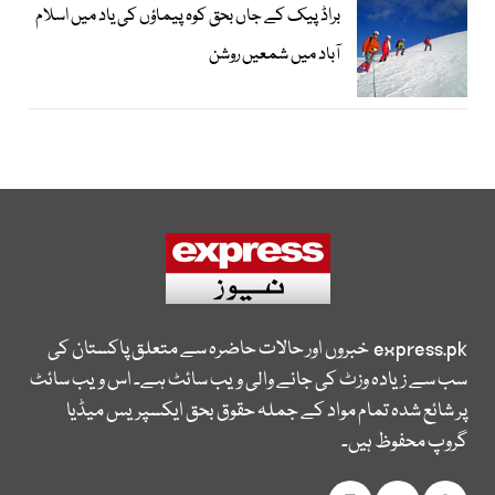
براڈ پیک کے جاں بحق کوہ پیماؤں کی یاد میں اسلام
آباد میں شمعیں روشن
express.pk
خبروں اور حالات حاضرہ سے متعلق پاکستان کی
سب سے زیادہ وزٹ کی جانے والی ویب سائٹ ہے۔ اس ویب سائٹ
پر شائع شدہ تمام مواد کے جملہ حقوق بحق ایکسپریس میڈیا
گروپ محفوظ ہیں۔