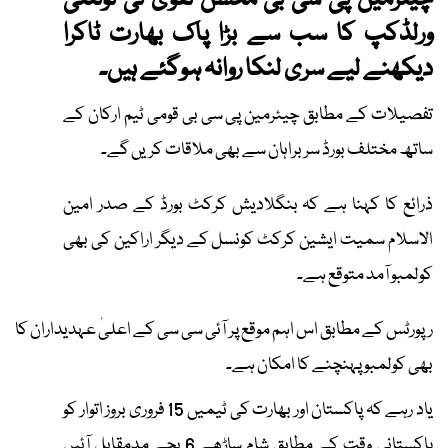
چیئرمین پی سی بی محسن نقوی ٹی ٹوئنٹی
ورلڈکپ کا سب سے بڑا پاک بھارت ٹاکرا
دیکھنے لیے سری لنکا روانہ ہوگئے ہیں۔
تفصیلات کے مطابق چیئرمین پی سی بی قومی ٹیم ارکان کے
ساتھ مختلف بورڈ سربراہان سے بھی ملاقات کریں گے۔
ذرائع کا کہنا ہے کہ بنگلادیش کرکٹ بورڈ کے صدر امین
الاسلام سمیت ایشین کرکٹ کونسل کے دیگر اراکین کی بھی
کولمبو آمد متوقع ہے۔
رپورٹس کے مطابق اس اہم موقع پر آئی سی سی کے اعلیٰ عہدیداران کا
بھی کولمبو پہنچنے کا امکان ہے۔
یاد رہے کہ پاکستان اور بھارت کی ٹیمیں 15 فروری بروز اتوار کو
پاکستانی وقت کے مطابق شام ساڑھے 6 بجے مدمقابل آئیں