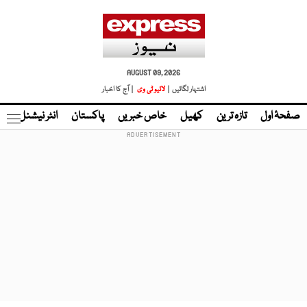
AUGUST 09, 2026
اشتہار لگائیں |
لائیو ٹی وی
| آج کا اخبار
صفحۂ اول
تازہ ترین
کھیل
خاص خبریں
پاکستان
انٹر نیشنل
ٹا