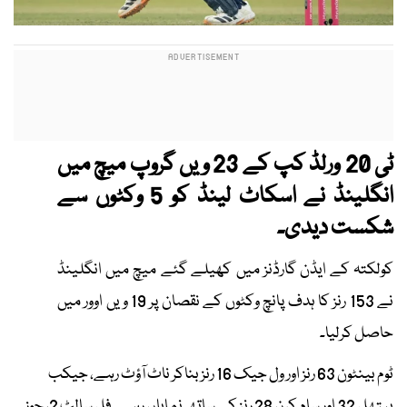
ٹی 20 ورلڈ کپ کے 23 ویں گروپ میچ میں
انگلینڈ نے اسکاٹ لینڈ کو 5 وکٹوں سے
شکست دیدی۔
کولکتہ کے ایڈن گارڈنز میں کھیلے گئے میچ میں انگلینڈ
نے 153 رنز کا ہدف پانچ وکٹوں کے نقصان پر 19 ویں اوور میں
حاصل کرلیا۔
ٹوم بینٹون 63 رنز اور ول جیک 16 رنز بناکر ناٹ آؤٹ رہے، جیکب
بیتھل 32 اور سام کرن 28 رنز کے ساتھ نمایاں رہے۔ فل سالٹ 2، جوز