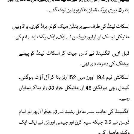
بٹلر 3، ہیری بروک 4 رنز بناکر پویلین لوٹ گئے۔
اسکاٹ لینڈ کی طرف سے برینڈن میک کولم، براڈ کوری، براڈ وہیل
مائیکل لیسک اور اولیور ڈیوڈسن نے ایک، ایک وکٹ اپنے نام کی۔
قبل ازیں انگلینڈ نے ٹاس جیت کر اسکاٹ لینڈ کو پہلے
بیٹنگ کی دعوت دی تھی۔
اسکاٹش ٹیم 19.4 اوورز میں 152 رنز بنا کر آل آؤٹ ہوگئی۔
کپتان رچی بیرنگٹن 49 اور مائیکل جونز 33 رنز بناکر نمایاں
رہے۔
انگلینڈ کی جانب سے عادل رشید نے 3، جوفرا آرچر اور لیام
ڈوسن نے 2،2 جبکہ سیم کرن اور جیمی اوورٹن نے ایک ایک
وکٹ حاصل کی۔