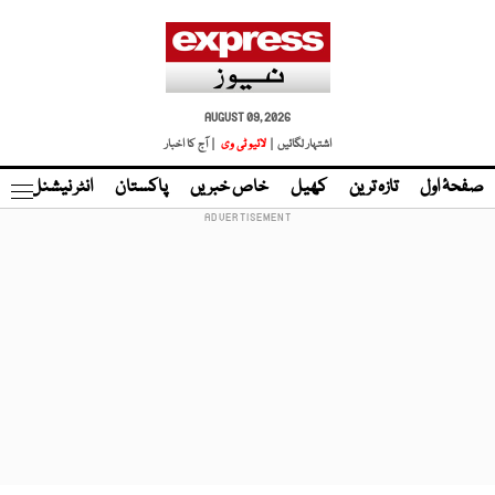
AUGUST 09, 2026
اشتہار لگائیں |
لائیو ٹی وی
| آج کا اخبار
صفحۂ اول
تازہ ترین
کھیل
خاص خبریں
پاکستان
انٹر نیشنل
ٹا