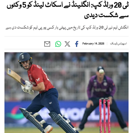
ٹی 20 ورلڈ کپ: انگلینڈ نے اسکاٹ لینڈ کو 5 وکٹوں
سے شکست دیدی
انگلش ٹیم نے ٹی 20 ورلڈ کپ کی تاریخ میں پہلی بار کسی یورپی ٹیم کو شکست دی ہے
اسپورٹس ڈیسک
February 14, 2026