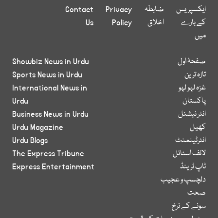
ایکسپریس
ضابطہ
Privacy
Contact
کے بارے
اخلاق
Policy
Us
میں
صفحۂ اول
Showbiz News in Urdu
تازہ ترین
Sports News in Urdu
غزہ لہو لہو
International News in
پاکستان
Urdu
انٹر نیشنل
Business News in Urdu
کھیل
Urdu Magazine
انٹرٹینمنٹ
Urdu Blogs
لائف اسٹائل
The Express Tribune
ٹاپ ٹرینڈ
Express Entertainment
دلچسپ و عجیب
صحت
سونے کے نرخ