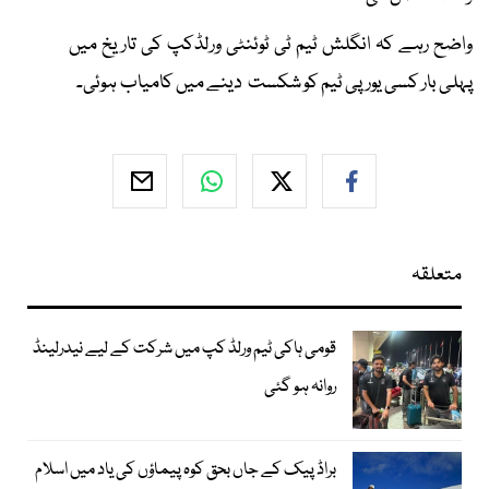
واضح رہے کہ انگلش ٹیم ٹی ٹوئنٹی ورلڈکپ کی تاریخ میں
پہلی بار کسی یورپی ٹیم کو شکست دینے میں کامیاب ہوئی۔
متعلقہ
قومی ہاکی ٹیم ورلڈ کپ میں شرکت کے لیے نیدرلینڈ
روانہ ہو گئی
براڈ پیک کے جاں بحق کوہ پیماؤں کی یاد میں اسلام