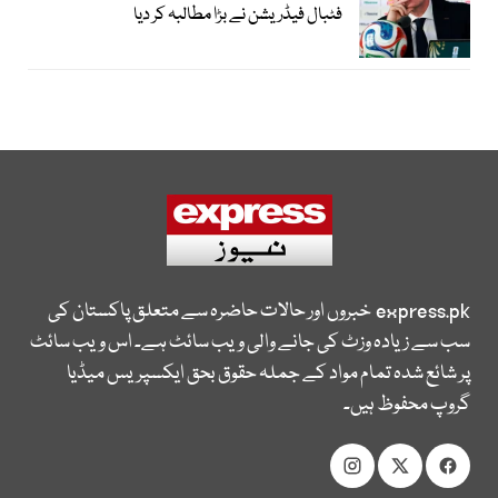
فٹبال فیڈریشن نے بڑا مطالبہ کر دیا
express.pk
خبروں اور حالات حاضرہ سے متعلق پاکستان کی
سب سے زیادہ وزٹ کی جانے والی ویب سائٹ ہے۔ اس ویب سائٹ
پر شائع شدہ تمام مواد کے جملہ حقوق بحق ایکسپریس میڈیا
گروپ محفوظ ہیں۔