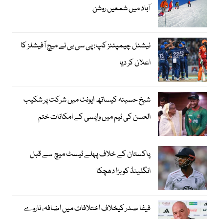
آباد میں شمعیں روشن
نیشنل چیمپئنز کپ: پی سی بی نے میچ آفیشلز کا
اعلان کر دیا
شیخ حسینہ کیساتھ ایونٹ میں شرکت پر شکیب
الحسن کی ٹیم میں واپسی کے امکانات ختم
پاکستان کے خلاف پہلے ٹیسٹ میچ سے قبل
انگلینڈ کو بڑا دھچکا
فیفا صدر کیخلاف اختلافات میں اضافہ، ناروے