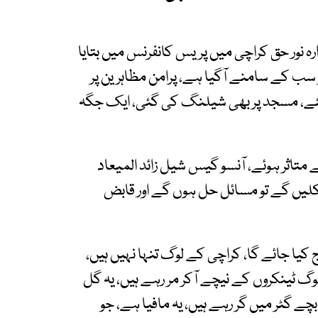
ہ نور حق کراچی میں پریس کانفرنس میں بتایا
ر سب کے سامنے آگیا ہے، پرامن مظاہرین پر
ے گئے، مسجد پر بھی شیلنگ کی گئی، ایک جگہ
 متاثر ہوئے، آنسو گیس شیل زائد المیعاد
 نکلیں گے تو مسائل حل ہوں گے اور قابض
ج کیا جائے گا، کراچی کے لوگ تنہا نہیں ہیں،
وگ ٹینکروں کے نیچے آکر مر رہے ہیں، یہ گل
چے گٹر میں گر رہے ہیں، یہ مافیا ہے، جو