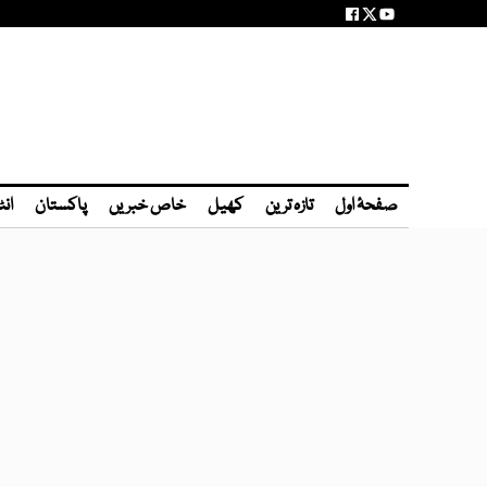
صفحۂ اول
تازہ ترین
کھیل
خاص خبریں
پاکستان
انٹ