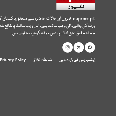
express.pk
خبروں اور حالات حاضرہ سے متعلق پاکستان 
وزٹ کی جانے والی ویب سائٹ ہے۔ اس ویب سائٹ پر شائع شدہ
جملہ حقوق بحق ایکسپریس میڈیا گروپ محفوظ ہیں۔
ایکسپریس کے بارے میں
ضابطہ اخلاق
Privacy Policy