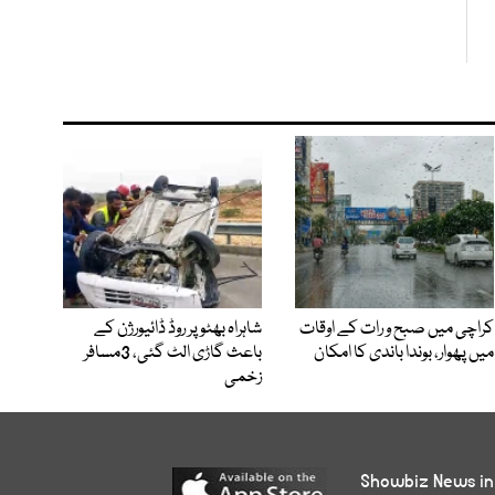
کراچی میں صبح و رات کے اوقات
شاہراہ بھٹو پر روڈ ڈائیورژن کے
میں پھوار، بوندا باندی کا امکان
باعث گاڑی الٹ گئی، 3مسافر
زخمی
Showbiz News in