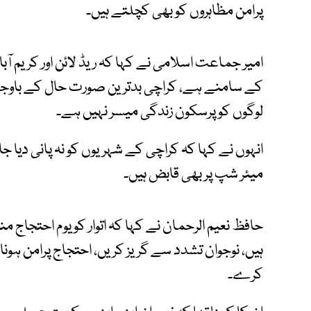
پرامن مظاہروں کو بھی کچلتے ہیں۔
امیر جماعت اسلامی نے کہا کہ ریڈ لائن اور کریم آب
کے سامنے ہے، کراچی بدترین صورت حال کے باوجو
لوگوں کو پرسکون زندگی میسر نہیں ہے۔
انہوں نے کہا کہ کراچی کے شہریوں کو نہ پانی دیا جا
میئر شپ پر بھی قابض ہیں۔
حافظ نعیم الرحمان نے کہا کہ اتوار کو یوم احتجاج من
ہیں، نوجوان تشدد سے گریز کریں، احتجاج پرامن ہون
کرے۔