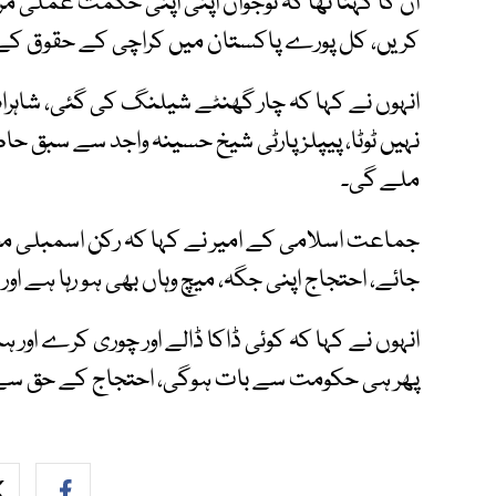
کریں، کل پورے پاکستان میں کراچی کے حقوق کے ل
انہوں نے کہا کہ چار گھنٹے شیلنگ کی گئی، شاہراہ
نہیں ٹوٹا، پیپلز پارٹی شیخ حسینہ واجد سے سبق حاص
ملے گی۔
جائے، احتجاج اپنی جگہ، میچ وہاں بھی ہو رہا ہے اور 
انہوں نے کہا کہ کوئی ڈاکا ڈالے اور چوری کرے اور ہم
پھر ہی حکومت سے بات ہوگی، احتجاج کے حق سے ک