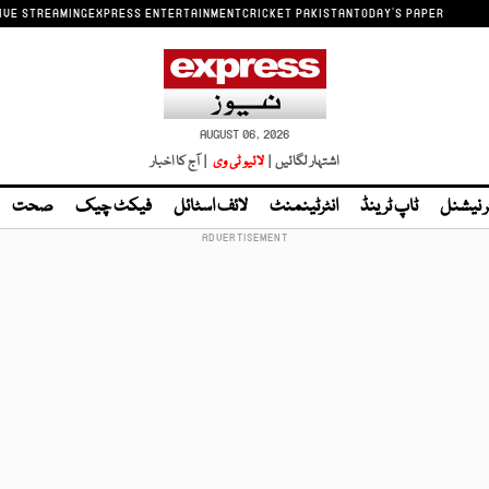
IVE STREAMING
EXPRESS ENTERTAINMENT
CRICKET PAKISTAN
TODAY'S PAPER
AUGUST 06, 2026
اشتہار لگائیں |
لائیو ٹی وی
| آج کا اخبار
ر نیشنل
ٹاپ ٹرینڈ
انٹرٹینمنٹ
لائف اسٹائل
فیکٹ چیک
صحت