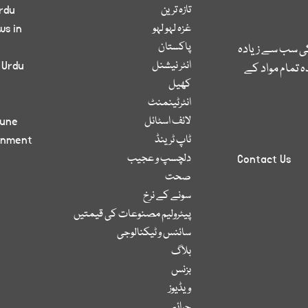
تازہ ترین
rdu
غزہ لہو لہو
ws in
پاکستان
کی سب سے زیادہ
انٹر نیشنل
 Urdu
 تمام مواد کے
کھیل
انٹرٹینمنٹ
لائف اسٹائل
bune
ٹاپ ٹرینڈ
inment
دلچسپ و عجیب
Contact Us
صحت
سونے کے نرخ
پیٹرولیم مصنوعات کی قیمتیں
سائنس و ٹیکنالوجی
بلاگ
بزنس
ویڈیوز
جرائم