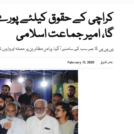
کراچی کے حقوق کیلئے پورے 
گا، امیر جماعت اسلامی
پی پی پی کا جبر سب کے سامنے آگیا، پرامن مظاہرین پر حملہ اورہزار
عامر فاروق
February 13, 2026