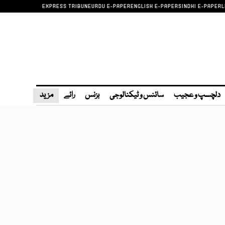
EXPRESS TRIBUNE
URDU E-PAPER
ENGLISH E-PAPER
SINDHI E-PAPER
L
دلچسپ و عجیب
سائنس و ٹیکنالوجی
بزنس
رائے
مزید