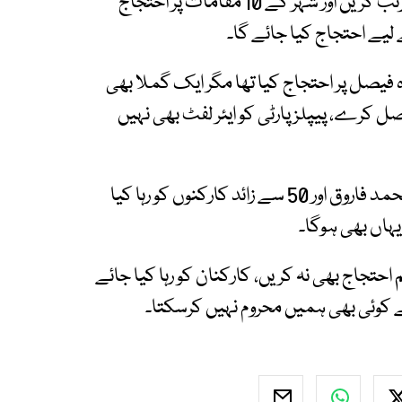
ان کا کہنا تھا کہ نوجوان اپنی اپنی حکمت عملی مرتب کریں اور شہر کے 10 مقامات پر احتجاج
یے احتجاج کیا جائے گا۔
 فیصل پر احتجاج کیا تھا مگر ایک گملا بھی
ل کرے، پیپلز پارٹی کو ایئر لفٹ بھی نہیں
جماعت اسلامی کے امیر نے کہا کہ رکن اسمبلی محمد فاروق اور 50 سے زائد کارکنوں کو رہا کیا
یہاں بھی ہوگا۔
 احتجاج بھی نہ کریں، کارکنان کو رہا کیا جائے
وئی بھی ہمیں محروم نہیں کرسکتا۔