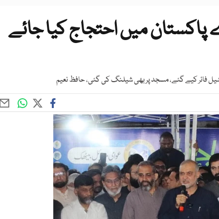
پاکستان میں احتجاج کیا جائے
وں شیل فائر کیے گئے، مسجد پربھی شیلنگ کی گئی، حافظ نعیم