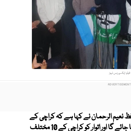
فوٹو: ایکسپریس نیوز
 نعیم الرحمان نے کہا ہے کہ کراچی کے
حقوق کے لیے پورے پاکستان میں احتجاج کیا جائے گا اور اتوار کو کراچی کے 10 مختلف