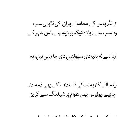
اد انڈر پاس کے معاملے پر ان کی نااہلی سب
د سب سے زیادہ ٹیکس دیتا ہے، اس شہر کے
 رہا ہے نہ بنیادی سہولتیں دی جا رہی ہیں، یہ
ایا جائے گا، یہ لسانی فسادات کے بھی ذمہ دار
ا چاہیے، پولیس بھی عوام پر شیلنگ سے گریز