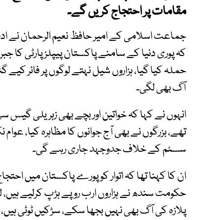
مقامات پر احتجاج کریں گے۔
جماعت اسلامی کے امیر حافظ نعیم الرحمان نے ادار
کہ پوری دنیا کے سامنے پاکستان پیپلز پارٹی کا جب
حملہ کیا گیا، ہزاروں شیل نہتے لوگوں پر فائر کی
آگ بھی لگی۔
انہوں نے کہا کہ خواتین اور بچے بھی زہریلی گیس سے
تھے، بزرگوں نے بھی آج جوانوں کا مظاہرہ کیا، عوام
سسٹم کے خلاف جدوجہد جاری رہے گی۔
ان کا کہنا تھا کہ اتوار کو پورے پاکستان میں احتجا
حکومت سندھ نے ہزاروں ارب روپے ہڑپ کرلیے ہیں، ل
پلازہ کی آگ بھی نہیں بجھا سکے، سڑکیں ٹوٹی ہیں، ب