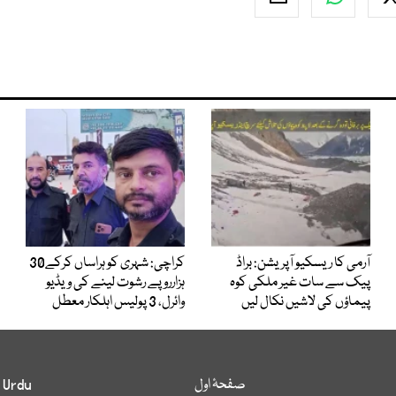
آرمی کا ریسکیو آپریشن: براڈ
کراچی: شہری کو ہراساں کرکے30
پیک سے سات غیر ملکی کوہ
ہزارروپے رشوت لینے کی ویڈیو
پیماؤں کی لاشیں نکال لیں
وائرل، 3 پولیس اہلکار معطل
صفحۂ اول
 Urdu