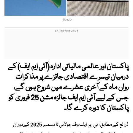
فوٹو: فائل
پاکستان اور عالمی مالیاتی ادارہ (آئی ایم ایف) کے
درمیان تیسرے اقتصادی جائزے پر مذاکرات
رواں ماہ کے آخری عشرے میں شروع ہوں گے،
جس کے لیے آئی ایم ایف جائزہ مشن 25 فروری کو
پاکستان کا دورہ کرے گا۔
ذرائع کے مطابق آئی ایم ایف وفد جولائی تا دسمبر 2025 کےدوران