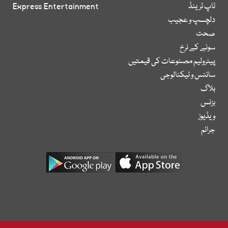
ٹاپ ٹرینڈ
Express Entertainment
دلچسپ و عجیب
صحت
سونے کے نرخ
پیٹرولیم مصنوعات کی قیمتیں
سائنس و ٹیکنالوجی
بلاگ
بزنس
ویڈیوز
جرائم