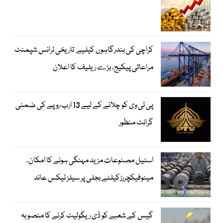
کراچی کی بندرگاہوں کیلیے تاریخی ٹرانس شپمنٹ
مراعاتی پیکیج، بڑے ریلیف کا اعلان
پی ٹی وی کو چلانے کے لیے 13 ارب روپے کی ضمنی
گرانٹ منظور
اسٹیل مصنوعات مزید مہنگی ہونے کا امکان،
مینوفیکچررزکیلئے بجلی پر سیلز ٹیکس عائد
گیس کے شعبے کو ڈی ریگولیٹ کرنے کا منصوبہ