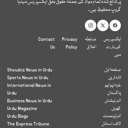
پر شائع شدہ تمام مواد کے جملہ حقوق بحق ایکسپریس میڈیا
گروپ محفوظ ہیں۔
ایکسپریس
ضابطہ
Privacy
Contact
کے بارے
اخلاق
Policy
Us
میں
صفحۂ اول
Showbiz News in Urdu
تازہ ترین
Sports News in Urdu
غزہ لہو لہو
International News in
پاکستان
Urdu
انٹر نیشنل
Business News in Urdu
کھیل
Urdu Magazine
انٹرٹینمنٹ
Urdu Blogs
لائف اسٹائل
The Express Tribune