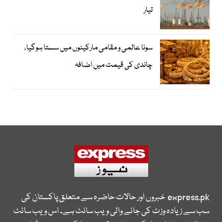
تیار
سونا عالمی و مقامی مارکیٹوں میں سستا ہوگیا،
چاندی کی قیمت میں اضافہ
express.pk
خبروں اور حالات حاضرہ سے متعلق پاکستان کی
سب سے زیادہ وزٹ کی جانے والی ویب سائٹ ہے۔ اس ویب سائٹ