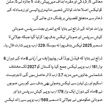
معاشی کارکردگی اور مقررہ اہداف میں پیش رفت کا جائزہ لےگا، مشن
کو ٹیکس اصلاحات، توانائی شعبے، مانیٹری پالیسی اور زرمبادلہ کے
ذخائر سے متعلق تفصیلی بریفنگ دی جائے گی۔
وزرات خزانہ کے ذرائع نے بتایا کہ پرائمری بجٹ سرپلس، صوبائی
کیش سرپلس اور صوبائی ٹیکس ہدف پورا کرلیا گیا جبکہ جولائی تا
دسمبر 2025 ٹیکس ہدف پورا نہ ہوسکا، 329 ارب روپے شارٹ فال رہا۔
ذرائع نے بتایا کہ فیڈرل بورڈ آف ریونیو (ایف بی آر) نے 6 ماہ کے دوران 6
ہزار 161 ارب روپے ٹیکس جمع کیا، پاکستان کو 2027 تک مختلف
ششماہی جائزوں میں مزید 3.7 ارب ڈالر حاصل ہوں گے، تاجردوست
اسکیم اور ری ٹیلرز سے ٹیکس وصولی بھی ہدف سے کم رہی، صوبوں
نے 6 ماہ کے دوران ایک ہزار 179 ارب روپے کیش سرپلس دیا اور
صوبائی حکومتوں نے جولائی تا دسمبر 568 ارب روپے سے زائد ٹیکس