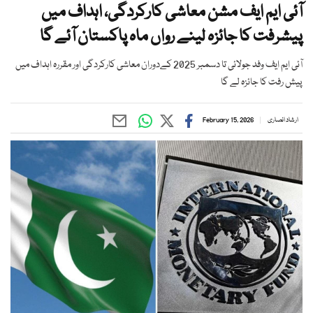
آئی ایم ایف مشن معاشی کارکردگی، اہداف میں
پیشرفت کا جائزہ لینے رواں ماہ پاکستان آئے گا
آئی ایم ایف وفد جولائی تا دسمبر 2025 کےدوران معاشی کارکردگی اور مقررہ اہداف میں
پیش رفت کا جائزہ لے گا
ارشاد انصاری
February 15, 2026