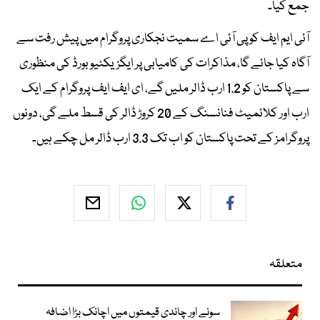
جمع کیا۔
آئی ایم ایف کو پی آئی اے سمیت نجکاری پروگرام میں پیش رفت سے
آگاہ کیا جائے گا، مذاکرات کی کامیابی پر ایگزیکٹیو بورڈ کی منظوری
سے پاکستان کو 1.2 ارب ڈالر ملیں گے، ای ایف ایف پروگرام کے ایک
ارب اور کلائمیٹ فنانسنگ کے 20 کروڑ ڈالر کی قسط ملے گی، دونوں
پروگرامز کے تحت پاکستان کو اب تک 3.3 ارب ڈالر مل چکے ہیں۔
متعلقہ
سونے اور چاندی قیمتوں میں اچانک بڑا اضافہ