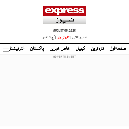
AUGUST 05, 2026
اشتہار لگائیں |
لائیو ٹی وی
| آج کا اخبار
صفحۂ اول
تازہ ترین
کھیل
خاص خبریں
پاکستان
انٹر نیشنل
ٹا