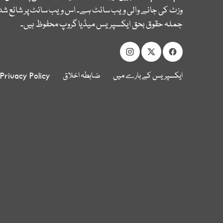
وزٹ کی جانے والی ویب سائٹ ہے۔ اس ویب سائٹ پر شائع شدہ
جملہ حقوق بحق ایکسپریس میڈیا گروپ محفوظ ہیں۔
ایکسپریس کے بارے میں
ضابطہ اخلاق
Privacy Policy