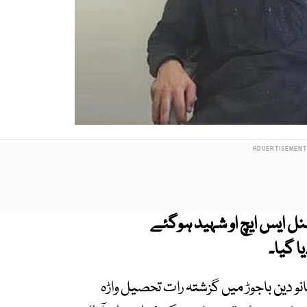
نل ایس ایچ او شہید ہوگئے
 گیا۔
نو دین باجوڑ میں گزشتہ رات تحصیل واڑہ