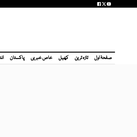
صفحۂ اول
تازہ ترین
کھیل
خاص خبریں
پاکستان
انٹ