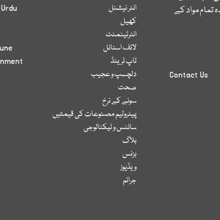
انٹر نیشنل
 Urdu
 تمام مواد کے
کھیل
انٹرٹینمنٹ
لائف اسٹائل
bune
ٹاپ ٹرینڈ
inment
دلچسپ و عجیب
Contact Us
صحت
سونے کے نرخ
پیٹرولیم مصنوعات کی قیمتیں
سائنس و ٹیکنالوجی
بلاگ
بزنس
ویڈیوز
جرائم