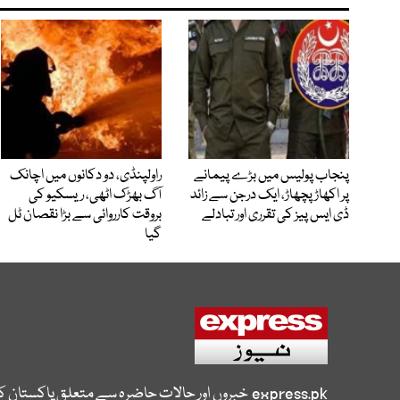
پنجاب پولیس میں بڑے پیمانے
راولپنڈی، دو دکانوں میں اچانک
پر اکھاڑ پچھاڑ، ایک درجن سے زائد
آگ بھڑک اٹھی، ریسکیو کی
ڈی ایس پیز کی تقرری اور تبادلے
بروقت کارروائی سے بڑا نقصان ٹل
گیا
express.pk
خبروں اور حالات حاضرہ سے متعلق پاکستان 