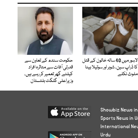
لاہور میں 40 سالہ خاتون کے قتل
حکومت سندھ کے تعاون سے
کا ڈراپ سین، شوہر اور سوتیلا بیٹا
قدرتی آفات سے متاثرہ افراد
ملوث نکلے
کیلئے گھر تعمیر کر رہے ہیں،
وزیراعلیٰ گلگت بلتستان
Showbiz News in
Sports News in U
International Ne
Urdu