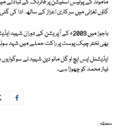
ماموند کے پولیس اسٹیشن پر فائرنگ کے تبادلے میں
گاؤں لغڑئی میں سرکاری اعزاز کے ساتھ ادا کی گئی۔
باجوڑ میں 2009ء کے آپریشن کے دوران شہ
بھی نختر چیک پوسٹ پر راکٹ حملے میں شہد ہوئ
ایڈیشنل ایس ایچ او گل مانو دین شہید نے سوگواروں می
نیاز محمد کو چھوڑا ہے۔
متعلقہ