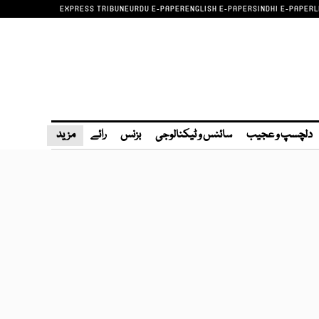
EXPRESS TRIBUNE
URDU E-PAPER
ENGLISH E-PAPER
SINDHI E-PAPER
L
دلچسپ و عجیب
سائنس و ٹیکنالوجی
بزنس
رائے
مزید