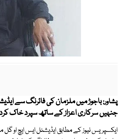
باجوڑ میں ملزمان کی فائرنگ سے ایڈیش
پشاور:
جنہیں سرکاری اعزاز کے ساتھ سپرد خاک کردیا
ایکسپریس نیوز کے مطابق ایڈیشنل ایس ایچ او گل ما