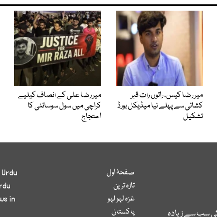
میر رضا کیس، راتوں رات قبر
میر رضا علی کے انصاف کیلیے
کشائی سے پہلے نیا میڈیکل بورڈ
کراچی میں سول سوسائٹی کا
تشکیل
احتجاج
صفحۂ اول
 Urdu
تازہ ترین
rdu
غزہ لہو لہو
ws in
پاکستان
کی سب سے زیادہ