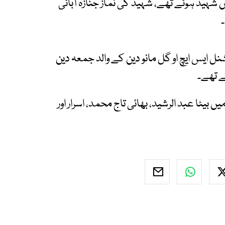
 شہید ہوئے تھے، شہید کی نماز جنازہ آبائی
ید ایڈیشنل ایس ایچ او گل مانو دین کے والد جمعہ دین
ے تھے۔
ں بیٹا عبد الرشید، بھائی تاج محمد، اسرار اور