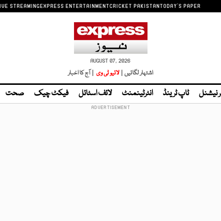
IVE STREAMING
EXPRESS ENTERTAINMENT
CRICKET PAKISTAN
TODAY'S PAPER
AUGUST 07, 2026
اشتہار لگائیں |
لائیو ٹی وی
| آج کا اخبار
ر نیشنل
ٹاپ ٹرینڈ
انٹرٹینمنٹ
لائف اسٹائل
فیکٹ چیک
صحت