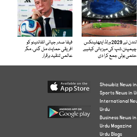
لندن نے 2029 ورلڈ ایتھلیٹکس
فیفا صدر جیانی انفانٹینو کو
چیمپئن شپ کی میزبانی کیلیے
افریقی حمایت مل گئی، مگر
حتمی بولی جمع کرا دی
عالمی تنقید برقرار
Showbiz News in
Sports News in U
International Ne
Urdu
Business News in
Urdu Magazine
Urdu Blogs