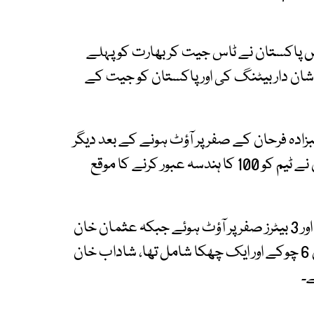
ورلڈ کپ کے میچ میں پاکستان نے ٹاس جیت کر بھارت کو پہلے
ان دار بیٹنگ کی اور پاکستان کو جیت کے
زادہ فرحان کے صفر پر آؤٹ ہونے کے بعد دیگر
بیٹرز بھی مسلسل آؤٹ ہوتے رہے تاہم عثمان خان نے ٹیم کو 100 کا ہندسہ عبور کرنے کا موقع
پاکستان کے 7 بیٹرز دہرا ہندسہ بھی عبور نہ کرسکے اور 3 بیٹرز صفر پر آؤٹ ہوئے جبکہ عثمان خان
نے سب سے زیادہ 44 رنز کی اننگز کھیلی، جس میں 6 چوکے اور ایک چھکا شامل تھا، شاداب خان