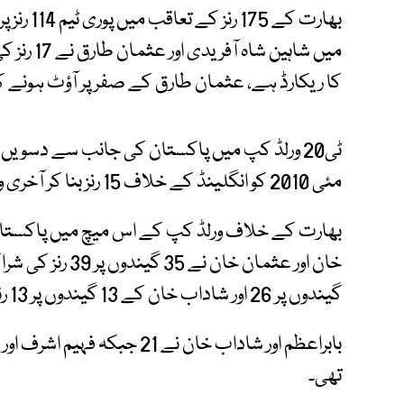
بھارت کے
کا ریکارڈ ہے، عثمان طارق کے صفر پر آؤٹ ہونے کے
مئی 2010 کو انگلینڈ کے خلاف 15 رنز بنا کر آخری وکٹ میں بڑی شراکت کا ریکارڈ بنایا تھا۔
بھارت کے خلاف ورلڈ کپ کے اس میچ میں پاکست
گیندوں پر 26 اور شاداب خان کے 13 گیندوں پر 13 رنز شامل تھے۔
تھی۔