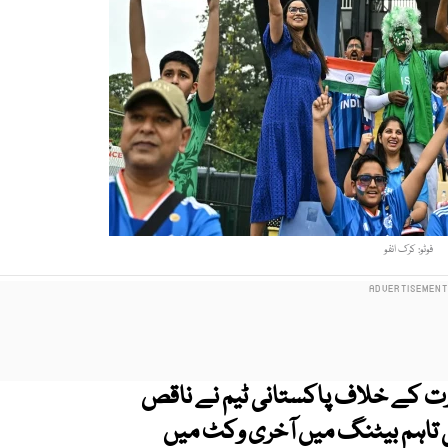
فوٹو: کرک انفو
ے میں بھارت کے خلاف پاکستانی ٹیم نے ناقص
 تاہم بیٹنگ میں آخری وکٹ میں