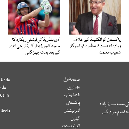
پاکستان کو انگلینڈ کے خلاف
’دی ہنڈریڈ‘ ٹی ٹوئنٹی ریکارڈ کا
زیادہ اعتماد کا مظاہرہ کرنا ہوگا:
حصہ کیوں؟ بٹلر کے تاریخی اعزاز
شعیب محمد
کے بعد بحث چھڑ گئی
صفحۂ اول
 Urdu
تازہ ترین
rdu
غزہ لہو لہو
ws in
پاکستان
کی سب سے زیادہ
انٹر نیشنل
 Urdu
 تمام مواد کے
کھیل
انٹرٹینمنٹ