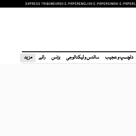
EXPRESS TRIBUNE
URDU E-PAPER
ENGLISH E-PAPER
SINDHI E-PAPER
L
دلچسپ و عجیب
سائنس و ٹیکنالوجی
بزنس
رائے
مزید