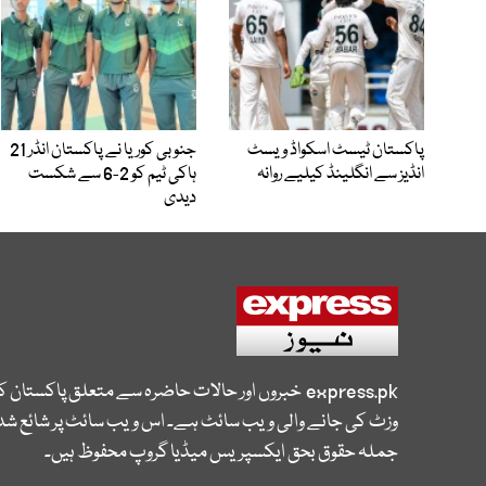
پاکستان ٹیسٹ اسکواڈ ویسٹ
جنوبی کوریا نے پاکستان انڈر 21
انڈیز سے انگلینڈ کیلیے روانہ
ہاکی ٹیم کو 2-6 سے شکست
دیدی
express.pk
خبروں اور حالات حاضرہ سے متعلق پاکستان 
وزٹ کی جانے والی ویب سائٹ ہے۔ اس ویب سائٹ پر شائع شدہ
جملہ حقوق بحق ایکسپریس میڈیا گروپ محفوظ ہیں۔