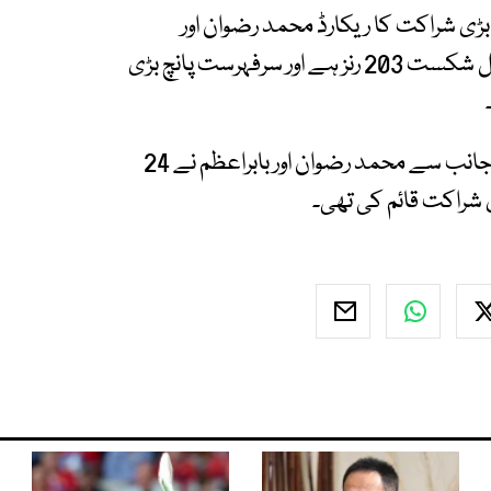
ڑی شراکت کا ریکارڈ محمد رضوان اور
بابراعظم کا انگلینڈ کے خلاف پہلی وکٹ میں ناقابل شکست 203 رنز ہے اور سرفہرست پانچ بڑی
بھارت کے خلاف ٹی20 ورلڈ کپ میں پاکستان کی جانب سے محمد رضوان اور بابراعظم نے 24