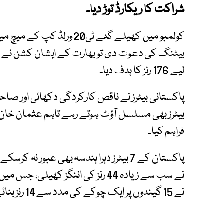
شراکت کا ریکارڈ توڑ دیا۔
کولمبو میں کھیلے گئے ٹی20 
بیٹنگ کی دعوت دی تو بھارت کے ایشان کشن نے ش
لیے 176 رنز کا ہدف دیا۔
پاکستانی بیٹرز نے ناقص کارکردگی دکھائی اور صاحب
فراہم کیا۔
نے 15 گیندوں پر ایک چوکے کی مدد سے 14 رنز بنائے۔