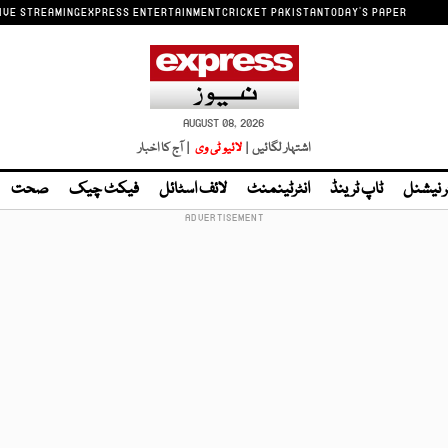
IVE STREAMING
EXPRESS ENTERTAINMENT
CRICKET PAKISTAN
TODAY'S PAPER
AUGUST 08, 2026
اشتہار لگائیں |
لائیو ٹی وی
| آج کا اخبار
ر نیشنل
ٹاپ ٹرینڈ
انٹرٹینمنٹ
لائف اسٹائل
فیکٹ چیک
صحت