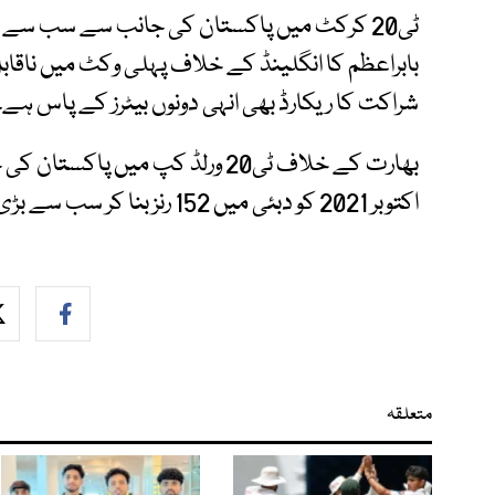
ٹی20 کرکٹ میں پاکستان کی جانب سے سب سے ب
شراکت کا ریکارڈ بھی انہی دونوں بیٹرز کے پاس ہے۔
اکتوبر 2021 کو دبئی میں 152 رنز بنا کر سب سے بڑی شراکت قائم کی تھی۔
متعلقہ