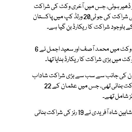
 175 رنز کے تعاقب میں پوری ٹیم 114 رنز پر ڈھیر ہوئی، جس میں آخری وکٹ کی شراکت
میں شاہین شاہ آفریدی اور عثمان طارق نے 17 رنز کی شراکت کی جو ٹی20 ورلڈ کپ میں پاکستان
 باوجود شراکت کا ریکارڈ بن گیا ہے۔
ٹی20 ورلڈ کپ میں پاکستان کی جانب سے دسویں وکٹ میں محمد آصف اور سعید اجمل نے 6
ان کی جانب سے سب سے بڑی شراکت شاداب
خان اور عثمان خان نے 35 گیندوں پر 39 رنز کی شراکت بنائی تھی، جس میں عثمان کے 22
بابراعظم اور شاداب خان نے 21 جبکہ فہیم اشرف اور شاہین شاہ آفریدی نے 19 رنز کی شراکت بنائی