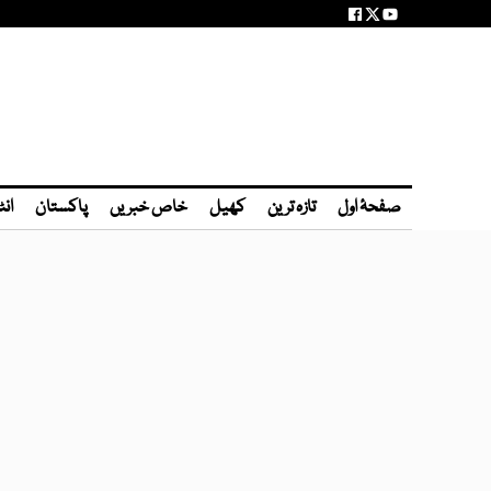
صفحۂ اول
تازہ ترین
کھیل
خاص خبریں
پاکستان
انٹ