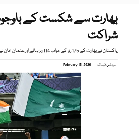
بھارت سے شکست کے باوجود ق
شراکت
پاکستان نے بھارت کے 175 رنز کے جواب 114 رنز بنائے اور عثمان خان نے سب سے زیادہ 44 رنز بنائے
اسپورٹس ڈیسک
February 15, 2026