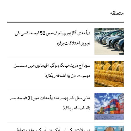
متعلقہ
درآمدی گاڑیوں پر ٹیرف میں 52 فیصد کمی کی
تجویز، اختلافات برقرار
سونا آج مزید مہنگا ہوگیا؛ قیمتوں میں مسلسل
دوسرے دن بڑا اضافہ ریکارڈ
مالی سال کے پہلے ماہ برآمدات میں 31 فیصد سے
زائد اضافہ ریکارڈ
ترسیلاتِ زر کے لیے ایک نئی اسکیم جلد متعارف