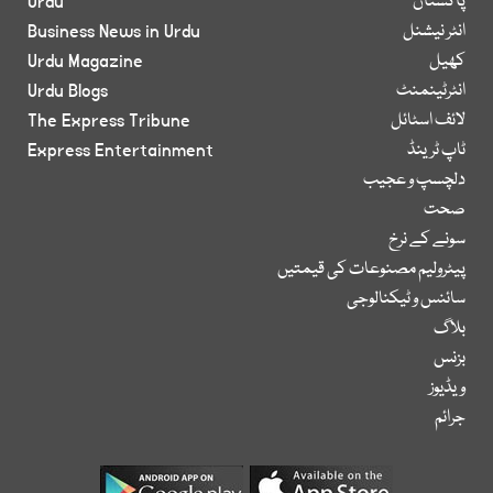
پاکستان
Urdu
انٹر نیشنل
Business News in Urdu
کھیل
Urdu Magazine
انٹرٹینمنٹ
Urdu Blogs
لائف اسٹائل
The Express Tribune
ٹاپ ٹرینڈ
Express Entertainment
دلچسپ و عجیب
صحت
سونے کے نرخ
پیٹرولیم مصنوعات کی قیمتیں
سائنس و ٹیکنالوجی
بلاگ
بزنس
ویڈیوز
جرائم