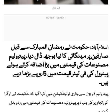
فوٹو فائل
حکومت نے رمضان المبارک سے قبل
اسلام آباد:
صارفین پر مہنگائی کا نیا بوجھ ڈال دیا، پیٹرولیم
مصنوعات کی قیمتوں میں بڑا اضافہ کرتے ہوئے
پیٹرول کی فی لیٹر قیمت میں 5 روپے بڑھا دیے
ہیں۔
پیٹرولیم ڈویژن سے جاری نوٹیفکیشن میں کہا گیا کہ حکومت نے اوگرا
کی تجاویز کی بنیاد پر پیٹرولیم مصنوعات کی قیمتوں میں ردوبدل
کردیا ہے۔