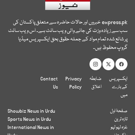
express.pk
خبروں اور حالات حاضرہ سے متعلق پاکستان کی
سب سے زیادہ وزٹ کی جانے والی ویب سائٹ ہے۔ اس ویب سائٹ
پر شائع شدہ تمام مواد کے جملہ حقوق بحق ایکسپریس میڈیا
گروپ محفوظ ہیں۔
ایکسپریس
ضابطہ
Privacy
Contact
کے بارے
اخلاق
Policy
Us
میں
صفحۂ اول
Showbiz News in Urdu
تازہ ترین
Sports News in Urdu
غزہ لہو لہو
International News in