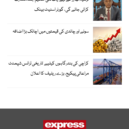
کرائی جائے گی، گورنر اسٹیٹ بینک
سونے اور چاندی کی قیمتوں میں اچانک بڑا اضافہ
کراچی کی بندرگاہوں کیلیے تاریخی ٹرانس شپمنٹ
مراعاتی پیکیج، بڑے ریلیف کا اعلان