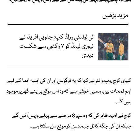
مزید پڑھیں
ٹی ٹوئنٹی ورلڈ کپ: جنوبی افریقا نے
نیوزی لینڈ کو 7 وکٹوں سے شکست
دیدی
کیوی کوچ روب والٹر نے کہا کہ یہ فرگوسن اور ان کی اہلیہ ایما کے لیے
اہم لمحات ہیں، ہمیں خوشی ہے کہ وہ اس موقع پر اپنے گھر پر موجود
ہوں گے۔
کوچ نے امید ظاہر کی کہ وہ سپر 8 مرحلے سے پہلے واپس آئیں گے
جبکہ ان کی جگہ کائل جیمنسن کو موقع مل سکتا ہے۔