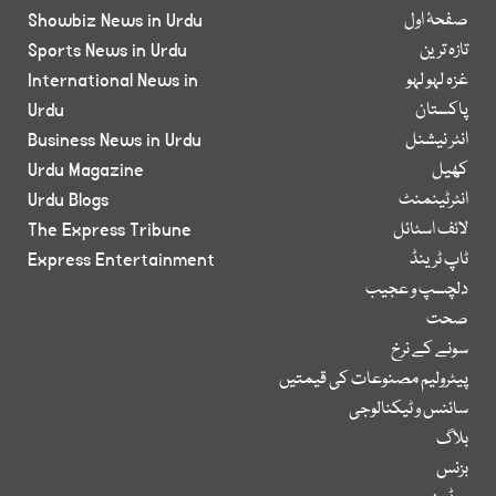
صفحۂ اول
Showbiz News in Urdu
تازہ ترین
Sports News in Urdu
غزہ لہو لہو
International News in
پاکستان
Urdu
انٹر نیشنل
Business News in Urdu
کھیل
Urdu Magazine
انٹرٹینمنٹ
Urdu Blogs
لائف اسٹائل
The Express Tribune
ٹاپ ٹرینڈ
Express Entertainment
دلچسپ و عجیب
صحت
سونے کے نرخ
پیٹرولیم مصنوعات کی قیمتیں
سائنس و ٹیکنالوجی
بلاگ
بزنس