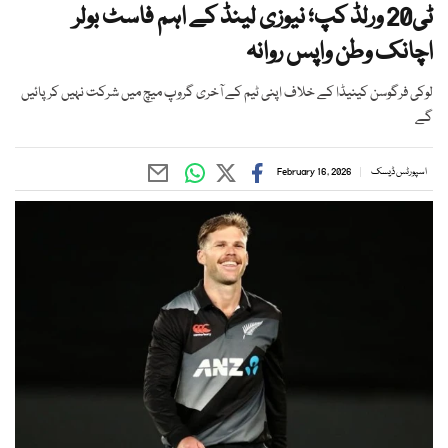
ٹی20 ورلڈ کپ؛ نیوزی لینڈ کے اہم فاسٹ بولر
اچانک وطن واپس روانہ
لوکی فرگوسن کینیڈا کے خلاف اپنی ٹیم کے آخری گروپ میچ میں شرکت نہیں کر پائیں
گے
اسپورٹس ڈیسک
February 16, 2026