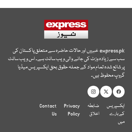
express.pk
خبروں اور حالات حاضرہ سے متعلق پاکستان کی
سب سے زیادہ وزٹ کی جانے والی ویب سائٹ ہے۔ اس ویب سائٹ
پر شائع شدہ تمام مواد کے جملہ حقوق بحق ایکسپریس میڈیا
گروپ محفوظ ہیں۔
ایکسپریس
ضابطہ
Privacy
Contact
کے بارے
اخلاق
Policy
Us
میں