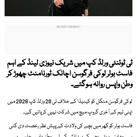
ٹی ٹوئنٹی ورلڈ کپ میں شریک نیوزی لینڈ کے اہم
فاسٹ بولر لوکی فرگوسن اچانک ٹورنامنٹ چھوڑ کر
وطن واپس روانہ ہوگئے۔
لوکی فرگوسن منگل کو کینیڈا کے خلاف ٹی 20 ورلڈ کپ 2026 میں
اپنی ٹیم کے آخری گروپ میچ میں شرکت نہیں کر پائیں گے۔
فاسٹ بولر کو گھر میں بچے کی ولادت کے پیش نظر رخصت دی گئی
ہے، وہ اپنے پہلے بچے کی پیدائش کے لیے وطن واپس جارہے ہیں۔