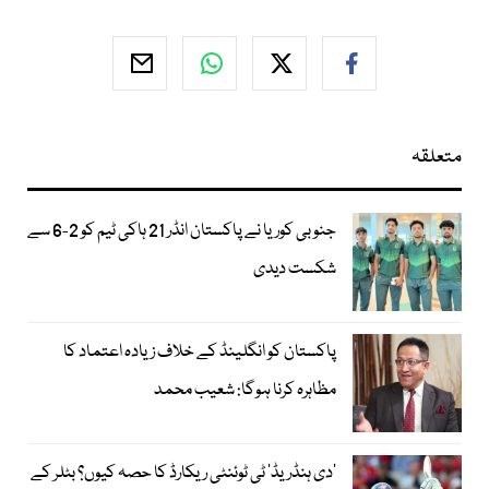
متعلقہ
جنوبی کوریا نے پاکستان انڈر 21 ہاکی ٹیم کو 2-6 سے
شکست دیدی
پاکستان کو انگلینڈ کے خلاف زیادہ اعتماد کا
مظاہرہ کرنا ہوگا: شعیب محمد
’دی ہنڈریڈ‘ ٹی ٹوئنٹی ریکارڈ کا حصہ کیوں؟ بٹلر کے