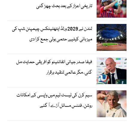
تاریخی اعزاز کے بعد بحث چھڑ گئی
لندن نے 2029 ورلڈ ایتھلیٹکس چیمپئن شپ کی
میزبانی کیلیے حتمی بولی جمع کرا دی
فیفا صدر جیانی انفانٹینو کو افریقی حمایت مل
گئی، مگر عالمی تنقید برقرار
سیم کرن کی ٹیسٹ ٹیم میں واپسی کے امکانات
روشن، فٹنس مسائل آڑے آ گئے