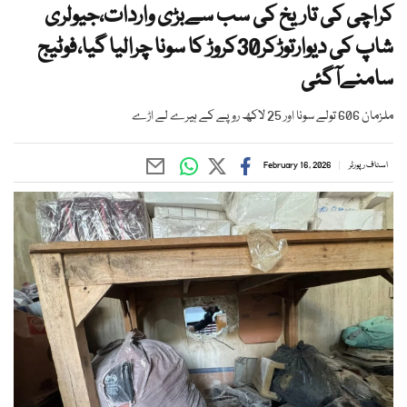
کراچی کی تاریخ کی سب سےبڑی واردات،جیولری
شاپ کی دیوارتوڑکر30کروڑ کا سونا چرالیا گیا،فوٹیج
سامنےآگئی
ملزمان 606 تولے سونا اور 25 لاکھ روپے کے ہیرے لے اڑے
اسٹاف رپورٹر
February 16, 2026