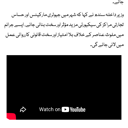
جائے۔
وزیر داخلہ سندھ نے کہا کہ شہر میں جیولری مارکیٹس اور حساس
تجارتی مراکز کی سیکیورٹی مزید مؤثر اور سخت بنائی جائے، ایسے جرائم
میں ملوث عناصر کے خلاف بلا امتیاز اور سخت قانونی کارروائی عمل
میں لائی جائے گی۔