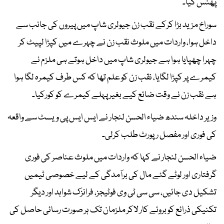
پھنس گیا۔
سوراخ مزید بڑا کرکے نقب زن جیولری شاپ میں پیروں کی جانب سے
داخل ہوا، واردات میں ملوث نقب زن نے چہرے میں کپڑا لپیٹ کر
چہرا چھپایا ہوا ہے جیولری شاپ میں داخل ہوتے ہی ملزم نے
کیمرے پر کپڑا لگایا، نقب زن کو علم تھا کہ کس طرف کیمرہ لگا ہوا
ہے نقب زن نے وقت ضائع کیے بغیر پہلے کیمرے کو کورکیا۔
وزیر داخلہ سندھ ضیاء الحسن لنجار نے ایس ایس پی ویسٹ سے واقعہ
کی فوری اور مفصل رپورٹ طلب کرلی۔
ضیاء الحسن لنجار نے کہا کہ واردات میں ملوث عناصر کی فوری
گرفتاری اور لوٹے گئے مال کی برآمدگی کے لیے خصوصی ٹیمیں
تشکیل دی جائیں، سی سی ٹی وی فوٹیجز، فرانزک شواہد اور دیگر
تکنیکی ذرائع کو بروئے کار لاکر ملزمان تک ہر صورت رسائی حاصل کی