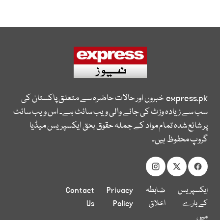
express.pk
خبروں اور حالات حاضرہ سے متعلق پاکستان کی
سب سے زیادہ وزٹ کی جانے والی ویب سائٹ ہے۔ اس ویب سائٹ
پر شائع شدہ تمام مواد کے جملہ حقوق بحق ایکسپریس میڈیا
گروپ محفوظ ہیں۔
ایکسپریس
ضابطہ
Privacy
Contact
کے بارے
اخلاق
Policy
Us
میں