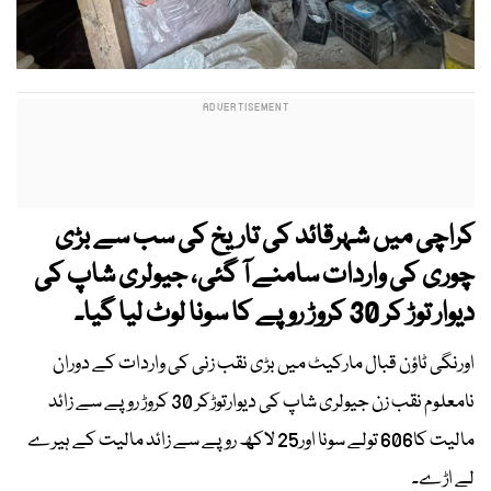
کراچی میں شہرقائد کی تاریخ کی سب سے بڑی
چوری کی واردات سامنے آ گئی، جیولری شاپ کی
دیوار توڑ کر 30 کروڑ روپے کا سونا لوٹ لیا گیا۔
اورنگی ٹاؤن قبال مارکیٹ میں بڑی نقب زنی کی واردات کے دوران
نامعلوم نقب زن جیولری شاپ کی دیوارتوڑکر 30 کروڑ روپے سے زائد
مالیت کا606 تولے سونا اور25 لاکھ روپے سے زائد مالیت کے ہیرے
لے اڑے۔