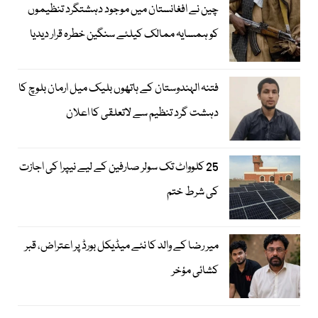
چین نے افغانستان میں موجود دہشتگرد تنظیموں
کو ہمسایہ ممالک کیلئے سنگین خطرہ قرار دیدیا
فتنہ الہندوستان کے ہاتھوں بلیک میل ارمان بلوچ کا
دہشت گرد تنظیم سے لاتعلقی کا اعلان
25 کلوواٹ تک سولر صارفین کے لیے نیپرا کی اجازت
کی شرط ختم
میر رضا کے والد کا نئے میڈیکل بورڈ پر اعتراض، قبر
کشائی مؤخر