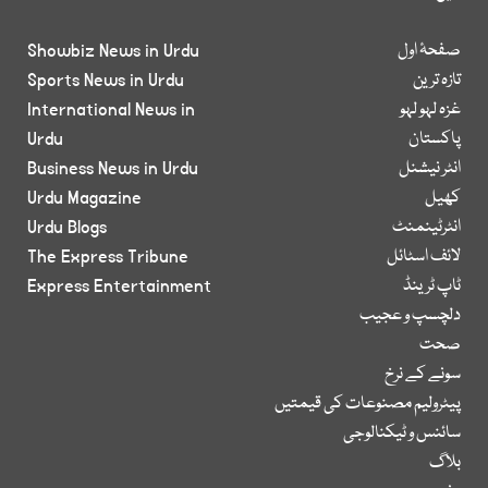
صفحۂ اول
Showbiz News in Urdu
تازہ ترین
Sports News in Urdu
غزہ لہو لہو
International News in
پاکستان
Urdu
انٹر نیشنل
Business News in Urdu
کھیل
Urdu Magazine
انٹرٹینمنٹ
Urdu Blogs
لائف اسٹائل
The Express Tribune
ٹاپ ٹرینڈ
Express Entertainment
دلچسپ و عجیب
صحت
سونے کے نرخ
پیٹرولیم مصنوعات کی قیمتیں
سائنس و ٹیکنالوجی
بلاگ