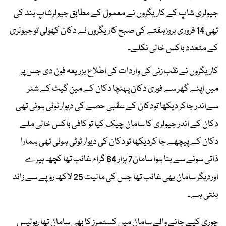
جیولری شاپ کے کاریگروں نے معمول کے مطابق جیولرشاپ بند کی
تھی 14 فروری بروزہفتے کی صبح کاریگروں نے دکان کھولی تو جیولری
کے متعدد باکس خالی نکلے۔
کاریگروں نے نقب زنی کی واردات کی اطلاع بزریعہ فون دی جس پر
میں اپنے گھر سے فوری دکان پہنچا دکان کے مین گیٹ کے شٹر
سےاندر جاکر دیکھا تودکان کے عقبی حصے کی دیوار ٹوٹی ہوئی تھی
دکان کے اندر جیولری کا سامان چیک کیا تو کافی باکس خالی ملے
دکان کے پیچھے جا کردیکھا تو دکان کی دیوار ٹوٹی ہوئی تھی ہمارا
ذاتی سونے سے بنا ہوا سامان7 ہزار 64 گرام غائب تھا کچھ ہیرے
اوردیگر سامان بھی غائب تھا جس کی مالیت 25 لاکھ روپے سے زائد
بنتی ہے۔
چوری کیے جانے والے سامان میں کسٹمرز کا بھی سامان تھا ،پولیس