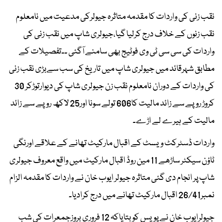
نقب زنی کی واردات کا مقدمہ متاثرہ جیولرکی مدعیت میں نامعلوم
نقب زنوں کے خلاف درج کرلیا گیا،جیولری شاپ میں نقب زنی کی
واردات کی سی سی ٹی وی فوٹیج بھی سامنے آگئی ۔۔تفصیلات کے
مطابق شہرقائد میں جیولری شاپ میں تاریخ کی سب سےبڑی نقب زنی
کی واردات کے دوران نامعلوم نقب زن جیولری شاپ کی دیوارتوڑکر 30
کروڑ روپے سے زائد مالیت کا606 تولے سونا اور25 لاکھ روپے سے زائد
مالیت کے ہیرے لے اڑے۔
واردات ڈسٹرکٹ ویسٹ کے اقبال مارکیٹ تھانے کے علاقے اورنگی
ٹاؤن سیکٹر ساڑھے 11 مین روڈ اقبال مارکیٹ میں واقع معروف جیولری
شاپ پر انجام دی گئی متاثرہ جیولر ایوب خان نے واردات کا مقدمہ الزام
نمبر26/41 اقبال مارکیٹ تھانے میں درج کرادیا۔
جیولرایوب خان نے پویس کو بتایاکہ 12 فروری بروزجمعرات کی شب