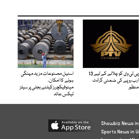
پی ٹی وی کو چلانے کے لیے 13
اسٹیل مصنوعات مزید مہنگی
ارب روپے کی ضمنی گرانٹ
ہونے کا امکان،
منظور
مینوفیکچررزکیلئے بجلی پر سیلز
ٹیکس عائد
Showbiz News in
Sports News in U