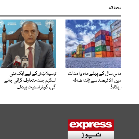
متعلقہ
مالی سال کے پہلے ماہ برآمدات
ترسیلاتِ زر کے لیے ایک نئی
میں 31 فیصد سے زائد اضافہ
اسکیم جلد متعارف کرائی جائے
ریکارڈ
گی، گورنر اسٹیٹ بینک