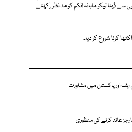
سے ڈیٹا لیکر ماہانہ انکم کو مد نظر رکھتے
ٹھا کرنا شروع کر دیا۔
یم ایف اور پاکستان میں مشاورت
رجز عائد کرنے کی منظوری