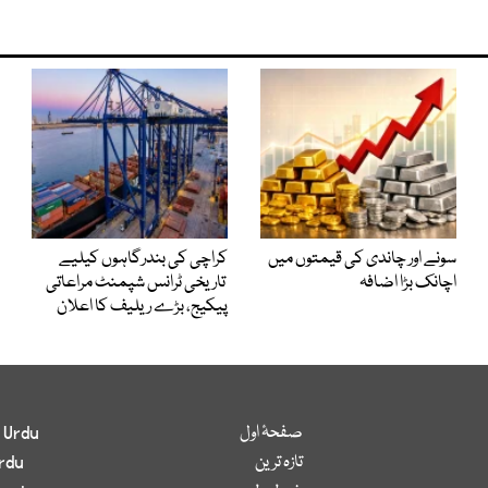
سونے اور چاندی کی قیمتوں میں
کراچی کی بندرگاہوں کیلیے
اچانک بڑا اضافہ
تاریخی ٹرانس شپمنٹ مراعاتی
پیکیج، بڑے ریلیف کا اعلان
صفحۂ اول
 Urdu
تازہ ترین
rdu