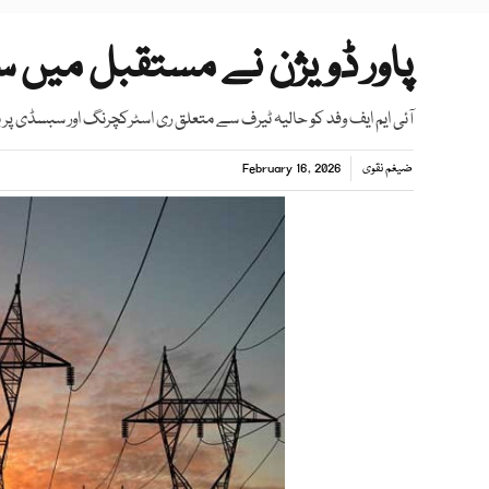
پاور ڈویژن نے مستقبل میں س
آئی ایم ایف وفد کو حالیہ ٹیرف سے متعلق ری اسٹرکچرنگ اور سبسڈی پ
ضیغم نقوی
February 16, 2026