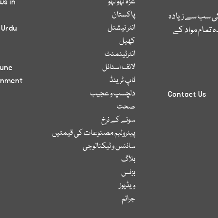
غزہ لہو لہو
ws in
پاکستان
کی سب سے زیادہ
انٹر نیشنل
 Urdu
 تمام مواد کے
کھیل
انٹرٹینمنٹ
لائف اسٹائل
bune
ٹاپ ٹرینڈ
inment
دلچسپ و عجیب
Contact Us
صحت
سونے کے نرخ
پیٹرولیم مصنوعات کی قیمتیں
سائنس و ٹیکنالوجی
بلاگ
بزنس
ویڈیوز
جرائم