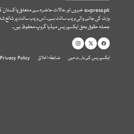
express.pk
خبروں اور حالات حاضرہ سے متعلق پاکستان 
وزٹ کی جانے والی ویب سائٹ ہے۔ اس ویب سائٹ پر شائع شدہ
جملہ حقوق بحق ایکسپریس میڈیا گروپ محفوظ ہیں۔
ایکسپریس کے بارے میں
ضابطہ اخلاق
Privacy Policy