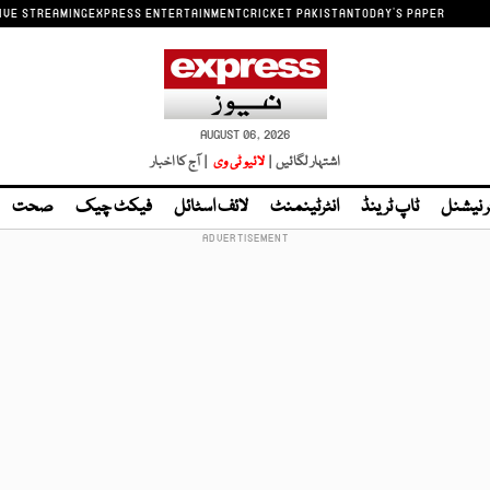
IVE STREAMING
EXPRESS ENTERTAINMENT
CRICKET PAKISTAN
TODAY'S PAPER
AUGUST 06, 2026
اشتہار لگائیں |
لائیو ٹی وی
| آج کا اخبار
ر نیشنل
ٹاپ ٹرینڈ
انٹرٹینمنٹ
لائف اسٹائل
فیکٹ چیک
صحت