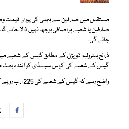
مستقبل میں صارفین سے بجلی کی پوری قیمت وصو
صارفین یا شعبے پر اضافی بوجھ نہیں ڈالا جائے
جائے گی۔
ذرائع پیٹرولیم ڈویژن کے مطابق گیس کے شعبے میں
گیس کے شعبے کی کراس سبسڈی کو آئندہ بجٹ میں
واضح رہے کہ گیس کے شعبے کی 225 ارب روپے کی کراس سبسڈی ہے۔