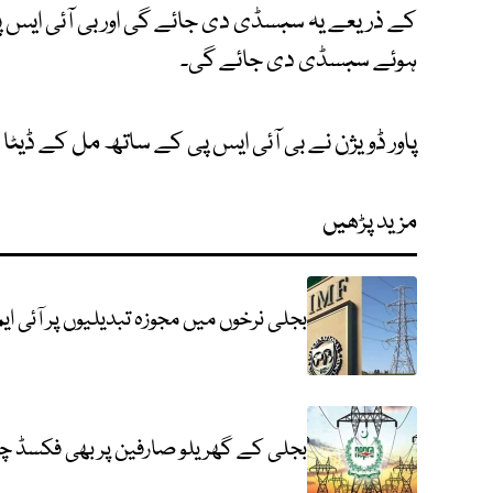
کے ذریعے یہ سبسڈی دی جائے گی اور بی آئی ایس پی 
ہوئے سبسڈی دی جائے گی۔
پاور ڈویژن نے بی آئی ایس پی کے ساتھ مل کے ڈیٹا اک
مزید پڑھیں
بجلی نرخوں میں مجوزہ تبدیلیوں پر آئی ا
بجلی کے گھریلو صارفین پر بھی فکسڈ چا