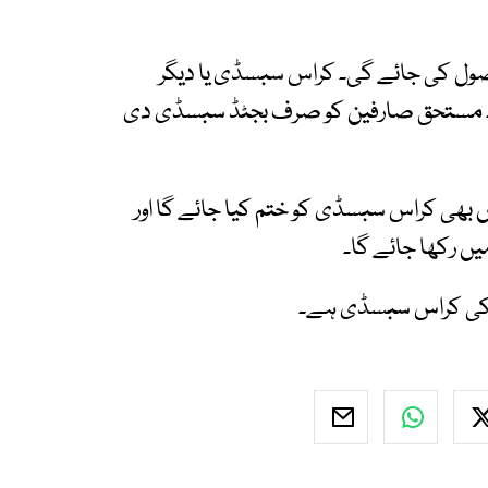
ل کی جائے گی۔ کراس سبسڈی یا دیگر
 گا۔ مستحق صارفین کو صرف بجٹڈ سبسڈی دی
 بھی کراس سبسڈی کو ختم کیا جائے گا اور
 رکھا جائے گا۔