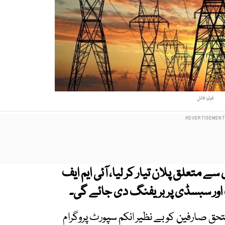
فوٹو: فائل
 متعلق پلان تیار کر لیا، آئی ایم ایف
اور سبسڈی پر بریفنگ دی جائے گی۔
ق صارفین کو بے نظیر انکم سپورٹ پروگرام