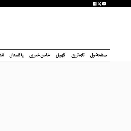
صفحۂ اول
تازہ ترین
کھیل
خاص خبریں
پاکستان
انٹ