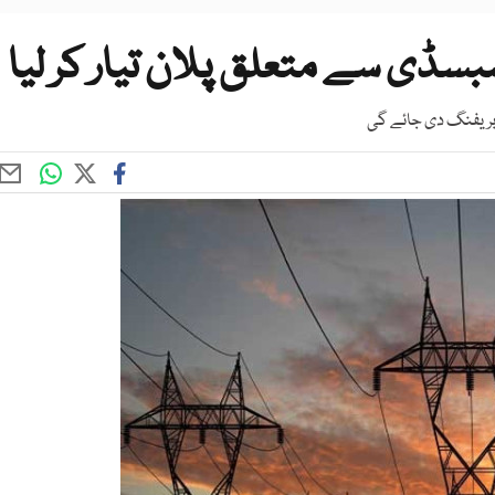
بسڈی سے متعلق پلان تیار کر لیا
ر بریفنگ دی جائے گی