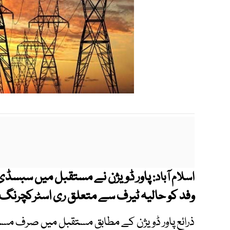
پاور ڈویژن نے مستقبل میں سبسڈی سے
اسلام آباد:
وفد کو حالیہ ٹیرف سے متعلق ری اسٹرکچرنگ 
ذرائع پاور ڈویژن کے مطابق مستقبل میں صرف مستح