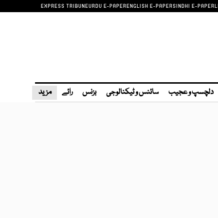
EXPRESS TRIBUNE
URDU E-PAPER
ENGLISH E-PAPER
SINDHI E-PAPER
L
دلچسپ و عجیب
سائنس و ٹیکنالوجی
بزنس
رائے
مزید