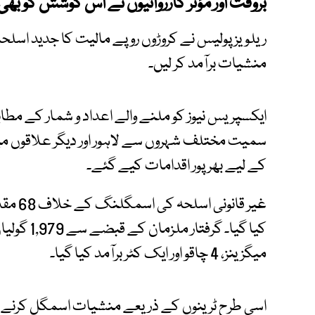
بروقت اور مؤثر کارروائیوں نے اس کوشش کو بھی ن
ریلویز پولیس نے کروڑوں روپے مالیت کا جدید اسلحہ ا
منشیات برآمد کر لیں۔
سمیت مختلف شہروں سے لاہور اور دیگر علاقوں م
کے لیے بھرپور اقدامات کیے گئے۔
میگزینز، 4 چاقو اور ایک کٹر برآمد کیا گیا۔