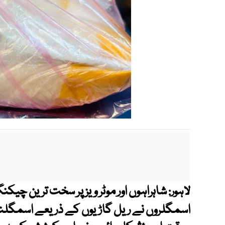
شاہراہوں اور موٹر ویز پر سخت ترین چی
لاہور:
اسمگلروں نے ریل گاڑیوں کے ذریعے اسمگلنگ