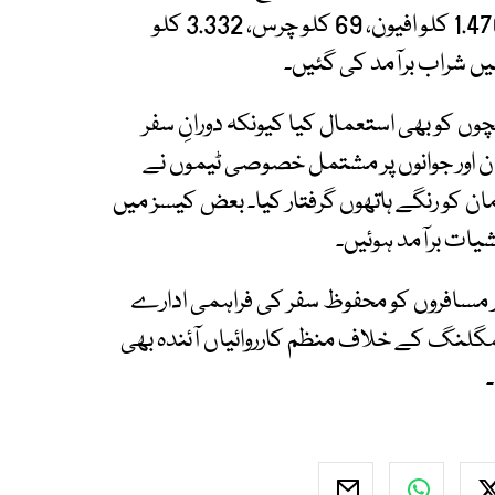
ملزمان کو گرفتار کیا گیا۔ ملزمان کے قبضے سے 1.470 کلو افیون، 69 کلو چرس، 3.332 کلو
ں کو بھی استعمال کیا کیونکہ دورانِ سفر
ن اور جوانوں پر مشتمل خصوصی ٹیموں نے
زمان کو رنگے ہاتھوں گرفتار کیا۔ بعض کیسز میں
یات برآمد ہوئیں۔
ور مسافروں کو محفوظ سفر کی فراہمی ادارے
گلنگ کے خلاف منظم کارروائیاں آئندہ بھی
۔