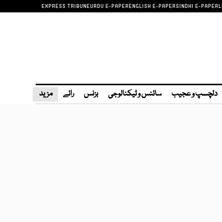
EXPRESS TRIBUNE
URDU E-PAPER
ENGLISH E-PAPER
SINDHI E-PAPER
L
دلچسپ و عجیب
سائنس و ٹیکنالوجی
بزنس
رائے
مزید