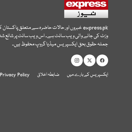
express.pk
خبروں اور حالات حاضرہ سے متعلق پاکستان 
وزٹ کی جانے والی ویب سائٹ ہے۔ اس ویب سائٹ پر شائع شدہ
جملہ حقوق بحق ایکسپریس میڈیا گروپ محفوظ ہیں۔
ایکسپریس کے بارے میں
ضابطہ اخلاق
Privacy Policy