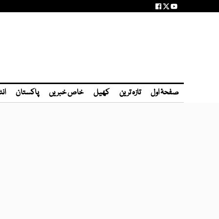
صفحۂ اول
تازہ ترین
کھیل
خاص خبریں
پاکستان
انٹ