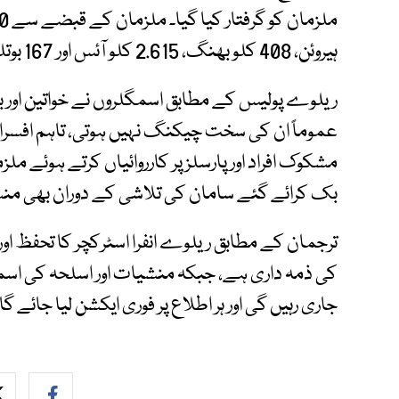
ہیروئن، 408 کلو بھنگ، 2.615 کلو آئس اور 167 بوتلیں شراب برآمد کی گئیں۔
ریلوے پولیس کے مطابق اسمگلروں نے خواتین اور بچو
عموماً ان کی سخت چیکنگ نہیں ہوتی، تاہم افسرا
مشکوک افراد اور پارسلز پر کارروائیاں کرتے ہوئے مل
بک کرائے گئے سامان کی تلاشی کے دوران بھی منش
ترجمان کے مطابق ریلوے انفرا اسٹرکچر کا تحفظ ا
کی ذمہ داری ہے، جبکہ منشیات اور اسلحہ کی اسم
جاری رہیں گی اور ہر اطلاع پر فوری ایکشن لیا جائے گا