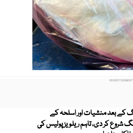
کنگ کے بعد منشیات اور اسلحہ کے
 شروع کر دی، تاہم ریلویز پولیس کی