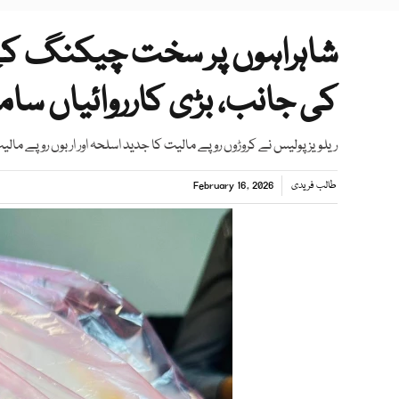
شاہراہوں پر سخت چیکنگ کے 
کی جانب، بڑی کارروائیاں سا
ریلویز پولیس نے کروڑوں روپے مالیت کا جدید اسلحہ اور اربوں روپے مالیت
طالب فریدی
February 16, 2026