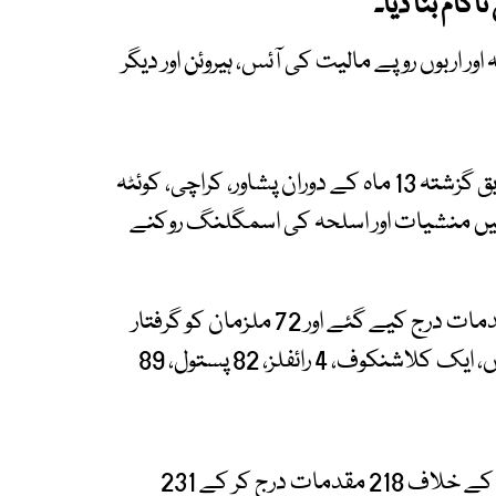
اکام بنا دیا۔
ور اربوں روپے مالیت کی آئس، ہیروئن اور دیگر
ایکسپریس نیوز کو ملنے والے اعداد و شمار کے مطابق گزشتہ 13 ماہ کے دوران پشاور، کراچی، کوئٹہ
یں منشیات اور اسلحہ کی اسمگلنگ روکنے
غیر قانونی اسلحہ کی اسمگلنگ کے خلاف 68 مقدمات درج کیے گئے اور 72 ملزمان کو گرفتار
کیا گیا۔ گرفتار ملزمان کے قبضے سے 1,979 گولیاں، ایک کلاشنکوف، 4 رائفلز، 82 پستول، 89
اسی طرح ٹرینوں کے ذریعے منشیات اسمگل کرنے کے خلاف 218 مقدمات درج کر کے 231