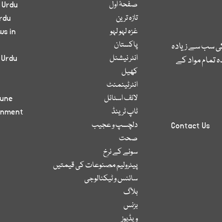
صفحۂ اول
 Urdu
تازہ ترین
rdu
غزہ لہو لہو
ws in
پاکستان
کی سب سے زیادہ
انٹر نیشنل
 Urdu
 تمام مواد کے
کھیل
انٹرٹینمنٹ
لائف اسٹائل
bune
ٹاپ ٹرینڈ
inment
دلچسپ و عجیب
Contact Us
صحت
سونے کے نرخ
پیٹرولیم مصنوعات کی قیمتیں
سائنس و ٹیکنالوجی
بلاگ
بزنس
ویڈیوز