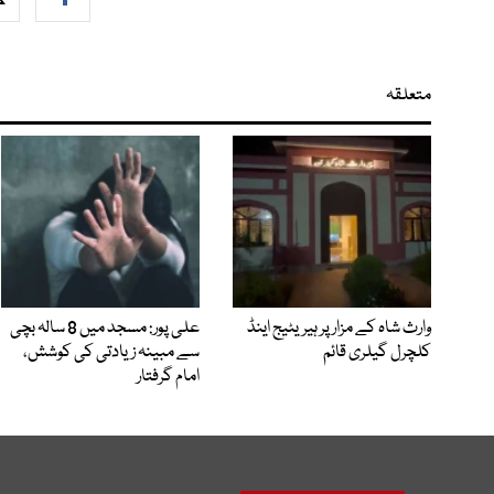
متعلقہ
وارث شاہ کے مزار پر ہیریٹیج اینڈ
علی پور: مسجد میں 8 سالہ بچی
کلچرل گیلری قائم
سے مبینہ زیادتی کی کوشش،
امام گرفتار