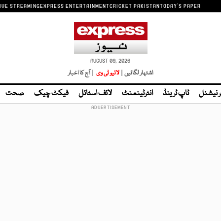
IVE STREAMING
EXPRESS ENTERTAINMENT
CRICKET PAKISTAN
TODAY'S PAPER
AUGUST 09, 2026
اشتہار لگائیں |
لائیو ٹی وی
| آج کا اخبار
ر نیشنل
ٹاپ ٹرینڈ
انٹرٹینمنٹ
لائف اسٹائل
فیکٹ چیک
صحت