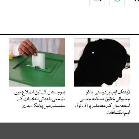
ڈیٹنگ ایپ پر دوستی، باکو
بلوچستان کے تین اضلاع میں
جانیوالی خاتون ممکنہ جنسی
ضمنی بلدیاتی انتخابات کے
استحصال کے معاملے پر آف لوڈ،
سلسلے میں پولنگ جاری
اہم انکشافات