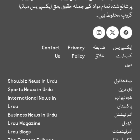
پر شائع شدہ تمام مواد کے جملہ حقوق بحق ایکسپریس میڈیا
گروپ محفوظ ہیں۔
ایکسپریس
ضابطہ
Privacy
Contact
کے بارے
اخلاق
Policy
Us
میں
صفحۂ اول
Showbiz News in Urdu
تازہ ترین
Sports News in Urdu
غزہ لہو لہو
International News in
پاکستان
Urdu
انٹر نیشنل
Business News in Urdu
کھیل
Urdu Magazine
انٹرٹینمنٹ
Urdu Blogs