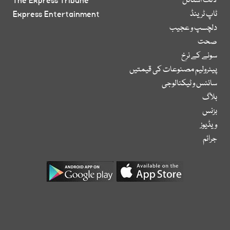
لائف اسٹائل
The Express Tribune
ٹاپ ٹرینڈ
Express Entertainment
دلچسپ و عجیب
صحت
سونے کے نرخ
پیٹرولیم مصنوعات کی قیمتیں
سائنس و ٹیکنالوجی
بلاگ
بزنس
ویڈیوز
جرائم