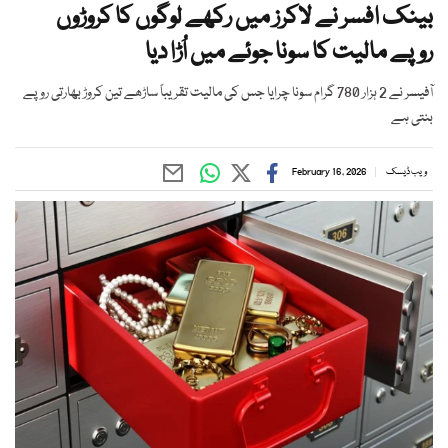
بینک افسر نے لاکرز میں رکھے لوگوں کا کروڑوں
روپے مالیت کا سونا جوئے میں اُڑا دیا
آفیسر نے 2 ہزار 780 گرام سونا چرایا جس کی مالیت تقریباً ساڑھے تین کروڑ بھارتی روپے
بنتی ہے
ویب ڈیسک
February 16, 2026