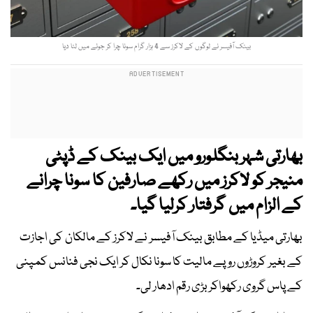
بینک آفیسر نے لوگوں کے لاکرز سے 4 ہزار گرام سونا چرا کر جوئے میں لٹا دیا
بھارتی شہر بنگلورو میں ایک بینک کے ڈپٹی
منیجر کو لاکرز میں رکھے صارفین کا سونا چرانے
کے الزام میں گرفتار کرلیا گیا۔
بھارتی میڈیا کے مطابق بینک آفیسر نے لاکرز کے مالکان کی اجازت
کے بغیر کروڑوں روپے مالیت کا سونا نکال کر ایک نجی فنانس کمپنی
کے پاس گروی رکھواکر بڑی رقم ادھار لی۔