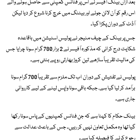
بعد ازاں بینک آفیسر نے اس پر فنانس کمپنی سے حاصل ہونے والے
اس رقم کو آن لائن جوئے اور بیٹنگ میں خرچ کرنا شروع کر دیا لیکن
آڈٹ کے دوران پکڑا گیا۔
جس پر بینک کے چیف منیجر نے پولیس اسٹیشن میں باقاعدہ
شکایت درج کرائی کہ مذکورہ آفیسر نے 2 ہزار 780 گرام سونا چرایا جس
کی مالیت تقریباً ساڑھے تین کروڑ بھارتی روپے بنتی ہے۔
پولیس نے تفتیش کے دوران اب تک ملزم سے تقریباً 700 گرام سونا
برآمد کر لیا گیا ہے، جبکہ باقی سونا واپس لینے کے لیے کارروائی
جاری ہے۔
بینک حکام کا کہنا ہے کہ جن فنانس کمپنیوں کے پاس سونا رکھا
گیا تھا وہ مکمل تعاون نہیں کر رہیں۔ جس کے باعث عدالت سے
رجوع کرنے کا فیصلہ کیا ہے۔