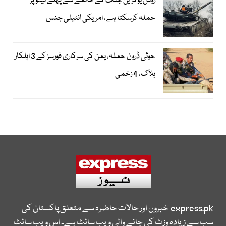
روس یوکرین جنگ کے خاتمے سے پہلے نیٹو پر
حملہ کرسکتا ہے، امریکی انٹیلی جنس
حوثی ڈرون حملہ، یمن کی سرکاری فورسز کے 3 اہلکار
ہلاک، 4 زخمی
express.pk
خبروں اور حالات حاضرہ سے متعلق پاکستان کی
سب سے زیادہ وزٹ کی جانے والی ویب سائٹ ہے۔ اس ویب سائٹ