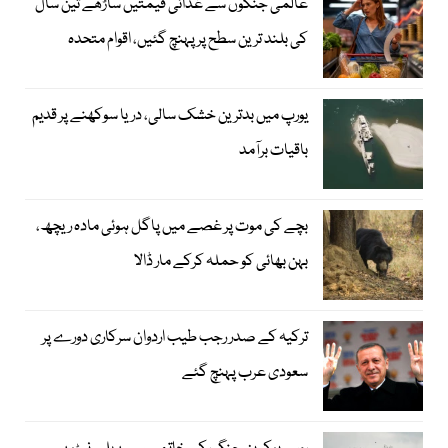
عالمی جنگوں سے غذائی قیمتیں ساڑھے تین سال
کی بلند ترین سطح پر پہنچ گئیں، اقوام متحدہ
یورپ میں بدترین خشک سالی، دریا سوکھنے پر قدیم
باقیات برآمد
بچے کی موت پر غصے میں پاگل ہوئی مادہ ریچھ،
بہن بھائی کو حملہ کرکے مار ڈالا
ترکیہ کے صدر رجب طیب اردوان سرکاری دورے پر
سعودی عرب پہنچ گئے