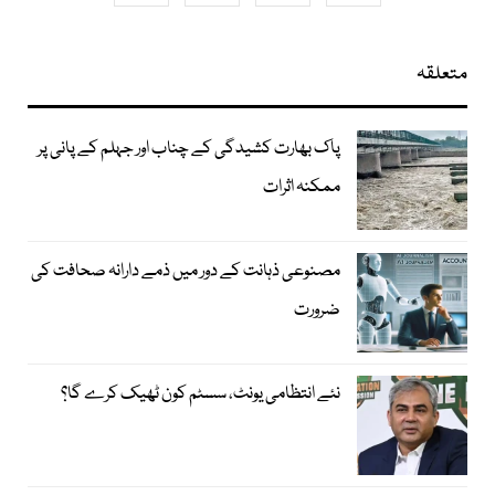
متعلقہ
پاک بھارت کشیدگی کے چناب اور جہلم کے پانی پر
ممکنہ اثرات
مصنوعی ذہانت کے دور میں ذمے دارانہ صحافت کی
ضرورت
نئے انتظامی یونٹ، سسٹم کون ٹھیک کرے گا؟