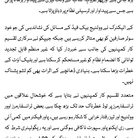
بڑھ جاتی ہے اور پھر غروبِ آفتاب کے وقت تیزی سے پیداوار بڑھانا پڑتی
ہے جس سے پیداوار اور ترسیلی نظام پر دباؤ پڑتا ہے۔
کے الیکٹرک نے وولٹیج بیک فیڈ کے مسائل کی نشاندہی کی جو خود
سولر صارفین کو بھی متاثر کررہے ہیں جبکہ جیپکو نے سرکاری تقسیم
کار کمپنیوں کی جانب سے خبردار کیا کہ غیر منظم قابلِ تجدید
توانائی کا انضمام نظام کو غیر مستحکم کر سکتا ہے اور بلیک آؤٹ کے
خطرات بڑھا سکتا ہے۔ بنیادی ڈھانچے کے اثرات بھی کم تشویشناک
نہیں۔
متعدد تقسیم کار کمپنیوں نے بتایا ہے کہ خوشحال علاقوں میں
ٹرانسفارمرز پر لوڈ خطرناک حد تک بڑھ چکا ہے، بعض ٹرانسفارمرز اوور
وولٹیج اور تیز رفتار خرابی کا شکار ہو رہے ہیں۔ پاور فیکٹر میں کمی آئی
ہے، ری ایکٹو پاور سپورٹ ناکافی ہوگئی ہے اور یہ ریگولیٹری شرط کہ