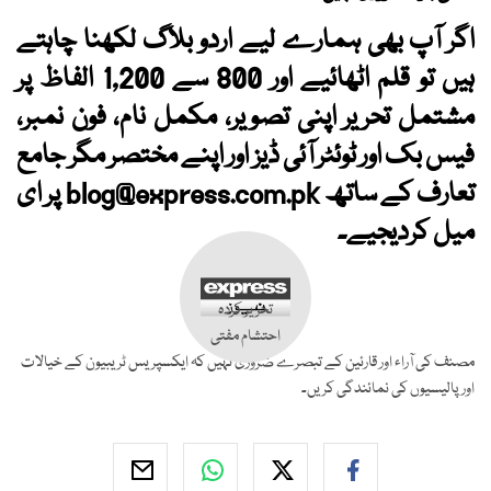
اگر آپ بھی ہمارے لیے اردو بلاگ لکھنا چاہتے
ہیں تو قلم اٹھائیے اور 800 سے 1,200 الفاظ پر
مشتمل تحریر اپنی تصویر، مکمل نام، فون نمبر،
فیس بک اور ٹوئٹر آئی ڈیز اور اپنے مختصر مگر جامع
تعارف کے ساتھ
blog@express.com.pk
پر ای
میل کردیجیے۔
تحریر کردہ
احتشام مفتی
مصنف کی آراء اور قارئین کے تبصرے ضروری نہیں کہ ایکسپریس ٹریبیون کے خیالات
اور پالیسیوں کی نمائندگی کریں۔