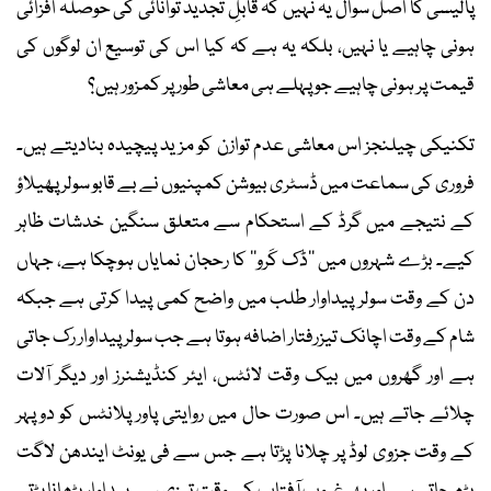
پالیسی کا اصل سوال یہ نہیں کہ قابلِ تجدید توانائی کی حوصلہ افزائی
ہونی چاہیے یا نہیں، بلکہ یہ ہے کہ کیا اس کی توسیع ان لوگوں کی
قیمت پر ہونی چاہیے جو پہلے ہی معاشی طور پر کمزور ہیں؟
تکنیکی چیلنجز اس معاشی عدم توازن کو مزید پیچیدہ بنادیتے ہیں۔
فروری کی سماعت میں ڈسٹری بیوشن کمپنیوں نے بے قابو سولر پھیلاؤ
کے نتیجے میں گرڈ کے استحکام سے متعلق سنگین خدشات ظاہر
کیے۔ بڑے شہروں میں ’’ڈک کَرو‘‘ کا رحجان نمایاں ہوچکا ہے، جہاں
دن کے وقت سولر پیداوار طلب میں واضح کمی پیدا کرتی ہے جبکہ
شام کے وقت اچانک تیزرفتار اضافہ ہوتا ہے جب سولر پیداوار رک جاتی
ہے اور گھروں میں بیک وقت لائٹس، ایئر کنڈیشنرز اور دیگر آلات
چلائے جاتے ہیں۔ اس صورت حال میں روایتی پاور پلانٹس کو دوپہر
کے وقت جزوی لوڈ پر چلانا پڑتا ہے جس سے فی یونٹ ایندھن لاگت