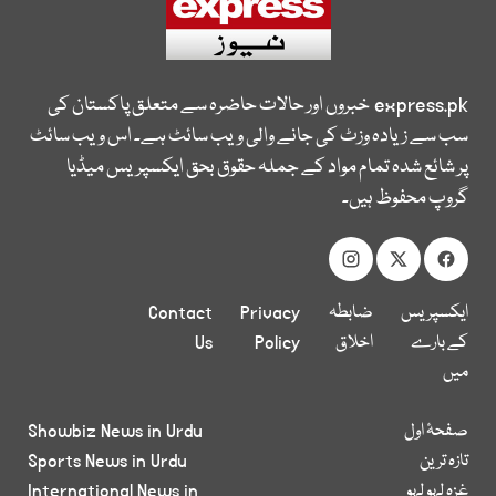
express.pk
خبروں اور حالات حاضرہ سے متعلق پاکستان کی
سب سے زیادہ وزٹ کی جانے والی ویب سائٹ ہے۔ اس ویب سائٹ
پر شائع شدہ تمام مواد کے جملہ حقوق بحق ایکسپریس میڈیا
گروپ محفوظ ہیں۔
ایکسپریس
ضابطہ
Privacy
Contact
کے بارے
اخلاق
Policy
Us
میں
صفحۂ اول
Showbiz News in Urdu
تازہ ترین
Sports News in Urdu
غزہ لہو لہو
International News in