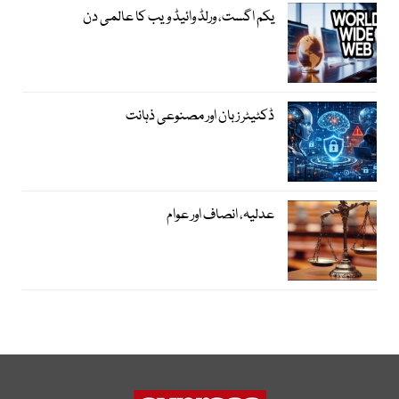
یکم اگست، ورلڈ وائیڈ ویب کا عالمی دن
ڈکٹیٹر زبان اور مصنوعی ذہانت
عدلیہ، انصاف اور عوام