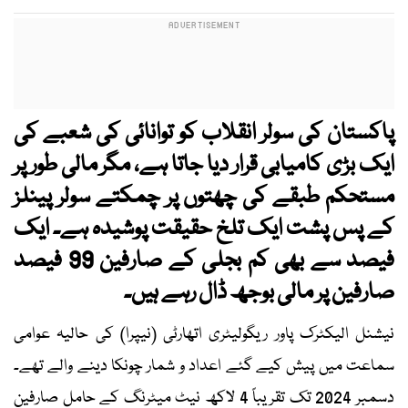
پاکستان کی سولر انقلاب کو توانائی کی شعبے کی
ایک بڑی کامیابی قرار دیا جاتا ہے، مگر مالی طور پر
مستحکم طبقے کی چھتوں پر چمکتے سولر پینلز
کے پس پشت ایک تلخ حقیقت پوشیدہ ہے۔ ایک
فیصد سے بھی کم بجلی کے صارفین 99 فیصد
صارفین پر مالی بوجھ ڈال رہے ہیں۔
نیشنل الیکٹرک پاور ریگولیٹری اتھارٹی (نیپرا) کی حالیہ عوامی
سماعت میں پیش کیے گئے اعداد و شمار چونکا دینے والے تھے۔
دسمبر 2024 تک تقریباً 4 لاکھ نیٹ میٹرنگ کے حامل صارفین