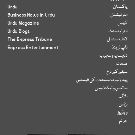
پاکستان
Urdu
انٹر نیشنل
Business News in Urdu
کھیل
Urdu Magazine
انٹرٹینمنٹ
Urdu Blogs
لائف اسٹائل
The Express Tribune
ٹاپ ٹرینڈ
Express Entertainment
دلچسپ و عجیب
صحت
سونے کے نرخ
پیٹرولیم مصنوعات کی قیمتیں
سائنس و ٹیکنالوجی
بلاگ
بزنس
ویڈیوز
جرائم