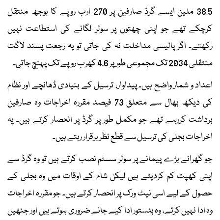
38.5 ملین ایسے گرڈ صارفین پر 270 ارب روپے کا بوجھ منتقل
کرچکے تھے جو اپنی چھتوں پر سولر لگانے کی استطاعت نہیں
رکھتے۔ اگر پالیسی مداخلت نہ کی جاتی تو یہ رجعت پسند لاگت
منتقلی 2034 تک مجموعی طور پر 4.6 کھرب روپے تک پہنچ جاتی۔
اعداد و شمار واضح ہیں۔ پیداوار، ترسیل کے بنیادی ڈھانچے اور نظام
کی دیکھ بھال سے متعلق 73 فیصد مقررہ اخراجات وہ صارفین
برداشت کررہے تھے جو مکمل طور پر گرڈ پر انحصار کرتے ہیں۔ یہ
اخراجات بجلی کی ترسیل سے قطع نظر برقرار رہتے ہیں۔
جو گھرانے بڑے پیمانے پر سولر سسٹم نصب کرتے ہیں تو وہ گرڈ سے
اپنی کھپت کم کردیتے ہیں لیکن شام کے اوقات میں وہ بجلی کے
حصول کے لیے اسی نیٹ ورک پر انحصار کرتے ہیں۔ جو مقررہ اخراجات
وہ ادا نہیں کرتے، وہ بدستور ادا کیے جانے ضروری ہوتے ہیں اور جنھیں