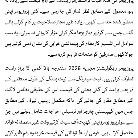
پروزیومر کی صلاحیت ٹرانسفارمر ریٹنگ کے 80 فیصد سے زیادہ نہ
ہو، معمول کے مطابق نظر انداز کی جا رہی ہے۔ کئی پروزیومر اپنی
منظور شدہ حد سے کہیں زیادہ غیر مجاز صلاحیت پر کام کرتے پائے
گئے، جس سے گرڈ پر دباؤ بڑھا مگر کوئی مؤثر کاروائی نہ ہوئی۔ یہ سب
عوامل اس تقسیم کار نظام کی پیمائشی خرابی کی نشان دہی کرتے ہیں
جو لاکھوں صارفین کو خدمات فراہم کررہا ہے۔
پروزیومر ریگولیشنز مجریہ 2026 مندرجہ بالا کمی کا براہِ راست
تدارک کرتی ہیں۔ نیٹ میٹرنگ سے نیٹ بلنگ کی طرف منتقلی کے
ذریعے برآمد کی گئی بجلی کی قیمت اس کی حقیقی نظامی لاگت
کے مطابق مقرر کی جائے گی، ناکہ مکمل ریٹیل ٹیرف کے مطابق
جس میں کیپیسٹی چارجز اور ترسیلی اخراجات شامل ہوتے ہیں جن
سے سولر پروزیومرز اپنی کھپت آف سیٹ کرتے وقت غیر منصفانہ فوائد
حا صل کرتے ہیں۔ قومی اوسط توانائی کی قیمت خریدوہ رقم ظاہر کرتی