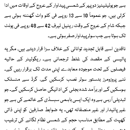
ہے جو یوٹیلیٹیز دوپہر کے شمسی پیداوار کے عروج کے اوقات میں ادا
کرتی ہیں، جو عموماً 10 سے 13 روپے فی کلو واٹ گھنٹہ ہوتی ہے
جبکہ شام کے عروج کے وقت ریٹیل ٹیرف 42 سے 48 روپے فی یونٹ
تک ہوتا ہے جب سولر پیداوار صفر ہوتی ہے۔
ناقدین اسے قابل تجدید توانائی کے خلاف سزا قرار دیتے ہیں، مگر یہ
پالیسی کے مقصد کی غلط ترجمانی ہے۔ ریگولیٹر کے حالیہ
فیصلوں کے تحت موجودہ معاہدے اپنی مدت تک برقرار رہیں گے۔
نئے پروزومرز بدستور سولر نصب کرسکیں گے، گرڈ سے منسلک
ہوسکیں گے اور برآمد شدہ بجلی کی ادائیگی حاصل کرسکیں گے۔ جو
تبدیلی آرہی ہے وہ ایک ایسی باہمی سبسڈی کے خاتمے کی ہے جو
غیر پائیدار اور غیر منصفانہ تھی۔ یہ ضوابط صارفین کو اپنی ذاتی
کھپت کے مطابق مناسب حجم کے شمسی نظام لگانے کی ترغیب