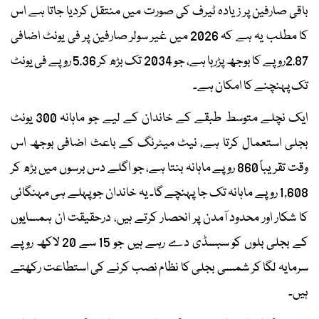
باقی صارفین پر زیادہ ٹیرف کی صورت میں منتقل کردیا جاتا ہے اس
کا مطلب یہ ہے کہ 2026 میں غیر سولر صارفین پر فی یونٹ اضافی
2.87روپے کا بوجھ پڑرہا ہے، جو 2034 تک بڑھ کر 5.36 روپے فی یونٹ
تک پہنچنے کا امکان ہے۔
ایک نچلے متوسط طبقے کے خاندان کے لیے جو ماہانہ 300 یونٹ
بجلی استعمال کرتا ہے، نیٹ میٹرنگ کے باعث اضافی بوجھ اس
وقت تقریباً 860 روپے ماہانہ بنتا ہے، جو اگلے دس برسوں میں بڑھ کر
1,608 روپے ماہانہ تک جا پہنچے گا۔ یہ خاندان جو پہلے ہی مہنگائی
کا شکار اور محدود آمدن پر انحصار کرتے ہیں، درحقیقت ان ہمسایوں
کے بجلی بلوں کو سبسڈی دے رہے ہیں جو 15 سے 20 لاکھ روپے
سرمایہ لگا کر شمسی بجلی کا نظام نصب کرنے کی استطاعت رکھتے
ہیں۔