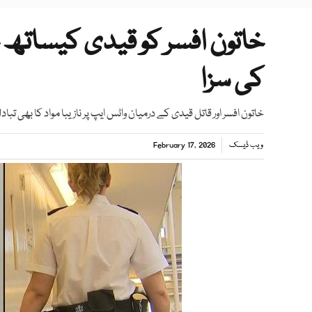
خاتون افسر کو قیدی کیساتھ ج
کی سزا
خاتون افسر اور قاتل قیدی کے درمیان واٹس ایپ پر نازیبا مواد کا بھی تبادل
ویب ڈیسک
February 17, 2026