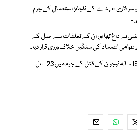
و سرکاری عہدے کے ناجائز استعمال کے جرم
ی۔
ضی بے داغ تھا اور ان کے تعلقات سے جیل کے
سے عوامی اعتماد کی سنگین خلاف ورزی قرار دیا۔
واضح رہے کہ کیرن رابنسن اور اس کے ایک کزن کو 18 سالہ نوجوان کے قتل کے جرم میں 23 سال