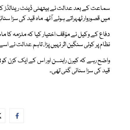
سماعت کے بعد عدالت نے بیتھنی ڈینٹ رینالڈز ک
میں قصوروار ٹھہراتے ہوئے آٹھ ماہ قید کی سزا سنائ
دفاع کے وکیل نے مؤقف اختیار کیا کہ ملزمہ کا ما
نظام پر کوئی سنگین اثر نہیں پڑا، تاہم عدالت نے ا
قید کی سزا سنائی گئی تھی۔