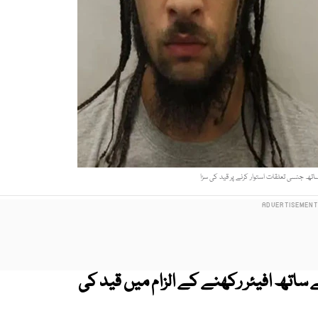
اتھ جنسی تعلقات استوار کرنے پر قید کی سزا
 ساتھ افیئر رکھنے کے الزام میں قید کی