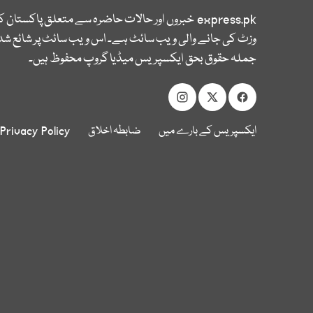
express.pk
خبروں اور حالات حاضرہ سے متعلق پاکستان 
وزٹ کی جانے والی ویب سائٹ ہے۔ اس ویب سائٹ پر شائع شدہ
جملہ حقوق بحق ایکسپریس میڈیا گروپ محفوظ ہیں۔
ایکسپریس کے بارے میں
ضابطہ اخلاق
Privacy Policy