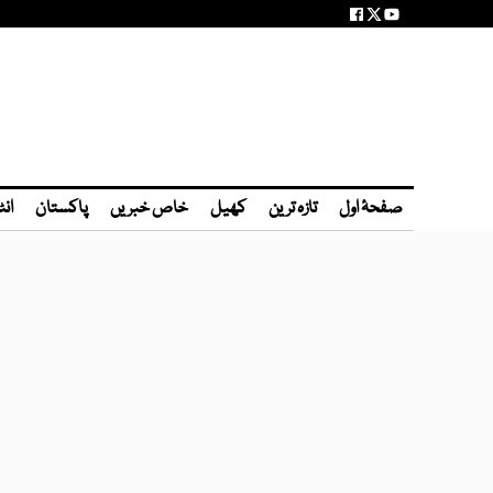
صفحۂ اول
تازہ ترین
کھیل
خاص خبریں
پاکستان
انٹ