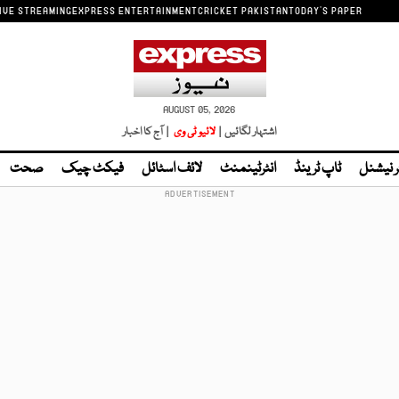
IVE STREAMING
EXPRESS ENTERTAINMENT
CRICKET PAKISTAN
TODAY'S PAPER
AUGUST 05, 2026
اشتہار لگائیں |
لائیو ٹی وی
| آج کا اخبار
ر نیشنل
ٹاپ ٹرینڈ
انٹرٹینمنٹ
لائف اسٹائل
فیکٹ چیک
صحت