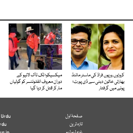
کروڑوں روپوں فراڈ کی ماسٹر مائنڈ
میکسیکو؛ ٹک ٹاک لائیو کے
بھارتی خاتون دبئی سے ڈی پورٹ؛
دوران معروف انفلوئنسر کو گولیاں
پونے میں گرفتار
مار کر قتل کر دیا گیا
صفحۂ اول
 Urdu
تازہ ترین
rdu
غزہ لہو لہو
ws in