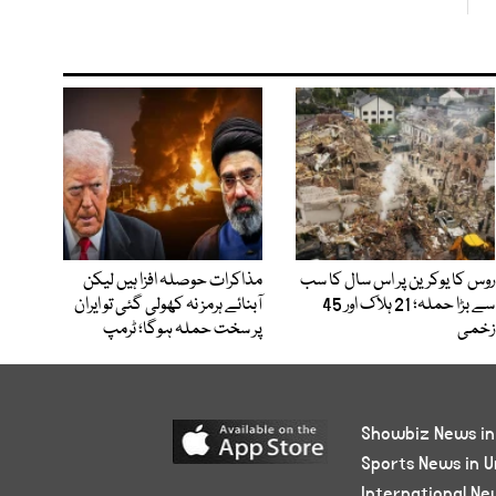
روس کا یوکرین پر اس سال کا سب
مذاکرات حوصلہ افزا ہیں لیکن
سے بڑا حملہ؛ 21 ہلاک اور 45
آبنائے ہرمز نہ کھولی گئی تو ایران
زخمی
پر سخت حملہ ہوگا؛ ٹرمپ
Showbiz News in
Sports News in U
International Ne