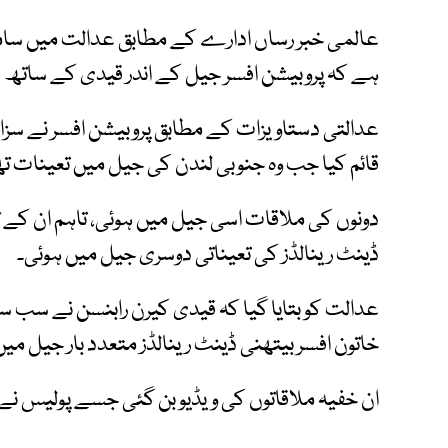
عالمی خبر رساں ادارے کے مطابق عدالت میں سامنے 
ہے کہ پروبیشن افسر جیل کے اندر قیدی کے ساتھ 
عدالتی دستاویزات کے مطابق پروبیشن افسر نے سزا 
قائم کیا جب وہ جنوبی لندن کی جیل میں تعینات ت
دونوں کی ملاقات اسی جیل میں ہوئی، تاہم ان کے
ڈینٹ رینالڈز کی تعیناتی دوسری جیل میں ہوئی۔
عدالت کو بتایا گیا کہ قیدی کیرن رابنسن نے سب س
خاتون افسر بیتھنی ڈینٹ رینالڈز متعدد بار جیل م
ان خفیہ ملاقاتوں کی ویڈیو بن گئی جسے پولیس نے 