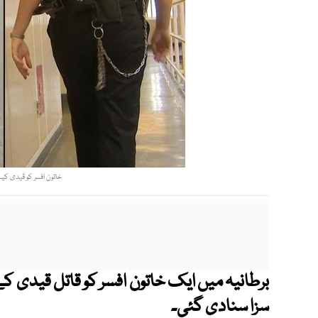
خاتون افسر کو قیدی کیس
برطانیہ میں ایک خاتون افسر کو قاتل قیدی کے
سزا سنادی گئی۔