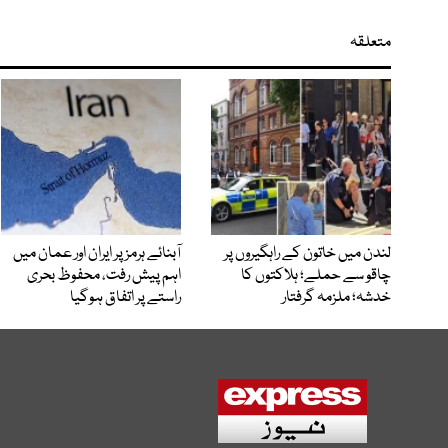
متعلقہ
لندن میں خاتون کے راہگیروں پر
آبنائے ہرمز پر ایران اور عمان میں
چاقو سے حملے؛ ہلاکتوں کا
اہم پیش رفت، محفوظ بحری
خدشہ؛ ملزمہ گرفتار
راستے پر اتفاق ہوگیا