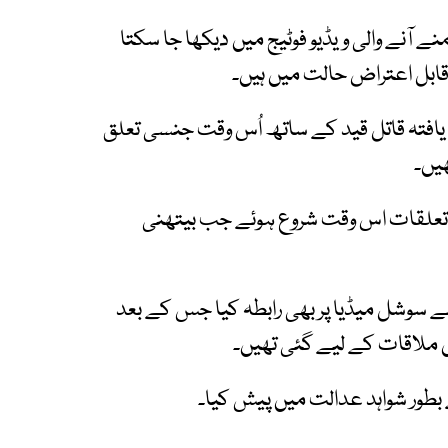
آنے والی ویڈیو فوٹیج میں دیکھا جا سکتا
قابل اعتراض حالت میں ہیں۔
یافتہ قاتل قید کے ساتھ اُس وقت جنسی تعلق
ھیں۔
 تعلقات اس وقت شروع ہوئے جب بیتھنی
ے سوشل میڈیا پر بھی رابطہ کیا جس کے بعد
یں ملاقات کے لیے گئی تھیں۔
بطور شواہد عدالت میں پیش کیا۔