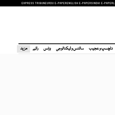
EXPRESS TRIBUNE
URDU E-PAPER
ENGLISH E-PAPER
SINDHI E-PAPER
L
دلچسپ و عجیب
سائنس و ٹیکنالوجی
بزنس
رائے
مزید