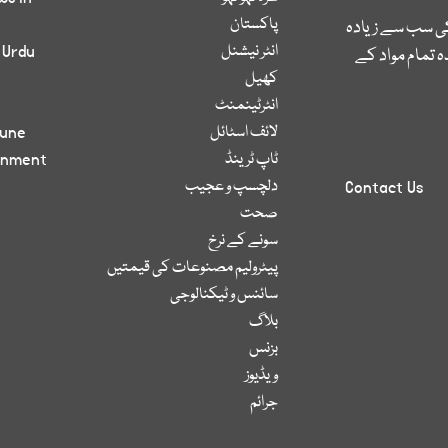
پاکستان
کی سب سے زیادہ
انٹر نیشنل
 Urdu
 تمام مواد کے
کھیل
انٹرٹینمنٹ
لائف اسٹائل
bune
ٹاپ ٹرینڈ
inment
دلچسپ و عجیب
Contact Us
صحت
سونے کے نرخ
پیٹرولیم مصنوعات کی قیمتیں
سائنس و ٹیکنالوجی
بلاگ
بزنس
ویڈیوز
جرائم