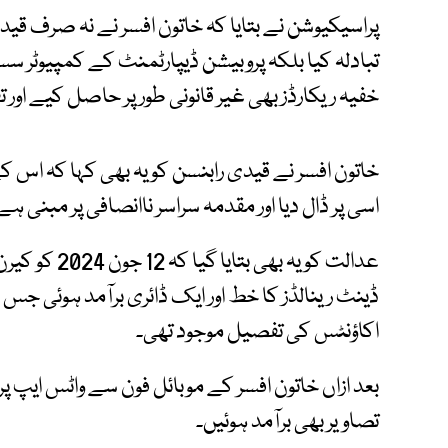
پراسیکیوشن نے بتایا کہ خاتون افسر نے نہ صرف 
تبادلہ کیا بلکہ پروبیشن ڈیپارٹمنٹ کے کمپیوٹر
خفیہ ریکارڈز بھی غیر قانونی طور پر حاصل کیے اور 
خاتون افسر نے قیدی رابنسن کو یہ بھی کہا کہ اس ک
اسی پر ڈال دیا اور مقدمہ سراسر ناانصافی پر مبنی ہے
عدالت کو یہ ب
ڈینٹ رینالڈز کا خط اور ایک ڈائری برآمد ہوئی جس م
اکاؤنٹس کی تفصیل موجود تھی۔
بعد ازاں خاتون افسر کے موبائل فون سے واٹس ایپ 
تصاویر بھی برآمد ہوئیں۔