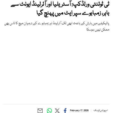
ٹی ٹوئنٹی ورلڈکپ: آسٹریلیا اور آئرلینڈ ایونٹ سے
باہر، زمبابوے سپر ایٹ میں پہنچ گیا
پالیکیلے میں بارش کے باعث ابھی تک آئرلینڈ اور زمبابوے کے درمیان میچ کا ٹاس بھی
ممکن نہیں ہوسکا
اسپورٹس ڈیسک
February 17, 2026