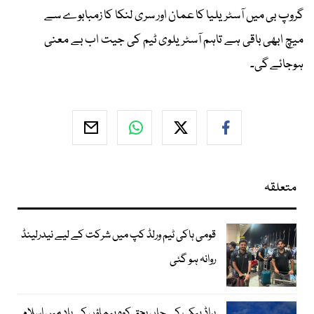
گروپ بی میں آسٹریلیا کا عمان اور سری لنکا کا زمبابوے سے
میچ ابھی باقی ہے تاہم آسٹریلوی ٹیم کی جیت اب بے معنی
ہوجائے گی۔
متعلقہ
قومی ہاکی ٹیم ورلڈ کپ میں شرکت کے لیے نیدرلینڈ
روانہ ہو گئی
براڈ پیک کے جاں بحق کوہ پیماؤں کی یاد میں اسلام