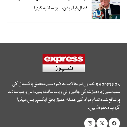
فٹبال فیڈریشن نے بڑا مطالبہ کر دیا
express.pk
خبروں اور حالات حاضرہ سے متعلق پاکستان کی
سب سے زیادہ وزٹ کی جانے والی ویب سائٹ ہے۔ اس ویب سائٹ
پر شائع شدہ تمام مواد کے جملہ حقوق بحق ایکسپریس میڈیا
گروپ محفوظ ہیں۔