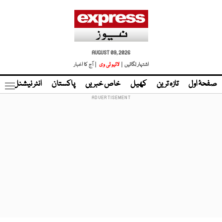
AUGUST 09, 2026
اشتہار لگائیں |
لائیو ٹی وی
| آج کا اخبار
صفحۂ اول
تازہ ترین
کھیل
خاص خبریں
پاکستان
انٹر نیشنل
ٹا