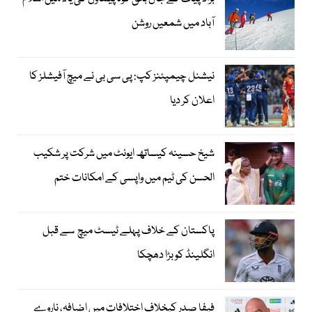
آباد میں شمعیں روشن
نیشنل چیمپئنز کپ: پی سی بی نے میچ آفیشلز کا
اعلان کر دیا
شیخ حسینہ کیساتھ ایونٹ میں شرکت پر شکیب
الحسن کی ٹیم میں واپسی کے امکانات ختم
پاکستان کے خلاف پہلے ٹیسٹ میچ سے قبل
انگلینڈ کو بڑا دھچکا
فیفا صدر کیخلاف اختلافات میں اضافہ، ناروے