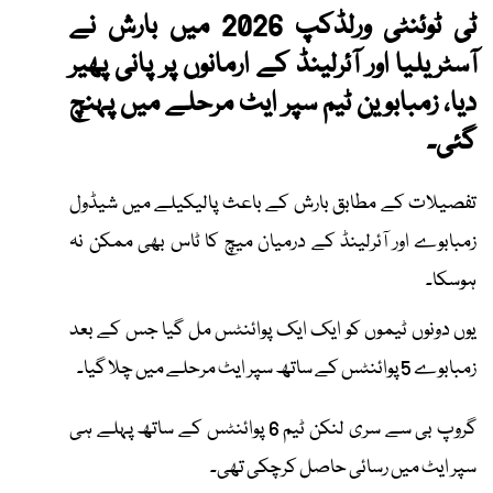
ٹی ٹوئنٹی ورلڈکپ 2026 میں بارش نے
آسٹریلیا اور آئرلینڈ کے ارمانوں پر پانی پھیر
دیا، زمبابوین ٹیم سپر ایٹ مرحلے میں پہنچ
گئی۔
تفصیلات کے مطابق بارش کے باعث پالیکیلے میں شیڈول
زمبابوے اور آئرلینڈ کے درمیان میچ کا ٹاس بھی ممکن نہ
ہوسکا۔
یوں دونوں ٹیموں کو ایک ایک پوائنٹس مل گیا جس کے بعد
زمبابوے 5 پوائنٹس کے ساتھ سپر ایٹ مرحلے میں چلا گیا۔
گروپ بی سے سری لنکن ٹیم 6 پوائنٹس کے ساتھ پہلے ہی
سپر ایٹ میں رسائی حاصل کرچکی تھی۔