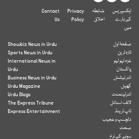
ایکسپریس
ضابطہ
Privacy
Contact
کے بارے
اخلاق
Policy
Us
میں
صفحۂ اول
Showbiz News in Urdu
تازہ ترین
Sports News in Urdu
غزہ لہو لہو
International News in
پاکستان
Urdu
انٹر نیشنل
Business News in Urdu
کھیل
Urdu Magazine
انٹرٹینمنٹ
Urdu Blogs
لائف اسٹائل
The Express Tribune
ٹاپ ٹرینڈ
Express Entertainment
دلچسپ و عجیب
صحت
سونے کے نرخ