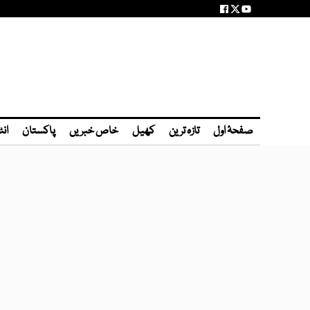
صفحۂ اول
تازہ ترین
کھیل
خاص خبریں
پاکستان
انٹ