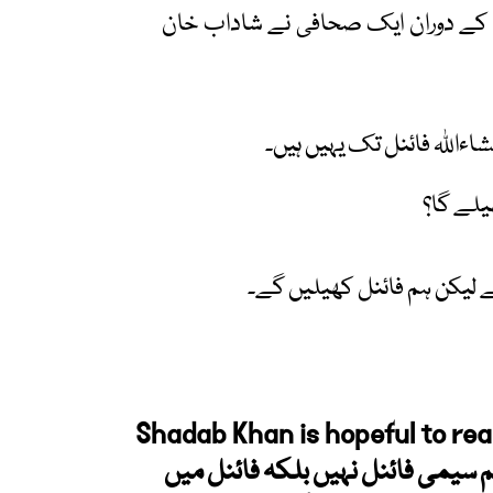
کے دوران ایک صحافی نے شاداب خان
ءاللہ فائنل تک یہیں ہیں۔
یلے گا؟
ہے لیکن ہم فائنل کھیلیں گے۔
Shadab Khan is hopeful to rea
سیمی فائنل نہیں بلکہ فائنل میں