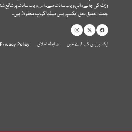
وزٹ کی جانے والی ویب سائٹ ہے۔ اس ویب سائٹ پر شائع شدہ
جملہ حقوق بحق ایکسپریس میڈیا گروپ محفوظ ہیں۔
ایکسپریس کے بارے میں
ضابطہ اخلاق
Privacy Policy