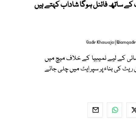
ت کے ساتھ فائنل ہوگا شاداب کہتے ہیں
ائی کے لیے نمیبیا کے خلاف میچ میں
ن ریٹ کی بناء پر سپر ایٹ میں چلی جائے