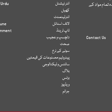
انٹر نیشنل
 Urdu
 تمام مواد کے
کھیل
انٹرٹینمنٹ
لائف اسٹائل
bune
ٹاپ ٹرینڈ
inment
دلچسپ و عجیب
Contact Us
صحت
سونے کے نرخ
پیٹرولیم مصنوعات کی قیمتیں
سائنس و ٹیکنالوجی
بلاگ
بزنس
ویڈیوز
جرائم