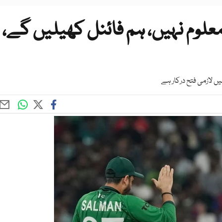
معلوم نہیں، ہم فائنل کھیلیں گے،
ں لازمی فتح درکار ہے