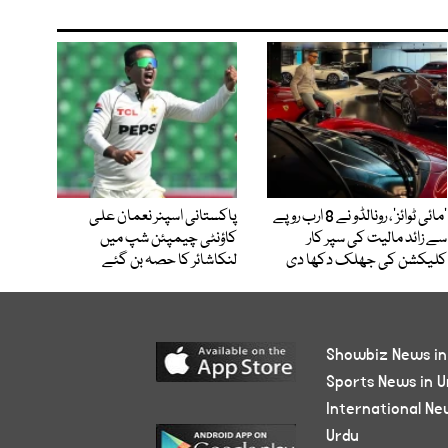
’مائی ٹوائز‘، رونالڈو نے 8 ارب روپے
پاکستانی اسپنر نعمان علی
سے زائد مالیت کی سپر کار
کاؤنٹی چیمپئن شپ میں
کلیکشن کی جھلک دکھا دی
لنکاشائر کا حصہ بن گئے
Showbiz News in
Sports News in U
International Ne
Urdu