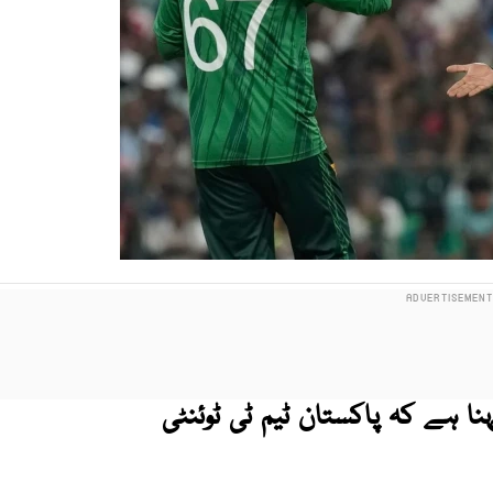
نا ہے کہ پاکستان ٹیم ٹی ٹوئنٹی