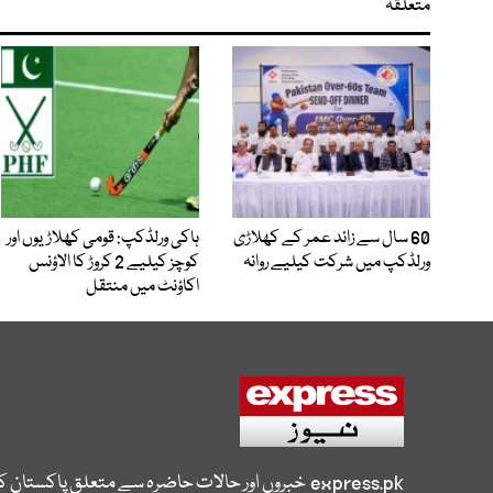
متعلقہ
60 سال سے زائد عمر کے کھلاڑی
ہاکی ورلڈکپ: قومی کھلاڑیوں اور
ورلڈکپ میں شرکت کیلیے روانہ
کوچز کیلیے 2 کروڑ کا الاؤنس
اکاؤنٹ میں منتقل
express.pk
خبروں اور حالات حاضرہ سے متعلق پاکستان 