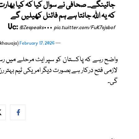
جائینگے... صحافی نے سوال کیا کہ کیا بھار
کہ یہ اللہ جانتا ہے ہم فائنل کھیلیں گے
Vc:
…
@Zespeaks
pic.twitter.com/FuK7sjsbof
February 17, 2026
— Qadir Khawaja (@iamqadirkhawaja)
واضح رہے کہ پاکستان کو سپر ایٹ مرحلے میں رس
لازمی فتح درکار ہے بصورت دیگر امریکی ٹیم بہتر ر
گی۔