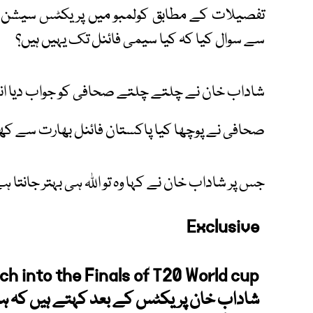
تفصیلات کے مطابق کولمبو میں پریکٹس سیشن 
سے سوال کیا کہ کیا سیمی فائنل تک یہیں ہیں؟
شاداب خان نے چلتے چلتے صحافی کو جواب دیا انشا
صحافی نے پوچھا کیا پاکستان فائنل بھارت سے کھ
جس پر شاداب خان نے کہا وہ تو اللہ ہی بہتر جانتا 
Exclusive
ch into the Finals of T20 World cup
شاداب خان پریکٹس کے بعد کہتے ہیں کہ ہم 