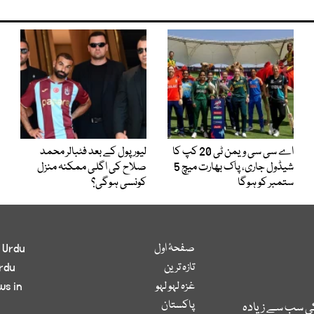
اے سی سی ویمن ٹی 20 کپ کا
لیور پول کے بعد فٹبالر محمد
شیڈول جاری، پاک بھارت میچ 5
صلاح کی اگلی ممکنہ منزل
ستمبر کو ہوگا
کونسی ہوگی؟
صفحۂ اول
 Urdu
تازہ ترین
rdu
غزہ لہو لہو
ws in
پاکستان
کی سب سے زیادہ