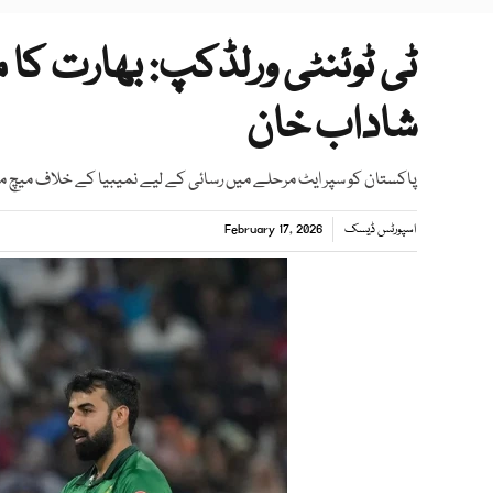
ٹی ٹوئنٹی ورلڈکپ: بھارت کا 
شاداب خان
پاکستان کو سپر ایٹ مرحلے میں رسائی کے لیے نمیبیا کے خلاف میچ می
اسپورٹس ڈیسک
February 17, 2026