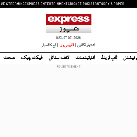
IVE STREAMING
EXPRESS ENTERTAINMENT
CRICKET PAKISTAN
TODAY'S PAPER
AUGUST 07, 2026
اشتہار لگائیں |
لائیو ٹی وی
| آج کا اخبار
ر نیشنل
ٹاپ ٹرینڈ
انٹرٹینمنٹ
لائف اسٹائل
فیکٹ چیک
صحت