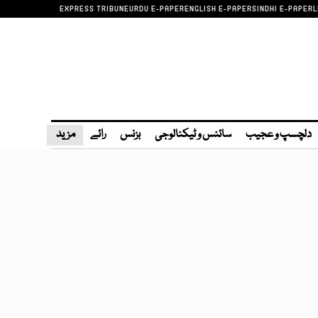
EXPRESS TRIBUNE
URDU E-PAPER
ENGLISH E-PAPER
SINDHI E-PAPER
L
دلچسپ و عجیب
سائنس و ٹیکنالوجی
بزنس
رائے
مزید