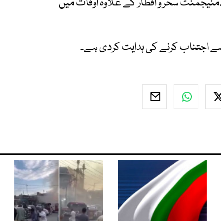
ڈمنیجمنٹ سحر و افطار کے علاوہ اوقات میں
 سے اجتناب کرنے کی ہدایت کردی ہے۔