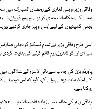
وفاقی وزیر اویس لغاری کے رمضان المبارک میں سحر
بنانے کے احکامات جاری کر دیے اور پاور ڈویژن ن
بجلی کمپنیوں کے لیے ایس او پیز جاری کردیے ہیں۔
اسی طرح وفاقی وزیر نے تمام ڈسکوز کو بجلی صارفین
سی ای اوز کو کنٹرول روم قائم کرنے کی ہدایت کردی 
پاورڈویژن کی جانب سے ہائی لاسز والے علاقوں میں
کے احکامات دیتے ہوئے کہا گیا کہ اس فیصلے کا 
روکنا ہے۔
وفاقی وزیر کی جانب سے زیادہ نقصانات والے علاقو