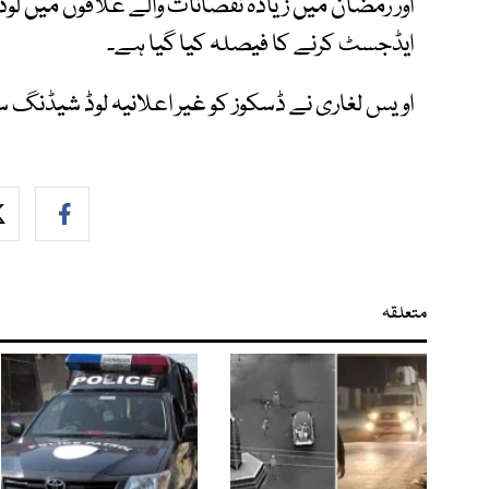
اور رمضان میں زیادہ نقصانات والے علاقوں میں لو
ایڈجسٹ کرنے کا فیصلہ کیا گیا ہے۔
اویس لغاری نے ڈسکوز کو غیر اعلانیہ لوڈ شیڈنگ
متعلقہ