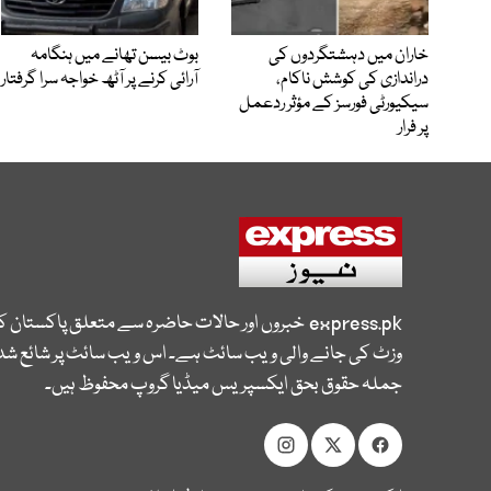
خاران میں دہشتگردوں کی
بوٹ بیسن تھانے میں ہنگامہ
دراندازی کی کوشش ناکام،
آرائی کرنے پر آٹھ خواجہ سرا گرفتار
سیکیورٹی فورسز کے مؤثر ردعمل
پر فرار
express.pk
خبروں اور حالات حاضرہ سے متعلق پاکستان 
وزٹ کی جانے والی ویب سائٹ ہے۔ اس ویب سائٹ پر شائع شدہ
جملہ حقوق بحق ایکسپریس میڈیا گروپ محفوظ ہیں۔