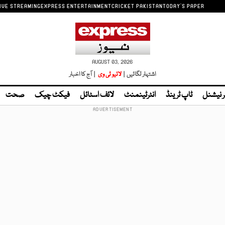
IVE STREAMING
EXPRESS ENTERTAINMENT
CRICKET PAKISTAN
TODAY'S PAPER
AUGUST 03, 2026
اشتہار لگائیں |
لائیو ٹی وی
| آج کا اخبار
ر نیشنل
ٹاپ ٹرینڈ
انٹرٹینمنٹ
لائف اسٹائل
فیکٹ چیک
صحت