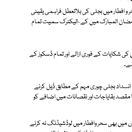
 و افطار میں بجلی کی بلاتعطل فراہمی یقینی
ے رمضان المبارک میں کے-الیکٹرک سمیت تمام
 کی شکایات کے فوری ازالے اور تمام ڈسکوز کے
ہے۔
 انسداد بجلی چوری مہم کے مطابق ڈیل کرنے
مقصد بقایاجات اور نقصانات میں اضافے کو
ں میں بھی سحر وافطار میں لوڈشیڈنگ نہ کرنے