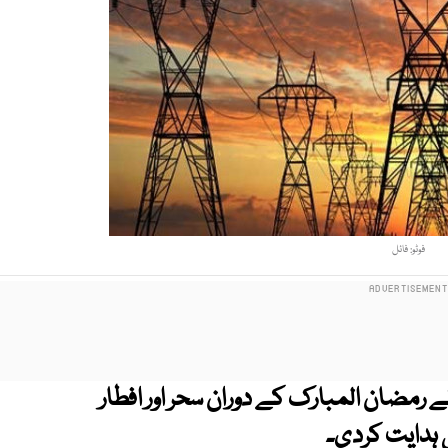
فوٹو: فائل
ے رمضان المبارک کے دوران سحر اور افطار
 ہدایت کردی۔