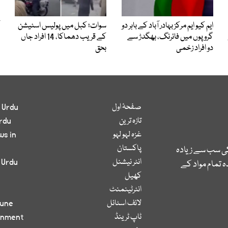
ایم کیو ایم مرکز بہادر آباد کے باہر دو
سوات؛ کبل میں پولیس اسٹیشن
گروپوں میں فائرنگ، بھگدڑ سے
کے قریب دھماکا، 14 افراد جاں
دو افراد زخمی
بحق
صفحۂ اول
 Urdu
تازہ ترین
rdu
غزہ لہو لہو
ws in
پاکستان
کی سب سے زیادہ
انٹر نیشنل
 Urdu
 تمام مواد کے
کھیل
انٹرٹینمنٹ
لائف اسٹائل
bune
ٹاپ ٹرینڈ
inment