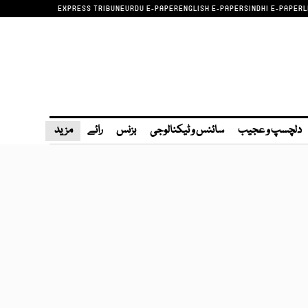
EXPRESS TRIBUNE
URDU E-PAPER
ENGLISH E-PAPER
SINDHI E-PAPER
L
دلچسپ و عجیب
سائنس و ٹیکنالوجی
بزنس
رائے
مزید