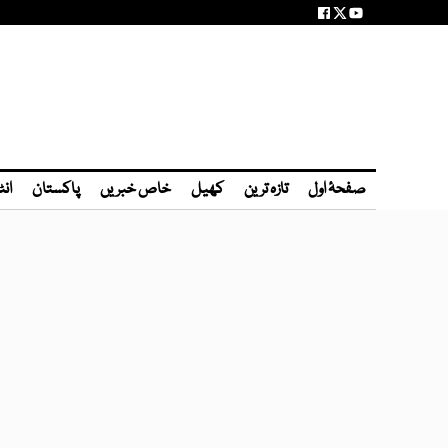
صفحۂ اول
تازہ ترین
کھیل
خاص خبریں
پاکستان
انٹ