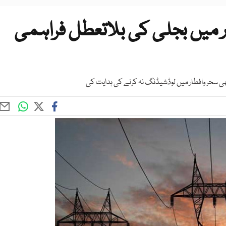
 میں بجلی کی بلاتعطل فراہمی
ھی سحر وافطار میں لوڈشیڈنگ نہ کرنے کی ہدایت کی