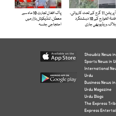
آپریشن 11 گرج کے تحت کارروائی،
پاک افغان تجارت 10 ماہ سے
فتنۃ الخوارج کے 10 دہشتگرد
معطل، لنڈیکوتل بازار میں
ہلاک، ویڈیو بھی جاری
احتجاجی جلسہ
Showbiz News in
Sports News in U
International Ne
Urdu
Business News in
Urdu Magazine
Urdu Blogs
The Express Tri
Express Enterta