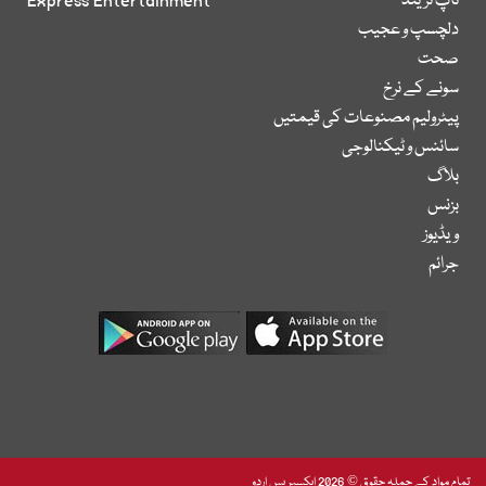
ٹاپ ٹرینڈ
Express Entertainment
دلچسپ و عجیب
صحت
سونے کے نرخ
پیٹرولیم مصنوعات کی قیمتیں
سائنس و ٹیکنالوجی
بلاگ
بزنس
ویڈیوز
جرائم
تمام مواد کے جملہ حقوق © 2026 ایکسپریس اردو