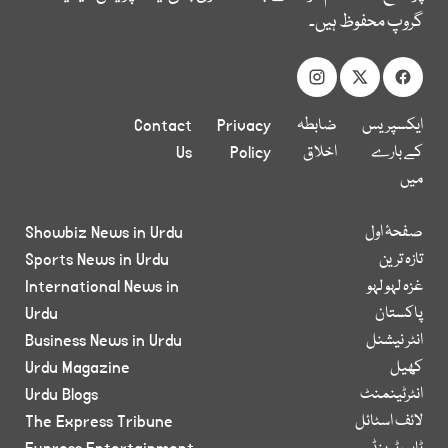
گروپ محفوظ ہیں۔
ایکسپریس
ضابطہ
Privacy
Contact
کے بارے
اخلاق
Policy
Us
میں
صفحۂ اول
Showbiz News in Urdu
تازہ ترین
Sports News in Urdu
غزہ لہو لہو
International News in
پاکستان
Urdu
انٹر نیشنل
Business News in Urdu
کھیل
Urdu Magazine
انٹرٹینمنٹ
Urdu Blogs
لائف اسٹائل
The Express Tribune