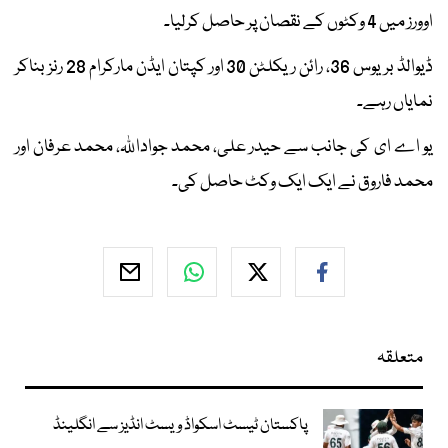
اوورز میں 4 وکٹوں کے نقصان پر حاصل کرلیا۔
ڈیوالڈ بریوس 36، رائن ریکلٹن 30 اور کپتان ایڈن مارکرام 28 رنز بناکر
نمایاں رہے۔
یو اے ای کی جانب سے حیدر علی، محمد جواداللہ، محمد عرفان اور
محمد فاروق نے ایک ایک وکٹ حاصل کی۔
متعلقہ
پاکستان ٹیسٹ اسکواڈ ویسٹ انڈیز سے انگلینڈ