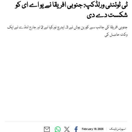
ٹی ٹوئنٹی ورلڈکپ: جنوبی افریقا نے یو اے ای کو
شکست دے دی
جنوبی افریقا کی جانب سے کوربن بوش نے 3، اینرچ نورکیا نے 2 اور جارج لنڈے نے ایک
وکٹ حاصل کی
اسپورٹس ڈیسک
February 18, 2026