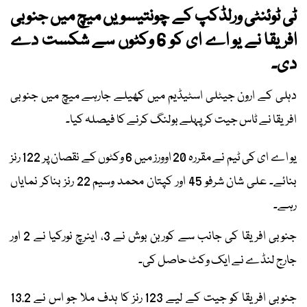
ٹی ٹوئنٹی ورلڈکپ کے چونتیسویں میچ میں جنوبی
افریقا نے یو اے ای کو 6 وکٹوں سے شکست دے
دی۔
دہلی کے ارون جیٹلی اسٹیڈیم میں کھیلے جارہے میچ میں جنوبی
افریقا نے ٹاس جیت کر پہلے بولنگ کرنے کا فیصلہ کیا۔
یو اے ای کی ٹیم نے مقررہ 20 اوورز میں 6 وکٹوں کے نقصان پر 122 رنز
بنائے۔ علی شان شرفو 45 اور کپتان محمد وسیم 22 رنز بناکر نمایاں
رہے۔
جنوبی افریقا کی جانب سے کوربن بوش نے 3، اینرچ نورکیا نے 2 اور
جارج لنڈے نے ایک وکٹ حاصل کی۔
جنوبی افریقا کو جیت کے لیے 123 رنز کا ہدف ملا جو اس نے 13.2