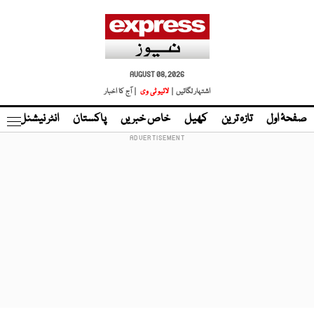
AUGUST 08, 2026
اشتہار لگائیں |
لائیو ٹی وی
| آج کا اخبار
صفحۂ اول
تازہ ترین
کھیل
خاص خبریں
پاکستان
انٹر نیشنل
ٹا