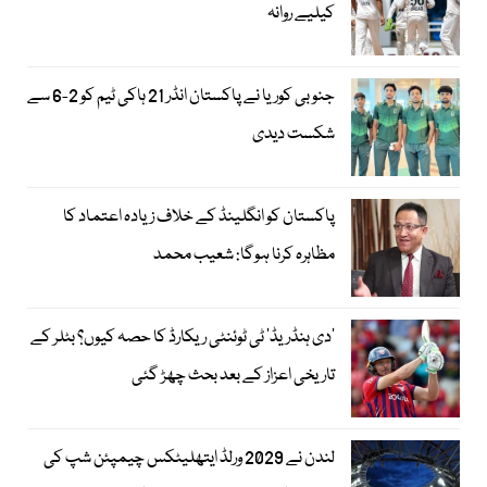
کیلیے روانہ
جنوبی کوریا نے پاکستان انڈر 21 ہاکی ٹیم کو 2-6 سے
شکست دیدی
پاکستان کو انگلینڈ کے خلاف زیادہ اعتماد کا
مظاہرہ کرنا ہوگا: شعیب محمد
’دی ہنڈریڈ‘ ٹی ٹوئنٹی ریکارڈ کا حصہ کیوں؟ بٹلر کے
تاریخی اعزاز کے بعد بحث چھڑ گئی
لندن نے 2029 ورلڈ ایتھلیٹکس چیمپئن شپ کی