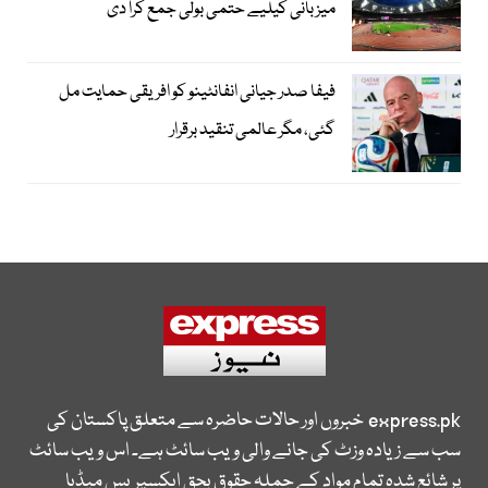
میزبانی کیلیے حتمی بولی جمع کرا دی
فیفا صدر جیانی انفانٹینو کو افریقی حمایت مل
گئی، مگر عالمی تنقید برقرار
express.pk
خبروں اور حالات حاضرہ سے متعلق پاکستان کی
سب سے زیادہ وزٹ کی جانے والی ویب سائٹ ہے۔ اس ویب سائٹ
پر شائع شدہ تمام مواد کے جملہ حقوق بحق ایکسپریس میڈیا