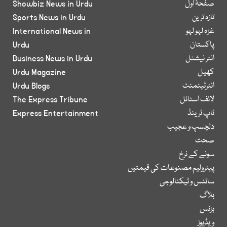
صفحۂ اول
Showbiz News in Urdu
تازہ ترین
Sports News in Urdu
غزہ لہو لہو
International News in
پاکستان
Urdu
انٹر نیشنل
Business News in Urdu
کھیل
Urdu Magazine
انٹرٹینمنٹ
Urdu Blogs
لائف اسٹائل
The Express Tribune
ٹاپ ٹرینڈ
Express Entertainment
دلچسپ و عجیب
صحت
سونے کے نرخ
پیٹرولیم مصنوعات کی قیمتیں
سائنس و ٹیکنالوجی
بلاگ
بزنس
ویڈیوز