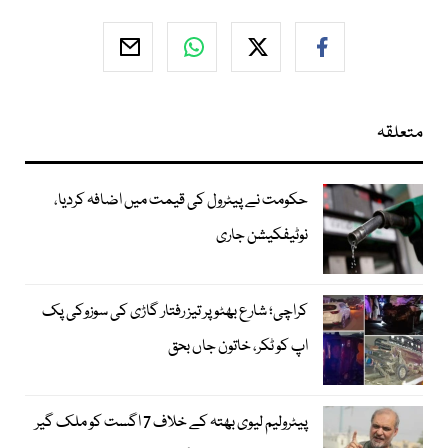
متعلقہ
حکومت نے پیٹرول کی قیمت میں اضافہ کردیا،
نوٹیفکیشن جاری
کراچی؛ شارع بھٹو پر تیز رفتار گاڑی کی سوزوکی پک
اپ کو ٹکر، خاتون جاں بحق
پیٹرولیم لیوی بھتہ کے خلاف 7 اگست کو ملک گیر