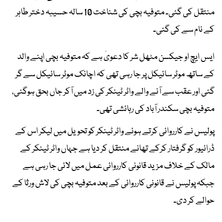
منتقل کی گئی۔ متوفیہ بچی کی شناخت 10 سالہ حسیبہ دختر طاہر
کے نام سے کی گئی۔
ایس ایچ او جیکسن مٹھل شر کا دعویٰ ہے کہ متوفیہ بچی اپنے والد
کے ساتھ موٹر سائیکل پر جا رہی تھی کہ اچانک موٹر سائیکل سے گر
گئی اور عقب سے آنے والے واٹر ٹینکر کی زد میں آکر جاں بحق ہوگئی،
متوفیہ بچی سکندر آباد کی رہائشی تھی۔
پولیس نے کارروائی کرتے ہوئے واٹر ٹینکر کو تحویل میں لیکر اس کے
ڈرائیور کو گرفتار کرکے تھانے منتقل کر دیا ہے جہاں واٹر ٹینکر کے
مالک کے خلاف مزید قانونی کارروائی عمل میں لائی جا رہی ہے
جبکہ پولیس نے قانونی کارروائی کے بعد متوفیہ بچی کی لاش ورثا کے
حوالے کر دی۔