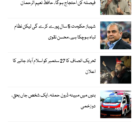
فیصلہ کن احتجاج ہوگا، حافظ نعیم الرحمان
شہباز حکومت 5 سال پورے کرے گی لیکن نظام
تباہ ہوچکا ہے، محسن نقوی
تحریک انصاف کا 27 ستمبر کو اسلام آباد جانے کا
اعلان
بنوں میں مبینہ ڈرون حملہ، ایک شخص جاں بحق،
دو زخمی