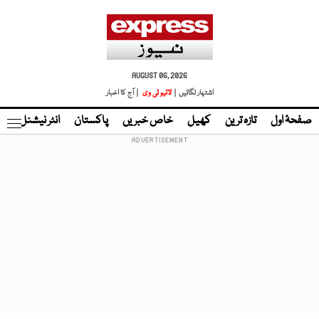
AUGUST 06, 2026
اشتہار لگائیں |
لائیو ٹی وی
| آج کا اخبار
صفحۂ اول
تازہ ترین
کھیل
خاص خبریں
پاکستان
انٹر نیشنل
ٹا