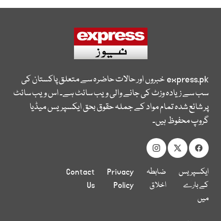
express.pk
خبروں اور حالات حاضرہ سے متعلق پاکستان کی
سب سے زیادہ وزٹ کی جانے والی ویب سائٹ ہے۔ اس ویب سائٹ
پر شائع شدہ تمام مواد کے جملہ حقوق بحق ایکسپریس میڈیا
گروپ محفوظ ہیں۔
ایکسپریس
ضابطہ
Privacy
Contact
کے بارے
اخلاق
Policy
Us
میں