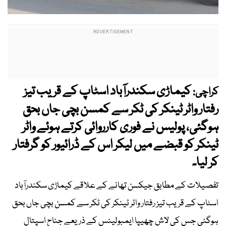
کیماڑی سکندرآباد اسٹاپ کے قریب تیز
کراچی:
رفتار واٹر ٹینکر کی ٹکر سے کمسن بچی جاں بحق
ہوگئی، پولیس نے فوری کارروائی کرتے ہوئے واٹر
ٹینکر کو قبضے میں لیکر اس کے ڈرائیور کو گرفتار
کر لیا۔
تفصیلات کے مطابق جیکسن تھانے کے علاقے کیماڑی سکندرآباد
اسٹاپ کے قریب تیز رفتار واٹر ٹینکر کی ٹکر سے کمسن بچی جاں بحق
ہوگئی جس کی لاش چھیپا ایمبولینس کے ذریعے جناح اسپتال