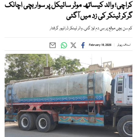
کراچی؛ والد کیساتھ موٹر سائیکل پر سوار بچی اچانک
گرکر ٹینکر کی زد میں آگئی
کم سن بچی موقع پر ہی دم توڑ گئی، واٹر ٹینکر ڈرائیور گرفتار
اسٹاف رپورٹر
February 18, 2026