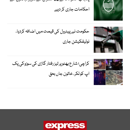
احکامات جاری کر دیے
حکومت نے پیٹرول کی قیمت میں اضافہ کردیا،
نوٹیفکیشن جاری
کراچی؛ شارع بھٹو پر تیز رفتار گاڑی کی سوزوکی پک
اپ کو ٹکر، خاتون جاں بحق