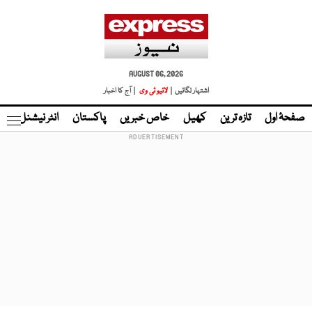
AUGUST 06, 2026
اشتہار لگائیں |
لائیو ٹی وی
| آج کا اخبار
صفحۂ اول
تازہ ترین
کھیل
خاص خبریں
پاکستان
انٹر نیشنل
ٹا