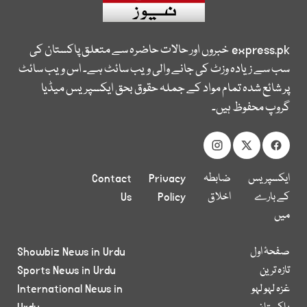
express.pk
خبروں اور حالات حاضرہ سے متعلق پاکستان کی
سب سے زیادہ وزٹ کی جانے والی ویب سائٹ ہے۔ اس ویب سائٹ
پر شائع شدہ تمام مواد کے جملہ حقوق بحق ایکسپریس میڈیا
گروپ محفوظ ہیں۔
ایکسپریس
ضابطہ
Privacy
Contact
کے بارے
اخلاق
Policy
Us
میں
صفحۂ اول
Showbiz News in Urdu
تازہ ترین
Sports News in Urdu
غزہ لہو لہو
International News in