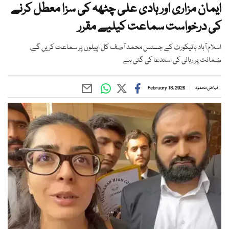
ایمان مزاری اور ہادی علی چٹھہ کی سزا معطل کرنے
کی درخواست سماعت کیلیے مقرر
اسلام آباد ہائیکورٹ کے جسٹس محمد آصف کل اپیلوں پر سماعت کریں گے،
ضمانت پر رہائی کی استدعا کی گئی ہے
فیاض محمود
February 18, 2026