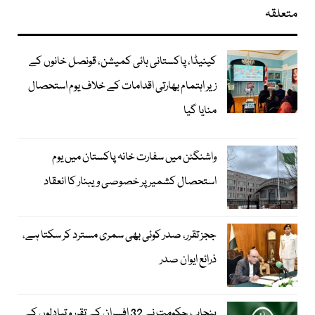
متعلقہ
کینیڈا، پاکستانی ہائی کمیشن، قونصل خانوں کے
زیر اہتمام بھارتی اقدامات کے خلاف یوم استحصال
منایا گیا
واشنگٹن میں سفارت خانہ پاکستان میں یوم
استحصال کشمیر پر خصوصی ویبنار کا انعقاد
ججز تقرر، صدر کوئی بھی سمری مسترد کر سکتا ہے،
ذرائع ایوان صدر
پنجاب حکومت نے 32 افسران کے تقرر و تبادلوں کے