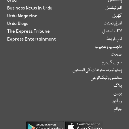
پاکستان
Urdu
انٹر نیشنل
Business News in Urdu
کھیل
Urdu Magazine
انٹرٹینمنٹ
Urdu Blogs
لائف اسٹائل
The Express Tribune
ٹاپ ٹرینڈ
Express Entertainment
دلچسپ و عجیب
صحت
سونے کے نرخ
پیٹرولیم مصنوعات کی قیمتیں
سائنس و ٹیکنالوجی
بلاگ
بزنس
ویڈیوز
جرائم