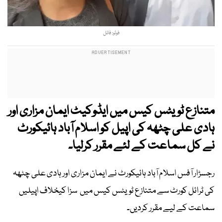
فوٹو: فائل
متنازع ٹویٹس کیس میں ایڈوکیٹ ایمان مزاری اور
ہادی علی چٹھہ کی اپیل کو اسلام آباد ہائیکورٹ
نے کل سماعت کے لئے مقرر کرلیا۔
رجسڑار آفس اسلام آباد ہائیکورٹ نے ایمان مزاری اور ہادی علی چٹھہ
کی ٹرائل کورٹ سے متنازع ٹویٹس کیس میں سزا کیخلاف اپیلیں
سماعت کے لیے مقرر کردیں۔