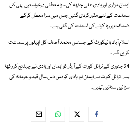
ایمان مزاری اور ہادی علی چٹھہ کی سزا معطلی درخواستیں بھی کل
سماعت کے لئے مقرر کردی گئیں جس میں سزا معطل کرکے
ضمانت پر رہا کرنے کی استدعا کی گئی ہے۔
اسلام آباد ہائیکورٹ کے جسٹس محمد آصف کل اپیلوں پر سماعت
کریں گے ۔
24 جنوری کے ٹرائل کورٹ کے آرڈر کو ایمان اور ہادی نے چیلنج کر رکھا
ہے، ٹرائل کورٹ نے ایمان اور ہادی کو دس دس سال قید و جرمانہ کی
سزائیں سنائیں تھیں۔