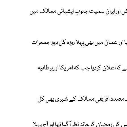
ش اور ایران سمیت جنوب ایشیائی ممالک میں
یا اور عمان میں بھی پہلا روزہ کل بروز جمعرات
 کا اعلان کردیا جب کہ امریکا اور برطانیہ
وگا۔ متعدد افریقی ممالک کے شہری بھی کل
مضان کا چاند نظر آگیا تھا اور آج پہلا