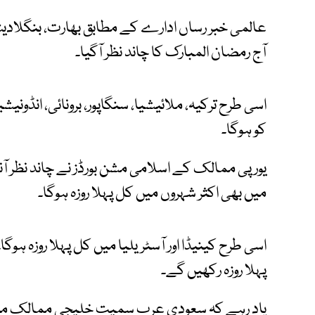
عالمی خبر رساں ادارے کے مطابق بھارت، بنگلادی
آج رمضان المبارک کا چاند نظر آگیا۔
اسی طرح ترکیہ، ملائیشیا، سنگاپور، برونائی، انڈونیش
کو ہوگا۔
یورپی ممالک کے اسلامی مشن بورڈز نے چاند نظر آنے
میں بھی اکثر شہروں میں کل پہلا روزہ ہوگا۔
اسی طرح کینیڈا اور آسٹریلیا میں کل پہلا روزہ ہ
پہلا روزہ رکھیں گے۔
یاد رہے کہ سعودی عرب سمیت خلیجی ممالک میں کل ر