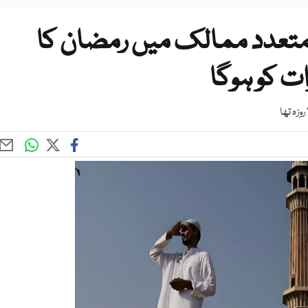
متعدد ممالک میں رمضان کا
ات کو ہوگا
وزہ تھا