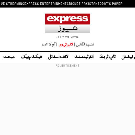
IVE STREAMING
EXPRESS ENTERTAINMENT
CRICKET PAKISTAN
TODAY'S PAPER
JULY 29, 2026
اشتہار لگائیں |
لائیو ٹی وی
| آج کا اخبار
ر نیشنل
ٹاپ ٹرینڈ
انٹرٹینمنٹ
لائف اسٹائل
فیکٹ چیک
صحت