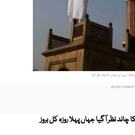
ممالک میں آج رمضان کا چاند نظر آگیا
شیائی اور یورپی ممالک میں رمضان 2026 کا چاند نظر آگیا جہاں پہلا روزہ کل بروز