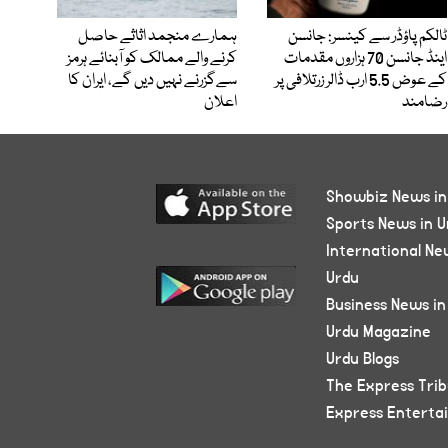
ٹالکم پاؤڈر سے کینسر: جانسن
ہمارے منجمد اثاثے حاصل
اینڈ جانسن 70 ہزاروں مقدمات
کرنے والے ممالک کو آبنائے ہرمز
کے عوض 5.5 ارب ڈالر زرتلافی پر
سےگزرنے نہیں دیں گے، ایران کا
رضامند
اعلان
Showbiz News in
Sports News in U
International Ne
Urdu
Business News in
Urdu Magazine
Urdu Blogs
The Express Tri
Express Enterta