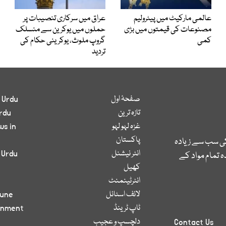
عالمی مارکیٹ میں پیٹرولیم
عراق میں سرکاری تنصیبات پر
مصنوعات کی قیمتوں میں بڑی
حملوں میں یوکرین سے منسلک
کمی
گروپ ملوث، یوکرینی حکام کی
تردید
صفحۂ اول
 Urdu
تازہ ترین
rdu
غزہ لہو لہو
ws in
پاکستان
کی سب سے زیادہ
انٹر نیشنل
 Urdu
 تمام مواد کے
کھیل
انٹرٹینمنٹ
لائف اسٹائل
bune
ٹاپ ٹرینڈ
inment
دلچسپ و عجیب
Contact Us