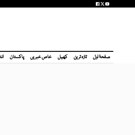
صفحۂ اول
تازہ ترین
کھیل
خاص خبریں
پاکستان
انٹ