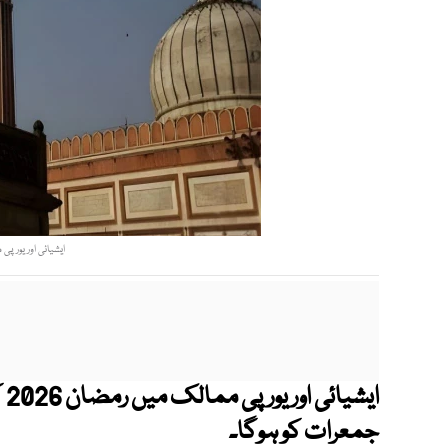
ایشیائی اور یورپی 
ای
جمعرات کو ہوگا۔