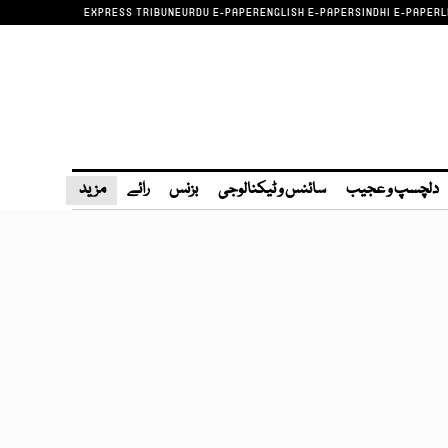
EXPRESS TRIBUNE
URDU E-PAPER
ENGLISH E-PAPER
SINDHI E-PAPER
L
دلچسپ و عجیب
سائنس و ٹیکنالوجی
بزنس
رائے
مزید