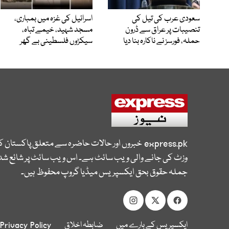
سعودی عرب کی تیل کی
اسرائیل کی غزہ میں بمباری،
تنصیبات پر عراق سے ڈرون
مسجد شہید، خیمے تباہ،
حملہ، فورسز نے ناکارہ بنا دیا
سیکڑوں فلسطینی بے گھر
express.pk
خبروں اور حالات حاضرہ سے متعلق پاکستان 
وزٹ کی جانے والی ویب سائٹ ہے۔ اس ویب سائٹ پر شائع شدہ
جملہ حقوق بحق ایکسپریس میڈیا گروپ محفوظ ہیں۔
ایکسپریس کے بارے میں
ضابطہ اخلاق
Privacy Policy