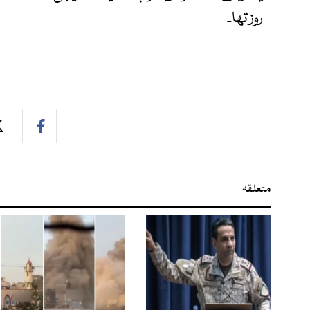
روز تھا۔
متعلقہ