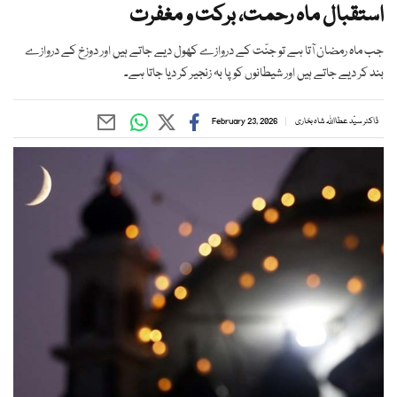
استقبال ماہ رحمت، برکت و مغفرت
جب ماہ رمضان آتا ہے تو جنّت کے دروازے کھول دیے جاتے ہیں اور دوزخ کے دروازے
بند کر دیے جاتے ہیں اور شیطانوں کو پا بہ زنجیر کر دیا جاتا ہے۔
ڈاکٹر سیّد عطااﷲ شاہ بخاری
February 23, 2026