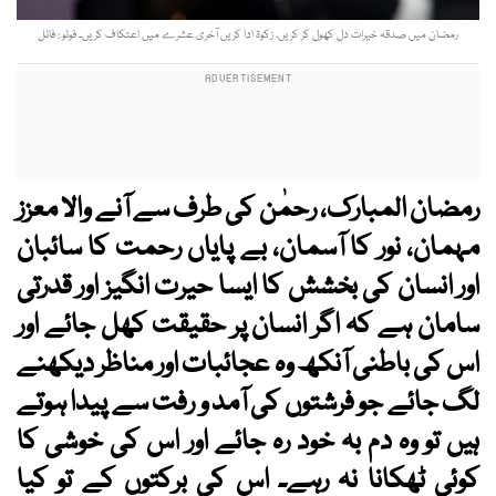
رمضان میں صدقہ خیرات دل کھول کر کریں، زکوٰۃ ادا کریں آخری عشرے میں اعتکاف کریں۔ فوٹو : فائل
رمضان المبارک، رحمٰن کی طرف سے آنے والا معزز
مہمان، نور کا آسمان، بے پایاں رحمت کا سائبان
اور انسان کی بخشش کا ایسا حیرت انگیز اور قدرتی
سامان ہے کہ اگر انسان پر حقیقت کھل جائے اور
اس کی باطنی آنکھ وہ عجائبات اور مناظر دیکھنے
لگ جائے جو فرشتوں کی آمد و رفت سے پیدا ہوتے
ہیں تو وہ دم بہ خود رہ جائے اور اس کی خوشی کا
کوئی ٹھکانا نہ رہے۔ اس کی برکتوں کے تو کیا