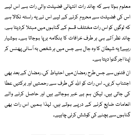
معلوم ہوتا ہے کہ چاند رات انتہائی فضیلت والی رات ہے اس لیے
اس کی فضیلت سے محروم کرنے کے لیے اس نے یہ راستہ نکالا ہے
کہ لوگوں کو اس رات مختلف قسم کے گناہوں میں مبتلا کردیتا ہے،
چاند نظر آتے ہی ہر طرف خرافات کا ہنگامہ برپا ہوجاتا ہے۔ ہوشیار
رہیے! یہ شیطان کا وہ جال ہے جس میں ہر شخص بہ آسانی پھنس کر
اپنا اجر گنوا دیتا ہے۔
ان فتنوں سے جس طرح رمضان میں احتیاط کی، رمضان کے بعد بھی
اجتناب کریں۔ اس رات کو اﷲ کی طرف سے رحمتیں اور برکتیں عطا
کی جاتی ہیں، لیکن ہم بے خبر ہوجاتے ہیں اور حاصل کرنے والے
انعامات ضایع کرنے کے درپے ہوتے ہیں، لہذا ہمیں اس رات بھی
گناہوں سے بچنے کی کوشش کرنی چاہیے۔