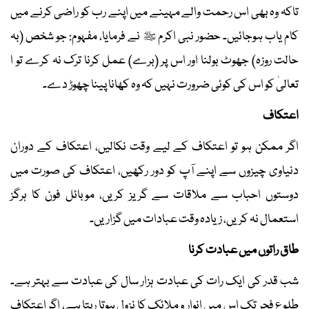
تاکہ وہ بھی اس رحمت والے مہینے میں اپنے رب کو راضی کرنے میں
کام یاب ہوجائیں۔ حضور نبی اکرم ﷺ نے فرمایا، مفہوم: جو شخص (بہ
حالت روزہ) جھوٹ بولنا اور اس پر (برے) عمل کرنا ترک نہ کرے تو ا
تعالیٰ کو اس کی کوئی ضرورت نہیں کہ وہ کھانا پینا چھوڑ دے۔
اعتکاف
اگر ممکن ہو تو اعتکاف کے لیے وقت نکالیں، اعتکاف کے دوران
دنیاوی چیزوں سے اپنے آپ کو دور رکھیں، اعتکاف کی صورت میں
دوستوں احباب سے ملاقات سے گریز کریں، موبائل فون کا ہرگز
استعمال نہ کریں، زیادہ وقت عبادات میں گزاریں۔
طاق راتوں میں عبادت کرنا
شب قدر کی ایک رات کی عبادت ہزار سال کی عبادت سے بہتر ہے۔
طلوع فجر تک اس میں انوار و ملائک کا نزول ہوتا رہتا ہے، اگر اعتکاف