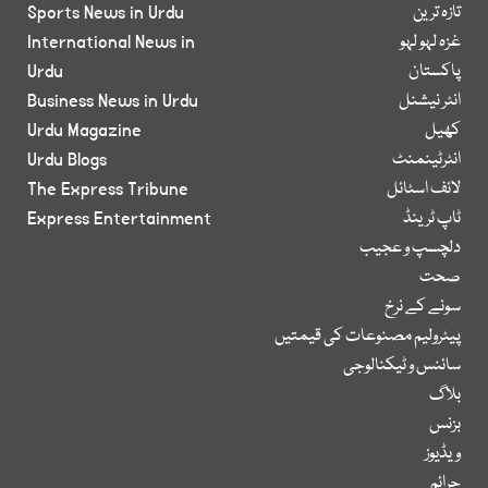
تازہ ترین
Sports News in Urdu
غزہ لہو لہو
International News in
پاکستان
Urdu
انٹر نیشنل
Business News in Urdu
کھیل
Urdu Magazine
انٹرٹینمنٹ
Urdu Blogs
لائف اسٹائل
The Express Tribune
ٹاپ ٹرینڈ
Express Entertainment
دلچسپ و عجیب
صحت
سونے کے نرخ
پیٹرولیم مصنوعات کی قیمتیں
سائنس و ٹیکنالوجی
بلاگ
بزنس
ویڈیوز
جرائم