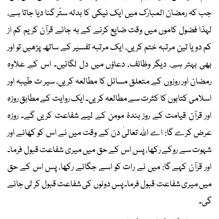
جب کہ رمضان المبارک میں ایک نیکی کا بدلہ ستّر گنا دیا جاتا ہے،
لہذا فضول کاموں میں وقت ضایع کرنے کے بہ جائے قرآن کریم کم از
کم دو یا تین مرتبہ ختم کریں، ایک مرتبہ تفسیر کے ساتھ پڑھیں تو اور
بھی بہتر ہے، دیگر وظائف، دعاؤں میں دل لگائیں۔ اس کے علاوہ
رمضان اور روزوں کے متعلق مسائل کا مطالعہ کریں، سیر ت طیبہ اور
اسلامی کتابوں کا کثرت سے مطالعہ کریں۔ ایک روایت کے مطابق روزہ
اور قرآن قیامت کے روز بندۂ مومن کے لیے شفاعت کریں گے۔ روزہ
عرض کرے گا: اے اﷲ تعالیٰ دن کے وقت میں نے اس کو کھانے اور
شہوت سے روکے رکھا، پس اس کے حق میں میری شفاعت قبول فرما۔
اور قرآن کہے گا: میں نے رات کو اسے جگائے رکھا، پس اس کے حق
میں میری شفاعت قبول فرما۔ پس دونوں کی شفاعت قبول کر لی جائے
گی۔