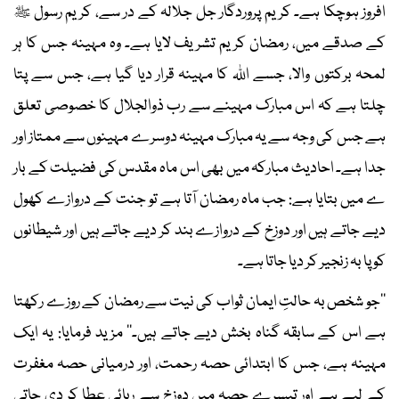
افروز ہوچکا ہے۔ کریم پروردگار جل جلالہ کے در سے، کریم رسول ﷺ
کے صدقے میں، رمضان کریم تشریف لایا ہے۔ وہ مہینہ جس کا ہر
لمحہ برکتوں والا، جسے اﷲ کا مہینہ قرار دیا گیا ہے، جس سے پتا
چلتا ہے کہ اس مبارک مہینے سے رب ذوالجلال کا خصوصی تعلق
ہے جس کی وجہ سے یہ مبارک مہینہ دوسرے مہینوں سے ممتاز اور
جدا ہے۔ احادیث مبارکہ میں بھی اس ماہ مقدس کی فضیلت کے بار
ے میں بتایا ہے: جب ماہ رمضان آتا ہے تو جنت کے دروازے کھول
دیے جاتے ہیں اور دوزخ کے دروازے بند کر دیے جاتے ہیں اور شیطانوں
کو پا بہ زنجیر کر دیا جاتا ہے۔
’’جو شخص بہ حالتِ ایمان ثواب کی نیت سے رمضان کے روزے رکھتا
ہے اس کے سابقہ گناہ بخش دیے جاتے ہیں۔‘‘ مزید فرمایا: یہ ایک
مہینہ ہے، جس کا ابتدائی حصہ رحمت، اور درمیانی حصہ مغفرت
کے لیے ہے اور تیسرے حصہ میں دوزخ سے رہائی عطا کر دی جاتی