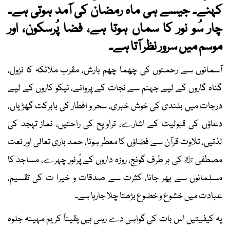
کہنے۔ جیسے ہی ماہ رمضان کی آمد ہوتی ہے۔
چار سُو نور کا سماں ہوتا ہے، فضا پُرسکون، اور
موسم میں سرور نظر آتا ہے۔
آسمانوں سے رحمتوں کی چھما چھم بارش، مقرب ملائکہ کا نزول،
گناہ گاروں کے لیے جہنم سے نجات کے پروانے، نیکو کاروں کے لیے
درجات میں بلندی کی خوش خبری، سحر و افطار کی بابرکت گھڑیاں،
دعاؤں کی قبولیت کے اشارے، تراویح کی راحتیں، نماز تہجد کی
لذتیں، تلاوت قرآن سے فضاؤں کا معطر ہونا، حمد باری تعالی اور نعت
مصطفی ﷺ کی ہر طرف گونج، روزہ داروں کے پُرنور چہرے، مساجد کا
مسلمانوں سے بھر جانا، کثرت سے صدقات و خیرا ت کی تقسیم،
عبادت میں خشوع و خضوع بڑھتا چلا جارہا ہے۔
یہ کیفیتیں اس بات کی گواہی دے رہی ہیں یقیناً کریم مہینہ جلوہ