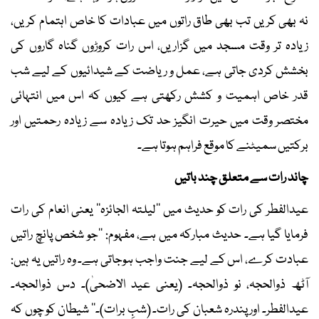
نہ بھی کریں تب بھی طاق راتوں میں عبادات کا خاص اہتمام کریں،
زیادہ تر وقت مسجد میں گزاریں، اس رات کروڑوں گناہ گاروں کی
بخشش کردی جاتی ہے، عمل و ریاضت کے شیدائیوں کے لیے شب
قدر خاص اہمیت و کشش رکھتی ہے کیوں کہ اس میں انتہائی
مختصر وقت میں حیرت انگیز حد تک زیادہ سے زیادہ رحمتیں اور
برکتیں سمیٹنے کا موقع فراہم ہوتا ہے۔
چاند رات سے متعلق چند باتیں
عیدالفطر کی رات کو حدیث میں ’’لیلتہ الجائزہ‘‘ یعنی انعام کی رات
فرمایا گیا ہے۔ حدیث مبارکہ میں ہے، مفہوم: ’’جو شخص پانچ راتیں
عبادت کرے، اس کے لیے جنت واجب ہوجاتی ہے۔ وہ راتیں یہ ہیں:
آٹھ ذوالحجہ، نو ذوالحجہ۔ (یعنی عید الاضحیٰ)۔ دس ذوالحجہ۔
عیدالفطر۔ اور پندرہ شعبان کی رات۔ (شبِ برات)۔‘‘ شیطان کو چوں کہ