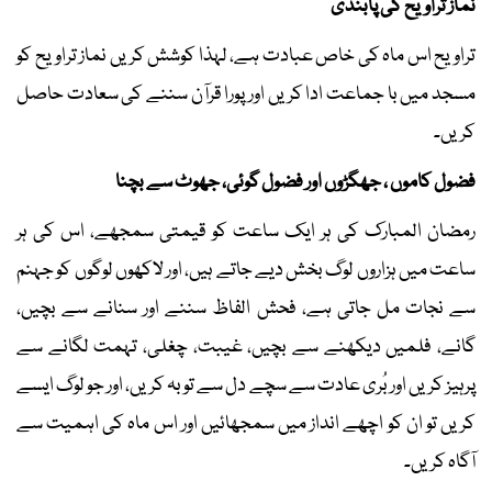
نماز تراویح کی پابندی
تراویح اس ماہ کی خاص عبادت ہے، لہذا کوشش کریں نماز تراویح کو
مسجد میں با جماعت ادا کریں اور پورا قرآن سننے کی سعادت حاصل
کریں۔
فضول کاموں ، جھگڑوں اور فضول گوئی، جھوٹ سے بچنا
رمضان المبارک کی ہر ایک ساعت کو قیمتی سمجھے، اس کی ہر
ساعت میں ہزاروں لوگ بخش دیے جاتے ہیں، اور لاکھوں لوگوں کو جہنم
سے نجات مل جاتی ہے، فحش الفاظ سننے اور سنانے سے بچیں،
گانے، فلمیں دیکھنے سے بچیں، غیبت، چغلی، تہمت لگانے سے
پرہیز کریں اور بُری عادت سے سچے دل سے توبہ کریں، اور جو لوگ ایسے
کریں تو ان کو اچھے انداز میں سمجھائیں اور اس ماہ کی اہمیت سے
آگاہ کریں۔