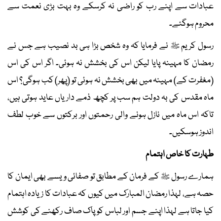
عبادات سے اپنے رب کو راضی نہ کرسکے وہ بہت بڑی نعمت سے
محروم ہوگئے۔
رسول کریم ﷺ نے فرمایا کہ وہ شخص بڑا ہی بد نصیب ہے جس نے
رمضان کا مہینہ پایا لیکن اس کی بخشش نہ ہوئی۔ اگر اس کی اس
(مغفرت کے) مہینہ میں بھی بخشش نہ ہوئی تو (پھر) کب ہوگی؟ اس
ماہ مقدس کی بہ دولت ہم سب پر کچھ ذمے داریاں عاید ہوتی ہیں،
تاکہ اس ماہ میں نازل ہونے والی رحمتوں اور برکتوں سے خوب لطف
اندوز ہوسکیں۔
طہارت کا خاص اہتمام
ہمارے رسول ﷺ کے فرمان کے مطابق تو صفائی ویسے بھی ایمان کا
حصہ ہے، لہذا رمضان المبارک میں کیوں کہ عبادات کا زیادہ اہتمام
کیا جاتا ہے لہذا اپنے جسم اور لباس کو پاک صاف رکھنے کی کوشش