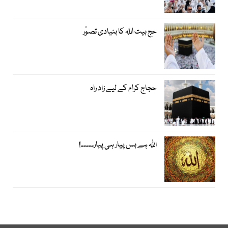
حج بیت اﷲ کا بنیادی تصوّر
حجاج کرام کے لیے زاد راہ
اﷲ ہے بس پیار ہی پیار۔۔۔۔۔!