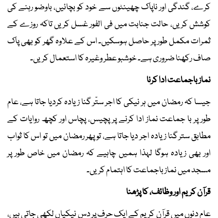
کرے، گندگی اور ناپاک چھینٹوں سے خود کو بچائیں، باوضو رہنے کی
کوشش کریں، حالت جنابت میں فی الفور غسل کریں تاکہ روزے کے
ثمرات مکمل طور پر حاصل ہوسکیں۔ اس کے علاوہ گھر کو بھی پاک
صاف رکھنا ضروری ہے۔ خوشبو عطر وغیرہ کا استعمال کریں۔
نماز باجماعت ادا کرنا
جیسا کہ رمضان میں ہر نیکی کا اجر ستّر گنا زیادہ کردیا جاتا ہے، عام
طور پر با جماعت نماز ادا کرنے پر پچیس، پچاس اور کچھ روایات کے
مطابق ستر گنا زیادہ اجر دیا جاتا ہے، تو پھر رمضان میں تو اس کا ثواب
اور بھی زیادہ ہوگا لہذا ہمیں چاہیے کہ رمضان میں خاص طور پر
مسجد میں نماز باجماعت کا اہتمام کریں۔
قرآن کریم اور وظائف، کا پڑھنا
عام دنوں میں قرآن کریم کے ایک حرف پر دس نیکیاں لکھی جاتی ہیں،