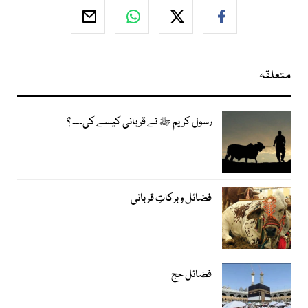
متعلقہ
رسول کریم ﷺ نے قربانی کیسے کی۔۔۔ ؟
فضائل و برکاتِ قربانی
فضائل حج