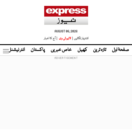
AUGUST 06, 2026
اشتہار لگائیں |
لائیو ٹی وی
| آج کا اخبار
صفحۂ اول
تازہ ترین
کھیل
خاص خبریں
پاکستان
انٹر نیشنل
ٹا