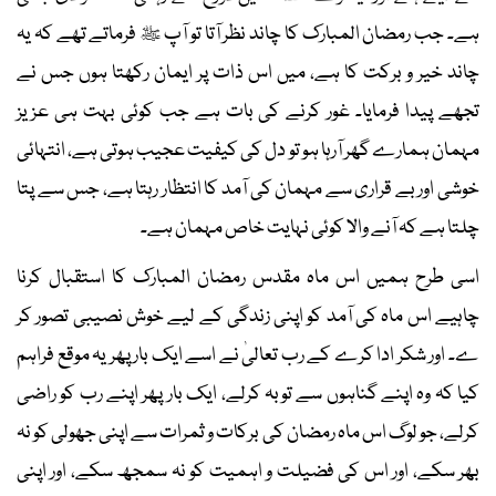
ہے۔ جب رمضان المبارک کا چاند نظر آتا تو آپ ﷺ فرماتے تھے کہ یہ
چاند خیر و برکت کا ہے، میں اس ذات پر ایمان رکھتا ہوں جس نے
تجھے پیدا فرمایا۔ غور کرنے کی بات ہے جب کوئی بہت ہی عزیز
مہمان ہمارے گھر آرہا ہو تو دل کی کیفیت عجیب ہوتی ہے، انتہائی
خوشی اور بے قراری سے مہمان کی آمد کا انتظار رہتا ہے، جس سے پتا
چلتا ہے کہ آنے والا کوئی نہایت خاص مہمان ہے۔
اسی طرح ہمیں اس ماہ مقدس رمضان المبارک کا استقبال کرنا
چاہیے اس ماہ کی آمد کو اپنی زندگی کے لیے خوش نصیبی تصور کر
ے۔ اور شکر ادا کرے کے رب تعالیٰ نے اسے ایک بار پھر یہ موقع فراہم
کیا کہ وہ اپنے گناہوں سے توبہ کرلے، ایک بار پھر اپنے رب کو راضی
کرلے، جو لوگ اس ماہ رمضان کی برکات و ثمرات سے اپنی جھولی کو نہ
بھر سکے، اور اس کی فضیلت و اہمیت کو نہ سمجھ سکے، اور اپنی