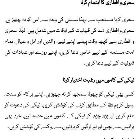
سحری و افطاری کا اہتمام کرنا
سحری کرنا مستحب ہے لہذا سستی کی وجہ سے اس کو نہ چھوڑیں،
سحری و افطاری دعا کی قبولیت کے اوقات میں شامل ہیں، لہٰذا سحری
و افطاری سے کچھ وقت پہلے اپنے لیے، والدین اور اہل و عیال، تمام
امت مسلمہ کے لیے خاص دعا کریں، اپنے روزے اور عبادات کی
قبولیت کے لیے دعا کریں۔
نیکی کے کاموں میں رغبت اختیار کرنا
کسی بھی نیکی کو چھوٹا سمجھ کر نہ چھوڑیں، اپنے ہر کام کو سنت ِ
رسول کریم ﷺ کے مطابق کرنے کی کوشش کریں، نیکی کی دعوت کو
عام کریں اور بڑھ چڑھ کر نیکی کے کاموں میں حصہ لیں، خود بھی
برائیوں سے بچیں اور اور لوگوں کو برائیوں سے روکنے کی کوشش کریں۔