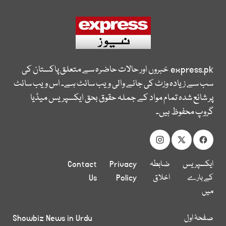
express.pk
خبروں اور حالات حاضرہ سے متعلق پاکستان کی
سب سے زیادہ وزٹ کی جانے والی ویب سائٹ ہے۔ اس ویب سائٹ
پر شائع شدہ تمام مواد کے جملہ حقوق بحق ایکسپریس میڈیا
گروپ محفوظ ہیں۔
ایکسپریس
ضابطہ
Privacy
Contact
کے بارے
اخلاق
Policy
Us
میں
صفحۂ اول
Showbiz News in Urdu