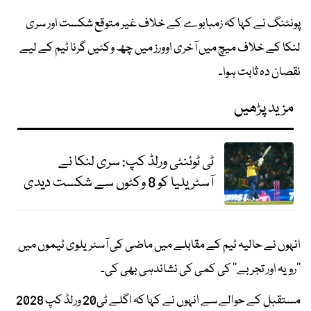
پونٹنگ نے کہا کہ زمبابوے کے خلاف غیر متوقع شکست اور سری
لنکا کے خلاف میچ میں آخری اوورز میں چھ وکٹیں گرنا ٹیم کے لیے
نقصان دہ ثابت ہوا۔
مزید پڑھیں
ٹی ٹوئنٹی ورلڈ کپ: سری لنکا نے
آسٹریلیا کو 8 وکٹوں سے شکست دیدی
انہوں نے حالیہ ٹیم کے مقابلے میں ماضی کی آسٹریلوی ٹیموں میں
’’رویہ اور تجربے‘‘ کی کمی کی نشاندہی بھی کی۔
مستقبل کے حوالے سے انہوں نے کہا کہ اگلے ٹی20 ورلڈ کپ 2028