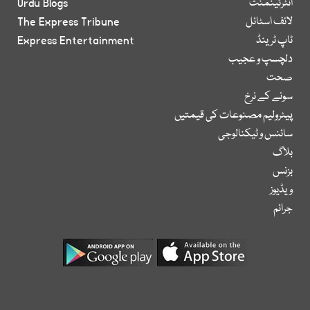
انٹرٹینمنٹ
Urdu Blogs
لائف اسٹائل
The Express Tribune
ٹاپ ٹرینڈ
Express Entertainment
دلچسپ و عجیب
صحت
سونے کے نرخ
پیٹرولیم مصنوعات کی قیمتیں
سائنس و ٹیکنالوجی
بلاگ
بزنس
ویڈیوز
جرائم