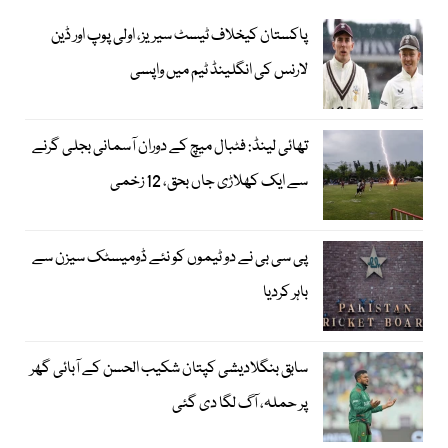
پاکستان کیخلاف ٹیسٹ سیریز، اولی پوپ اور ڈین
لارنس کی انگلینڈ ٹیم میں واپسی
تھائی لینڈ: فٹبال میچ کے دوران آسمانی بجلی گرنے
سے ایک کھلاڑی جاں بحق، 12 زخمی
پی سی بی نے دو ٹیموں کو نئے ڈومیسٹک سیزن سے
باہر کردیا
سابق بنگلادیشی کپتان شکیب الحسن کے آبائی گھر
پر حملہ، آگ لگا دی گئی