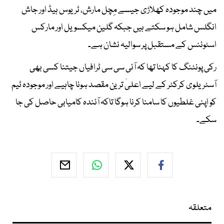
میں چند موجودہ کھلاڑی جیسے مِچل مارش، ٹریوس ہیڈ اور جاش
انگلس شامل ہو سکتے ہیں جبکہ گلین میکسویل اور مارکس
اسٹوئنس کے مستقبل پر سوالیہ نشان ہے۔
رکی پونٹنگ کا کہنا تھا کہ آئی سی سی ٹرافیاں جیتنا کسی بھی
آسٹریلوی کرکٹر کے لیے اعلیٰ ترین مقصد ہونا چاہیے اور موجودہ ٹیم
کو اپنی غلطیوں کا سامنا کرنا ہوگا تاکہ آئندہ کامیابی حاصل کی جا
سکے۔
متعلقہ