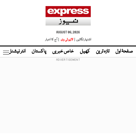
AUGUST 06, 2026
اشتہار لگائیں |
لائیو ٹی وی
| آج کا اخبار
صفحۂ اول
تازہ ترین
کھیل
خاص خبریں
پاکستان
انٹر نیشنل
ٹا