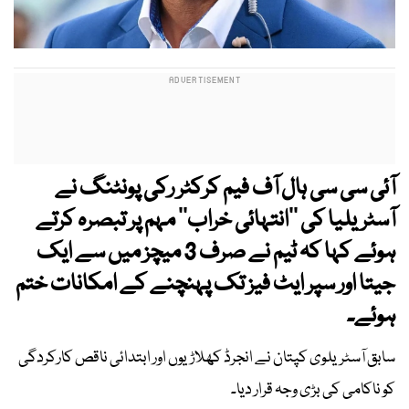
آئی سی سی ہال آف فیم کرکٹر رکی پونٹنگ نے
آسٹریلیا کی ’’انتہائی خراب‘‘ مہم پر تبصرہ کرتے
ہوئے کہا کہ ٹیم نے صرف 3 میچز میں سے ایک
جیتا اور سپر ایٹ فیز تک پہنچنے کے امکانات ختم
ہوئے۔
سابق آسٹریلوی کپتان نے انجرڈ کھلاڑیوں اور ابتدائی ناقص کارکردگی
کو ناکامی کی بڑی وجہ قرار دیا۔