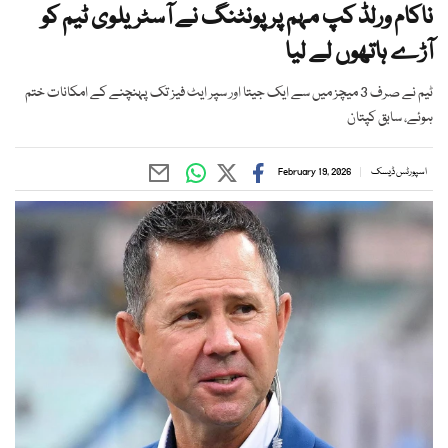
ناکام ورلڈ کپ مہم پر پونٹنگ نے آسٹریلوی ٹیم کو
آڑے ہاتھوں لے لیا
ٹیم نے صرف 3 میچز میں سے ایک جیتا اور سپر ایٹ فیز تک پہنچنے کے امکانات ختم
ہوئے، سابق کپتان
اسپورٹس ڈیسک
February 19, 2026