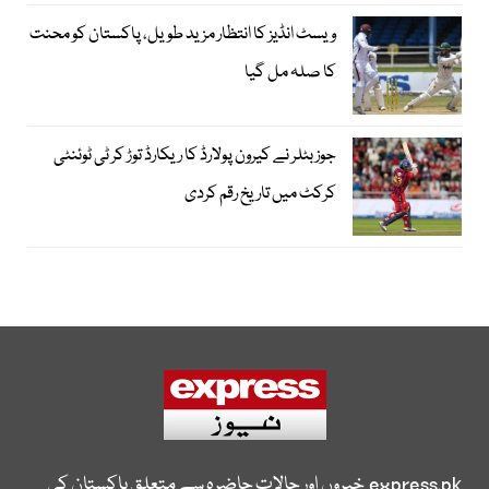
ویسٹ انڈیز کا انتظار مزید طویل، پاکستان کو محنت
کا صلہ مل گیا
جوز بٹلر نے کیرون پولارڈ کا ریکارڈ توڑ کر ٹی ٹوئنٹی
کرکٹ میں تاریخ رقم کردی
express.pk
خبروں اور حالات حاضرہ سے متعلق پاکستان کی