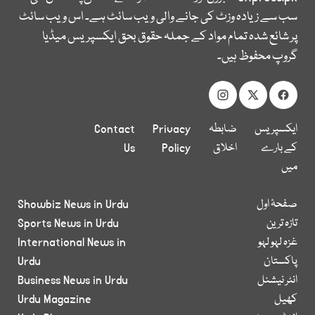
سب سے زیادہ وزٹ کی جانے والی ویب سائٹ ہے۔ اس ویب سائٹ
پر شائع شدہ تمام مواد کے جملہ حقوق بحق ایکسپریس میڈیا
گروپ محفوظ ہیں۔
ایکسپریس
ضابطہ
Privacy
Contact
کے بارے
اخلاق
Policy
Us
میں
صفحۂ اول
Showbiz News in Urdu
تازہ ترین
Sports News in Urdu
غزہ لہو لہو
International News in
پاکستان
Urdu
انٹر نیشنل
Business News in Urdu
کھیل
Urdu Magazine