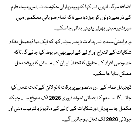
اضافہ ہوگا۔ انہوں نے کہا کہ پیپلز پارٹی حکومت نے اس پلیٹ فارم
کے ذریعے دونوں کو جوڑ دیا ہے تاکہ تمام صوبائی محکموں میں
میرٹ پر مبنی بھرتی یقینی بنائی جا سکے۔
وزیراعلیٰ سندھ نے ہدایات دیتے ہوئے کہا کہ ایک نیا ڈیجیٹل نظام
شکایات کے اندراج اور ازالے کے لیے بھی مربوط کیا جائے گا، تاکہ
خصوصی افراد کے حقوق کا تحفظ اور ان کے مسائل کا بروقت حل
ممکن بنایا جا سکے۔
ڈیجیٹل نظام کے اس منصوبے پر برقت ٹائم لائن کے تحت عمل کیا
جائے گا۔ سسٹم کا ابتدائی نمونہ فروری 2026 تک متوقع ہے، جبکہ
مکمل جاب پورٹل اور شکایات کے ازالے کے ماڈیولز بالترتیب مئی اور
جولائی 2026 تک فعال ہو جائیں گے۔