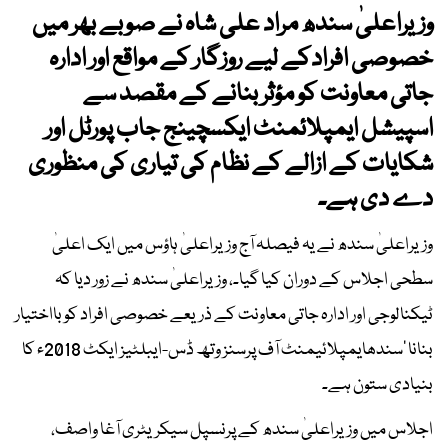
وزیراعلیٰ سندھ مراد علی شاہ نے صوبے بھر میں
خصوصی افرادکے لیے روزگار کے مواقع اور ادارہ
جاتی معاونت کو مؤثر بنانے کے مقصد سے
اسپیشل ایمپلائمنٹ ایکسچینج جاب پورٹل اور
شکایات کے ازالے کے نظام کی تیاری کی منظوری
دے دی ہے۔
وزیراعلیٰ سندھ نے یہ فیصلہ آج وزیراعلیٰ ہاؤس میں ایک اعلیٰ
سطحی اجلاس کے دوران کیا گیا۔، وزیراعلیٰ سندھ نے زور دیا کہ
ٹیکنالوجی اور ادارہ جاتی معاونت کے ذریعے خصوصی افراد کو بااختیار
بنانا ’سندھایمپلائیمنٹ آف پرسنز وتھ ڈس-ایبلٹیز ایکٹ 2018ء کا
بنیادی ستون ہے۔
اجلاس میں وزیراعلیٰ سندھ کے پرنسپل سیکریٹری آغا واصف،