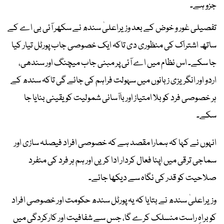
جزو ہے۔
تفصیلی غور و خوض کے بعد وزیراعلیٰ سندھ نے سکھر آئی بی اے کے
ساتھ اشتراک کی منظوری دی تاکہ ایک خصوصی جاب پورٹل تیار کیا
جا سکے۔ اس نظام میں اے آئی پر مبنی جاب میچنگ اور سندھی،
اردو اور انگریزی زبانوں میں سہولت فراہم کی جائے گی تاکہ سندھ کے
ہر خصوصی فرد کو بلا امتیاز اور باآسانی شمولیت کو یقینی بنایا جا
سکے۔
انہوں نے کہا کہ ہمارا مقصد ہے کہ خصوصی افراد فیصلہ سازی اور
سماجی ترقی میں اپنا فعال کردار ادا کریں اور ہم ہر فرد کی منفرد
صلاحیت کو قدر کی نگاہ سے دیکھا جائے۔
وزیراعلیٰ سندھ نے بتایا کہ یہ پورٹل سندھ حکومت اور خصوصی افراد
کو براہِ راست منسلک کرے گا، جس سے شفافیت اور کارکردگی میں