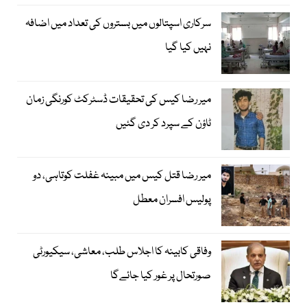
سرکاری اسپتالوں میں بستروں کی تعداد میں اضافہ
نہیں کیا گیا
میر رضا کیس کی تحقیقات ڈسٹرکٹ کورنگی زمان
ٹاؤن کے سپرد کر دی گئیں
میر رضا قتل کیس میں مبینہ غفلت کوتاہی، دو
پولیس افسران معطل
وفاقی کابینہ کا اجلاس طلب، معاشی، سیکیورٹی
صورتحال پر غور کیا جائےگا