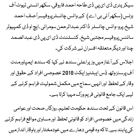
سیکریٹری ڈی ای پی ڈی طاحہٰ احمد فاروقی، سکھر انسٹی ٹیوٹ آف
بزنس (سکھر آئی بی اے) کے وائس چانسلر پروفیسر آصف احمد
شیخ، پرو-وائس چانسلر ڈاکٹر عبدالرحمن سومرانی ،ایچ او ڈی کمپیوٹر
سائنس پروفیسر مجتبیٰ شیخ، کنسلٹنٹ ڈی ای پی ڈی عبدالصمد
چنا اور دیگر متعلقہ افسران نے شرکت کی۔
اجلاس کے آغاز میں وزیراعلیٰ سندھ نے کہا کہ سندھ ایمپاورمنٹ
آف پرسنز وتھ ڈِس ایبلٹیز ایکٹ 2018 خصوصی افراد کے حقوق اور
وقار کے تحفظ اور انہیں سماج میں مکمل شمولیت فراہم کرنے کے
لیے ایک جامع قانونی فریم ورک مہیا کرتا ہے۔
اس قانون کے تحت سندھ حکومت تعلیم، روزگار، صحت اور عوامی
زندگی میں خصوصی افراد کو قانونی تحفظ اور مساوی مواقع فراہم کرنے
کی پابند ہے، تاکہ وہ قومی دھارے میں خودمختار اور باوقار انداز میں