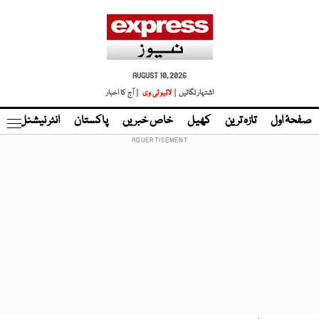
AUGUST 10, 2026
اشتہار لگائیں |
لائیو ٹی وی
| آج کا اخبار
صفحۂ اول
تازہ ترین
کھیل
خاص خبریں
پاکستان
انٹر نیشنل
ٹا