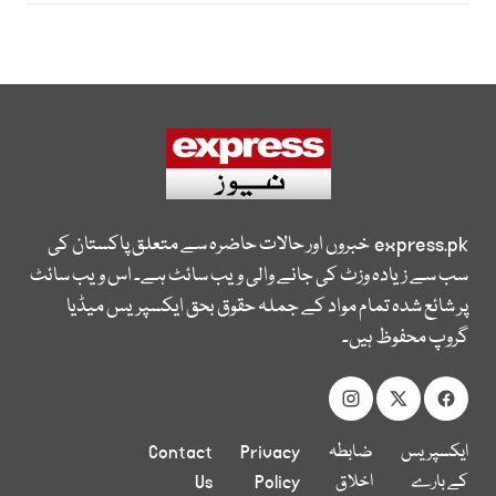
express.pk
خبروں اور حالات حاضرہ سے متعلق پاکستان کی
سب سے زیادہ وزٹ کی جانے والی ویب سائٹ ہے۔ اس ویب سائٹ
پر شائع شدہ تمام مواد کے جملہ حقوق بحق ایکسپریس میڈیا
گروپ محفوظ ہیں۔
ایکسپریس
ضابطہ
Privacy
Contact
کے بارے
اخلاق
Policy
Us