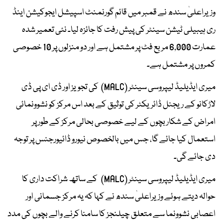
وزیراعلیٰ سندھ نے قمبر میں قائم گورنمنٹ اسپیشل ایجوکیشن اینڈ
ری ہیبیلی ٹیشن سینٹر کی پیش رفت کا جائزہ لیا۔ نئی تعمیر شدہ
عمارت 6,000 مربع فٹ پر مشتمل ہے اور دو منزلوں پر 10 خصوصی
کمروں پر مشتمل ہے۔
میری ایڈیلیڈ لیپروسی سینٹر (MALC) کی تجویز اور ڈی ای پی ڈی
لاڑکانو کے ریجنل ڈائریکٹر کی توثیق کے بعد اس مرکز کو نشوونمائی
امراض کے شکار بچوں کے لیے خصوصی بحالی مرکز کے طور پر
استعمال کیا جائے گا، جس میں بالخصوص نیورو ڈائیورجنس پر توجہ
دی جائے گی۔
میری ایڈیلیڈ لیپروسی سینٹر (MALC) کے ساتھ شراکت داری کا
حوالہ دیتے ہوئے وزیراعلیٰ سندھ نے کہا کہ یہ مرکز جسمانی اور
اعصابی نشوونما سے متعلق چیلنجز کا سامنا کرنے والے بچوں کی مدد