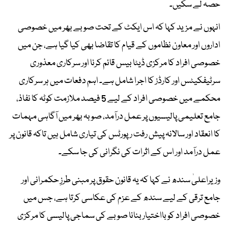
حصہ لے سکیں۔
انہوں نے مزید کہا کہ اس ایکٹ کے تحت صوبے بھر میں خصوصی
اداروں اور معاون نظاموں کے قیام کا تقاضا بھی کیا گیا ہے، جن میں
خصوصی افراد کا مرکزی ڈیٹا بیس قائم کرنا اور سرکاری معذوری
سرٹیفکیٹس اور کارڈز کا اجرا شامل ہے۔ اہم دفعات میں ہر سرکاری
محکمے میں خصوصی افراد کے لیے 5 فیصد ملازمت کوٹہ کا نفاذ،
جامع تعلیمی پالیسیوں پر عمل درآمد، صوبہ بھر میں آگاہی مہمات
کا انعقاد اور سالانہ پیش رفت رپورٹس کی تیاری شامل ہیں تاکہ قانون پر
عمل درآمد اور اس کے اثرات کی نگرانی کی جا سکے۔
وزیراعلیٰ سندھ نے کہا کہ یہ قانون حقوق پر مبنی طرزِ حکمرانی اور
جامع ترقی کے لیے سندھ کے عزم کی عکاسی کرتا ہے، جس میں
خصوصی افراد کو بااختیار بنانا صوبے کی سماجی پالیسی کا مرکزی