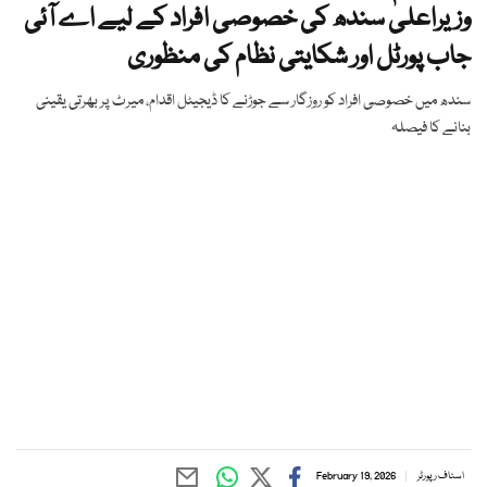
وزیراعلیٰ سندھ کی خصوصی افراد کے لیے اے آئی
جاب پورٹل اور شکایتی نظام کی منظوری
سندھ میں خصوصی افراد کو روزگار سے جوڑنے کا ڈیجیٹل اقدام، میرٹ پر بھرتی یقینی
بنانے کا فیصلہ
اسٹاف رپورٹر
February 19, 2026