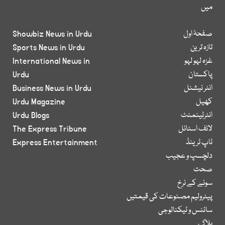
میں
صفحۂ اول
Showbiz News in Urdu
تازہ ترین
Sports News in Urdu
غزہ لہو لہو
International News in
پاکستان
Urdu
انٹر نیشنل
Business News in Urdu
کھیل
Urdu Magazine
انٹرٹینمنٹ
Urdu Blogs
لائف اسٹائل
The Express Tribune
ٹاپ ٹرینڈ
Express Entertainment
دلچسپ و عجیب
صحت
سونے کے نرخ
پیٹرولیم مصنوعات کی قیمتیں
سائنس و ٹیکنالوجی
بلاگ