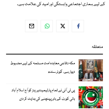
کے لیے ہماری اجتماعی وابستگی اور امید کی علامت ہے۔
متعلقہ
مکہ دفاعی معاہدہ امت مسلمہ کے لیے مضبوط
دیوار ہے، گورنر سندھ
پی ٹی آئی نے تمام پارلیمینٹیرینز کو آج اسلام آباد
ہائی کورٹ کے باہر پہنچنے کی ہدایت کر دی