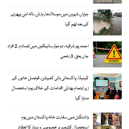
جڑواں شہروں میں موسلادھار بارش، نالہ لئی بپھرنے
کے بعد تھم گیا
احمد پور شرقیہ، دو موٹر سائیکلوں میں تصادم، 2 افراد
جاں بحق، 3 زخمی
کینیڈا، پاکستانی ہائی کمیشن، قونصل خانوں کے
زیر اہتمام بھارتی اقدامات کے خلاف یوم استحصال
منایا گیا
واشنگٹن میں سفارت خانہ پاکستان میں یوم
استحصال کشمیر پر خصوصی ویبنار کا انعقاد