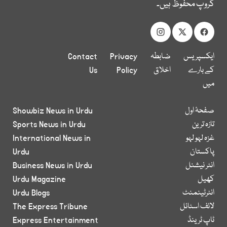
گروپ محفوظ ہیں۔
ایکسپریس
ضابطہ
Privacy
Contact
کے بارے
اخلاق
Policy
Us
میں
صفحۂ اول
Showbiz News in Urdu
تازہ ترین
Sports News in Urdu
غزہ لہو لہو
International News in
پاکستان
Urdu
انٹر نیشنل
Business News in Urdu
کھیل
Urdu Magazine
انٹرٹینمنٹ
Urdu Blogs
لائف اسٹائل
The Express Tribune
ٹاپ ٹرینڈ
Express Entertainment