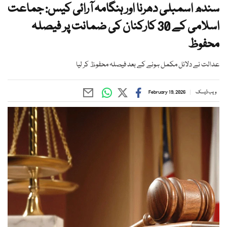
سندھ اسمبلی دھرنا اور ہنگامہ آرائی کیس: جماعت
اسلامی کے 30 کارکنان کی ضمانت پر فیصلہ
محفوظ
عدالت نے دلائل مکمل ہونے کے بعد فیصلہ محفوظ کر لیا
ویب ڈیسک
February 19, 2026