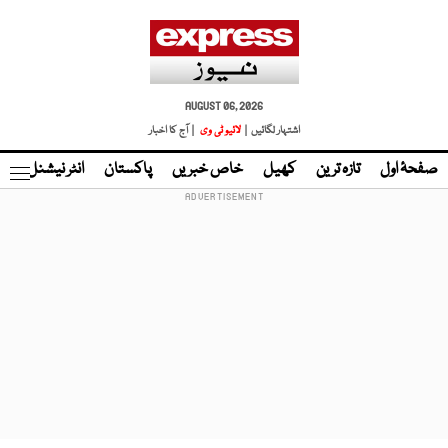
AUGUST 06, 2026
اشتہار لگائیں |
لائیو ٹی وی
| آج کا اخبار
صفحۂ اول
تازہ ترین
کھیل
خاص خبریں
پاکستان
انٹر نیشنل
ٹا