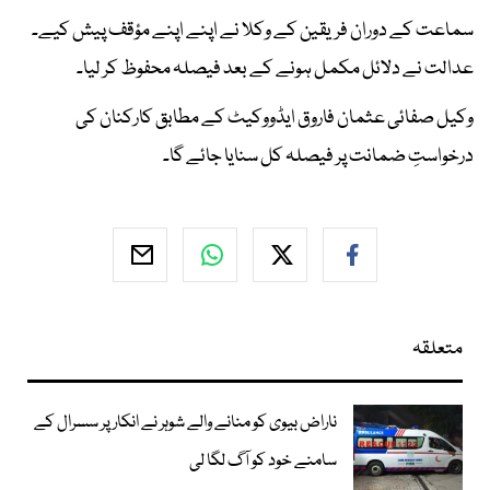
سماعت کے دوران فریقین کے وکلا نے اپنے اپنے مؤقف پیش کیے۔
عدالت نے دلائل مکمل ہونے کے بعد فیصلہ محفوظ کر لیا۔
وکیل صفائی عثمان فاروق ایڈووکیٹ کے مطابق کارکنان کی
درخواستِ ضمانت پر فیصلہ کل سنایا جائے گا۔
متعلقہ
ناراض بیوی کو منانے والے شوہر نے انکار پر سسرال کے
سامنے خود کو آگ لگا لی