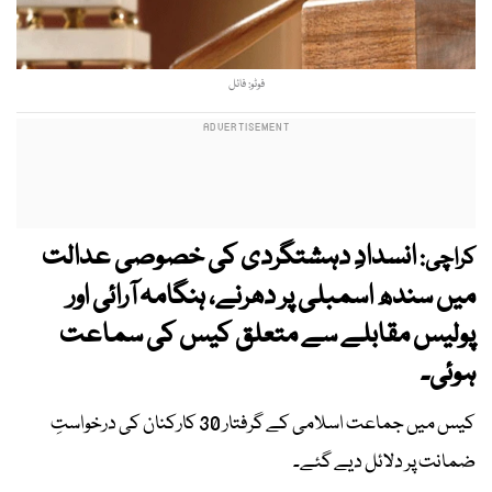
فوٹو: فائل
انسدادِ دہشتگردی کی خصوصی عدالت
کراچی:
میں سندھ اسمبلی پر دھرنے، ہنگامہ آرائی اور
پولیس مقابلے سے متعلق کیس کی سماعت
ہوئی۔
کیس میں جماعت اسلامی کے گرفتار 30 کارکنان کی درخواستِ
ضمانت پر دلائل دیے گئے۔