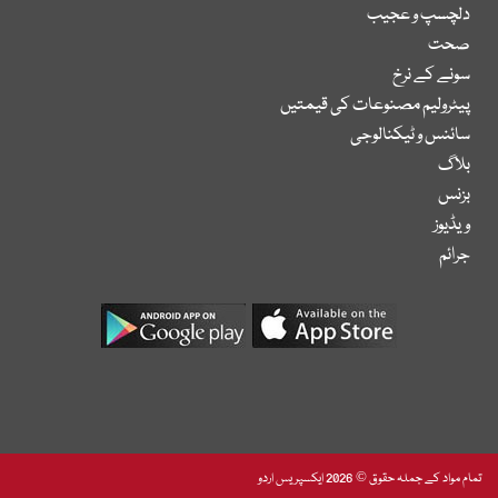
دلچسپ و عجیب
صحت
سونے کے نرخ
پیٹرولیم مصنوعات کی قیمتیں
سائنس و ٹیکنالوجی
بلاگ
بزنس
ویڈیوز
جرائم
تمام مواد کے جملہ حقوق © 2026 ایکسپریس اردو