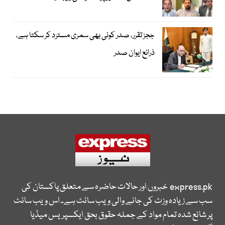
ججز تقرر، صدر کوئی بھی سمری مسترد کر سکتا ہے،
ذرائع ایوان صدر
express.pk
خبروں اور حالات حاضرہ سے متعلق پاکستان کی
سب سے زیادہ وزٹ کی جانے والی ویب سائٹ ہے۔ اس ویب سائٹ
پر شائع شدہ تمام مواد کے جملہ حقوق بحق ایکسپریس میڈیا