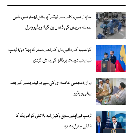
جاپان میں زلزلے سے لرزتے آپریشن تھیٹر میں طبی
عملہ مریض کی ڈھال بن گیا؛ ویڈیو وائرل
کولمبیا کے دائیں بازو کے نئے صدر کا پہلا دن؛ ٹرمپ
نے اپنے دوست پر ڈالرز کی بارش کردی
ایران؛ مجتبیٰ خامنہ ای کی سپریم لیڈر بننے کے بعد
پہلی ویڈیو
ٹرمپ نے اپنے سابق وکیل ٹوڈ بلانش کو امریکا کا
اٹارنی جنرل بنا دیا