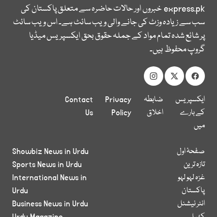
express.pk
خبروں اور حالات حاضرہ سے متعلق پاکستان کی
سب سے زیادہ وزٹ کی جانے والی ویب سائٹ ہے۔ اس ویب سائٹ
پر شائع شدہ تمام مواد کے جملہ حقوق بحق ایکسپریس میڈیا
گروپ محفوظ ہیں۔
ایکسپریس
ضابطہ
Privacy
Contact
کے بارے
اخلاق
Policy
Us
میں
صفحۂ اول
Showbiz News in Urdu
تازہ ترین
Sports News in Urdu
غزہ لہو لہو
International News in
پاکستان
Urdu
انٹر نیشنل
Business News in Urdu