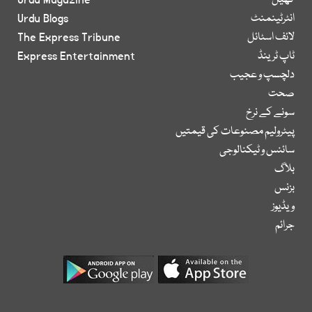
کھیل
Urdu Magazine
انٹرٹینمنٹ
Urdu Blogs
لائف اسٹائل
The Express Tribune
ٹاپ ٹرینڈ
Express Entertainment
دلچسپ و عجیب
صحت
سونے کے نرخ
پیٹرولیم مصنوعات کی قیمتیں
سائنس و ٹیکنالوجی
بلاگ
بزنس
ویڈیوز
جرائم