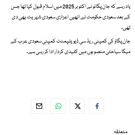
یاد رہے کہ جان پگانو نے اکتوبر 2025 میں اسلام قبول کیا تھا جس
کے بعد سعودی حکومت نے انھیں اعزازی سعودی شہریت بھی دی
تھی۔
جان پگاؤ کی کمپنی ریڈ سی ڈیویلپمنٹ کمپنی سعودی عرب کے
میگا سیاحتی منصوبوں میں کلیدی کردار ادا کر رہی ہے۔
متعلقہ