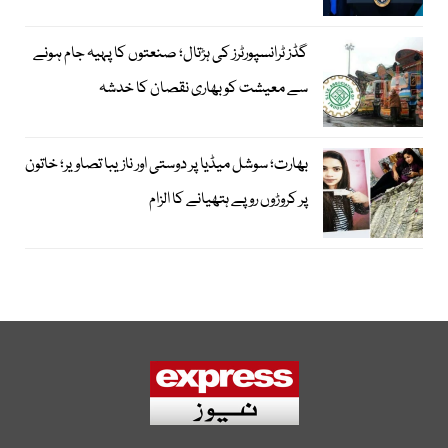
گڈز ٹرانسپورٹرز کی ہڑتال؛ صنعتوں کا پہیہ جام ہونے
سے معیشت کو بھاری نقصان کا خدشہ
بھارت؛ سوشل میڈیا پر دوستی اور نازیبا تصاویر؛ خاتون
پر کروڑوں روپے ہتھیانے کا الزام