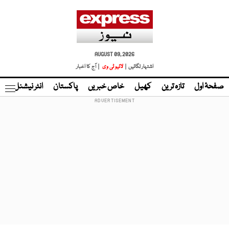
AUGUST 09, 2026
اشتہار لگائیں |
لائیو ٹی وی
| آج کا اخبار
صفحۂ اول
تازہ ترین
کھیل
خاص خبریں
پاکستان
انٹر نیشنل
ٹا