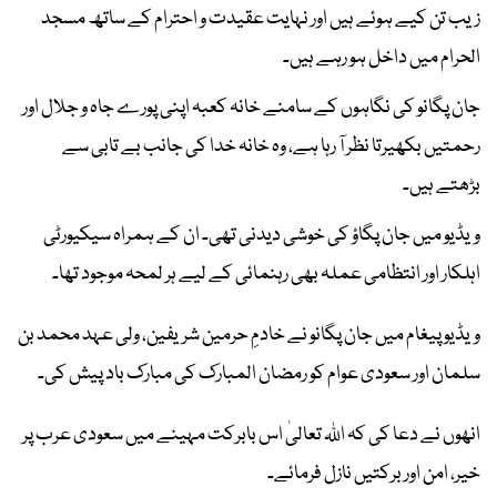
زیب تن کیے ہوئے ہیں اور نہایت عقیدت و احترام کے ساتھ مسجد
الحرام میں داخل ہو رہے ہیں۔
جان پگانو کی نگاہوں کے سامنے خانہ کعبہ اپنی پورے جاہ و جلال اور
رحمتیں بکھیرتا نظر آ رہا ہے، وہ خانہ خدا کی جانب بے تابی سے
بڑھتے ہیں۔
ویڈیو میں جان پگاؤ کی خوشی دیدنی تھی۔ ان کے ہمراہ سیکیورٹی
اہلکار اور انتظامی عملہ بھی رہنمائی کے لیے ہر لمحہ موجود تھا۔
ویڈیو پیغام میں جان پگانو نے خادمِ حرمین شریفین، ولی عہد محمد بن
سلمان اور سعودی عوام کو رمضان المبارک کی مبارک باد پیش کی۔
انھوں نے دعا کی کہ اللہ تعالیٰ اس بابرکت مہینے میں سعودی عرب پر
خیر، امن اور برکتیں نازل فرمائے۔