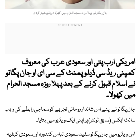
جان پگاؤ نے پہلا روزہ مسجد الحرام میں کھولا ؛ ویڈیو شیئر کردی
امریکی ارب پتی اور سعودی عرب کی معروف
کمپنی ریڈ سی ڈیلوپمنٹ کے سی ای او جان پگانو
نے اسلام قبول کرنے کے بعد پہلا روزہ مسجد الحرام
میں کھولا۔
جان پگانو نے اپنے اس شاندار روحانی تجربے کو سماجی رابطے کی ویب
سائٹ ایکس (سابق ٹوئٹر) پر اپنی ایک ویڈیو میں بتایا۔
اس ویڈیو میں جان پگانو سفید سعودی لباس کندورہ اور سعودی کیفیہ