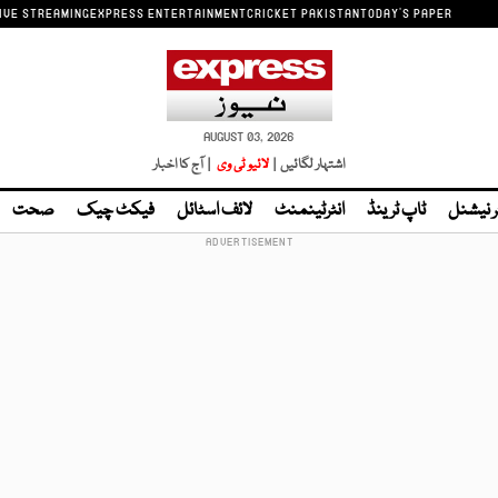
IVE STREAMING
EXPRESS ENTERTAINMENT
CRICKET PAKISTAN
TODAY'S PAPER
AUGUST 03, 2026
اشتہار لگائیں |
لائیو ٹی وی
| آج کا اخبار
ر نیشنل
ٹاپ ٹرینڈ
انٹرٹینمنٹ
لائف اسٹائل
فیکٹ چیک
صحت