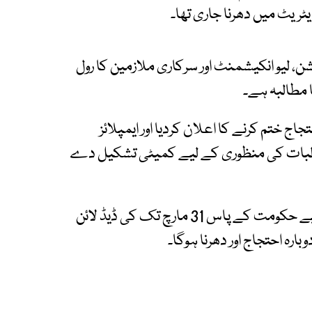
شن، لیو انکیشمنٹ اور سرکاری ملازمین کا رول
 ختم کرنے کا اعلان کردیا اور ایمپلائز
البات کی منظوری کے لیے کمیٹی تشکیل دے
محمد احمد نے کہا کہ مطالبات کی منظوری کے لیے حکومت کے پاس 31 مارچ تک کی ڈیڈ لائن