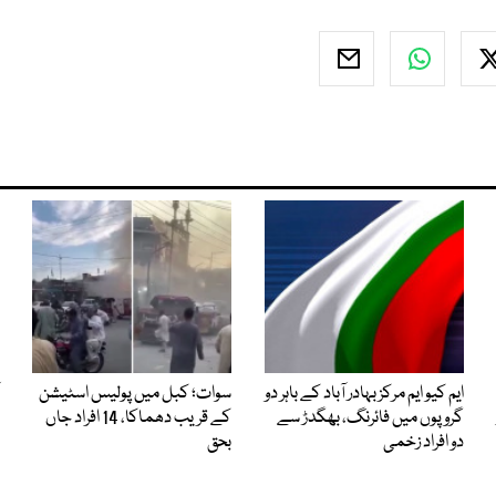
ایم کیو ایم مرکز بہادر آباد کے باہر دو
سوات؛ کبل میں پولیس اسٹیشن
گروپوں میں فائرنگ، بھگدڑ سے
کے قریب دھماکا، 14 افراد جاں
دو افراد زخمی
بحق