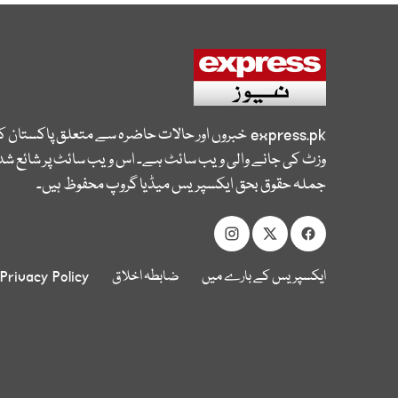
express.pk
خبروں اور حالات حاضرہ سے متعلق پاکستان 
وزٹ کی جانے والی ویب سائٹ ہے۔ اس ویب سائٹ پر شائع شدہ
جملہ حقوق بحق ایکسپریس میڈیا گروپ محفوظ ہیں۔
ایکسپریس کے بارے میں
ضابطہ اخلاق
Privacy Policy