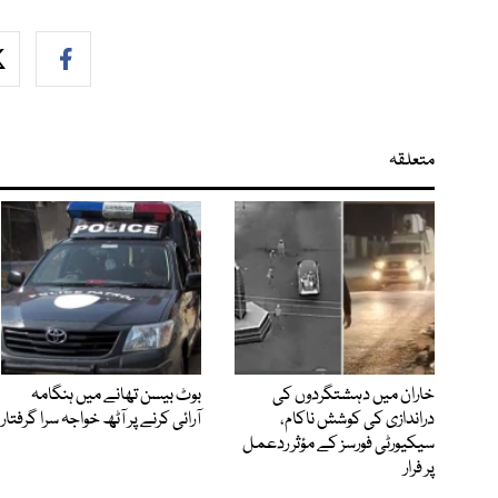
متعلقہ
خاران میں دہشتگردوں کی
بوٹ بیسن تھانے میں ہنگامہ
دراندازی کی کوشش ناکام،
آرائی کرنے پر آٹھ خواجہ سرا گرفتار
سیکیورٹی فورسز کے مؤثر ردعمل
پر فرار