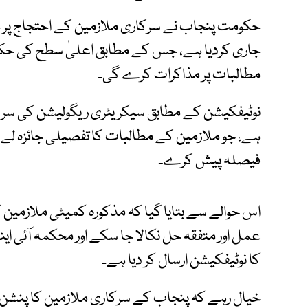
حکومت پنجاب نے سرکاری ملازمین کے احتجاج پر 
جاری کردیا ہے، جس کے مطابق اعلیٰ سطح کی حکو
مطالبات پر مذاکرات کرے گی۔
فیصلہ پیش کرے۔
اس حوالے سے بتایا گیا کہ مذکورہ کمیٹی ملازمی
عمل اور متفقہ حل نکالا جا سکے اور محکمہ آئی ا
کا نوٹیفکیشن ارسال کر دیا ہے۔