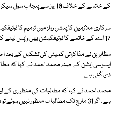
کے خاتمے کے خلاف 10 روز سے پنجاب سول سیکریٹریٹ میں دھرنا جاری تھا۔
سرکاری ملازمین کا پنشن رولز میں ترمیم کا نوٹیفکی
17 اے کے خاتمے کا نوٹیفکیشن بھی واپس لینے کا مطالبہ ہے۔
مظاہرین نے مذاکراتی کمیٹی کی تشکیل کے بعد احتجاج
ایسوسی ایشن کے صدر محمد احمد نے کہا کہ مط
دی گئی ہے۔
ہے، اگر 31 مارچ تک مطالبات منظور نہیں ہوئے تو دوبارہ احتجاج اور دھرنا ہوگا۔