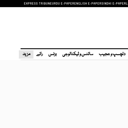
EXPRESS TRIBUNE
URDU E-PAPER
ENGLISH E-PAPER
SINDHI E-PAPER
L
دلچسپ و عجیب
سائنس و ٹیکنالوجی
بزنس
رائے
مزید