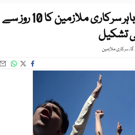
پنجاب سول سیکریٹریٹ کے باہر سرکاری ملازمین کا 10 روز سے
ی تشکیل
، سرکاری ملازمین