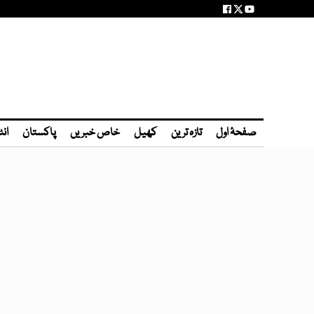
صفحۂ اول
تازہ ترین
کھیل
خاص خبریں
پاکستان
انٹ