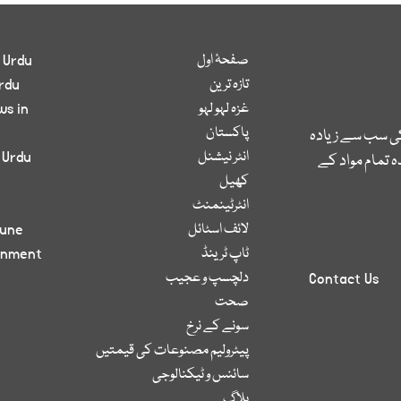
صفحۂ اول
 Urdu
تازہ ترین
rdu
غزہ لہو لہو
ws in
پاکستان
کی سب سے زیادہ
انٹر نیشنل
 Urdu
 تمام مواد کے
کھیل
انٹرٹینمنٹ
لائف اسٹائل
bune
ٹاپ ٹرینڈ
inment
دلچسپ و عجیب
Contact Us
صحت
سونے کے نرخ
پیٹرولیم مصنوعات کی قیمتیں
سائنس و ٹیکنالوجی
بلاگ