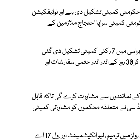
حکومتی کمیٹی تشکیل دی ہے اور نوٹیفکیشن
متی کمیٹی سراپا احتجاج ملازمین کے
نوٹیفکیشن کے مطابق سیکریٹری ریگولیشن کی سربراہی میں 7 رکنی کمیٹی تشکیل دی گئی
ہے، جو ملازمین کے مطالبات کا تفصیلی جائزہ لے کر 30 روز کے اندر اندر حتمی سفارشات اور
ن کے نمائندوں سے مشاورت کرے گی تاکہ قابل
ینڈ سی نے متعلقہ محکموں کو مشاورتی کمیٹی
خیال رہے کہ پنجاب کے سرکاری ملازمین کا پنشن رولز میں ترمیم، لیو انکیشمینٹ اور رول 17 اے