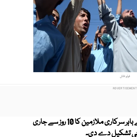
فوٹو: فائل
حکومت پنجاب نے سول سیکریٹریٹ کے باہر سرکاری ملازمین کا 10 روز سے جاری
ٹی تشکیل دے دی۔