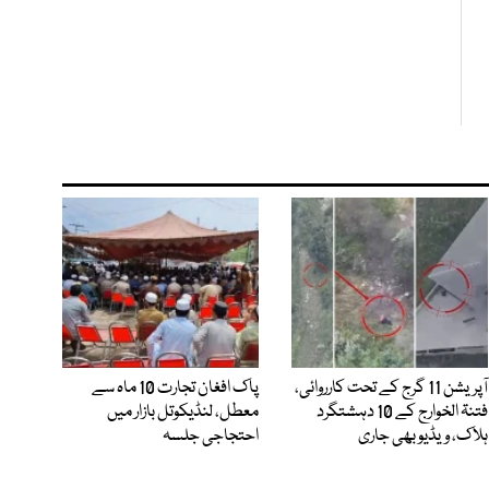
آپریشن 11 گرج کے تحت کارروائی،
پاک افغان تجارت 10 ماہ سے
فتنۃ الخوارج کے 10 دہشتگرد
معطل، لنڈیکوتل بازار میں
ہلاک، ویڈیو بھی جاری
احتجاجی جلسہ