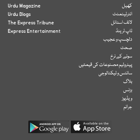
کھیل
Urdu Magazine
انٹرٹینمنٹ
Urdu Blogs
لائف اسٹائل
The Express Tribune
ٹاپ ٹرینڈ
Express Entertainment
دلچسپ و عجیب
صحت
سونے کے نرخ
پیٹرولیم مصنوعات کی قیمتیں
سائنس و ٹیکنالوجی
بلاگ
بزنس
ویڈیوز
جرائم