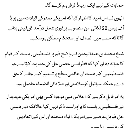
حمایت کے لیے ایک ارب ڈالر فراہم کرے گا۔
انھوں نے اس امید کا اظہار کیا کہ امریکی صدرکی قیادت میں بورڈ
آف پیس 20 نکاتی امن منصوبے پر فوری عمل درآمد کو یقینی بنائے
گا تاکہ خطے میں انصاف اور استحکام ممکن ہو سکے۔
شیخ محمد بن عبدالرحمٰن نے واضح طور پر فلسطینی ریاست کے قیام
کا حوالہ دیا اور کہا کہ قطر ایسی حتمی حل کی حمایت کرتا ہے جو
فلسطینیوں کو ریاست اور عالمی سطح پر تسلیم کیے جانے کا حق
دے، جبکہ اسرائیل کو سلامتی اور علاقائی انضمام حاصل ہو۔
یہ امر قابلِ ذکر ہے کہ اجلاس میں موجود کسی بھی امریکی عہدیدار
نے فلسطینی ریاست کا براہِ راست ذکر نہیں کیا حالانکہ دو ریاستی
حل طویل عرصے سے امریکا، اقوام متحدہ اور اس کے اتحادیوں
کی پالیسی رہا ہے۔