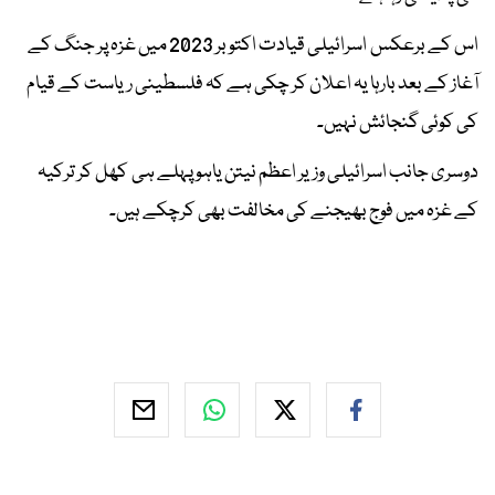
اس کے برعکس اسرائیلی قیادت اکتوبر 2023 میں غزہ پر جنگ کے
آغاز کے بعد بارہا یہ اعلان کر چکی ہے کہ فلسطینی ریاست کے قیام
کی کوئی گنجائش نہیں۔
دوسری جانب اسرائیلی وزیر اعظم نیتن یاہو پہلے ہی کھل کر ترکیہ
کے غزہ میں فوج بھیجنے کی مخالفت بھی کرچکے ہیں۔