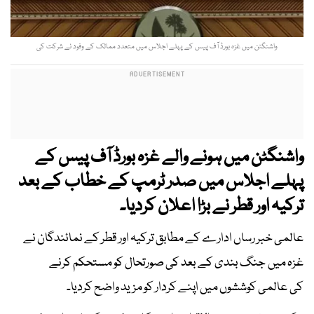
واشنگٹن میں غزہ بورڈ آف پیس کے پہلے اجلاس میں متعدد ممالک کے وفود نے شرکت کی
واشنگٹن میں ہونے والے غزہ بورڈ آف پیس کے
پہلے اجلاس میں صدر ٹرمپ کے خطاب کے بعد
ترکیہ اور قطر نے بڑا اعلان کردیا۔
عالمی خبر رساں ادارے کے مطابق ترکیہ اور قطر کے نمائندگان نے
غزہ میں جنگ بندی کے بعد کی صورتحال کو مستحکم کرنے
کی عالمی کوششوں میں اپنے کردار کو مزید واضح کردیا۔