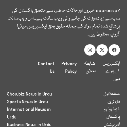
express.pk
خبروں اور حالات حاضرہ سے متعلق پاکستان کی
سب سے زیادہ وزٹ کی جانے والی ویب سائٹ ہے۔ اس ویب سائٹ
پر شائع شدہ تمام مواد کے جملہ حقوق بحق ایکسپریس میڈیا
گروپ محفوظ ہیں۔
ایکسپریس
ضابطہ
Privacy
Contact
کے بارے
اخلاق
Policy
Us
میں
صفحۂ اول
Showbiz News in Urdu
تازہ ترین
Sports News in Urdu
غزہ لہو لہو
International News in
پاکستان
Urdu
انٹر نیشنل
Business News in Urdu