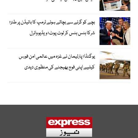
بچے کو گرنے سے بچاتے ہوئے ٹرمپ کا بائیڈن پر طنز؛
شرکا ہنس ہنس کر لوٹ پوٹ؛ ویڈیو وائرل
یوگنڈا؛ پارلیمان نے غزہ میں عالمی امن فورس
کیلیے اپنی فوج بھیجنے کی منظوری دیدی