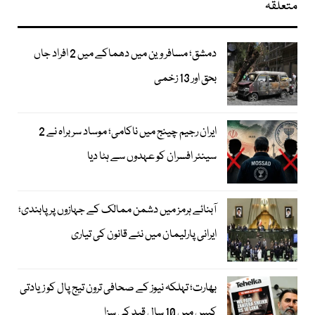
متعلقہ
دمشق؛ مسافر وین میں دھماکے میں 2 افراد جاں
بحق اور 13 زخمی
ایران رجیم چینج میں ناکامی؛ موساد سربراہ نے 2
سینئر افسران کو عہدوں سے ہٹا دیا
آبنائے ہرمز میں دشمن ممالک کے جہازوں پر پابندی؛
ایرانی پارلیمان میں نئے قانون کی تیاری
بھارت؛ تہلکہ نیوز کے صحافی ترون تیج پال کو زیادتی
کیس میں 10 سال قید کی سزا