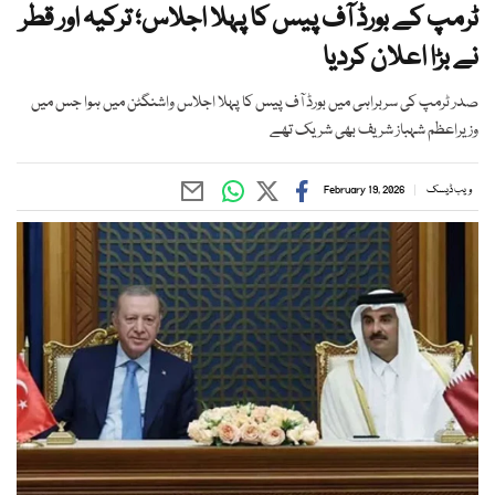
ٹرمپ کے بورڈ آف پیس کا پہلا اجلاس؛ ترکیہ اور قطر
نے بڑا اعلان کردیا
صدر ٹرمپ کی سربراہی میں بورڈ آف پیس کا پہلا اجلاس واشنگٹن میں ہوا جس میں
وزیراعظم شہباز شریف بھی شریک تھے
ویب ڈیسک
February 19, 2026